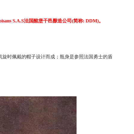
oisans S.A.S法国酩堡干邑酿造公司(简称: DDM)。
凯旋时佩戴的帽子设计而成；瓶身是参照法国勇士的盾