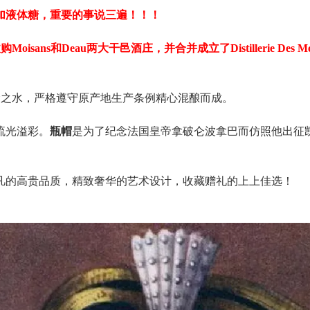
加液体糖，重要的事说三遍！！！
oisans和Deau两大干邑酒庄，并合并成立了Distillerie Des M
龄生命之水，严格遵守原产地生产条例精心混酿而成。
流光溢彩。
瓶帽
是为了纪念法国皇帝拿破仑波拿巴而仿照他出征
凡的高贵品质，精致奢华的艺术设计，收藏赠礼的上上佳选！