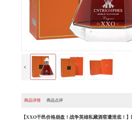
商品详情
商品点评
【XXO干邑价格崩盘！战争英雄私藏酒窖遭泄底！】凯旋