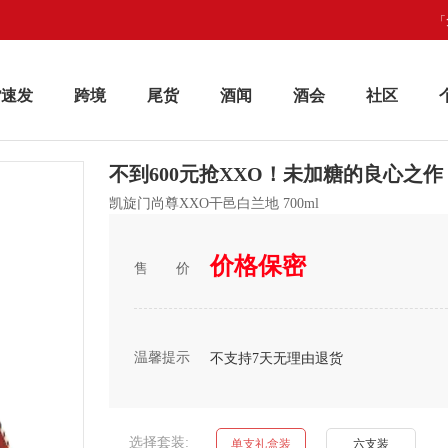
「
货速发
跨境
尾货
酒闻
酒会
社区
不到600元抢XXO！未加糖的良心之
凯旋门尚尊XXO干邑白兰地 700ml
价格保密
售价
温馨提示
不支持7天无理由退货
选择套装:
单支礼盒装
六支装