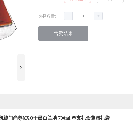
选择数量:
售卖结束
门尚尊XXO干邑白兰地 700ml 单支礼盒装赠礼袋