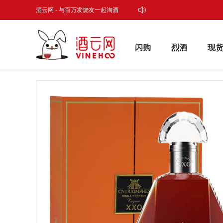
酒云网 - 与百万发烧友一起淘酒
闪购
烈酒
现