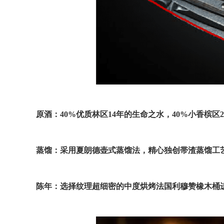
原酒：40%优质林区14年的生命之水，40%小香槟区
蒸馏：采用夏朗德壶式蒸馏法，精心独创帯渣蒸馏工
陈年：选择纹理超细密的中度烘烤法国利穆赞橡木桶