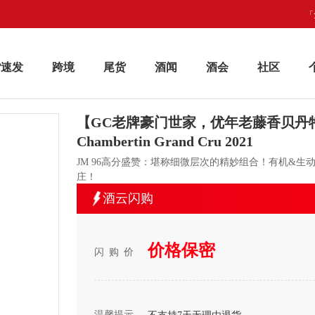
「
货速发
跨境
尾货
酒闻
酒会
社区
【GC老牌豪门世家，优年老藤香贝丹特级园！】D
Chambertin Grand Cru 2021
JM 96高分盛赞：堪称细微层次的精妙组合！有机&生动双重认证，《
庄！
酒云闪购
价格保密
闪购价
温馨提示