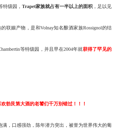
n等特级园，
Trapet家族就占有一半以上的面积
，足以见
姻产物，是和Volnay知名酿酒家族Rossignol的结
-Chambertin等特级园，并且早在2004年就
获得了罕见的
高分好评！喜欢勃艮第大酒的老饕们千万别错过！！！
饱满，口感强劲，陈年潜力突出，被誉为世界伟大的葡