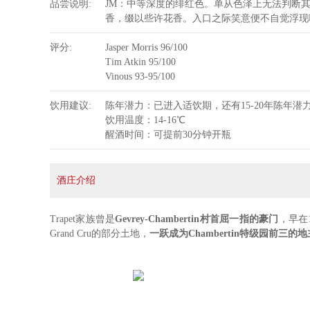
品尝说明
JM：中等深度的绯红色。单从色泽上无法判断
香，缀以些许花香。入口之际笑意便不自觉浮现
评分
Jasper Morris 96/100
Tim Atkin 95/100
Vinous 93-95/100
饮用建议
陈年潜力：已进入适饮期，还有15-20年陈年潜
饮用温度：14-16℃
醒酒时间：可提前30分钟开瓶
酒庄介绍
Trapet家族曾是
Gevrey-Chambertin村首屈一指的豪门
，早在1
Grand Cru的部分土地，
一跃成为Chambertin特级园前三的