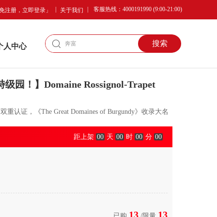
|
|
客服热线：4000191990 (9:00-21:00)
免注册，立即登录」
关于我们
搜索
个人中心
omaine Rossignol-Trapet
The Great Domaines of Burgundy》收录大名
距上架
00
天
00
时
00
分
00
13
13
已购
/限量