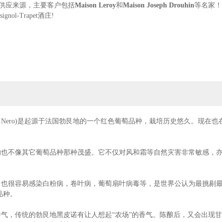
商的供应来源，主要客户包括
Maison Leroy
和
Maison Joseph Drouhin
等名家！
ignol-Trapet酒庄!
是和Volnay村知名酿酒家族Rossignol的结合。虽然它在名声上可能略输Domain
大利又叫做Pinot Nero)是起源于法国勃艮地的一个红色葡萄品种，栽培历史
bertin特级园，并且早在2004年，酒庄就
获得了罕见的有机和生物动力法的双重认证
的也不像其它葡萄品种那种茂盛。它不仅对风和霜等自然灾害非常敏感，
酒庄葡萄园 | 图均源网络
易感染白粉病，卷叶病，葡萄扇叶病毒等，是世界公认为最挑剔最难照料的品种之一
品种。
香气，传统的勃艮地
黑皮诺
有让人想起“农场”的香气。陈酿后，又会出现