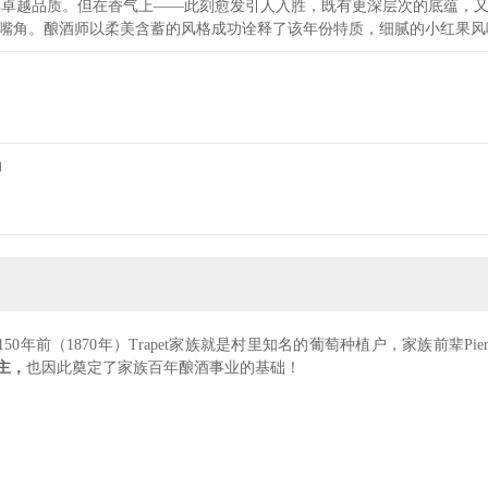
其卓越品质。但在香气上——此刻愈发引人入胜，既有更深层次的底蕴，
嘴角。酿酒师以柔美含蓄的风格成功诠释了该年份特质，细腻的小红果风
力
50年前（1870年）Trapet家族就是村里知名的葡萄种植户，家族前辈Pierre-Ar
地主，
也因此奠定了家族百年酿酒事业的基础！