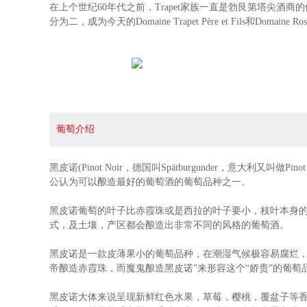
在上个世纪60年代之前，Trapet家族一直是勃艮第塔尖酒
分为二，成为今天的Domaine Trapet Père et Fils和Domaine Ross
稀少的
有机和生物动力法双重认证
葡萄介绍
Domaine Rossignol-Trapet酒庄是勃艮第经典的联姻产物，
黑皮诺(Pinot Noir，德国叫Spätburgunder，意
Chambertin、Latricières-Chambertin和Chapelle-Cham
公认为可以酿造最好的葡萄酒的葡萄品种之一。
黑皮诺
葡萄的叶子比赤霞珠或是西拉的叶子要小，枝叶本身
式，及土壤，产区都会酿造出非常不同的风格的葡萄酒。
黑皮诺
是一款皮薄果小的葡萄品种，在潮湿气候极容易腐烂，也很容
帝酿造赤霞珠，而魔鬼酿造
黑皮诺
”来形容这个“娇贵”的葡萄
黑皮诺
大体来说呈现新鲜红色水果，草莓，樱桃，覆盆子等