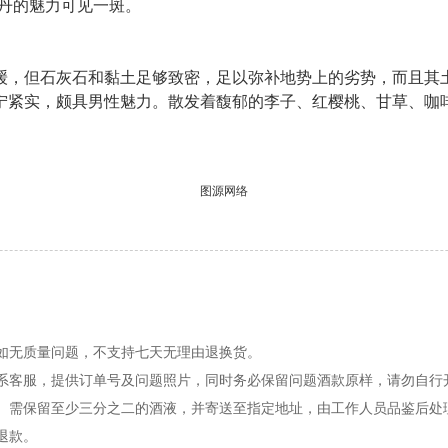
丹的魅力可见一斑。
缓，但石灰石和黏土足够致密，足以弥补地势上的劣势，而且其
宁紧实，颇具男性魅力。散发着馥郁的李子、红樱桃、甘草、咖
图源网络
如无质量问题，不支持七天无理由退换货。
联系客服，提供订单号及问题照片，同时务必保留问题酒款原样，请勿自行
服。需保留至少三分之二的酒液，并寄送至指定地址，由工作人员品鉴后处
退款。