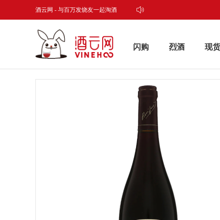
酒云网 - 与百万发烧友一起淘酒
闪购
烈酒
现