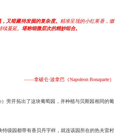
蕴，又暗藏待发掘的复杂度。
精准呈现的小红果香，缀
持续蔓延。
堪称细微层次的精妙组合。
——拿破仑·波拿巴（Napoleon Bonaparte）
e Bèze）旁开拓出了这块葡萄园，并种植与贝斯园相同的葡
的9块特级园都带有香贝丹字样，就连该园所在的热夫雷村