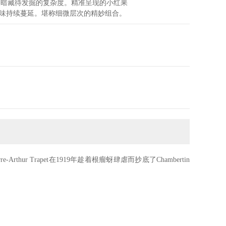
又暗藏待发掘的复杂度。精准呈现的小红果
味持续蔓延。堪称细微层次的精妙组合。
thur Trapet在1919年趁着根瘤蚜肆虐而抄底了Chambertin