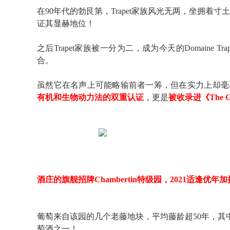
在90年代的勃艮第，Trapet家族风光无两，坐拥着寸
证其显赫地位！
之后Trapet家族
被一分为二，成为今天的Domaine Trapet Pè
合。
虽然它在名声上可能略输前者一筹，但在实力上却毫不谦让：同样拥有Ch
有机和生物动力法的双重认证
，更是
被收录进《The Grea
酒庄的旗舰招牌Chambertin特级园，2021适逢优年加
葡萄来自该园的几个老藤地块，平均藤龄超50年，其中
萄酒之一！