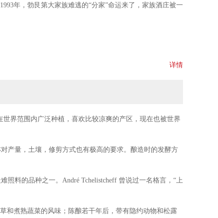
1993年，勃艮第大家族难逃的“分家”命运来了，家族酒庄被一
详情
e Trapet Père et Fils一筹，但在实力上却毫不谦让；同样拥有
悠久。现在也在世界范围内广泛种植，喜欢比较凉爽的产区，现在也被世界
，更是
被收录进《The Great Domaines of Burgundy》
当中！
亦对产量，土壤，修剪方式也有极高的要求。酿造时的发酵方
。André Tchelistcheff 曾说过一名格言，“上
甘草和煮熟蔬菜的风味；陈酿若干年后，带有隐约动物和松露