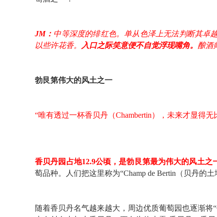
JM：
中等深度的绯红色。单从色泽上无法判断其卓越
以些许花香。
入口之际笑意便不自觉浮现嘴角。
酿酒
勃艮第伟大的风土之一
“唯有透过一杯香贝丹（Chambertin），未来才显得无
香贝丹园占地12.9公顷，是勃艮第最为伟大的风土之
萄品种。人们把这里称为“Champ de Bertin（贝丹的
随着香贝丹名气越来越大，周边优质葡萄园也逐渐将“C