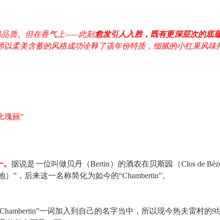
品质。但在香气上——此刻
愈发引人入胜，既有更深层次的底
师以柔美含蓄的风格成功诠释了该年份特质，细腻的小红果风味
比瑰丽”
一。
据说是一位叫做贝丹（Bertin）的酒农在贝斯园（Clos d
土地）”，后来这一名称简化为如今的“Chambertin”。
hambertin”一词加入到自己的名字当中，所以现今热夫雷村