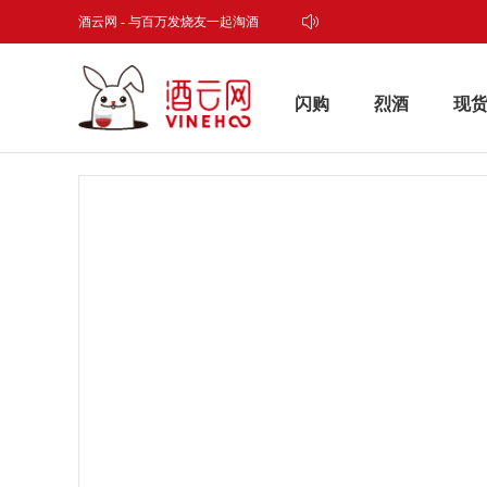
酒云网 - 与百万发烧友一起淘酒
闪购
烈酒
现