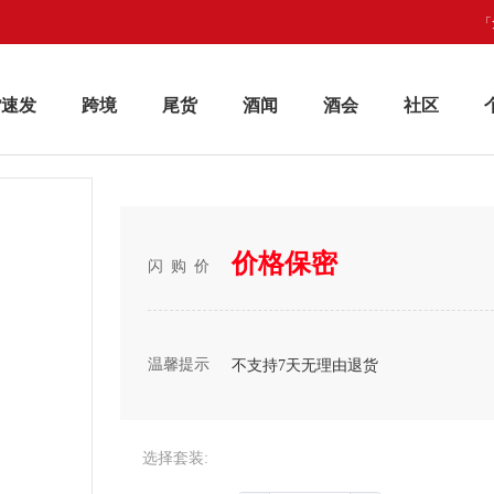
「
货速发
跨境
尾货
酒闻
酒会
社区
价格保密
闪购价
温馨提示
不支持7天无理由退货
选择套装: