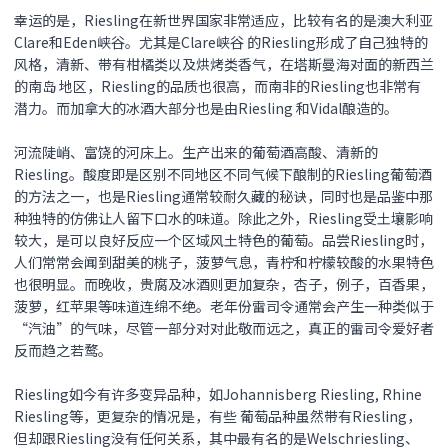
幸运的是，Riesling在新世界国家非常适应，比较有名的是澳大利亚
Clare和Eden峡谷。尤其是Clare峡谷 的Riesling形成了自己独特的
风格，清新、带有柑橘类以及烘烤类香气，在塔斯曼海对面的新西兰
的南岛 地区，Riesling的品质也很高，而南非的Riesling也非常有
潜力。而加拿大的冰酒大部分也是由Riesling 和Vidal酿造的。
河流陡峭、富饶的河床上。生产出来的葡萄酒高酸、清新的
Riesling。酸度即是区别不同地区不同气候下酿制的Riesling葡萄酒
的方法之一，也是Riesling通常较耐久藏的秘诀，同时也是品鉴中那
种独特的仿佛让人留下口水的味道。除此之外，Riesling受土壤影响
较大，是可以良好反应一个区域风土特色的葡萄。品尝Riesling时，
人们常常会闻到甜美的桃子，菠萝气息，青柠和柠檬较酸的水果特色
也很明显。而晚收，贵腐及冰酒则更加复杂，杏子，例子，百香果，
菠萝，红苹果等味道连绵不绝。老年份雷司令通常会产生一种类似于
“汽油”的气味，尽管一部分对对此敬而远之，真正的雷司令爱好者
反而趋之若鹜。
Riesling如今有许多变异品种，如Johannisberg Riesling, Rhine
Riesling等，更复杂的情况是，有些 葡萄品种虽然带有Riesling，
但却跟Riesling没有任何关系，其中最有名的是Welschriesling、