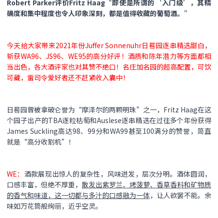
Robert Parker评价Fritz Haag“即使是所谓的‘入门级’，其精
确度和集中程度也令人印象深刻，都是值得收藏的葡萄酒。”
今天给大家带来2021年份Juffer Sonnenuhr日晷园逐串精选甜白，
斩获WA96、JS96、WE95的高分好评！酒质和陈年潜力等方面都相
当出色，各大酒评家也对其赞不绝口！名庄加名园的超高配置，可饮
可藏，雷司令爱好者还不赶紧收入囊中！
日晷园曾被拿破仑誉为“摩泽尔的两颗明珠”之一，Fritz Haag在这
个园子出产的TBA逐粒枯萄和Auslese逐串精选在过往多个年份获得
James Suckling高达98、99分和WA99甚至100满分的赞誉，简直
就是“高分收割机”！
WE：
酒款展现出惊人的复杂性，风味迸发，层次分明。酒体圆润，
口感丰富，但绝不厚重，
散发出紫罗兰、烤菠萝、香草香料和矿物质
的香气和味道，这一切都与多汁的口感融为一体
，让人欲罢不能。余
味如万花筒般绚丽，近乎空灵。