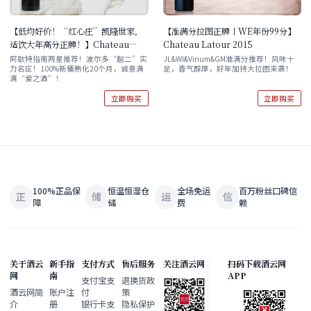
【低均好价！“红心庄”凯隆世家，
【准满分拉图正牌丨WE年份99分】
适饮大年高分正牌！】Chateau
Chateau Latour 2015
Calon-Segur Saint-Estephe
阿歇特指南两星推荐！波尔多“超二”实
JL&WI&Vinum&GM准满分推荐！风味十
力名庄！100%新桶熟化20个月，诚意满
足，香气醇厚，好年加持大拉图来袭！
2015
满“爱之酒”！
立即购买
立即购买
100%正品保
恒温恒湿仓
全场免运
百万粉丝口碑信
正
储
运
信
障
储
费
赖
关于酒云
新手指
支付方式
售后服务
关注酒云网
扫码下载酒云网
网
南
APP
支付宝支
退换货政
酒云网简
账户注
付
策
介
册
银行卡支
隐私保护