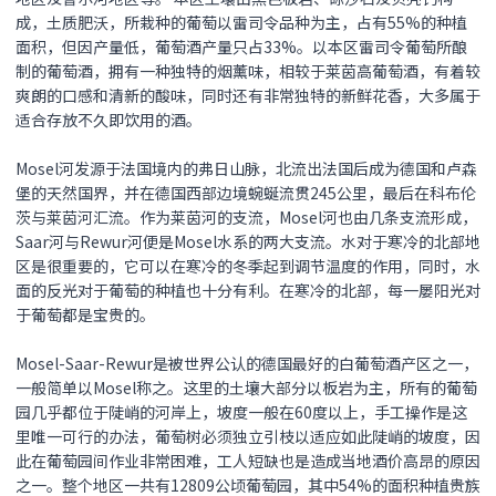
成，土质肥沃，所栽种的葡萄以雷司令品种为主，占有55%的种植
面积，但因产量低，葡萄酒产量只占33%。以本区雷司令葡萄所酿
制的葡萄酒，拥有一种独特的烟薰味，相较于莱茵高葡萄酒，有着较
爽朗的口感和清新的酸味，同时还有非常独特的新鲜花香，大多属于
适合存放不久即饮用的酒。
Mosel河发源于法国境内的弗日山脉，北流出法国后成为德国和卢森
堡的天然国界，并在德国西部边境蜿蜒流贯245公里，最后在科布伦
茨与莱茵河汇流。作为莱茵河的支流，Mosel河也由几条支流形成，
Saar河与Rewur河便是Mosel水系的两大支流。水对于寒冷的北部地
区是很重要的，它可以在寒冷的冬季起到调节温度的作用，同时，水
面的反光对于葡萄的种植也十分有利。在寒冷的北部，每一屡阳光对
于葡萄都是宝贵的。
Mosel-Saar-Rewur是被世界公认的德国最好的白葡萄酒产区之一，
一般简单以Mosel称之。这里的土壤大部分以板岩为主，所有的葡萄
园几乎都位于陡峭的河岸上，坡度一般在60度以上，手工操作是这
里唯一可行的办法，葡萄树必须独立引枝以适应如此陡峭的坡度，因
此在葡萄园间作业非常困难，工人短缺也是造成当地酒价高昂的原因
之一。整个地区一共有12809公顷葡萄园，其中54%的面积种植贵族