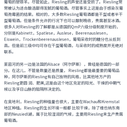
葡萄的替罪羊。尽管如此，Riesling的声誉还是受损了。Riesling常
常被认为适合酿造甜得发腻的葡萄酒。尽管事实上这是由于感染灰葡
萄孢霉菌的结果。相对的，大多数Riesling葡萄酒都是干型或者半干
型葡萄酒。但是条件允许的行况下也可以酿制晚收，贵腐甚至冰酒。
很多人对Riesling的了解都是从德国的QmP六级分级制度开始的，
分别是Kabinett，Spatlese，Auslese，Beerenauslesen，
Eiswein，Trockenbeerenauslesen，葡萄采收时的糖分也从低到
高。但是前三级中均可存在干型葡萄酒，与采收时的成熟度并无绝对
联系。
莱茵河的另一边是法国的Alsace（阿尔萨斯），曾经是德国的一部
分。在这儿，不管是数量还是质量， Riesling都是最重要的葡萄品
种，阿尔萨斯的Riesling有自己独特的风格，比其他地方产的
Riesling更圆 润、肥美,这是由这个地区充足的阳光、干燥的中期气
候以及孚日山脉的阻隔所决定的。
在奥地利，Riesling的种植量也很大，主要在Wachau和Kremstal
地区种植。Riesling的生长环境一般都 比较干燥，除了维也纳东南
部的Neusiedl湖，属于比较湿润的气候，主要用Riesling来生产贵腐
葡萄酒。