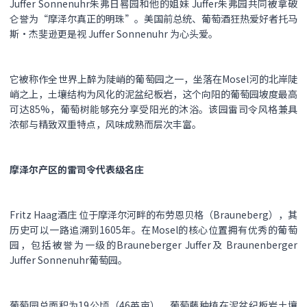
Juffer Sonnenuhr朱弗日晷园和他的姐妹 Juffer朱弗园共同被拿破
仑誉为“摩泽尔真正的明珠”。美国前总统、葡萄酒狂热爱好者托马
斯·杰斐逊更是视 Juffer Sonnenuhr 为心头爱。
它被称作全世界上醉为陡峭的葡萄园之一，坐落在Mosel河的北岸陡
峭之上，土壤结构为风化的泥盆纪板岩，这个向阳的葡萄园坡度最高
可达85%，葡萄树能够充分享受阳光的沐浴。该园雷司令风格兼具
浓郁与精致双重特点，风味成熟而层次丰富。
摩泽尔产区的雷司令代表级名庄
Fritz Haag酒庄 位于摩泽尔河畔的布劳恩贝格（Brauneberg），其
历史可以一路追溯到1605年。在Mosel的核心位置拥有优秀的葡萄
园，包括被誉为一级的Brauneberger Juffer及 Braunenberger
Juffer Sonnenuhr葡萄园。
葡萄园总面积为19公顷（46英亩），葡萄藤种植在泥盆纪板岩土壤