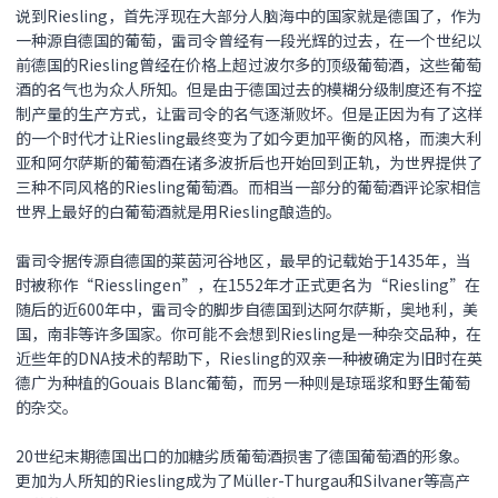
说到Riesling，首先浮现在大部分人脑海中的国家就是德国了，作为
一种源自德国的葡萄，雷司令曾经有一段光辉的过去，在一个世纪以
前德国的Riesling曾经在价格上超过波尔多的顶级葡萄酒，这些葡萄
酒的名气也为众人所知。但是由于德国过去的模糊分级制度还有不控
制产量的生产方式，让雷司令的名气逐渐败坏。但是正因为有了这样
的一个时代才让Riesling最终变为了如今更加平衡的风格，而澳大利
亚和阿尔萨斯的葡萄酒在诸多波折后也开始回到正轨，为世界提供了
三种不同风格的Riesling葡萄酒。而相当一部分的葡萄酒评论家相信
世界上最好的白葡萄酒就是用Riesling酿造的。
雷司令据传源自德国的莱茵河谷地区，最早的记载始于1435年，当
时被称作“Riesslingen”，在1552年才正式更名为“Riesling”在
随后的近600年中，雷司令的脚步自德国到达阿尔萨斯，奥地利，美
国，南非等许多国家。你可能不会想到Riesling是一种杂交品种，在
近些年的DNA技术的帮助下，Riesling的双亲一种被确定为旧时在英
德广为种植的Gouais Blanc葡萄，而另一种则是琼瑶浆和野生葡萄
的杂交。
20世纪末期德国出口的加糖劣质葡萄酒损害了德国葡萄酒的形象。
更加为人所知的Riesling成为了Müller-Thurgau和Silvaner等高产