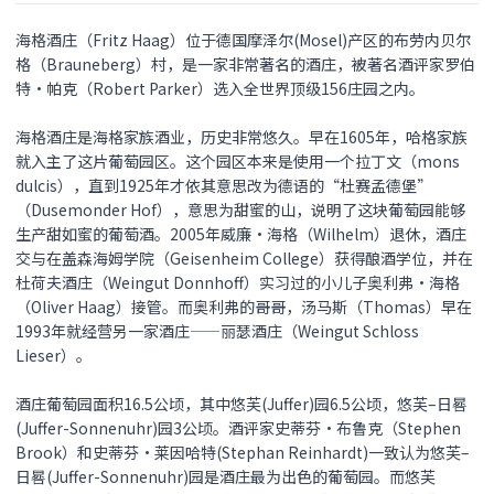
海格酒庄（Fritz Haag）位于德国摩泽尔(Mosel)产区的布劳内贝尔
格（Brauneberg）村，是一家非常著名的酒庄，被著名酒评家罗伯
特•帕克（Robert Parker）选入全世界顶级156庄园之内。
海格酒庄是海格家族酒业，历史非常悠久。早在1605年，哈格家族
就入主了这片葡萄园区。这个园区本来是使用一个拉丁文（mons
dulcis），直到1925年才依其意思改为德语的“杜赛孟德堡”
（Dusemonder Hof），意思为甜蜜的山，说明了这块葡萄园能够
生产甜如蜜的葡萄酒。2005年威廉•海格（Wilhelm）退休，酒庄
交与在盖森海姆学院（Geisenheim College）获得酿酒学位，并在
杜荷夫酒庄（Weingut Donnhoff）实习过的小儿子奥利弗•海格
（Oliver Haag）接管。而奥利弗的哥哥，汤马斯（Thomas）早在
1993年就经营另一家酒庄——丽瑟酒庄（Weingut Schloss
Lieser）。
酒庄葡萄园面积16.5公顷，其中悠芙(Juffer)园6.5公顷，悠芙–日晷
(Juffer-Sonnenuhr)园3公顷。酒评家史蒂芬•布鲁克（Stephen
Brook）和史蒂芬•莱因哈特(Stephan Reinhardt)一致认为悠芙–
日晷(Juffer-Sonnenuhr)园是酒庄最为出色的葡萄园。而悠芙