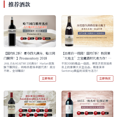
推荐酒款
【国均8.2折！豪夺四大满分，哈兰同
【白菜价一级园！国均7折！勃艮第
门膜拜！】Promontory 2018
“大地主”之宝藏酒村代表力作！】
Albert Bichot Clos Rousseau
JA & JS & AG &TWI 100满分！Harlan家族
不到300的精品一级园，博恩济贫院拍卖
旗下膜拜庄，纳帕赤霞珠卓越代表！高分
会上的豪横大买主出品，精准演绎
Santenay Premier Cru 2014
不断，全球瞩目！
Santenay典型的深度与活力！
立即购买
立即购买