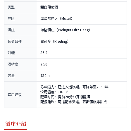
类型
甜白葡萄酒
产区
摩泽尔产区（Mosel）
酒庄
海格酒庄（Weingut Fritz Haag）
葡萄品种
雷司令（Riesling）
残糖
86.2
酒精度
7.50
容量
750ml
陈年潜力：已进入适饮期，可陈年至2050年
饮用温度：10-12℃
饮用建议
醒酒时间：提前20分钟开瓶醒酒
配餐建议：可搭配水果塔，慕斯蛋糕等甜点
酒庄介绍