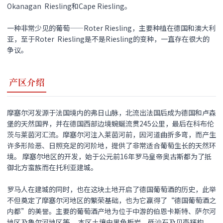
Okanagan Riesling和Cape Riesling。
一种非常少见的葡萄——Roter Riesling，主要种植在德国和澳大利
亚，至于Roter Riesling是不是Riesling的变种，一直存在很大的
争议。
产区介绍
摩塞尔河发源于法国境内的弗日山脉，北流出法国后成为德国和卢森
堡的天然国界，并在德国西部边境蜿蜒流贯245公里，最后在科布伦
茨与莱茵河汇流。摩塞尔河注入莱茵河前，因河道曲折多弯，而产生
许多形险恶、日照充足的河阶地，提供了非常适合葡萄生长的天然环
境。 摩塞尔地区的开发，始于公元前16年罗马皇帝奥古斯都为了抵
御北方蛮族而在托利亚建城。
罗马人在建城的同时，也在这块土地开启了德国葡萄酒的历史，此举
不但奠定了摩塞尔河地区的繁荣基础，也为它赢得了“德国葡萄酒之
内都”的美誉。主要的葡萄酒产地为位于中游的伯恩卡斯特、萨尔河
地区及鲁尔河地区等。 本区土壤由黑色板岩、砾沙石及贝壳钙构