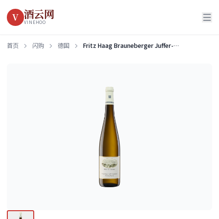
酒云网
V
VINEHOO
首页
闪购
德国
Fritz Haag Brauneberger Juffer-Sonnenuhr Riesling Auslese