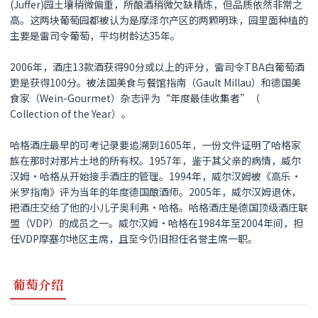
(Juffer)园土壤稍微偏重，所酿酒稍微欠缺精炼，但品质依然非常之
高。这两块葡萄园都被认为是摩泽尔产区的两颗明珠，园里面种植的
主要是雷司令葡萄，平均树龄达35年。
2006年，酒庄13款酒获得90分或以上的评分，雷司令TBA白葡萄酒
更是获得100分。被法国美食与餐馆指南（Gault Millau）和德国美
食家（Wein-Gourmet）杂志评为“年度最佳收集者”（
Collection of the Year）。
哈格酒庄最早的可考记录要追溯到1605年，一份文件证明了哈格家
族在那时对那片土地的所有权。1957年，鉴于其父亲的病情，威尔
汉姆·哈格从开始接手酒庄的管理。1994年，威尔汉姆被《高乐·
米罗指南》评为当年的年度德国酿酒师。2005年，威尔汉姆退休，
把酒庄交给了他的小儿子奥利弗·哈格。哈格酒庄是德国顶级酒庄联
盟（VDP）的成员之一。威尔汉姆·哈格在1984年至2004年间，担
任VDP摩塞尔地区主席，且至今仍旧担任名誉主席一职。
葡萄介绍