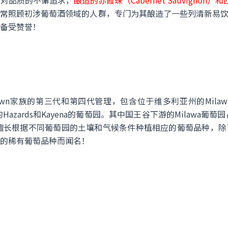
和对品质的不懈追求，
酿造的赤霞珠（Cabernet Sauvignon
常照顾初涉葡萄酒领域的人群，专门为其酿造了一些列清新易饮的葡
备受赞誉！
n家族的第三代和第四代管理，包含位于维多利亚州的Milawa、Blank
ia州的Hazards和Kayena的葡萄园。其中国王谷下游的Milawa葡
庄擅长根据不同葡萄园的土壤和气候条件种植相应的葡萄品种，
的稀有葡萄品种而闻名！