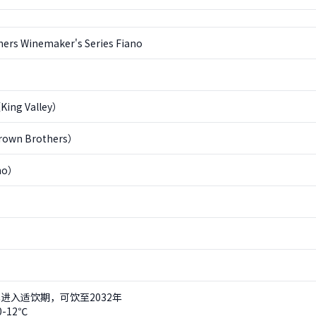
ers Winemaker's Series Fiano
ng Valley）
wn Brothers）
no）
进入适饮期，可饮至2032年
-12℃