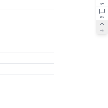
购车
客服
顶部