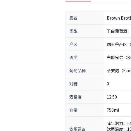
品名
Brown Broth
类型
干白葡萄酒
产区
国王谷产区（Ki
酒庄
布琅兄弟（Bro
葡萄品种
菲安诺（Fia
残糖
0
酒精度
12.50
容量
750ml
陈年潜力：已
饮用建议
饮用温度：10