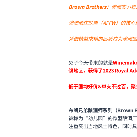
Brown Brothers：
澳洲实力雄
澳洲酒庄联盟（AFFW）的核
凭借精益求精的品质成为澳洲国
兔子今天带来的就是
Winemak
候地区，
获得了2023 Royal Ad
低于国均好价&
单支不过百，
聚
布朗兄弟酿酒师系列（Brown Br
被称为“幼儿园”的微型酿酒厂
注重突出当地风土特色，同时具