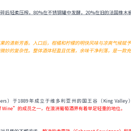
碎后轻柔压榨，80%在不锈钢罐中发酵，20%在旧的法国橡木
果的清新芳香。入口后，柑橘和柠檬的明快风味与凉爽气候赋予
微妙的复杂性。整体酒体轻盈且优雅，余味干净利落，是一款充
hers）于1889年成立于维多利亚州的国王谷（King Valle
amilies of Wine”的成员之一，在澳洲葡萄酒界有着举足轻重的地位。