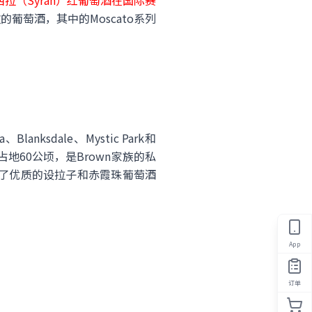
）和西拉（Syrah）红葡萄酒在国际赛
萄酒，其中的Moscato系列
sdale、Mystic Park和
萄园占地60公顷，是Brown家族的私
除了优质的设拉子和赤霞珠葡萄酒
App
订单