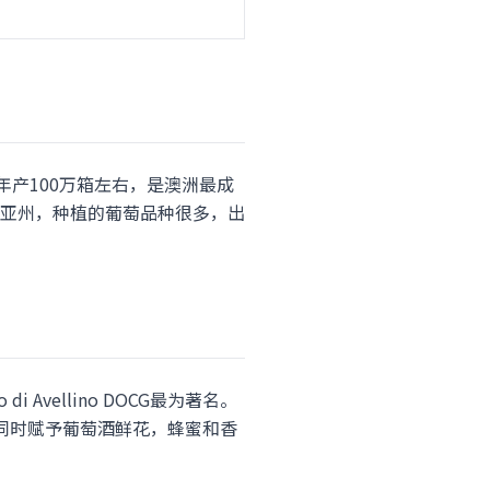
y），年产100万箱左右，是澳洲最成
亚州，种植的葡萄品种很多，出
 Avellino DOCG最为著名。
，同时赋予葡萄酒鲜花，蜂蜜和香