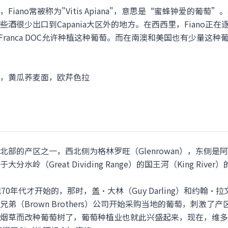
ano常被称为"Vitis Apiana"，意思是“蜜蜂钟爱的葡萄”
酒很少出口到Capania大区外的地方。在西西里，Fiano正
a Franca DOC允许种植这种葡萄。而在南澳和美国也有少量这种
，黄瓜荞麦面，欧芹色拉
的产区之一，西北侧为格林罗旺（Glenrowan），东侧是阿尔派谷（
岭（Great Dividing Range）的国王河（King River
年代才开始的，那时，盖•大林（Guy Darling）和约翰•拉文吉（
弟（Brown Brothers）公司开始采购当地的葡萄，刺激了
烟草而改种葡萄树了，葡萄种植业也就此兴盛起来，现在，维多