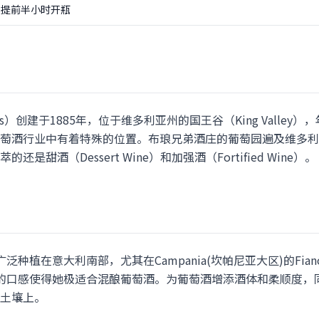
可提前半小时开瓶
hers）创建于1885年，位于维多利亚州的国王谷（King Valle
萄酒行业中有着特殊的位置。布琅兄弟酒庄的葡萄园遍及维多利
甜酒（Dessert Wine）和加强酒（Fortified Wine）。
种植在意大利南部，尤其在Campania(坎帕尼亚大区)的Fiano di
蜡状的口感使得她极适合混酿葡萄酒。为葡萄酒增添酒体和柔顺度
土壤上。