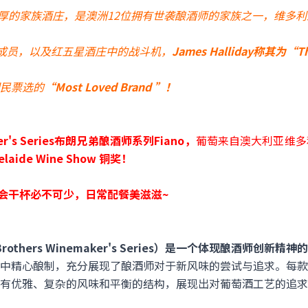
厚的家族酒庄，是澳洲12位拥有世袭酿酒师的家族之一，维多
心成员，以及红五星酒庄中的战斗机，
James Halliday称其为“The
民票选的
“Most Loved Brand ”！
er's Series布朗兄弟酿酒师系列Fiano，
葡萄来自澳大利亚维多利亚
elaide Wine Show 铜奖！
会干杯必不可少，日常配餐美滋滋~
others Winemaker's Series）是一个体现酿酒师创新精
中精心酿制，充分展现了酿酒师对于新风味的尝试与追求。每款
有优雅、复杂的风味和平衡的结构，展现出对葡萄酒工艺的追求