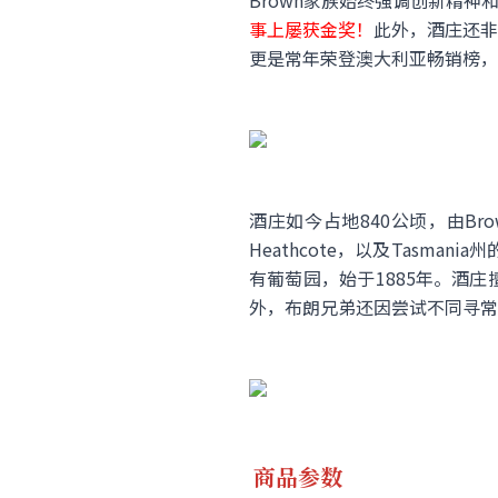
Brown家族始终强调创新精神
事上屡获金奖！
此外，酒庄还非
更是常年荣登澳大利亚畅销榜，
酒庄如今占地840公顷，由Brow
Heathcote，以及Tasman
有葡萄园，始于1885年。酒
外，布朗兄弟还因尝试不同寻常
商品参数