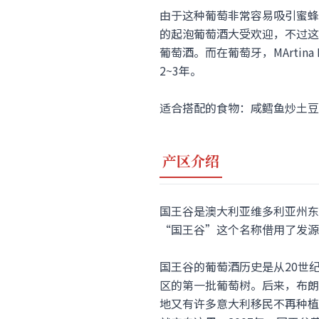
由于这种葡萄非常容易吸引蜜蜂，Fi
的起泡葡萄酒大受欢迎，不过这些
葡萄酒。而在葡萄牙，MArtin
2~3年。
适合搭配的食物：咸鳕鱼炒土豆
产区介绍
国王谷是澳大利亚维多利亚州东北部
“国王谷”这个名称借用了发源于大分水
国王谷的葡萄酒历史是从20世纪70
区的第一批葡萄树。后来，布朗兄
地又有许多意大利移民不再种植