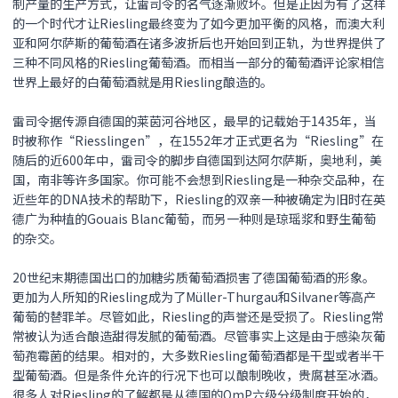
制产量的生产方式，让雷司令的名气逐渐败坏。但是正因为有了这样
的一个时代才让Riesling最终变为了如今更加平衡的风格，而澳大利
亚和阿尔萨斯的葡萄酒在诸多波折后也开始回到正轨，为世界提供了
三种不同风格的Riesling葡萄酒。而相当一部分的葡萄酒评论家相信
世界上最好的白葡萄酒就是用Riesling酿造的。
雷司令据传源自德国的莱茵河谷地区，最早的记载始于1435年，当
时被称作“Riesslingen”，在1552年才正式更名为“Riesling”在
随后的近600年中，雷司令的脚步自德国到达阿尔萨斯，奥地利，美
国，南非等许多国家。你可能不会想到Riesling是一种杂交品种，在
近些年的DNA技术的帮助下，Riesling的双亲一种被确定为旧时在英
德广为种植的Gouais Blanc葡萄，而另一种则是琼瑶浆和野生葡萄
的杂交。
20世纪末期德国出口的加糖劣质葡萄酒损害了德国葡萄酒的形象。
更加为人所知的Riesling成为了Müller-Thurgau和Silvaner等高产
葡萄的替罪羊。尽管如此，Riesling的声誉还是受损了。Riesling常
常被认为适合酿造甜得发腻的葡萄酒。尽管事实上这是由于感染灰葡
萄孢霉菌的结果。相对的，大多数Riesling葡萄酒都是干型或者半干
型葡萄酒。但是条件允许的行况下也可以酿制晚收，贵腐甚至冰酒。
很多人对Riesling的了解都是从德国的QmP六级分级制度开始的，