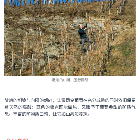
-陡峭的山地 | 图源网络-
陡峭的斜坡与向阳的朝向，让雷司令葡萄在充分成熟的同时依旧保留
着天然的高酸；蓝色的板岩既能储热，又赋予了葡萄典型的矿质气
息。丰富的矿物质口感，让它如山泉般凌冽。