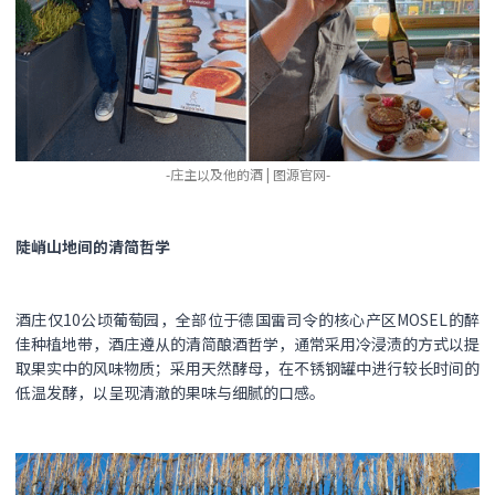
-庄主以及他的酒 | 图源官网-
陡峭山地间的清简哲学
酒庄仅10公顷葡萄园，全部位于德国雷司令的核心产区MOSEL的醉
佳种植地带，酒庄遵从的清简酿酒哲学，通常采用冷浸渍的方式以提
取果实中的风味物质；采用天然酵母，在不锈钢罐中进行较长时间的
低温发酵，以呈现清澈的果味与细腻的口感。