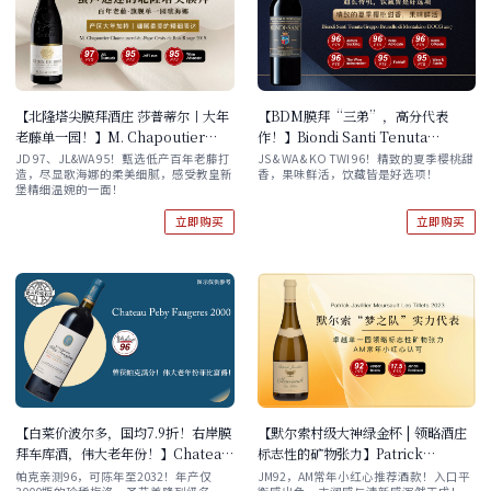
【北隆塔尖膜拜酒庄 莎普蒂尔丨大年
【BDM膜拜“三弟”，高分代表
老藤单一园！】M. Chapoutier
作！】Biondi Santi Tenuta
Chateauneuf-du-Pape Croix de
Greppo Brunello di Montalcino
JD 97、JL&WA 95！甄选低产百年老藤打
JS & WA & KO TWI 96！精致的夏季樱桃甜
造，尽显歌海娜的柔美细腻，感受教皇新
香，果味鲜活，饮藏皆是好选项！
Bois Rouge 2019
DOCG 2017
堡精细温婉的一面！
立即购买
立即购买
【白菜价波尔多，国均7.9折！右岸膜
【默尔索村级大神绿金杯 | 领略酒庄
拜车库酒，伟大老年份！】Chateau
标志性的矿物张力】Patrick
Peby Faugeres 2000 现货
Javillier Meursault Les Tillets
帕克亲测96，可陈年至2032！年产仅
JM92，AM常年小红心推荐酒款！入口平