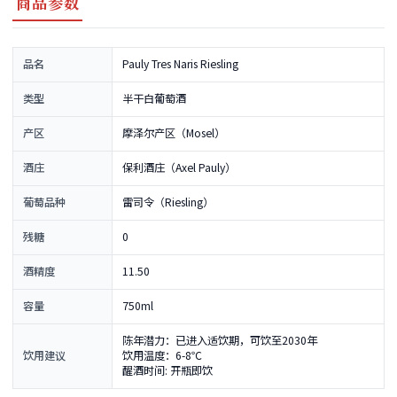
商品参数
品名
Pauly Tres Naris Riesling
类型
半干白葡萄酒
产区
摩泽尔产区（Mosel）
酒庄
保利酒庄（Axel Pauly）
葡萄品种
雷司令（Riesling）
残糖
0
酒精度
11.50
容量
750ml
陈年潜力：已进入适饮期，可饮至2030年
饮用建议
饮用温度：6-8℃
醒酒时间: 开瓶即饮