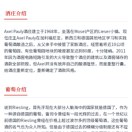
酒庄介绍
Axel Pauly酒庄建立于1968年，坐落在Mosel产区的Lieser小镇。现
任庄主Axel Pauly在加利福尼亚，新西兰和德国其他地区学习和实践
葡萄酒酿造之后，从父亲手中接管了家族酒庄，经营着将近10公顷
的葡萄园，有些葡萄园地块的坡度甚至达到80度，十分陡峭。2011
年因为酒窖电路短路引发的大火导致整个酒庄的建筑以及酒窖储存的
酒款全部损毁，但Axel并没有放弃自己的酿酒理想，而是重整行囊，
给酒庄重新定位，重新确定了酒款风格。
葡萄介绍
说到Riesling，首先浮现在大部分人脑海中的国家就是德国了，作为
一种源自德国的葡萄，雷司令曾经有一段光辉的过去，在一个世纪以
前德国的Riesling曾经在价格上超过波尔多的顶级葡萄酒，这些葡萄
酒的名气也为众人所知。但是由于德国过去的模糊分级制度还有不控