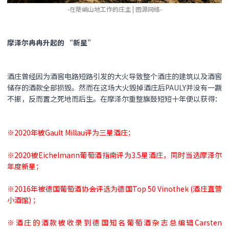
-在陡峭山地工作的庄主 | 图源网络-
摩泽尔冉冉升起的 “新星”
酒庄曾经因为酒窖电路短路引发的大火导致整个酒庄的建筑以及酒窖
储存的酒款全部损毁。然而在这场大火毁掉酒庄后PAULY并没有一蹶
不振，反而置之死地而后生。在摩泽尔重整旗鼓短短十年便以获得：
※2020年被Gault Millau评为三星酒庄；
※2020被Eichelmann葡萄酒指南评为3.5星酒庄，同时当选摩泽尔
年度新星；
※2016年被德国葡萄酒协会评选为德国Top 50 Vinothek (酒庄直营
小酒馆) ；
※酒庄的酒款被收录到德国知名葡萄酒杂志总编辑Carsten