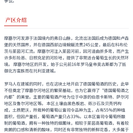
争议。
产区介绍
摩塞尔河发源于法国境内的弗日山脉，北流出法国后成为德国和卢森
堡的天然国界，并在德国西部边境蜿蜒流贯245公里，最后在科布伦
茨与莱茵河汇流。摩塞尔河注入莱茵河前，因河道曲折多弯，而产生
许多形险恶、日照充足的河阶地，提供了非常适合葡萄生长的天然环
境。 摩塞尔地区的开发，始于公元前16年罗马皇帝奥古斯都为了抵
御北方蛮族而在托利亚建城。
罗马人在建城的同时，也在这块土地开启了德国葡萄酒的历史，此举
不但奠定了摩塞尔河地区的繁荣基础，也为它赢得了“德国葡萄酒之
内都”的美誉。主要的葡萄酒产地为位于中游的伯恩卡斯特、萨尔河
地区及鲁尔河地区等。 本区土壤由黑色板岩、砾沙石及贝壳钙构
成，土质肥沃，所栽种的葡萄以雷司令品种为主，占有55%的种植
面积，但因产量低，葡萄酒产量只占33%。以本区雷司令葡萄所酿
制的葡萄酒，拥有一种独特的烟薰味，相较于莱茵高葡萄酒，有着较
爽朗的口感和清新的酸味，同时还有非常独特的新鲜花香，大多属于