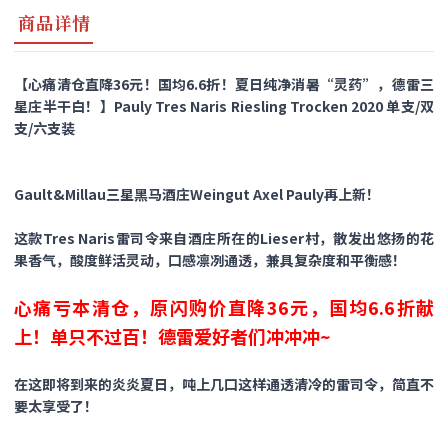
商品详情
【心痛清仓直降36元！国均6.6折！夏日纯净消暑“灵药”，德雷三
星庄半干白！】Pauly Tres Naris Riesling Trocken 2020 单支/双
支/六支装
Gault&Millau三星黑马酒庄Weingut Axel Pauly再上新！
这款Tres Naris雷司令来自酒庄所在的Lieser村，散发出悠扬的花
果香气，酸度鲜活灵动，口感凛冽通透，兼具复杂度和平衡感！
心痛亏本清仓，原闪购价直降36元，国均6.6折献
上！单只不过百！德雷爱好者们冲冲冲~
在这即将到来的炎炎夏日，吨上几口这样通透清冷的雷司令，简直不
要太享受了！