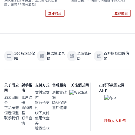
3000瓶的珍稀梅洛，圣艾美隆列级名
衡感出色，丰润感与清新感浑然天成！
2023
庄，曾获RP满分酒款！
立即购买
立即购买
100%正品保
恒温恒湿仓
全场免运
百万粉丝口碑信
正
储
运
信
障
储
费
赖
关于酒云
新手指
支付方式
售后服务
关注酒云网
扫码下载酒云网
网
南
APP
支付宝支
退换货政
酒云网简
账户注
付
策
介
册
银行卡支
隐私保护
正品承诺
购物流
付
售后咨询
恒温恒湿
程
线下支付
联系我们
订单查
使用代金
领新人大礼包
询
券
验货签收