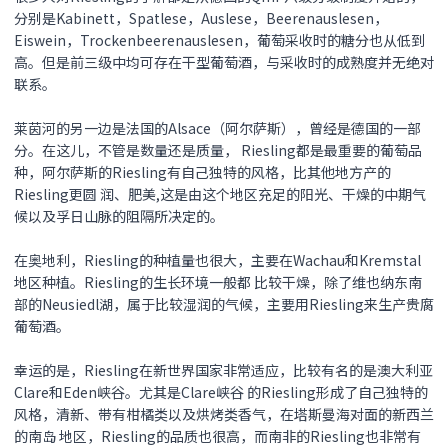
分别是Kabinett，Spatlese，Auslese，Beerenauslesen，
Eiswein，Trockenbeerenauslesen，葡萄采收时的糖分也从低到
高。但是前三级中均可存在干型葡萄酒，与采收时的成熟度并无绝对
联系。
莱茵河的另一边是法国的Alsace（阿尔萨斯），曾经是德国的一部
分。在这儿，不管是数量还是质量， Riesling都是最重要的葡萄品
种，阿尔萨斯的Riesling有自己独特的风格，比其他地方产的
Riesling更圆 润、肥美,这是由这个地区充足的阳光、干燥的中期气
候以及孚日山脉的阻隔所决定的。
在奥地利，Riesling的种植量也很大，主要在Wachau和Kremstal
地区种植。Riesling的生长环境一般都 比较干燥，除了维也纳东南
部的Neusiedl湖，属于比较湿润的气候，主要用Riesling来生产贵腐
葡萄酒。
幸运的是，Riesling在新世界国家非常适应，比较有名的是澳大利亚
Clare和Eden峡谷。尤其是Clare峡谷 的Riesling形成了自己独特的
风格，清新、带有柑橘类以及烘烤类香气，在塔斯曼海对面的新西兰
的南岛 地区，Riesling的品质也很高，而南非的Riesling也非常有