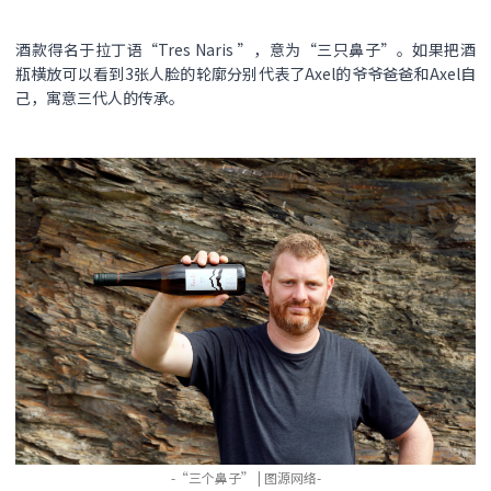
酒款得名于拉丁语“Tres Naris ”，意为“三只鼻子”。如果把酒
瓶横放可以看到3张人脸的轮廓分别代表了Axel的爷爷爸爸和Axel自
己，寓意三代人的传承。
-“三个鼻子” | 图源网络-