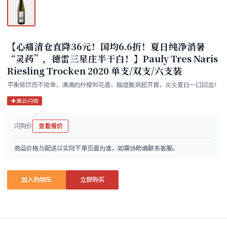
【心痛清仓直降36元！国均6.6折！夏日纯净消暑
“灵药”，德雷三星庄半干白！】Pauly Tres Naris
Riesling Trocken 2020 单支/双支/六支装
平衡易饮而不简单，满满的柠檬和花香，酸度脆爽超开胃，炎炎夏日一口回血！
酒云闪购
闪购价
查看报价
商品价格与配送以实际下单页面为准，如需协助请联系客服。
加入购物车
立即购买