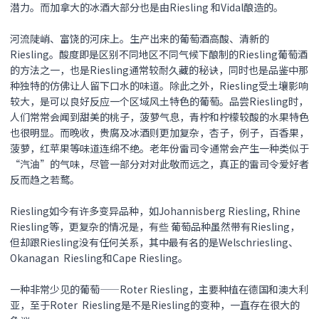
潜力。而加拿大的冰酒大部分也是由Riesling 和Vidal酿造的。
河流陡峭、富饶的河床上。生产出来的葡萄酒高酸、清新的
Riesling。酸度即是区别不同地区不同气候下酿制的Riesling葡萄酒
的方法之一，也是Riesling通常较耐久藏的秘诀，同时也是品鉴中那
种独特的仿佛让人留下口水的味道。除此之外，Riesling受土壤影响
较大，是可以良好反应一个区域风土特色的葡萄。品尝Riesling时，
人们常常会闻到甜美的桃子，菠萝气息，青柠和柠檬较酸的水果特色
也很明显。而晚收，贵腐及冰酒则更加复杂，杏子，例子，百香果，
菠萝，红苹果等味道连绵不绝。老年份雷司令通常会产生一种类似于
“汽油”的气味，尽管一部分对对此敬而远之，真正的雷司令爱好者
反而趋之若鹜。
Riesling如今有许多变异品种，如Johannisberg Riesling, Rhine
Riesling等，更复杂的情况是，有些 葡萄品种虽然带有Riesling，
但却跟Riesling没有任何关系，其中最有名的是Welschriesling、
Okanagan Riesling和Cape Riesling。
一种非常少见的葡萄——Roter Riesling，主要种植在德国和澳大利
亚，至于Roter Riesling是不是Riesling的变种，一直存在很大的