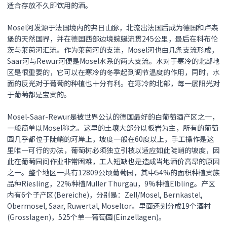
适合存放不久即饮用的酒。
Mosel河发源于法国境内的弗日山脉，北流出法国后成为德国和卢森
堡的天然国界，并在德国西部边境蜿蜒流贯245公里，最后在科布伦
茨与莱茵河汇流。作为莱茵河的支流，Mosel河也由几条支流形成，
Saar河与Rewur河便是Mosel水系的两大支流。水对于寒冷的北部地
区是很重要的，它可以在寒冷的冬季起到调节温度的作用，同时，水
面的反光对于葡萄的种植也十分有利。在寒冷的北部，每一屡阳光对
于葡萄都是宝贵的。
Mosel-Saar-Rewur是被世界公认的德国最好的白葡萄酒产区之一，
一般简单以Mosel称之。这里的土壤大部分以板岩为主，所有的葡萄
园几乎都位于陡峭的河岸上，坡度一般在60度以上，手工操作是这
里唯一可行的办法，葡萄树必须独立引枝以适应如此陡峭的坡度，因
此在葡萄园间作业非常困难，工人短缺也是造成当地酒价高昂的原因
之一。整个地区一共有12809公顷葡萄园，其中54%的面积种植贵族
品种Riesling，22%种植Muller Thurgau，9%种植Elbling。产区
内有6个子产区(Bereiche)，分别是：Zell/Mosel, Bernkastel,
Obermosel, Saar, Ruwertal, Moseltor。里面还划分成19个酒村
(Grosslagen)，525个单一葡萄园(Einzellagen)。