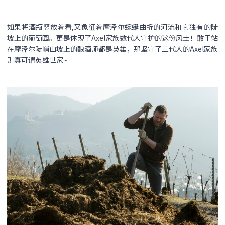
如果将酒瓶竖放着看,又象征着摩泽尔蜿蜒曲折的河流和它独有的陡
坡上的葡萄园。更是体现了Axel家族数代人守护的这份风土！敢于站
在摩泽尔陡峭山坡上的酿酒师都是英雄，那坚守了三代人的Axel家族
则真可谓英雄世家~