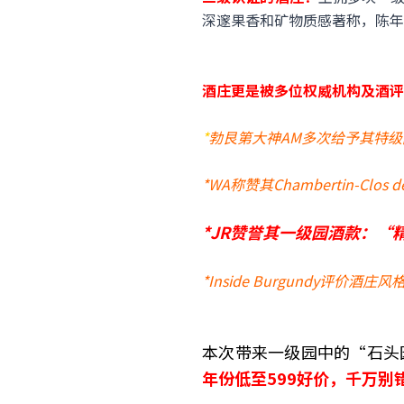
深邃果香和矿物质感著称，陈年
酒庄更是被多位权威机构及酒评
*
勃艮第大神AM多次给予其特级
*WA称赞其Chambertin-
*JR赞誉其一级园酒款：
*Inside Burgundy评价
本次带来一级园中的“石头园L
年份低至599好价，千万别