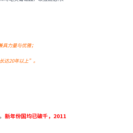
兼具力量与优雅；
潜力长达20年以上”。
。
款。
新年份国均已破千，2011