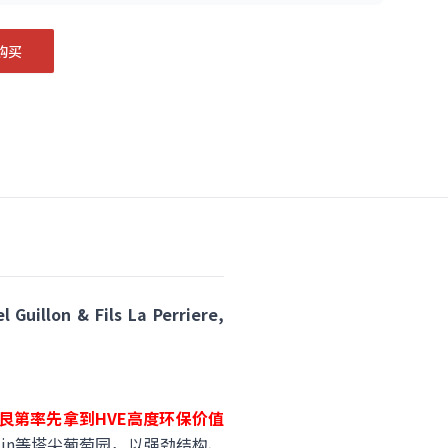
购买
 & Fils La Perriere,
艮第率先拿到HVE高度环保价值
mbertin等塔尖葡萄园，以强劲结构、