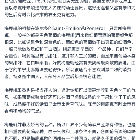
它也的确成就了Petrus梦幻般甘美无比的酒，甚至比波尔多左岸主
要以赤霞珠来酿造的五大名庄的酒还要贵，这好比温馨又富有亲和力
的皇后有时会比严肃的君王更有魅力。
梅鹿辄的祖籍在波尔多的Saint-Emilion和Pomerol。只要叫梅鹿
辄，一般指的都是黑色葡萄的梅鹿辄(用来做红葡萄酒的葡萄颜色都
很深，比如说黑色和深紫色的，而红色的葡萄做不出真正的红酒色，
一般只能做玫瑰红和干白酒)。梅鹿辄是早熟的一个品种，它们单宁
含量低，喝到嘴里有甘甜味，这并非人工加的糖，而是来自葡萄本身
的果甜味；它口味柔顺，好的梅鹿辄经常有天鹅绒般柔软的质地。由
于它的单宁比赤霞珠要轻得多，所以很适合不喜欢刺激口味的消费
者，特别是中国人，大部分人品尝后都会被它迷住。
梅鹿辄果香也是相当迷人的。通常你都可以清楚地嗅到黑色李子的气
息，如果葡萄成熟度好还可以在酒里闻到成熟的李子果和李子干的风
味，成熟度不好的话酒里会带出青草气味。陈年的梅鹿辄有时会带有
香料和动物的气息。
梅鹿辄并非太娇气的品种，所以世界不少葡萄酒产区都有种植，也是
相当重要的葡萄品种。由于气候和土壤条件不同，各国葡萄酒的风味
也不同，但是梅鹿辄做的酒都有一个共同点，就是李子果的香气。葡