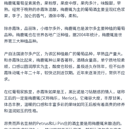
梅鹿辄葡萄呈紫黑色，果粉厚，果皮中厚，果肉多汁，味酸甜，早
熟。经常于晚熟的赤霞珠混酿，梅鹿辄为主的葡萄酒主要呈现红色浆
果，李子，加仑的香气，酒体中等，柔和。
除赤霞珠，品丽珠，小维尔多外，梅鹿辄也是波尔多主要种植的葡萄
品种。梅鹿辄也在世界各地广泛种植，据2004年统计，梅鹿辄是世
界第三大种植品种。
产自法国波尔多产区，为该区种植最广的葡萄品种，早熟且产量大。
和赤霞珠比起来，梅鹿辄种以果香著称，酒精含量高，单宁质地较柔
顺，口感以圆润厚实为主，酸度也较低，虽极适久存陈年，但不似赤
霞珠动辄十年二十年，较快达到适饮期。近年来逐渐流行，常供不应
求。
在红葡萄家族里，赤霞珠如果是王，黑比诺是刁钻魅惑的情人，堪称
王后的一定是梅鹿辄(又称梅乐，Merlot)。它雍容大度，丰厚甘美，
体态丰腴，温暖的口感和丰富多彩的果味如同王后般有着高贵的修养
和温润如玉的性格。
昂贵而声名显赫的Petrus和Li Pin庄的酒主要是用梅鹿辄来酿造的。