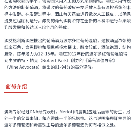
在葡萄收获的季节，葡萄园采用人工的方式采摘葡萄。酒庄采用传统
的方法酿制葡萄酒，将采收的葡萄破皮去梗后放入装有温控系统的木
桶中发酵。在发酵过程中，酒庄每天还会进行数次人工踩皮，以确保
浸皮过程顺利进行。酿制的葡萄酒将贮存在全新的木桶中进行苹果酸
乳酸发酵和长达16~18个月的熟成。
酒艾格利斯酒庄推出的葡萄酒为波尔多红葡萄混酿，这款酒呈浓郁的
红宝石色，含黑樱桃和烟熏新橡木桶味，酸度较低，酒体饱满，结构
复杂，陈年潜力为12~15年。酒庄2012年份的波尔多红葡萄混酿得
到由罗伯特·帕克（Robert Park）创办的《葡萄酒倡导家》
（Wine Advocate）给出的91-94分的高分评价。
葡萄介绍
澳洲专家经过DNA研究表明，Merlot(梅鹿辄)应是品丽珠的衍生，另
外一半的父母未知。和赤霞珠一半的兄妹株。这也说明梅鹿辄主导的
波尔多葡萄酒和赤霞珠主导的波尔多葡萄酒为何有相似之处。