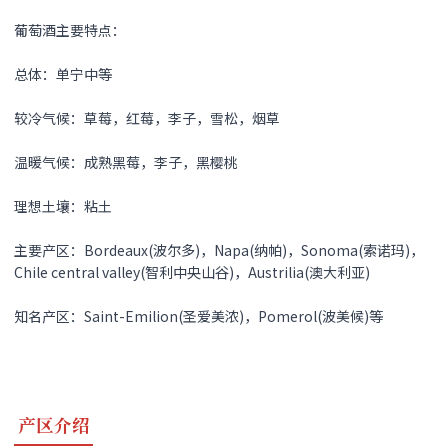
葡萄酒主要特点：
总体：单宁中等
较冷气候：草莓，红莓，李子，雪松，烟草
温暖气候：成熟黑莓，李子，黑樱桃
理想土壤：粘土
主要产区：Bordeaux(波尔多)，Napa(纳帕)，Sonoma(索诺玛)，
Chile central valley(智利中央山谷)，Austrilia(澳大利亚)
知名产区：Saint-Emilion(圣爱美浓)，Pomerol(波美候)等
产区介绍