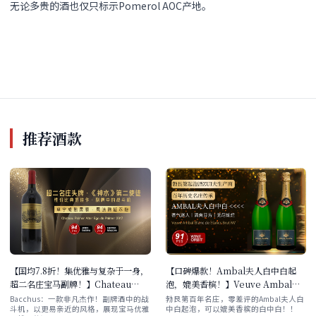
无论多贵的酒也仅只标示Pomerol AOC产地。
推荐酒款
【国均7.8折！集优雅与复杂于一身，
【口碑爆款！Ambal夫人白中白起
超二名庄宝马副牌！】Chateau
泡，媲美香槟！】Veuve Ambal
Palmer Alter Ego de Palmer
Blanc de Blancs Brut NV 双支/六
Bacchus：一款非凡杰作！副牌酒中的战
勃艮第百年名庄，零差评的Ambal夫人白
斗机，以更易亲近的风格，展现宝马优雅
中白起泡，可以媲美香槟的白中白！！
2017
支原箱/五箱囤货装