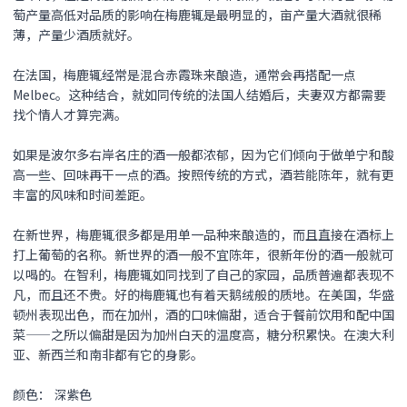
萄产量高低对品质的影响在梅鹿辄是最明显的，亩产量大酒就很稀
薄，产量少酒质就好。
在法国，梅鹿辄经常是混合赤霞珠来酿造，通常会再搭配一点
Melbec。这种结合，就如同传统的法国人结婚后，夫妻双方都需要
找个情人才算完满。
如果是波尔多右岸名庄的酒一般都浓郁，因为它们倾向于做单宁和酸
高一些、回味再干一点的酒。按照传统的方式，酒若能陈年，就有更
丰富的风味和时间差距。
在新世界，梅鹿辄很多都是用单一品种来酿造的，而且直接在酒标上
打上葡萄的名称。新世界的酒一般不宜陈年，很新年份的酒一般就可
以喝的。在智利，梅鹿辄如同找到了自己的家园，品质普遍都表现不
凡，而且还不贵。好的梅鹿辄也有着天鹅绒般的质地。在美国，华盛
顿州表现出色，而在加州，酒的口味偏甜，适合于餐前饮用和配中国
菜——之所以偏甜是因为加州白天的温度高，糖分积累快。在澳大利
亚、新西兰和南非都有它的身影。
颜色： 深紫色