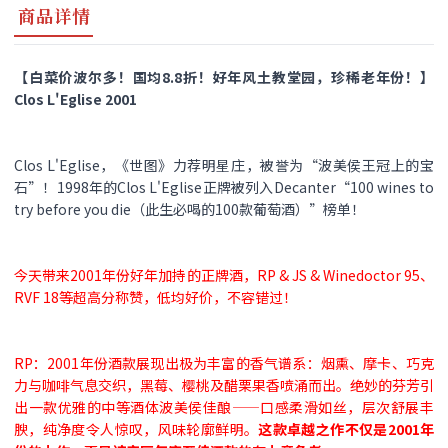
商品详情
【白菜价波尔多！国均8.8折！好年风土教堂园，珍稀老年份！】
Clos L'Eglise 2001
Clos L'Eglise，《世图》力荐明星庄，被誉为“波美侯王冠上的宝
石”！1998年的Clos L'Eglise正牌被列入Decanter“100 wines to
try before you die（此生必喝的100款葡萄酒）”榜单！
今天带来2001年份好年加持的正牌酒，RP & JS & Winedoctor 95、
RVF 18等超高分称赞，低均好价，不容错过！
RP：2001年份酒款展现出极为丰富的香气谱系：烟熏、摩卡、巧克
力与咖啡气息交织，黑莓、樱桃及醋栗果香喷涌而出。绝妙的芬芳引
出一款优雅的中等酒体波美侯佳酿——口感柔滑如丝，层次舒展丰
腴，纯净度令人惊叹，风味轮廓鲜明。
这款卓越之作不仅是2001年