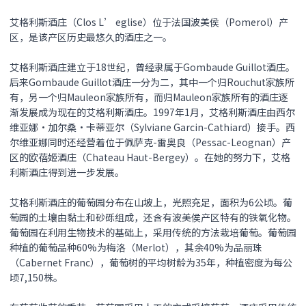
艾格利斯酒庄（Clos L’ eglise）位于法国波美侯（Pomerol）产
区，是该产区历史最悠久的酒庄之一。
艾格利斯酒庄建立于18世纪，曾经隶属于Gombaude Guillot酒庄。
后来Gombaude Guillot酒庄一分为二，其中一个归Rouchut家族所
有，另一个归Mauleon家族所有，而归Mauleon家族所有的酒庄逐
渐发展成为现在的艾格利斯酒庄。1997年1月，艾格利斯酒庄由西尔
维亚娜·加尔桑·卡蒂亚尔（Sylviane Garcin-Cathiard）接手。西
尔维亚娜同时还经营着位于佩萨克-雷奥良（Pessac-Leognan）产
区的欧蓓姬酒庄（Chateau Haut-Bergey）。在她的努力下，艾格
利斯酒庄得到进一步发展。
艾格利斯酒庄的葡萄园分布在山坡上，光照充足，面积为6公顷。葡
萄园的土壤由黏土和砂砾组成，还含有波美侯产区特有的铁氧化物。
葡萄园在利用生物技术的基础上，采用传统的方法栽培葡萄。葡萄园
种植的葡萄品种60%为梅洛（Merlot），其余40%为品丽珠
（Cabernet Franc），葡萄树的平均树龄为35年，种植密度为每公
顷7,150株。