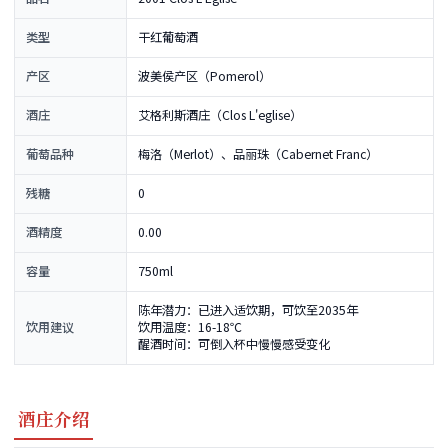
类型
干红葡萄酒
产区
波美侯产区（Pomerol）
酒庄
艾格利斯酒庄（Clos L'eglise）
葡萄品种
梅洛（Merlot）、品丽珠（Cabernet Franc）
残糖
0
酒精度
0.00
容量
750ml
陈年潜力：已进入适饮期，可饮至2035年
饮用建议
饮用温度：16-18℃
醒酒时间：可倒入杯中慢慢感受变化
酒庄介绍