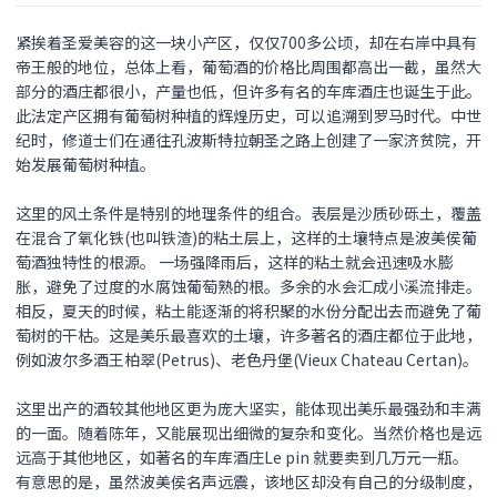
紧挨着圣爱美容的这一块小产区，仅仅700多公顷，却在右岸中具有
帝王般的地位，总体上看，葡萄酒的价格比周围都高出一截，虽然大
部分的酒庄都很小，产量也低，但许多有名的车库酒庄也诞生于此。
此法定产区拥有葡萄树种植的辉煌历史，可以追溯到罗马时代。中世
纪时，修道士们在通往孔波斯特拉朝圣之路上创建了一家济贫院，开
始发展葡萄树种植。
这里的风土条件是特别的地理条件的组合。表层是沙质砂砾土，覆盖
在混合了氧化铁(也叫铁渣)的粘土层上，这样的土壤特点是波美侯葡
萄酒独特性的根源。 一场强降雨后，这样的粘土就会迅速吸水膨
胀，避免了过度的水腐蚀葡萄熟的根。多余的水会汇成小溪流排走。
相反，夏天的时候，粘土能逐渐的将积聚的水份分配出去而避免了葡
萄树的干枯。这是美乐最喜欢的土壤，许多著名的酒庄都位于此地，
例如波尔多酒王柏翠(Petrus)、老色丹堡(Vieux Chateau Certan)。
这里出产的酒较其他地区更为庞大坚实，能体现出美乐最强劲和丰满
的一面。随着陈年，又能展现出细微的复杂和变化。当然价格也是远
远高于其他地区，如著名的车库酒庄Le pin 就要卖到几万元一瓶。
有意思的是，虽然波美侯名声远震，该地区却没有自己的分级制度，