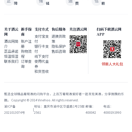
正
储
运
信
障
储
费
赖
关于酒云
新手指
支付方式
售后服务
关注酒云网
扫码下载酒云网
网
南
APP
支付宝支
退换货政
酒云网简
账户注
付
策
介
册
银行卡支
隐私保护
正品承诺
购物流
付
售后咨询
恒温恒湿
程
线下支付
联系我们
订单查
使用代金
领新人大礼包
询
券
验货签收
甄选全球精品葡萄酒的闪购平台，上百万葡萄酒爱好者一起发现美酒，分享微醺的乐
趣。 Copyright © 2014 Vinehoo. All rights reserved.
渝ICP备
地址：重庆市渝中区华盛路1号25层
邮编：
电话：
|
2021013074号
2561
400042
4000191990