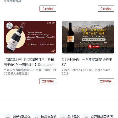
而雄厚的酒风！
立即购买
立即购买
【国均8.6折！CC三星膜拜庄，珍稀
3.9折封神价！十八罗汉嫡系"金殿王
老年份CM一级园红！】Domaine
后"
Ramonet Clos de la Boudriotte
产区人气榜单稳居前二！比肩“双鸡”的
Vina Quebrada de Macul Stella Aurea
CC三星大名庄出品！
2013
Rouge, Chassagne-Montrachet
Premier Cru 1996 现货
立即购买
立即购买
100%正品保
恒温恒湿仓
全场免运
百万粉丝口碑信