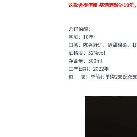
这款舍得佰酿 基酒酒龄≥10
舍得佰酿：
基酒：10年+
口感：陈香舒适、醇甜绵柔、甘
酒精度：52%vol
净含量：500ml
生产日期：2022年
包 装：单笔订单购2支配双