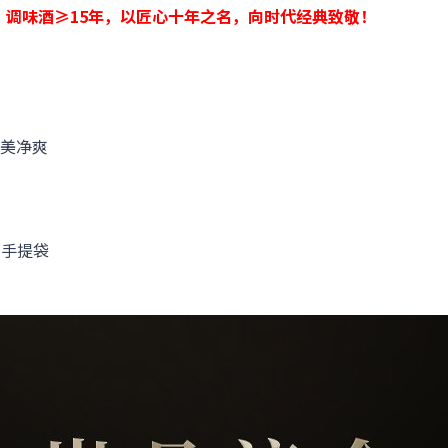
年，调味酒≥15年，以匠心十年之名，向时代经典致敬！
美净爽
支手提袋