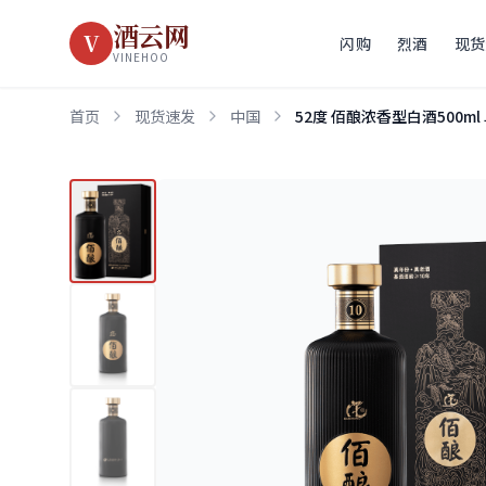
酒云网
V
闪购
烈酒
现货
VINEHOO
首页
现货速发
中国
52度 佰酿浓香型白酒500m