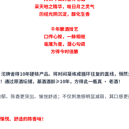
采天地之精华，吸日月之灵气
历经光阴沉淀，醇化生香
千年酿酒技艺
口传心授，一脉相继
毫厘为度，潜心勾调
方得今时佳酿
沱牌舍得10年硬核产品。将时间凝练成循环往复的直线，悄然
！通过原酒坛储，基酒酒龄≥10年，方得此一瓶真 · 老酒！
浓郁，陈香更突出，愉悦舒适；不仅刺激感明显减弱，其口感更
愉悦、舒适的陈香味！