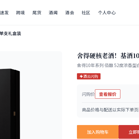
速发
跨境
尾货
酒闻
酒会
社区
个人中心
l 单支礼盒装
舍得硬核老酒！基酒10
舍得10年系列 佰酿 52度浓香型白
酒云闪购
闪购价
查看报价
商品价格与配送以实际下单页
加入购物车
立即