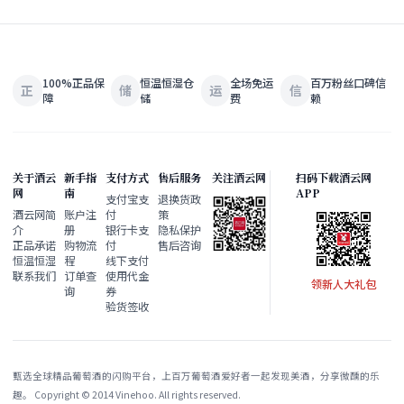
100%正品保
恒温恒湿仓
全场免运
百万粉丝口碑信
正
储
运
信
障
储
费
赖
关于酒云
新手指
支付方式
售后服务
关注酒云网
扫码下载酒云网
网
南
APP
支付宝支
退换货政
酒云网简
账户注
付
策
介
册
银行卡支
隐私保护
正品承诺
购物流
付
售后咨询
恒温恒湿
程
线下支付
联系我们
订单查
使用代金
领新人大礼包
询
券
验货签收
甄选全球精品葡萄酒的闪购平台，上百万葡萄酒爱好者一起发现美酒，分享微醺的乐
趣。 Copyright © 2014 Vinehoo. All rights reserved.