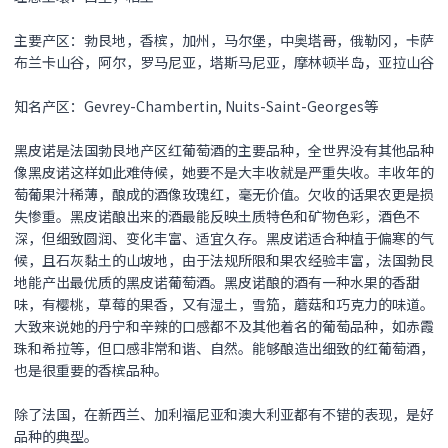
主要产区：勃艮地，香槟，加州，马尔堡，中奥塔哥，俄勒冈，卡萨
布兰卡山谷，阿尔，罗马尼亚，塔斯马尼亚，摩林顿半岛，亚拉山谷
知名产区：Gevrey-Chambertin, Nuits-Saint-Georges等
黑皮诺是法国勃艮地产区红葡萄酒的主要品种，全世界没有其他品种
像黑皮诺这样如此难侍候，她要不是大丰收就是严重失收。丰收年的
萄葡果汁稀薄，酿成的酒像玫瑰红，毫无价值。欠收的话果农更是损
失惨重。黑皮诺酿出来的酒最能反映土质特色和矿物色彩，酒色不
深，但细致圆润、变化丰富、适宜久存。黑皮诺适合种植于偏寒的气
候，且石灰黏土的山坡地，由于法规所限和果农经验丰富，法国勃艮
地能产出最优质的黑皮诺葡萄酒。黑皮诺酿的酒有一种水果的香甜
味，有樱桃，草莓的果香，又有湿土，雪笳，蘑菇和巧克力的味道。
大致来说她的丹宁和辛辣的口感都不及其他着名的葡萄品种，如赤霞
珠和希拉等，但口感非常和谐、自然。能够酿造出细致的红葡萄酒，
也是很重要的香槟品种。
除了法国，在新西兰、加利福尼亚和澳大利亚都有不错的表现，是好
品种的典型。