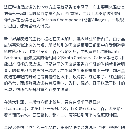
法国种植黑皮诺的其他地方主要就是香槟地区了，它主要用来混合其
他葡萄一起制造时髦而昂贵的起泡酒-香槟，而只用
黑皮诺
做的静止
葡萄酒在香槟地区叫Coteaux Champenois(或者Villages)，一般很
少出口，都为当地人消费。
新世界
黑皮诺
的主要种植地在美国加州、澳大利亚和新西兰。由于
黑
皮诺
喜欢较凉爽的气候，所以加州的
黑皮诺
葡萄园都集中在受到海雾
影响的地带，比如俄罗斯河谷，俄勒冈州，中央海岸包围的Sants
Barbara，而海拔高的葡萄园(如Santa Chalone、Calera等地方)则
能出产很棒的
黑皮诺
。但是这里的
黑皮诺
果香在年轻的时候就非常明
显，跟勃艮地需要陈放一段时间才能散发出来的果香不一样。加州
黑
皮诺
在年轻的时候通常有着红色水果、玫瑰花、红色李子、红色樱桃
的香气，而成熟
黑皮诺
有着烟熏味、香料、绿茶、菇子以及干树叶的
气息，很适合配酱料重的肉类中国菜。
在澳大利亚，一般地方都比较热，只有在塔斯马尼亚州
(Tasmania)，维多利亚一部分地区，特别是在Yarra河谷，
黑皮诺
有
着不错的表现。它在智利、新西兰、南非也都有不同程度的种植。
黑皮诺
是很“作”的一个品种，细细品味便会发现它“作”得很有味