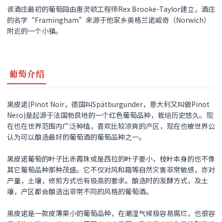
该酒庄最初的葡萄园由惠灵顿工程师Rex Brooke-Taylor建立，酒庄
的名字“Framingham”来源于他家乡英格兰诺威奇（Norwich）
附近的一个小镇。
葡萄介绍
黑皮诺(Pinot Noir，德国叫Spätburgunder，意大利又叫做Pinot
Nero)是起源于法国勃艮地的一个红色葡萄品种，栽培历史悠久。现
在也在世界范围内广泛种植，喜欢比较凉爽的产区，现在也被世界公
认为可以酿造最好的葡萄酒的葡萄品种之一。
黑皮诺
葡萄的叶子比赤霞珠或是西拉的叶子要小，枝叶本身的也不像
其它葡萄品种那种茂盛。它不仅对风和霜等自然灾害非常敏感，亦对
产量，土壤，修剪方式也有极高的要求。酿造时的发酵方式，及土
壤，产区都会酿造出非常不同的风格的葡萄酒。
黑皮诺
是一款皮薄果小的葡萄品种，在潮湿气候极容易腐烂，也很容