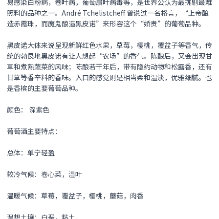
易感染白粉病，卷叶病，葡萄扇叶病毒等，是世界公认为最挑剔最难
照料的品种之一。André Tchelistcheff 曾说过一名格言，“上帝酿
造赤霞珠，而魔鬼酿造
黑皮诺
”来形容这个“娇贵”的葡萄品种。
黑皮诺
大体来说呈现新鲜红色水果，草莓，樱桃，覆盆子等香气，传
统的勃艮地
黑皮诺
有让人想起“农场”的香气。陈酿后，又会出现甘
草和煮熟蔬菜的风味；陈酿若干年后，带有隐约动物和松露香，还有
甘草等香辛料的香味。入口的感觉则是相当柔和温淡，优雅细腻。也
是香槟的主要葡萄品种。
颜色： 深紫色
葡萄酒主要特点：
总体：单宁轻盈
较冷气候：卷心菜，湿叶
温暖气候：草莓，覆盆子，樱桃，蘑菇，肉香
理想土壤：白垩，粘土