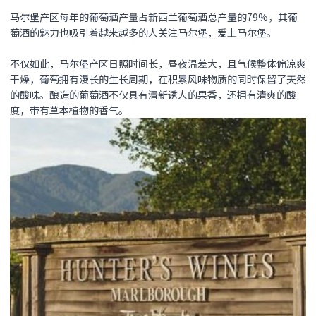
马尔堡产区每年的葡萄酒产量占新西兰葡萄酒总产量的79%，其葡
萄酒的魅力也吸引着越来越多的人关注马尔堡，爱上马尔堡。
不仅如此，马尔堡产区日照时间长，昼夜温差大，且气候整体偏凉爽
干燥，葡萄拥有漫长的生长周期，在积累风味物质的同时保留了天然
的酸味。酿造的葡萄酒不仅具有清新诱人的果香，还拥有清爽的酸
度，带有草本植物的香气。