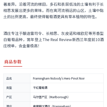
著差异。沿着河流的梯田，多石和表层低浅的土壤有利于长
相思发展出更多的果味。而在离河流稍远的山区，土壤中黏
土的比例更高，最终使得葡萄酒更具有草本植物的特性。
酒庄专注于酿造雷司令、长相思、灰皮诺和维欧尼等芳香型
白葡萄品种，常年登上The Real Review新西兰年度前10酒
庄榜单，含金量极高！
商品参数
品名
Framingham Nobody's Hero Pinot Noir
类型
干红葡萄酒
产区
马尔堡产区（Marlborough）
酒庄
弗雷明汉酒庄（Framingham）