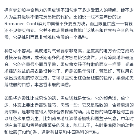
拥有梦幻般神奇魅力的
黑皮诺
不知勾走了多少爱酒人的魂魄，使不少
人为品其滋味不惜花费昂贵的代价。比如说一瓶不差年份的La
Romanee-Conti酒到中国差不多要五万块，而且限量供应——有钱
还不见得买得到。它并不像赤霞珠那样能广泛地亲和世界各产区的气
候，它是挑剔而且非常难以侍候的一个品种。
种它可不容易。
黑皮诺
对气候要求非常高，温度高的地方会使它成熟
过快没有滋味，成长期雨多的地方容易使它腐烂，只有凉爽地带最适
合。它的产量很小而且早熟，果皮像女孩子鲜嫩的面皮一样薄。光追
求经济效益的果农最恨种它了，但是如果年份好，管理好，可以用它
做出贡酒般的琼浆玉液，它可以呈现出红色丝绒般的色泽，柔滑如天
鹅绒般的口感，丰富香水般的酒香。
如果将赤霞珠比成男性的话，
黑皮诺
就是女性。它的颜色淡，单宁
少，体态上要比赤霞珠轻巧、肉感一些；它又是雅致的，含着淡淡的
清甜味，是非常值得人的味蕾去探索的酒。用它做的酒在年轻时主要
以红色水果香为主，比如勃艮地红酒带着樱桃和覆盆子气息，中年时
期有着干草和煮熟的甜菜头的风味，陈年若干，有时带着隐约的动物
和松露(Truffe)香，通常有甘草和中国香料的气味。