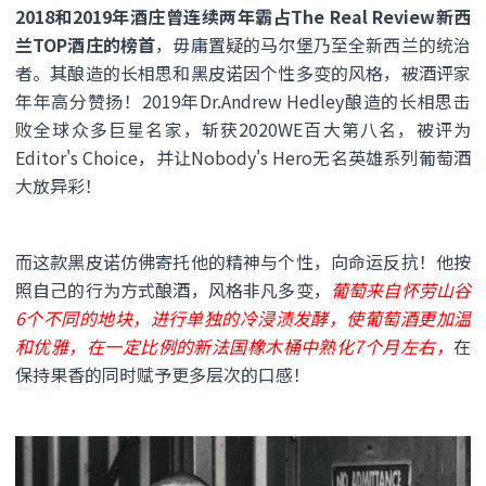
2018和2019年酒庄曾连续两年霸占The Real Review新西
兰TOP酒庄的榜首
，毋庸置疑的马尔堡乃至全新西兰的统治
者。其酿造的长相思和黑皮诺因个性多变的风格，被酒评家
年年高分赞扬！2019年Dr.Andrew Hedley酿造的长相思击
败全球众多巨星名家，斩获2020WE百大第八名，被评为
Editor's Choice，并让Nobody's Hero无名英雄系列葡萄酒
大放异彩！
而这款黑皮诺仿佛寄托他的精神与个性，向命运反抗！他按
照自己的行为方式酿酒，风格非凡多变，
葡萄来自怀劳山谷
6个不同的地块，进行单独的冷浸渍发酵，使葡萄酒更加温
和优雅，在一定比例的新法国橡木桶中熟化7个月左右，
在
保持果香的同时赋予更多层次的口感！