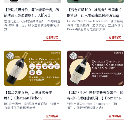
【低均核爆好价！零补糖超干爽，稀
【清仓直降400！准满分！普里奥拉
缺精品天然型香槟！】Alfred
的奇迹，让人想起南法膜拜Grange
Gratien Brut Nature
des Pères！】Viñedos Philipp
性价比超出天际的宝藏精品！15%珍藏基
Falstaff 99+Cellar Tracker 95！瑞士葡萄
酒+零补糖工艺，赋予温润质感与柔韧张
酒界“鳌头独占”之佼佼者，立足西班牙
Schwander Sobre Todo Priorat
力！
Priorat酿造高分之膜拜大酒！
2017 现货 酒庄直出
立即购买
立即购买
【超二名庄女爵，大年准满分正
【国均8.9折！勃艮第新晋铁娘子，珍
牌！】Chateau Pichon
稀老年份旗舰特级园！】Domaine
Longueville Comtesse de
Tortochot Charmes-
RG19准满分，RP四度亲评盛赞！优雅与
强劲丰满Charmes-Chambertin“钢
力量并存的珍稀老年份！
裤”，懂行老饕珍藏之选！
Lalande 2003 现货
Chambertin Grand Cru 2004 现
货
立即购买
立即购买