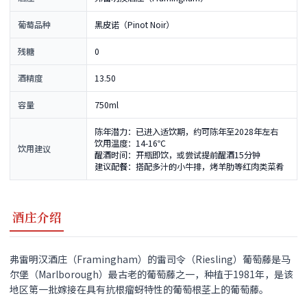
葡萄品种
黑皮诺（Pinot Noir）
残糖
0
酒精度
13.50
容量
750ml
陈年潜力：已进入适饮期，约可陈年至2028年左右
饮用温度：14-16℃
饮用建议
醒酒时间：开瓶即饮，或尝试提前醒酒15分钟
建议配餐：搭配多汁的小牛排，烤羊肋等红肉类菜肴
酒庄介绍
弗雷明汉酒庄（Framingham）的雷司令（Riesling）葡萄藤是马
尔堡（Marlborough）最古老的葡萄藤之一，种植于1981年，是该
地区第一批嫁接在具有抗根瘤蚜特性的葡萄根茎上的葡萄藤。