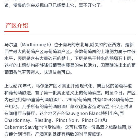
道，慢慢的你会发现自己已经爱上它，离不开它了。
产区介绍
马尔堡（Marlborough）位于南岛的东北角,威灵顿的正西方，是新
西兰最大的葡萄产区与葡萄酒产区。多数葡萄园的土壤肥力属于中低
水平，表层是含有大量砂石的黏土，下层是易于排水的鹅卵石土层，
这样的土壤结构能够降低葡萄树藤蔓的生长活力，因而酿造出来的葡
萄酒香气芬芳迷人、味道甘美可口。
上世纪70年代，马尔堡产区才真正开始现代化、商业化的葡萄种植
和葡萄酒酿造，有了第一批真正意义上的葡萄酒庄。时至今日，产区
内已经拥有65座葡萄酒酿酒厂、290家葡萄园,共有4054公顷葡萄生
产用地。几乎所有的葡萄酒酿酒厂都欢迎游客造访品尝,不少还附设
有咖啡厅与餐厅。这个地区产的Sauvignon Blanc特别出名,而
Chardonnay、Riesling、Pinot Noir、Pinot Gris和
Cabernet Sauvig也倍受推崇。您可以索取一份品酒之旅路线图,以
方便计划行程。产酒区到处都有精致的附早餐旅馆。