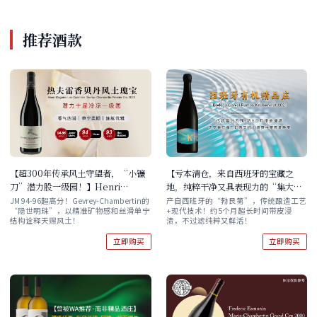
推荐酒款
【超300年传承风土守望者，“小镰
【亏本清仓，来自西班牙的宝藏之
刀”潜力股一级园！】Henri
地，纯粹干净又具表现力的“集大成
Magnien Les Cazetiers Gevrey-
者”】Bodega Daniel Ramos Kπ
JM 94-96超高分！Gevrey-Chambertin的
产自西班牙的“勃艮第”，传统酿造工艺
“隐世明珠”，以精准矿物感和丝滑单宁
+现代技术！约5个月超长时间带皮浸
Chambertin Premier Cru 2023
Iluminat 单支/双支
结构诠释天赐风土！
渍，不过滤纯粹又鲜活！
立即购买
立即购买