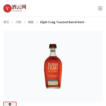
酒云网
V
VINEHOO
首页
闪购
美国
Elijah Craig Toasted Barrel Kentucky Straight Bourbon Whiskey