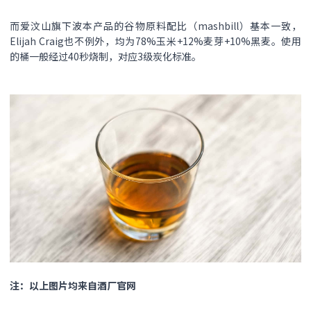
而爱汶山旗下波本产品的谷物原料配比（mashbill）基本一致，
Elijah Craig也不例外，均为78%玉米+12%麦芽+10%黑麦。使用
的桶一般经过40秒烧制，对应3级炭化标准。
注：以上图片均来自酒厂官网