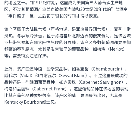
的地区之一。到19世纪中期，这里成为美国第三大葡萄酒生产地
区，不过其葡萄酒产业差点被美国内战和20世纪20年代的”禁酒令
“事件毁于一旦，之后花了很长的时间才得以恢复。
该产区属于大陆性气候（严格地说，是亚热带湿润气候），夏季非常
炎热，冬季寒冷多雪，位于肯塔基州北部边界的俄亥俄河，是该区域
亚热带气候和东部大陆性气候的分界线。该产区多数葡萄园都要防御
频繁的春季霜冻，尤其是发育较早的葡萄品种，如梅洛（Merlot）
等，需要特别注意保护。
此外，该产区还种植一些杂交品种，如香宝馨（Chambourcin）、
威代尔（Vidal）和白谢瓦尔（Seyval Blanc）。不过这里最成功的
品种还是一些酿酒葡萄品种，如赤霞珠（Cabernet Sauvignon）、
梅洛和品丽珠（Cabernet Franc），这些葡萄品种在该地区的表现
比其它葡萄品种要好很多。该产区的威士忌酒最为出名，尤其是
Kentucky Bourbon威士忌。