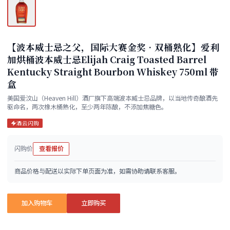
【波本威士忌之父，国际大赛金奖•双桶熟化】爱利
加烘桶波本威士忌Elijah Craig Toasted Barrel
Kentucky Straight Bourbon Whiskey 750ml 带
盒
美国爱汶山（Heaven Hill）酒厂旗下高端波本威士忌品牌，以当地传奇酿酒先
驱命名，两次橡木桶熟化，至少两年陈酿，不添加焦糖色。
酒云闪购
闪购价
查看报价
商品价格与配送以实际下单页面为准，如需协助请联系客服。
加入购物车
立即购买