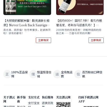
【火锅局的解腻神器！酸爽清新长相
【低均400+！国均7.9折！香贝丹翘
思】Never Look Back Sauvignon
楚名家，老年份马兹香贝丹！】
Blanc 2023 双支/六支原箱
Frederic Esmonin Mazis-
高水准、高颜值！秋冬聚餐多，赶紧囤货
2000年份的完美答卷！领略特级园的阳
啦！该有的都有！
刚之美——力量与芬芳的共舞！
Chambertin Grand Cru 2000 现
货
立即购买
立即购买
100%正品保
恒温恒湿仓
全场免运
百万粉丝口碑信
正
储
运
信
障
储
费
赖
关于酒云
新手指
支付方式
售后服务
关注酒云网
扫码下载酒云网
网
南
APP
支付宝支
退换货政