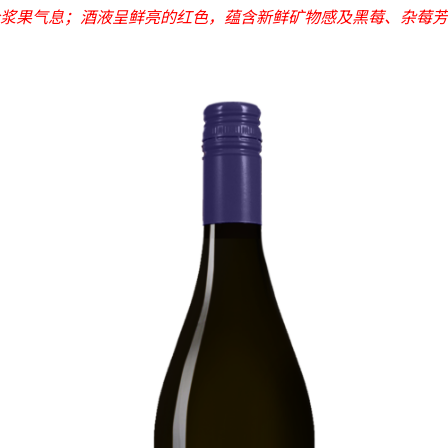
浆果气息；酒液呈鲜亮的红色，蕴含新鲜矿物感及黑莓、杂莓芳