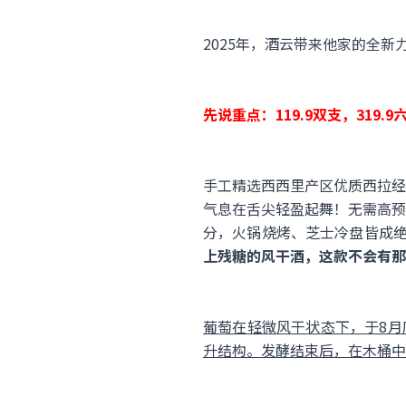
2025年，酒云带来他家的全新
先说重点：119.9双支，319.
手工精选西西里产区优质西拉经
气息在舌尖轻盈起舞！无需高预
分，火锅烧烤、芝士冷盘皆成
上残糖的风干酒，这款不会有那
葡萄在轻微风干状态下，于8月底
升结构。发酵结束后，在木桶中