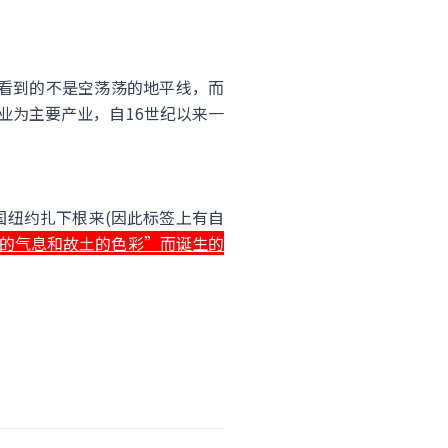
眼中看到的不是空荡荡的地平线，而
农业为主要产业，自16世纪以来一
纽约扎下根来(因此标签上有自
里家乡的气息和故土的色彩”而诞生的