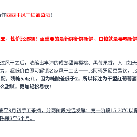
力作
西西里风干红葡萄酒
！
9六支，性价比爆棚！
更重要的是新鲜新鲜新鲜，口粮就是要喝新
过风干之后，浓缩出丰沛的成熟甜美樱桃、黑莓果香，入口如天
算，超低价位即可解锁名家风干工艺——比阿玛罗尼更易饮，比
绝配。
残糖5.4g/L，因为糖酸差低于2，所以标注为干型红葡萄酒
么甜腻，更加轻松易饮！
至9月初手工采摘，分两阶段控温发酵：第一阶段15-20°C以保留
陈酿3至6个月。