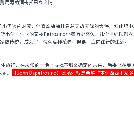
则用葡萄酒寄托思乡之情
o还是个西西里小男孩的时候，他喜欢静静地看着无边无际的大海，但他
出生，生长的家乡Petrosino小镇历史悠久，几个世纪以都
家族传统，成为了一位葡萄种植者，但他一直向往新的生活。
生旅行，在未知的土地上寻找不那么确定的未来，后来他在美国
家乡。
【John Dapetrosino】此系列就是希望“重现西西