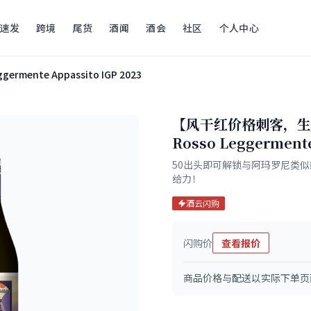
速发
跨境
尾货
酒闻
酒会
社区
个人中心
ggermente Appassito IGP 2023
【风干红价格刺客，生榨西
Rosso Leggerment
50出头即可解锁与阿玛罗尼类
给力！
酒云闪购
闪购价
查看报价
商品价格与配送以实际下单页