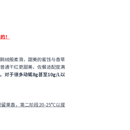
鲜的！
鹅绒般柔滑，甜美的蜜饯与香草
普通干红更甜美，佐餐适配度满
。对于很多动辄8g甚至10g/L以
果香，第二阶段20-25°C以提