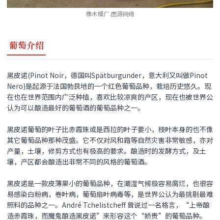
橡木桶厂.图源网络
葡萄介绍
黑皮诺(Pinot Noir，德国叫Spätburgunder，意大利又叫做Pinot
Nero)是起源于法国勃艮地的一个红色葡萄品种，栽培历史悠久。现
在也在世界范围内广泛种植，喜欢比较凉爽的产区，现在也被世界公
认为可以酿造最好的葡萄酒的葡萄品种之一。
黑皮诺
葡萄的叶子比赤霞珠或是西拉的叶子要小，枝叶本身的也不像
其它葡萄品种那种茂盛。它不仅对风和霜等自然灾害非常敏感，亦对
产量，土壤，修剪方式也有极高的要求。酿造时的发酵方式，及土
壤，产区都会酿造出非常不同的风格的葡萄酒。
黑皮诺
是一款皮薄果小的葡萄品种，在潮湿气候极容易腐烂，也很容
易感染白粉病，卷叶病，葡萄扇叶病毒等，是世界公认为最挑剔最难
照料的品种之一。André Tchelistcheff 曾说过一名格言，“上帝酿
造赤霞珠，而魔鬼酿造
黑皮诺
”来形容这个“娇贵”的葡萄品种。