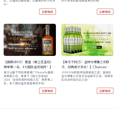
庄，正值适饮期高峰，在最美的年华欣赏
好价享受权威指南准满分好酒！
Derriere Vieille 2015 单支/双支/
支/六支 现货速发
ta！
六支装
立即购买
立即购买
【直降180元！曾登《威士忌圣经》
【单支不到25！金钟与博雅之花联
榜单第二名，4大国际金奖加持！】派
手，经典波尔多白！】Chateau
菲黑麦威士忌 Pikesville Straight
Laurence “Petite Laurence”
爱汶山旗下传统黑麦酒厂Pikesville重磅
JS 90-91&阿歇特指南星级之选！金钟庄
黑麦威士忌，曾拿下《威士忌圣经》
主与博雅之花技术总监联手打造，探索名
Rye Whiskey 750ml
Bordeaux AOC 2017 六支原箱
2016“全球年度醉佳威士忌”榜单第二
庄风采的性价比之选！
名，多个国际金奖更是拿到手软！
立即购买
立即购买