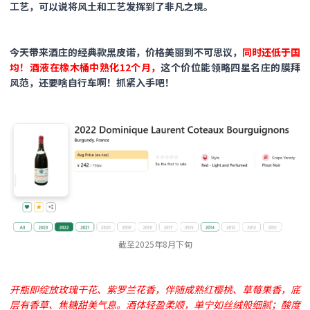
工艺，可以说将风土和工艺发挥到了非凡之境。
今天带来酒庄的经典款黑皮诺，价格美丽到不可思议，
同时还低于国
均！酒液在橡木桶中熟化12个月，
这个价位能领略四星名庄的膜拜
风范，还要啥自行车啊！抓紧入手吧！
截至2025年8月下旬
开瓶即绽放玫瑰干花、紫罗兰花香，伴随成熟红樱桃、草莓果香，底
层有香草、焦糖甜美气息。酒体轻盈柔顺，单宁如丝绒般细腻；酸度