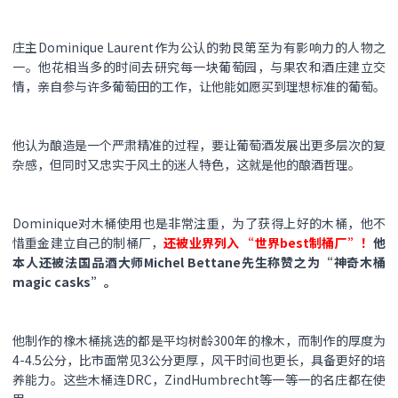
庄主Dominique Laurent作为公认的勃艮第至为有影响力的人物之
一。他花相当多的时间去研究每一块葡萄园，与果农和酒庄建立交
情，亲自参与许多葡萄田的工作，让他能如愿买到理想标准的葡萄。
他认为酿造是一个严肃精准的过程，要让葡萄酒发展出更多层次的复
杂感，但同时又忠实于风土的迷人特色，这就是他的酿酒哲理。
Dominique对木桶使用也是非常注重，为了获得上好的木桶，他不
惜重金建立自己的制桶厂，
还被业界列入 “世界best制桶厂”！
他
本人还被法国品酒大师Michel Bettane先生称赞之为“神奇木桶
magic casks”。
他制作的橡木桶挑选的都是平均树龄300年的橡木，而制作的厚度为
4-4.5公分，比市面常见3公分更厚，风干时间也更长，具备更好的培
养能力。这些木桶连DRC，ZindHumbrecht等一等一的名庄都在使