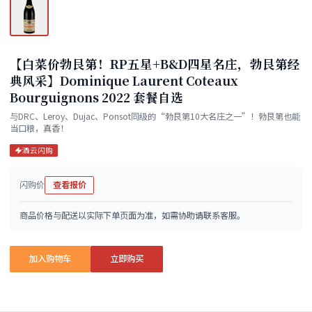
【白菜价勃艮第！RP五星+B&D四星名庄，勃艮第经
典风采】Dominique Laurent Coteaux
Bourguignons 2022 套餐自选
与DRC、Leroy、Dujac、Ponsot同级的“勃艮第10大名庄之一”！勃艮第也能
当口粮，真香！
酒云闪购
闪购价
查看报价
商品价格与配送以实际下单页面为准，如需协助请联系客服。
加入购物车
立即购买