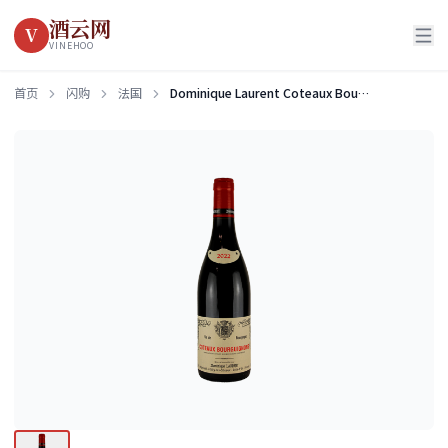
酒云网
V
VINEHOO
首页
闪购
法国
Dominique Laurent Coteaux Bourguignons 2022