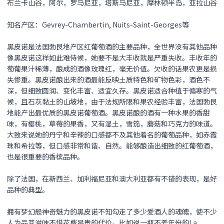
布兰卡山谷，阿尔，罗马尼亚，塔斯马尼亚，摩林顿半岛，亚拉山谷
知名产区：Gevrey-Chambertin, Nuits-Saint-Georges等
黑皮诺是法国勃艮地产区红葡萄酒的主要品种，全世界没有其他品种
像黑皮诺这样如此难侍候，她要不是大丰收就是严重失收。丰收年的
萄葡果汁稀薄，酿成的酒像玫瑰红，毫无价值。欠收的话果农更是损
失惨重。黑皮诺酿出来的酒最能反映土质特色和矿物色彩，酒色不
深，但细致圆润、变化丰富、适宜久存。黑皮诺适合种植于偏寒的气
候，且石灰黏土的山坡地，由于法规所限和果农经验丰富，法国勃艮
地能产出最优质的黑皮诺葡萄酒。黑皮诺酿的酒有一种水果的香甜
味，有樱桃，草莓的果香，又有湿土，雪笳，蘑菇和巧克力的味道。
大致来说她的丹宁和辛辣的口感都不及其他着名的葡萄品种，如赤霞
珠和希拉等，但口感非常和谐、自然。能够酿造出细致的红葡萄酒，
也是很重要的香槟品种。
除了法国，在新西兰、加利福尼亚和澳大利亚都有不错的表现，是好
品种的典型。
拥有梦幻般神奇魅力的
黑皮诺
不知勾走了多少爱酒人的魂魄，使不少
人为品其滋味不惜花费昂贵的代价。比如说一瓶不差年份的La