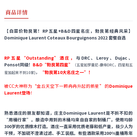
商品详情
【白菜价勃艮第！RP五星+B&D四星名庄，勃艮第经典风采】
Dominique Laurent Coteaux Bourguignons 2022 套餐自选
RP五星“Outstanding”酒庄，
与DRC、Leroy、Dujac、
Ponsot同级！
B&D“勃艮第四星”
（五星如罗曼尼-康帝DRC，四星和五
，
“勃艮第10大名庄之一”！
星加起来不到10家)
被CC大神称为“金丘天空下一颗冉冉升起的新星” 的
Dominique
Laurent登场
！
熟悉酒庄的朋友都知道，庄主Dominique Laurent是不折不扣的
“用桶行家”。酿造中用到的木桶均来自自家的制桶厂，使用均龄
300岁的优质橡木打造。酒庄一直采用优质老藤和低产量，极少人为
干预，不加硫不澄清过滤、手工装瓶。有些酒款采用200%重桶陈年