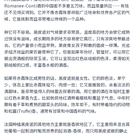
Romanee-Conti酒到中国差不多要五万块，而且限量供应——有钱
还不见得买得到。它并不像赤霞珠那样能广泛地亲和世界各产区的气
候，它是挑剔而且非常难以侍候的一个品种。
种它可不容易。
黑皮诺
对气候要求非常高，温度高的地方会使它成熟
过快没有滋味，成长期雨多的地方容易使它腐烂，只有凉爽地带最适
合。它的产量很小而且早熟，果皮像女孩子鲜嫩的面皮一样薄。光追
求经济效益的果农最恨种它了，但是如果年份好，管理好，可以用它
做出贡酒般的琼浆玉液，它可以呈现出红色丝绒般的色泽，柔滑如天
鹅绒般的口感，丰富香水般的酒香。
如果将赤霞珠比成男性的话，
黑皮诺
就是女性。它的颜色淡，单宁
少，体态上要比赤霞珠轻巧、肉感一些；它又是雅致的，含着淡淡的
清甜味，是非常值得人的味蕾去探索的酒。用它做的酒在年轻时主要
以红色水果香为主，比如勃艮地红酒带着樱桃和覆盆子气息，中年时
期有着干草和煮熟的甜菜头的风味，陈年若干，有时带着隐约的动物
和松露(Truffe)香，通常有甘草和中国香料的气味。
法国种植黑皮诺的其他地方主要就是香槟地区了，它主要用来混合其
他葡萄一起制造时髦而昂贵的起泡酒-香槟，而只用
黑皮诺
做的静止