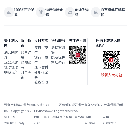
100%正品保
恒温恒湿仓
全场免运
百万粉丝口碑信
正
储
运
信
障
储
费
赖
关于酒云
新手指
支付方式
售后服务
关注酒云网
扫码下载酒云网
网
南
APP
支付宝支
退换货政
酒云网简
账户注
付
策
介
册
银行卡支
隐私保护
正品承诺
购物流
付
售后咨询
恒温恒湿
程
线下支付
联系我们
订单查
使用代金
领新人大礼包
询
券
验货签收
甄选全球精品葡萄酒的闪购平台，上百万葡萄酒爱好者一起发现美酒，分享微醺的乐
趣。 Copyright © 2014 Vinehoo. All rights reserved.
渝ICP备
地址：重庆市渝中区华盛路1号25层
邮编：
电话：
|
2021013074号
2561
400042
4000191990