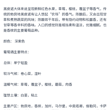
黑皮诺
大体来说呈现新鲜红色水果，草莓，樱桃，覆盆子等香气，传
统的勃艮地
黑皮诺
有让人想起“农场”的香气。陈酿后，又会出现甘
草和煮熟蔬菜的风味；陈酿若干年后，带有隐约动物和松露香，还有
甘草等香辛料的香味。入口的感觉则是相当柔和温淡，优雅细腻。也
是香槟的主要葡萄品种。
颜色： 深紫色
葡萄酒主要特点：
总体：单宁轻盈
较冷气候：卷心菜，湿叶
温暖气候：草莓，覆盆子，樱桃，蘑菇，肉香
理想土壤：白垩，粘土
主要产区：勃艮地，香槟，加州，马尔堡，中奥塔哥，俄勒冈，卡萨