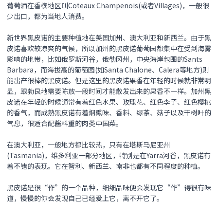
葡萄酒在香槟地区叫Coteaux Champenois(或者Villages)，一般很
少出口，都为当地人消费。
新世界
黑皮诺
的主要种植地在美国加州、澳大利亚和新西兰。由于
黑
皮诺
喜欢较凉爽的气候，所以加州的
黑皮诺
葡萄园都集中在受到海雾
影响的地带，比如俄罗斯河谷，俄勒冈州，中央海岸包围的Sants
Barbara，而海拔高的葡萄园(如Santa Chalone、Calera等地方)则
能出产很棒的
黑皮诺
。但是这里的
黑皮诺
果香在年轻的时候就非常明
显，跟勃艮地需要陈放一段时间才能散发出来的果香不一样。加州
黑
皮诺
在年轻的时候通常有着红色水果、玫瑰花、红色李子、红色樱桃
的香气，而成熟
黑皮诺
有着烟熏味、香料、绿茶、菇子以及干树叶的
气息，很适合配酱料重的肉类中国菜。
在澳大利亚，一般地方都比较热，只有在塔斯马尼亚州
(Tasmania)，维多利亚一部分地区，特别是在Yarra河谷，
黑皮诺
有
着不错的表现。它在智利、新西兰、南非也都有不同程度的种植。
黑皮诺
是很“作”的一个品种，细细品味便会发现它“作”得很有味
道，慢慢的你会发现自己已经爱上它，离不开它了。