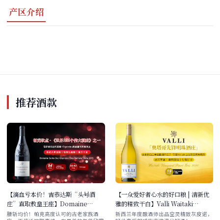
产区介绍
推荐酒款
【滴血亏本价！吉恭达斯“头号酒
【一众爱好者心水的好口粮 | 清新优
庄”直取教皇王座】Domaine
雅的精致干白】Valli Waitaki
Santa Duc Gigondas Clos
Vineyard Pinot Gris 2020 单支/双
腰斩均价！帕克高度认可的古老家族酒
新西兰年度酿酒师出品空灵精致灰皮诺，