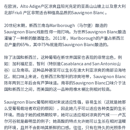
在欧洲，Alto Adige产区凉爽且阳光充足的亚高山山坡上以及意大利
北部Friuli 产区非常适合种植高品质的Sauvignon Blanc 。
20世纪末期，新西兰南岛Marlborough（马尔堡）酿造的
Sauvignon Blanc戏剧性得一炮打响。为世界Sauvignon Blanc酿造
灌输了一种新的酿酒理念。2011年，Marlborough的产量占新西兰
总产量的65%，其中75%就是用Sauvignon Blanc酿造的。
除了法国和新西兰，这种葡萄在新世界国家也表现的非常出色，例
如：加利福尼亚、智利（特别是Casablanca and San Antonio山
谷）以及南非。这种品种甚至可以生长在澳大利亚凉爽的南部沿海地
区。就口味上来说，在新西兰和智利的凉爽地带，Sauvignon Blanc
陈年两到三年后会有芦笋味道。南非的Sauvignon Blanc口味介于法
国和新西兰之间，而美国的这一品种用橡木桶比例相对较高。
Sauvignon Blanc葡萄树相对来说适应性强，容易生长（这就是她那
么受葡萄栽培者欢迎的原因），因此她几乎可以适应各种类型的生长
环境。而由于她的成熟期较早，她可以适应相对凉爽的气候——卢瓦
尔河谷就是最明显的例子；她高酸的特点允许她可以生长在相对温暖
的环境，且并不会影响其新鲜的口感。往往，只有在持久的光照条件