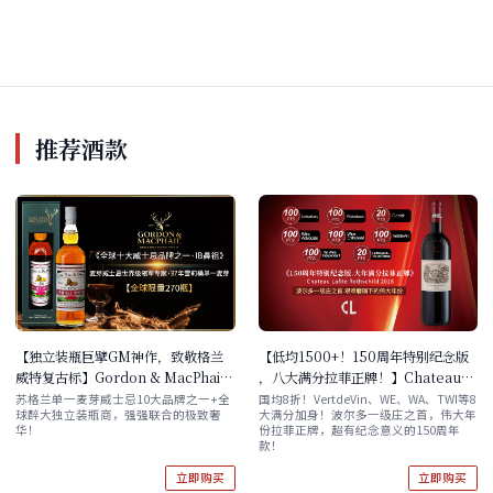
推荐酒款
【独立装瓶巨擘GM神作，致敬格兰
【低均1500+！150周年特别纪念版
威特复古标】Gordon & MacPhail
，八大满分拉菲正牌！】Chateau
'George & J.G.Smith's' Glenlivet
Lafite Rothschild 2018 单支/六支
苏格兰单一麦芽威士忌10大品牌之一+全
国均8折！VertdeVin、WE、WA、TWI等8
球醉大独立装瓶商，强强联合的极致奢
大满分加身！波尔多一级庄之首，伟大年
Vintage Single Malt 1974
原木箱
华！
份拉菲正牌，超有纪念意义的150周年
款！
立即购买
立即购买