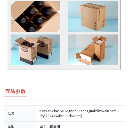
商品参数
Kessler-Zink Sauvignon Blanc Qualitätswein semi-
品名
dry 2024 (without dividers)
类型
半干白葡萄酒