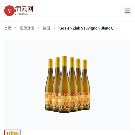
酒云网
V
VINEHOO
首页
现货速发
德国
Kessler-Zink Sauvignon Blanc Qualitätswein semi-dry 2024 (without dividers)