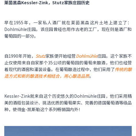
莱茵黑森Kessler-Zink
，
Stutz家族庄园历史
早在1955年，一家私人酒厂就在莱茵黑森这片土地上建立了：
Dohlmühle庄园。该庄园曾经也用作古老的工厂，现在则是酒厂和
葡萄园的一部分。
自1990年开始，
Stutz
家族便开始经营
Dohlmühle
庄园。这个家族不
止仅使用来自自家那个35公顷的葡萄园的葡萄来酿酒，他们也经营
着现代的酒窖和灌装设备。在葡萄酿造过程中，他们采用了
传统的酿
造方式和新的酿酒技术相结合，用心酿造品质
。
Kessler-Zink就来自这个历史悠久的Dohlmühle庄园，他们采用精
美的酒瓶包装设计、挑选优质的葡萄果实、完善的德国葡萄酒等级品
种，使得金-凯斯勒这个系列畅销国内外！