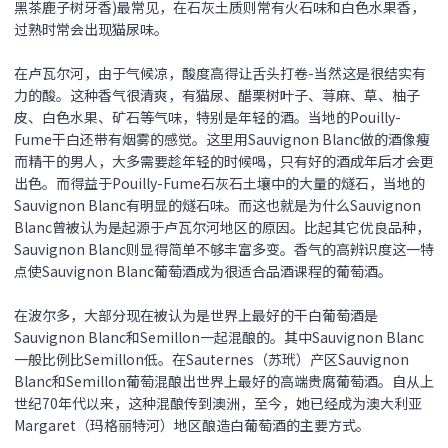
黑茶鹿子树牙香)最常见，在石灰土质则常有火石味和白色水果香，
过熟时常会出现猫尿味。
在卢瓦尔河，由于气候凉，酸度高得让舌头打卷-当然这是很结实有
力的酸。这种香气很清爽，有猫尿、醋栗树叶子、荨麻、草、柚子
皮、白色水果、矿石等气味，特别是年轻的酒。当地的Pouilly-
Fume干白还带有烟雾的感觉。这里用Sauvignon Blanc做的酒像瘦
而精干的男人，大多需要趁年轻的时候喝，只有好的酒成年后才会更
出色。而得益于Pouilly-Fume石灰石土壤中的大量的燧石，当地的
Sauvignon Blanc有明显的燧石味。而这也就是为什么Sauvignon
Blanc曾被认为是起源于卢瓦尔河地区的原因。比起其它优良品种，
Sauvignon Blanc则显得简单不够丰富多变。香气的高辨识度这一特
点使Sauvignon Blanc葡萄酒成为很适合品酒课程的葡萄酒。
在波尔多，大部分现在被认为是世界上最好的干白葡萄酒是
Sauvignon Blanc和Semillon一起混酿的。其中Sauvignon Blanc
一般比例比Semillon低。在Sauternes（苏玳）产区Sauvignon
Blanc和Semillon葡萄混酿出世界上最好的高端贵腐葡萄酒。自从上
世纪70年代以来，这种混酿传到澳洲，至今，她已经成为澳大利亚
Margaret（玛格丽特河）地区酿造白葡萄酒的主要方式。