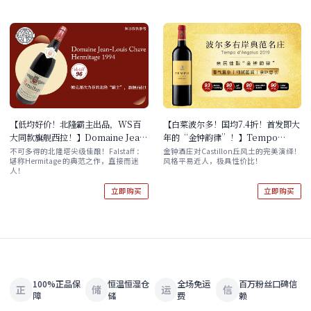
【低均好价！北隆霸主出品，WS百
【白菜波尔多！国均7.4折！首发即大
大同款旗舰西拉！】Domaine Jean-
年的“金钟韵律”！】Tempo
Louis Chave Hermitage 1994 现
d'Angelus 2019
不可多得的北隆塔尖级佳酿！Falstaff ：
金钟酒庄对Castillon丘风土的完美演绎！
堪称Hermitage 的典范之作，直接而迷
风格平易近人，极具性价比！
货
人！
立即购买
立即购买
100%正品保
恒温恒湿仓
全场免运
百万粉丝口碑信
正
储
运
信
障
储
费
赖