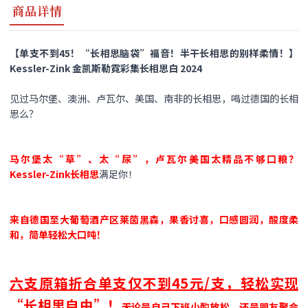
商品详情
【单支不到45！“长相思脑袋”福音！半干长相思的别样柔情！】
Kessler-Zink 金凯斯勒霓彩集长相思白 2024
见过马尔堡、澳洲、卢瓦尔、美国、南非的长相思，喝过德国的长相
思么？
马尔堡太“草”、太“尿”，卢瓦尔美国太精品不够口粮？
Kessler-Zink
长相思
满足你！
来自德国至大葡萄酒产区莱茵黑森，
果香讨喜，口感圆润，酸度柔
和，简单轻松大口吨！
六支原箱折合单支仅不到45元/支，轻松实现
“长相思自由”！
无论是自己下班小酌放松，还是朋友聚会