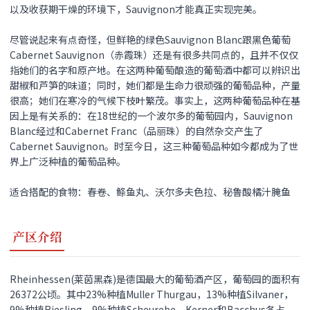
以及收获期干燥的环境下，Sauvignon才能真正实现完美。
尽管说起来有点奇怪，但鲜艳的绿色Sauvignon Blanc跟黑色葡萄
Cabernet Sauvignon（赤霞珠）还是有很多共同点的，且并不仅仅
指她们的名字和原产地。在这两种葡萄酿造的葡萄酒中都可以辨识出
甜椒和芦笋的味道；同时，她们都是生命力很顽强的葡萄品种，产量
很高；她们在寒冷的气候下枝叶繁茂。事实上，这两种葡萄品种在基
因上是有关系的：在18世纪的一个波尔多的葡萄园内，Sauvignon
Blanc经过和Cabernet Franc（品丽珠）的自然杂交产生了
Cabernet Sauvignon。时至今日，这三种葡萄品种如今都成为了世
界上广泛种植的葡萄品种。
适合搭配的食物：
春卷、鲦鱼丸、沃尔多夫色拉、秘鲁酸橘汁腌鱼
产区介绍
Rheinhessen(莱茵黑森)是德国最大的葡萄酒产区，葡萄园的面积有
26372公顷。其中23%种植Muller Thurgau，13%种植Silvaner，
9%种植Riesling，9%种植Scheurebe，Kerner和Bacchus各占