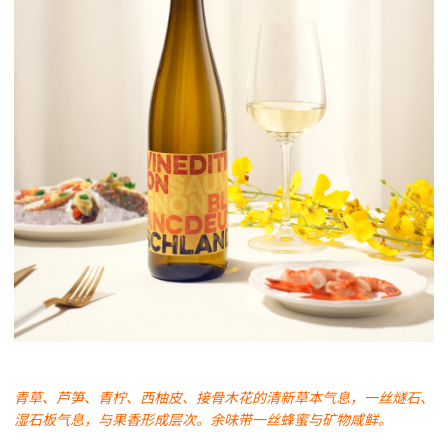
青草、芦笋、青柠、西柚皮、接骨木花的清新草本气息，一丝燧石、
湿石板气息，与果香形成层次。余味带一丝蜂蜜与矿物咸鲜。