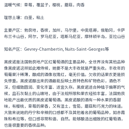
温暖气候：草莓，覆盆子，樱桃，蘑菇，肉香
理想土壤：白垩，粘土
主要产区：勃艮地，香槟，加州，马尔堡，中奥塔哥，俄勒冈，卡萨
布兰卡山谷，阿尔，罗马尼亚，塔斯马尼亚，摩林顿半岛，亚拉山谷
知名产区：Gevrey-Chambertin, Nuits-Saint-Georges等
黑皮诺是法国勃艮地产区红葡萄酒的主要品种，全世界没有其他品种
像黑皮诺这样如此难侍候，她要不是大丰收就是严重失收。丰收年的
萄葡果汁稀薄，酿成的酒像玫瑰红，毫无价值。欠收的话果农更是损
失惨重。黑皮诺酿出来的酒最能反映土质特色和矿物色彩，酒色不
深，但细致圆润、变化丰富、适宜久存。黑皮诺适合种植于偏寒的气
候，且石灰黏土的山坡地，由于法规所限和果农经验丰富，法国勃艮
地能产出最优质的黑皮诺葡萄酒。黑皮诺酿的酒有一种水果的香甜
味，有樱桃，草莓的果香，又有湿土，雪笳，蘑菇和巧克力的味道。
大致来说她的丹宁和辛辣的口感都不及其他着名的葡萄品种，如赤霞
珠和希拉等，但口感非常和谐、自然。能够酿造出细致的红葡萄酒，
也是很重要的香槟品种。