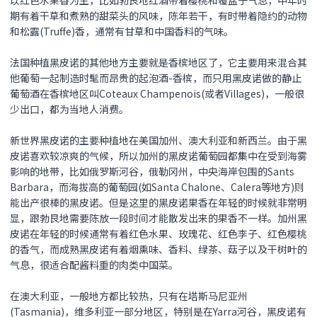
期有着干草和煮熟的甜菜头的风味，陈年若干，有时带着隐约的动物
和松露(Truffe)香，通常有甘草和中国香料的气味。
法国种植黑皮诺的其他地方主要就是香槟地区了，它主要用来混合其
他葡萄一起制造时髦而昂贵的起泡酒-香槟，而只用
黑皮诺
做的静止
葡萄酒在香槟地区叫Coteaux Champenois(或者Villages)，一般很
少出口，都为当地人消费。
新世界
黑皮诺
的主要种植地在美国加州、澳大利亚和新西兰。由于
黑
皮诺
喜欢较凉爽的气候，所以加州的
黑皮诺
葡萄园都集中在受到海雾
影响的地带，比如俄罗斯河谷，俄勒冈州，中央海岸包围的Sants
Barbara，而海拔高的葡萄园(如Santa Chalone、Calera等地方)则
能出产很棒的
黑皮诺
。但是这里的
黑皮诺
果香在年轻的时候就非常明
显，跟勃艮地需要陈放一段时间才能散发出来的果香不一样。加州
黑
皮诺
在年轻的时候通常有着红色水果、玫瑰花、红色李子、红色樱桃
的香气，而成熟
黑皮诺
有着烟熏味、香料、绿茶、菇子以及干树叶的
气息，很适合配酱料重的肉类中国菜。
在澳大利亚，一般地方都比较热，只有在塔斯马尼亚州
(Tasmania)，维多利亚一部分地区，特别是在Yarra河谷，
黑皮诺
有