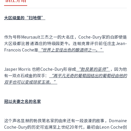
大区级里的“扫地僧”
作为号称Meursault三杰之一的大名庄，Coche-Dury家的白即使是
大区级都比普通酒庄的特级园更牛。连帕克曾评价前任庄主Jean-
Francois Coche是
“世界上至佳出色的酿酒师之一。”
Jasper Morris 也把Coche-Dury形容成
“勃艮第的巫师”
，因为他
有一双点石成金的双手：
“再平凡无奇的葡萄园结出的葡萄经由他的
双手也可以变成琼浆玉液。”
冠以夫妻之名的名家
这个声名显赫的勃艮第名家的由来还有一段浪漫的故事，Domaine
Coche-Dury的历史可追溯至上世纪20年代，最初由Leon Coche创