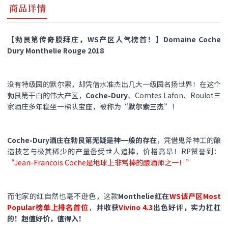
商品详情
【勃艮第传奇膜拜庄，WS产区人气榜首！】Domaine Coche
Dury Monthelie Rouge 2018
没有特级园的默尔索，却凭借水准杰出几大一级园名扬世界！在这个
勃艮第干白的伟大产区，
Coche-Dury
、Comtes Lafon、Roulot三
家酒庄多年稳坐一梯队宝座，被称为
“默尔索三杰”
！
Coche-Dury酒庄在勃艮第无疑是神一般的存在
，凭借鬼斧神工的酿
造技艺与极其稀少的产量备受世人追捧，价格高昂！RP赞誉到：
“Jean-Francois Coche是地球上非常棒的酿酒师之一！”
而他家的红自然也毫不逊色，这款
Monthelie红在
WS该产区Most
Popular榜单上排名首位
，
并收获
Vivino 4.3
出色好评，实力杠杠
的！超值好价，值得入！