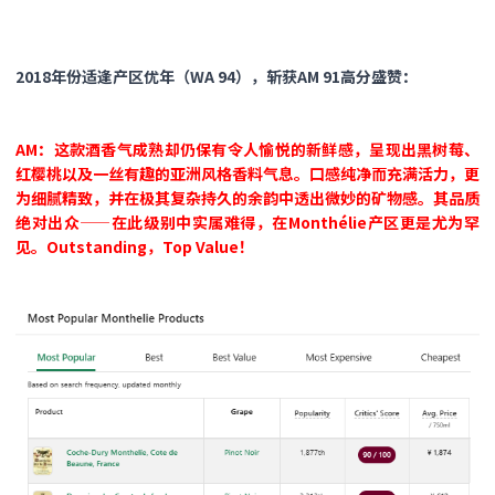
2018年份适逢产区优年（WA 94），斩获AM 91高分盛赞：
AM：这款酒香气成熟却仍保有令人愉悦的新鲜感，呈现出黑树莓、
红樱桃以及一丝有趣的亚洲风格香料气息。口感纯净而充满活力，更
为细腻精致，并在极其复杂持久的余韵中透出微妙的矿物感。其品质
绝对出众——在此级别中实属难得，在Monthélie产区更是尤为罕
见。Outstanding，Top Value！