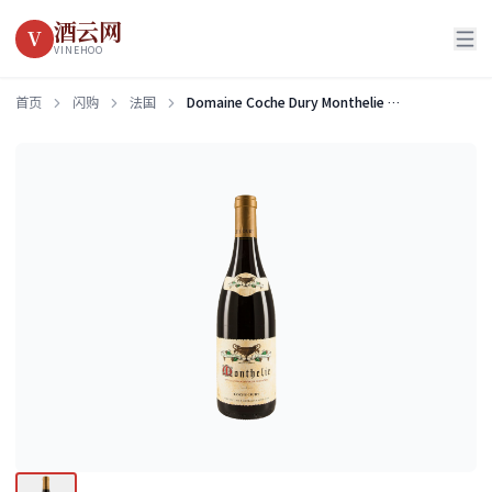
酒云网
V
VINEHOO
首页
闪购
法国
Domaine Coche Dury Monthelie Rouge 2018