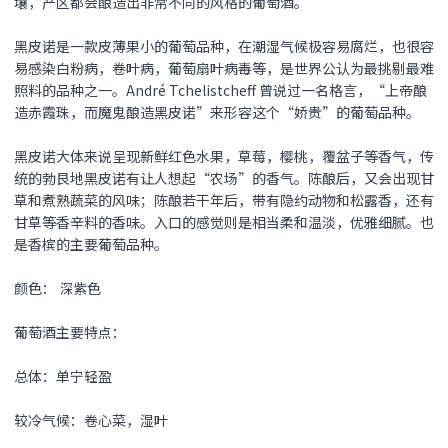
壤，产区都会酿造出非常不同的风格的葡萄酒。
黑皮诺
是一款皮薄果小的葡萄品种，在潮湿气候极容易腐烂，也很容
易感染白粉病，卷叶病，葡萄扇叶病毒等，是世界公认为最挑剔最难
照料的品种之一。André Tchelistcheff 曾说过一名格言，“上帝酿
造赤霞珠，而魔鬼酿造
黑皮诺
”来形容这个“娇贵”的葡萄品种。
黑皮诺
大体来说呈现新鲜红色水果，草莓，樱桃，覆盆子等香气，传
统的勃艮地
黑皮诺
有让人想起“农场”的香气。陈酿后，又会出现甘
草和煮熟蔬菜的风味；陈酿若干年后，带有隐约动物和松露香，还有
甘草等香辛料的香味。入口的感觉则是相当柔和温淡，优雅细腻。也
是香槟的主要葡萄品种。
颜色： 深紫色
葡萄酒主要特点：
总体：单宁轻盈
较冷气候：卷心菜，湿叶