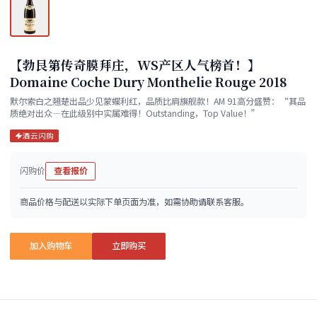
【勃艮第传奇膜拜庄，WS产区人气榜首！】
Domaine Coche Dury Monthelie Rouge 2018
默尔索白之翘楚出品少见蒙蝶利红，品质比肩旗舰款！AM 91高分盛赞：“其品
质绝对出众—在此级别中实属难得！Outstanding，Top Value！”
酒云闪购
闪购价
查看报价
商品价格与配送以实际下单页面为准，如需协助请联系客服。
加入购物车
立即购买