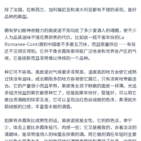
除了法国，在新西兰、加利福尼亚和澳大利亚都有不错的表现，是好
品种的典型。
拥有梦幻般神奇魅力的
黑皮诺
不知勾走了多少爱酒人的魂魄，使不少
人为品其滋味不惜花费昂贵的代价。比如说一瓶不差年份的La
Romanee-Conti酒到中国差不多要五万块，而且限量供应——有钱
还不见得买得到。它并不像赤霞珠那样能广泛地亲和世界各产区的气
候，它是挑剔而且非常难以侍候的一个品种。
种它可不容易。
黑皮诺
对气候要求非常高，温度高的地方会使它成熟
过快没有滋味，成长期雨多的地方容易使它腐烂，只有凉爽地带最适
合。它的产量很小而且早熟，果皮像女孩子鲜嫩的面皮一样薄。光追
求经济效益的果农最恨种它了，但是如果年份好，管理好，可以用它
做出贡酒般的琼浆玉液，它可以呈现出红色丝绒般的色泽，柔滑如天
鹅绒般的口感，丰富香水般的酒香。
如果将赤霞珠比成男性的话，
黑皮诺
就是女性。它的颜色淡，单宁
少，体态上要比赤霞珠轻巧、肉感一些；它又是雅致的，含着淡淡的
清甜味，是非常值得人的味蕾去探索的酒。用它做的酒在年轻时主要
以红色水果香为主，比如勃艮地红酒带着樱桃和覆盆子气息，中年时