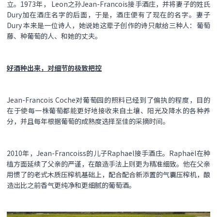
立。1973年， Leon之孙Jean-Francois接手酒庄，并将妻子的姓氏
Dury加在酒庄名字的后面，于是，酒庄便有了现在的名字。妻子
Dury 本来是一位诗人，她说她这辈子创作的诗只献给三种人：葡萄
藤、种葡萄的人、和她的丈夫。
好酒种出来，对细节的极致把控
Jean-Francois Coche对葡萄园的照料已经到了偏执的程度，目的
在于使每一株葡萄都能更好地接收来自土壤、阳光及降水的各种养
分，并且每年根据葡萄的成熟度选择至佳的采摘时间。
2010年，Jean-Francoiss的儿子Raphael接手酒庄。Raphaël在种
植方面延续了父亲的严谨，在酿造手法上则更为精准细致。他在父亲
用惯了的老式木质压榨机基础上，配合配合新添置的气囊压榨机，酿
造出比之前香气更纯净和更细腻的葡萄酒。