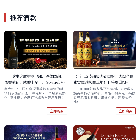
推荐酒款
【一款集大成的莫尼耶：酒体圆润、
【百元双支超级大碗口粮！火爆全球
果香浓郁、咸香十足！】Gounel +
索雷拉系统白兰地！】特瑞世纪
Lassalle Wine-Rider Les Noues
Bodegas Terry Centenario
年产约1500瓶！备受香槟饮家期待的新
Fundador芬得多旗下常青树，为致敬家
锐名家出品，近60年老藤+36个月酒泥熟
族百年传承而命名，两瓶不到百元！纯饮
Premier Cru Brut Nature
Solera Brandy de Jerez 1000ml
化+零补糖，充满矿物咸香与醇厚质感！
＆鸡尾酒＆料理，用途广泛，超赞性价
双支/六支装
比！
立即购买
立即购买