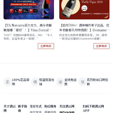
【TA Navarra百大实力，高分老藤
【低均700+！酒神嫡传弟子出品，优
歌海娜“星空”！】Vina Zorzal
年老藤香贝丹特级园！】Domaine
Golerga 2023 现货速发
Fourrier Chambertin Grand Cru
TA 97！世图&WA推荐名庄，WA：“令人
历史悠久的勃艮第膜拜名家，JM：堪称
惊叹，比往年更上一层楼！”
一款无比优雅的Chambertin佳酿！
Vieille Vigne 2018 现货
立即购买
立即购买
100%正品保
恒温恒湿仓
全场免运
百万粉丝口碑信
正
储
运
信
障
储
费
赖
关于酒云
新手指
支付方式
售后服务
关注酒云网
扫码下载酒云网
网
南
APP
支付宝支
退换货政