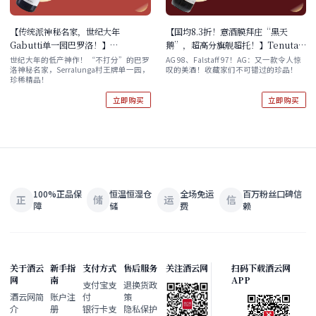
【传统派神秘名家，世纪大年
【国均8.3折！意酒膜拜庄“黑天
Gabutti单一园巴罗洛！】
鹅”，超高分旗舰超托！】Tenuta
Cappellano Barolo Otin Fiorin
di Trinoro Toscana IGT 2012 现
世纪大年的低产神作！“不打分”的巴罗
AG 98、Falstaff 97！AG：又一款令人惊
洛神秘名家，Serralunga村王牌单一园，
叹的美酒！收藏家们不可错过的珍品！
Pie Rupestris Barolo DOCG
货
珍稀精品！
2006 持平国均 现货
立即购买
立即购买
100%正品保
恒温恒湿仓
全场免运
百万粉丝口碑信
正
储
运
信
障
储
费
赖
关于酒云
新手指
支付方式
售后服务
关注酒云网
扫码下载酒云网
网
南
APP
支付宝支
退换货政
酒云网简
账户注
付
策
介
册
银行卡支
隐私保护