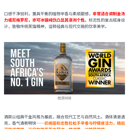
口感干净锐利，兼具平衡的植物辛香与柔顺甜感，
非常适合调制金汤
力或尼格罗尼，亦可冰镇纯饮凸显其凛冽个性。
标志性的复古瓶身设
计，致敬传统蒸馏精神，诠释经典与现代交融的饮享美学。
图源网络
酒款以经典干金风格为基底，融合现代工艺与自然风土。酒体清澈透
亮，香气清新明快——
初闻是标志性杜松子辛香与柠檬皮活力，随后