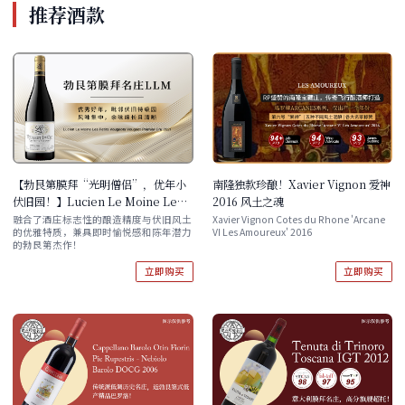
推荐酒款
【勃艮第膜拜“光明僧侣”，优年小
南隆独款珍酿！Xavier Vignon 爱神
伏旧园！】Lucien Le Moine Les
2016 风土之魂
Petits Vougeots Vougeot
融合了酒庄标志性的酿造精度与伏旧风土
Xavier Vignon Cotes du Rhone 'Arcane
的优雅特质，兼具即时愉悦感和陈年潜力
VI Les Amoureux' 2016
Premier Cru 2021
的勃艮第杰作！
立即购买
立即购买