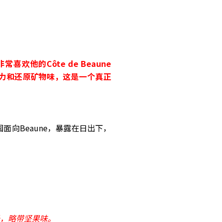
常喜欢他的Côte de Beaune
纵深张力和还原矿物味，这是一个真正
的葡萄园面向Beaune，暴露在日出下，
，略带坚果味。