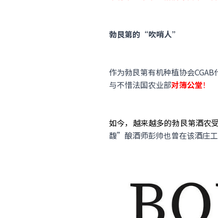
勃艮第的“吹哨人”
作为勃艮第有机种植协会CGAB
与不惜法国农业部
对簿公堂
！
如今，越来越多的勃艮第酒农受到E
馥”酿酒师彭帅也曾在该酒庄工