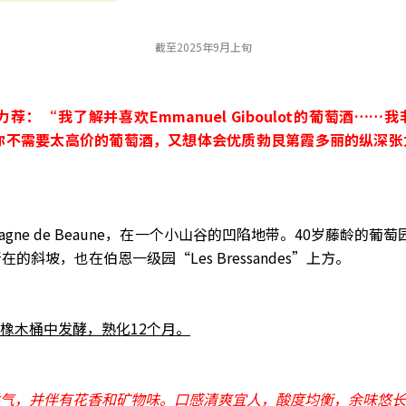
截至2025年9月上旬
on也力荐：“我了解并喜欢Emmanuel Giboulot的葡萄酒……我非
ches，如果你不需要太高价的葡萄酒，又想体会优质勃艮第霞多丽的
s位于Montagne de Beaune，在一个小山谷的凹陷地带。40岁藤龄
所在的斜坡，也在伯恩一级园“Les Bressandes”上方。
橡木桶中发酵，熟化12个月。
气，并伴有花香和矿物味。口感清爽宜人，酸度均衡，余味悠长