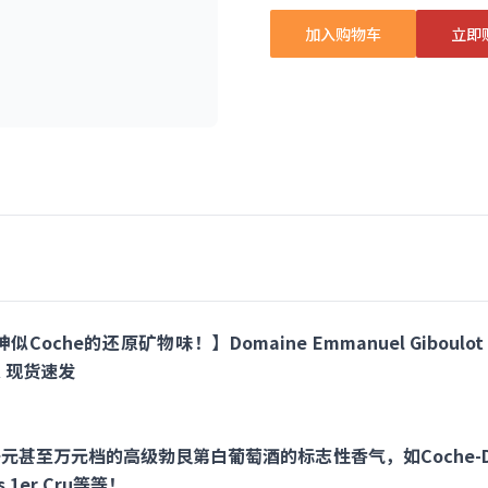
加入购物车
立即
的还原矿物味！】Domaine Emmanuel Giboulot Cote d
六支 现货速发
甚至万元档的高级勃艮第白葡萄酒的标志性香气，如Coche-D
es 1er Cru等等！