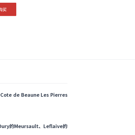
购买
e Beaune Les Pierres
ury的
Meursault、Leflaive的