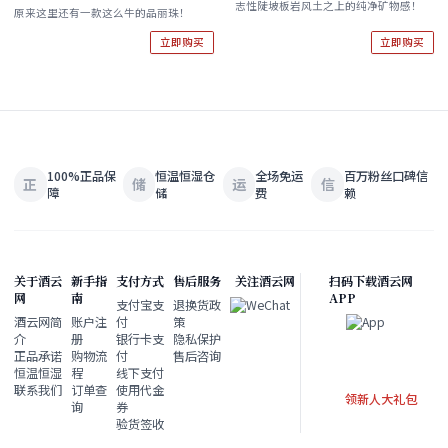
志性陡坡板岩风土之上的纯净矿物感！
Riesling Auslese 2023 酒云直采
“令人震撼的品丽珠”！】
原来这里还有一款这么牛的品丽珠！
Domaine Cosse Maisonneuve
立即购买
立即购买
Siderolithe 2018
100%正品保
恒温恒湿仓
全场免运
百万粉丝口碑信
正
储
运
信
障
储
费
赖
关于酒云
新手指
支付方式
售后服务
关注酒云网
扫码下载酒云网
网
南
APP
支付宝支
退换货政
酒云网简
账户注
付
策
介
册
银行卡支
隐私保护
正品承诺
购物流
付
售后咨询
恒温恒湿
程
线下支付
联系我们
订单查
使用代金
领新人大礼包
询
券
验货签收