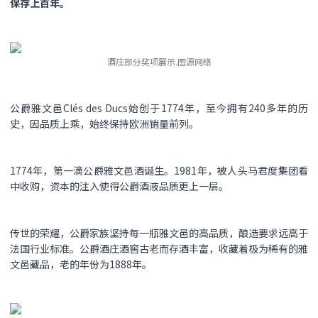
保存上百年。
酒庄部分奖项展示.图源网络
公爵雅文邑Clés des Ducs始创于1774年，至今拥有240多年的历
史，因品质上乘，始终保持欧洲销量前列。
1774年，第一滴公爵雅文邑酒诞生。1981年，被人头马君度集团看
中收购，资本的注入使得公爵酒液品质更上一层。
传世的荣耀，公爵家族坚持每一瓶雅文邑的高品质，酿造要求远高于
法国行业标准。公爵酒庄酒窖古老而存酒丰富，收藏着极为稀有的雅
文邑藏品，老的年份为1888年。