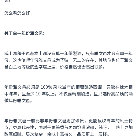
怎么看怎么好！
关于单一年份雅文邑：
威士忌和干邑基本上都没有单一年份烈酒，只有雅文邑才会有单一年
份，这也使得年份雅文邑成为了独一无二的存在，其地位也位于雅文
邑白兰地等级的金字塔上层，价格自然也会高出很多。
年份雅文邑必须是 100% 采收当年的葡萄酿造蒸馏，只能在橡木桶
中陈年，且至少 10 年以上。不仅要精细酿造，且只选择高品质的酒
做年份雅文邑。
年份雅文邑一般比非年份雅文邑更加珍贵，更能反映当年的风土特
点，更具代表性，同时干果等香气更加饱满浓郁，纯正，口感上更加
醇厚细腻，层次复杂，余味丰富持久，品质更上一层楼。