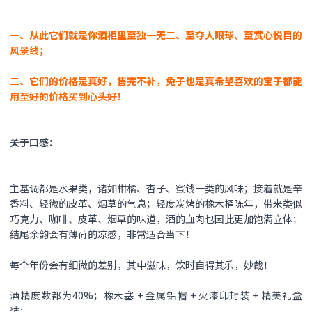
一、从此它们就是你酒柜里至独一无二、至夺人眼球、至赏心悦目的
风景线；
二、它们的价格是真好，售完不补，兔子也是真希望喜欢的宝子都能
用至好的价格买到心头好！
关于口感：
主基调都是水果类，诸如柑橘、杏子、蜜饯一类的风味；接着就是辛
香料、轻微的皮革、烟草的气息；轻度炭烤的橡木桶陈年，带来类似
巧克力、咖啡、皮革、烟草的味道，酒的血肉也因此更加饱满立体；
结尾余韵会有薄荷的凉感，非常适合当下！
每个年份会有细微的差别，其中滋味，饮时自得其乐，妙哉！
酒精度数都为40%；橡木塞 + 金属铝帽 + 火漆印封装 + 精美礼盒
装；