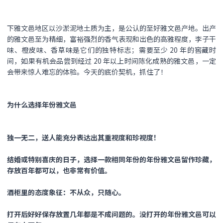
下雅文邑地区以沙淤泥地土质为主，是公认的至好雅文邑产地。出产
的雅文邑至为精细，富裕强烈的香气表现和出色的高雅程度，李子干
味、橙皮味、香草味是它们的独特标志；需要至少 20 年的窖藏时
间，如果有机会品尝到经过 20 年以上时间陈化成熟的雅文邑，一定
会带来惊人难忘的体验。今天的底价契机，抓住了！
为什么选择年份雅文邑
独一无二，送人能充分表达出其重视度和珍视度！
结婚或特别喜庆的日子，选择一款相同年份的年份雅文邑留作珍藏，
存放百年都可以，也非常有价值。
酒柜里的态度象征：不从众，只随心。
打开后好好保存放置几年都是不成问题的。没打开的年份雅文邑可以