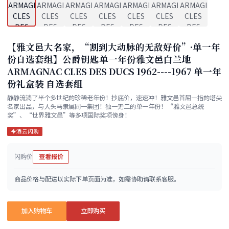
【雅文邑大名家，“割到大动脉的无敌好价”·单一年
份自选套组】公爵钥匙单一年份雅文邑白兰地
ARMAGNAC CLES DES DUCS 1962----1967 单一年
份礼盒装 自选套组
静静流淌了半个多世纪的珍稀老年份！抄底价，速速冲！雅文邑首屈一指的塔尖
名家出品，与人头马隶属同一集团！独一无二的单一年份！“雅文邑总统
奖”、“世界雅文邑”等多项国际奖项傍身！
酒云闪购
闪购价
查看报价
商品价格与配送以实际下单页面为准，如需协助请联系客服。
加入购物车
立即购买