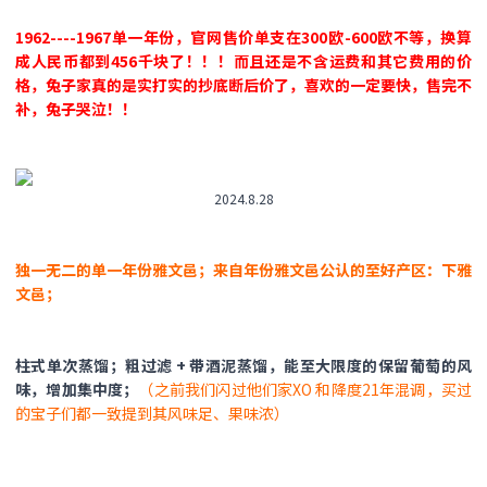
1962----1967单一年份，官网售价单支在300欧-600欧不等，换算
成人民币都到456千块了！！！而且还是不含运费和其它费用的价
格，兔子家真的是实打实的抄底断后价了，喜欢的一定要快，售完不
补，兔子哭泣！！
2024.8.28
独一无二的单一年份雅文邑；来自年份雅文邑公认的至好产区：下雅
文邑；
柱式单次蒸馏；粗过滤 + 带酒泥蒸馏，能至大限度的保留葡萄的风
味，增加集中度；
（之前我们闪过他们家XO 和降度21年混调，买过
的宝子们都一致提到其风味足、果味浓）