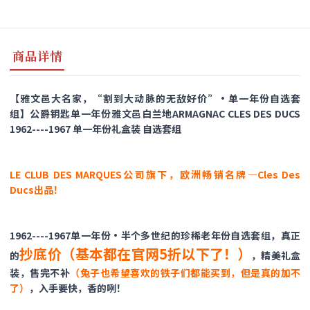
商品详情
【雅文邑大名家，“割到大动脉的无敌好价”·单一年份自选套
组】公爵钥匙单一年份雅文邑白兰地ARMAGNAC CLES DES DUCS
1962----1967 单一年份礼盒装 自选套组
LE CLUB DES MARQUES公司旗下，欧洲畅销名牌—Cles Des
Ducs出品！
1962----1967单一年份·半个多世纪的珍稀老年份自选套组，真正
抄底价（基本都在官网5折以下了！）
的
，精美礼盒
装，售完不补
（兔子也希望喜欢的铁子们都能买到，但是
真的加不
了
）
，入手要快，香的咧！