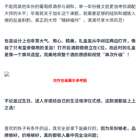
不能用其他年份的葡萄原酒参与调和，单一年份雅文邑更加考验调配
大师的水平；毕竟就关于加水这个课题，就需要足够的经验和细致入
微的反复斟酌，真正的大师“精耕细作”，滴滴尽享大师风范！
包装设计上也非常大气、用心、精美，礼盒是从中间往两边打开，像
极了只有皇帝御用的圣旨！打开后酒款稳稳立在C位，而此时的礼盒
更像一个屏风造型，完美地将整个酒的质感和视觉“再次升级”！
仅作包装展示参考图
不论是过生日、送人亦或给自己的生活增添仪式感，这款酒都是上上
之选！
喜欢的铁子有条件的话，其实全部拿下是最好的，
因为年份够老，品
牌够好，价格够好，真的都收入囊中完全没问题；