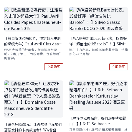
【教皇新堡必喝传奇，注定载入史册
【WA盛赞新派Barolo代表，JS曾好
的超级大年】Paul Avril Clos des
评“超值性价比Barolo”！】Silvio
Papes Chateauneuf-du-Pape
Grasso Barolo DOCG 2020 酒云
WS百大榜首的继承者，兼具深度与灵
酒庄主力产品，均龄40年老藤酿造，法桶
动，印证了酒庄“传统为骨，优雅为魂”
熟化24个月起！
2019
直采
的哲学。
立即购买
立即购买
【摩泽尔老牌名庄，好价逐串精选甜
白！】J. & H. Selbach
【清仓狂降80元！让波尔多卢瓦尔们
Bernkasteler Kurfurstlay
瑟瑟发抖的卡奥叛逆者！WA曾盛赞
来自摩泽尔核心地带的知名葡萄园组，标