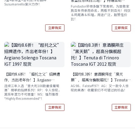
索雷拉系统白兰地！】特瑞世纪
Susumaniello复兴力作！
萄酒 2020 单支/六支
Bodegas Terry Centenario
Fundador芬得多旗下常青树，为致敬家
族百年传承而命名，两瓶不到百元！纯饮
Solera Brandy de Jerez 1000ml
＆鸡尾酒＆料理，用途广泛，超赞性价
双支/六支装
比！
立即购买
立即购买
【国均8.6折！“超托之父”招牌遗
【国均8.3折！意酒膜拜庄“黑天
作，杰出老年份！】Argiano
鹅”，超高分旗舰超托！】Tenuta
Solengo Toscana IGT 1997 现货
di Trinoro Toscana IGT 2012 现
连续三年入选“意大利100款最佳葡萄
AG 98、Falstaff 97！AG：又一款令人惊
酒”榜单的招牌系列！RP：令人惊叹，
叹的美酒！收藏家们不可错过的珍品！
货
其陈年潜力不可限量！WS：强烈推荐
*Highly Recommended*！
立即购买
立即购买