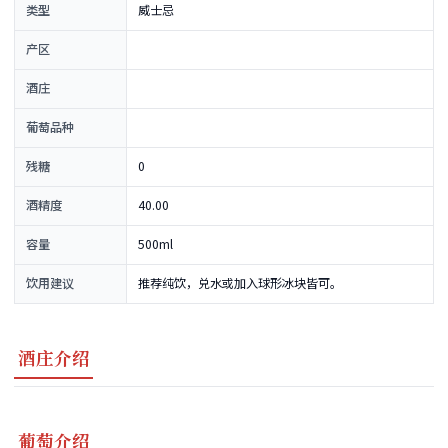
类型
威士忌
产区
酒庄
葡萄品种
残糖
0
酒精度
40.00
容量
500ml
饮用建议
推荐纯饮，兑水或加入球形冰块皆可。
酒庄介绍
葡萄介绍