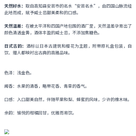
天然好水：
取自高知县安芸市的名水“安芸名水”，由四国山脉流经
此地而成，赋予威士忌甜美柔和的口感。
天然温差：
在被太平洋和四国产地包围的酒厂里，天然温差孕育出了
颜色清透金黄，酒体丰盈的威士忌，不添加焦糖色。
日式古韵：
酒标以日本古建筑和樱花为主题，附带原礼盒包装，自
饮、赠人都映衬出古典的高雅品味。
色泽：浅金色。
闻香：水果的清香，略带花香、青草的香气。
口感：入口甜美自然，伴随苹果和梨、蜂蜜的风味，少许的橡木味。
余韵：愉悦的柑橘回甘，优雅而易饮。