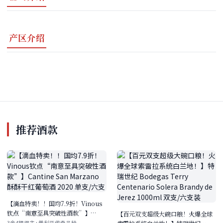
产区介绍
推荐酒款
【滴血特卖！！国均7.9折！Vinous
钦点“南意至具突破性酒款”】
【百元双支超级大碗口粮！火爆全球
Cantine San Marzano 酥酥干红葡
3金4银得主+普利亚传奇品种