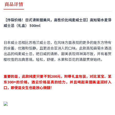
商品详情
【炸裂价格！日式清新甜美风，高性价比纯麦威士忌】高知菊水麦芽
威士忌（礼盒） 500ml
日本威士忌相比苏格兰威士忌，在风味方面表现的更多的是东方特有
的含蓄、优雅和恬静，且更适合亚洲人的口味。此款高知县菊水酒造
出品的纯麦威士忌，把日威的清新、甜美表现得淋漓尽致，并有着赏
樱吹雪的古典意境。轻松，舒缓，水果和百花的清甜贯穿始终。
重要的是，此款纯麦只要不到200元，附带礼盒包装，对比某宝、某
东300+的价格，酒云价格是真的给力，并且喝起来甜美温润好入
口，即使是女生也能放心微醺！