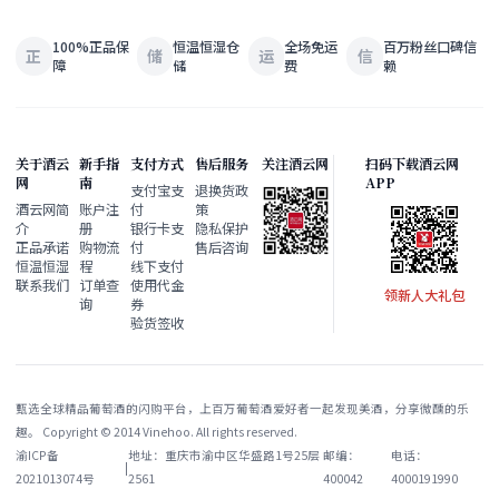
100%正品保
恒温恒湿仓
全场免运
百万粉丝口碑信
正
储
运
信
障
储
费
赖
关于酒云
新手指
支付方式
售后服务
关注酒云网
扫码下载酒云网
网
南
APP
支付宝支
退换货政
酒云网简
账户注
付
策
介
册
银行卡支
隐私保护
正品承诺
购物流
付
售后咨询
恒温恒湿
程
线下支付
联系我们
订单查
使用代金
领新人大礼包
询
券
验货签收
甄选全球精品葡萄酒的闪购平台，上百万葡萄酒爱好者一起发现美酒，分享微醺的乐
趣。 Copyright © 2014 Vinehoo. All rights reserved.
渝ICP备
地址：重庆市渝中区华盛路1号25层
邮编：
电话：
|
2021013074号
2561
400042
4000191990