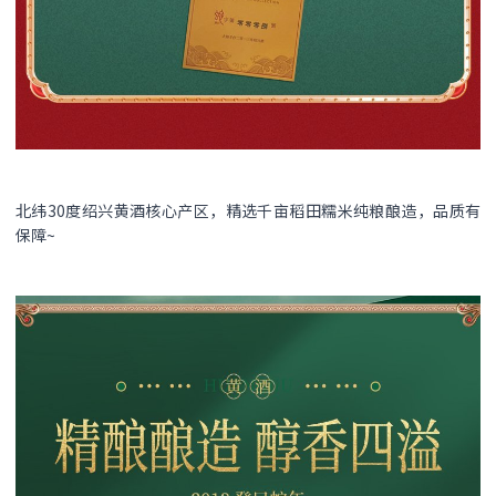
北纬30度绍兴黄酒核心产区，精选千亩稻田糯米纯粮酿造，品质有
保障~