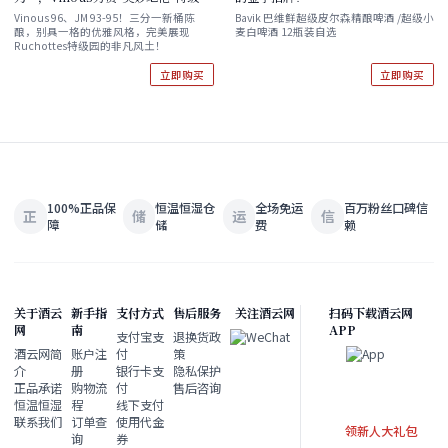
园！】Henri Magnien
Vinous 96、JM 93-95！三分一新桶陈
Bavik 巴维鲜超级皮尔森精酿啤酒 /超级小
酿，别具一格的优雅风格，完美展现
麦白啤酒 12瓶装自选
Ruchottes-Chambertin Grand
Ruchottes特级园的非凡风土！
Cru 2023
立即购买
立即购买
100%正品保
恒温恒湿仓
全场免运
百万粉丝口碑信
正
储
运
信
障
储
费
赖
关于酒云
新手指
支付方式
售后服务
关注酒云网
扫码下载酒云网
网
南
APP
支付宝支
退换货政
酒云网简
账户注
付
策
介
册
银行卡支
隐私保护
正品承诺
购物流
付
售后咨询
恒温恒湿
程
线下支付
联系我们
订单查
使用代金
领新人大礼包
询
券