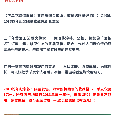
【下单立减惊喜价！黄酒旗帜会稽山，收藏级限量好酒！】会稽山
2013蛇年纪念限量收藏黄酒 礼盒装
五千年黄酒工艺薪火传承——黄酒将淳朴、坚韧、智慧的“酒把
式”汇集一起，以原生态的优质原粮，配合一代代人口授心传的原
始质朴酿酒技术，酿造出了稀有珍贵的琼浆玉液。
作为一款愉悦度好喝爆炸的黄酒——入口柔顺、酒体醇厚、后味悠
长；可以根据季节及个人喜爱，冰镇、常温或者温热饮用均可。
2013蛇年纪念款！限量发售，附带独特编号的收藏证书！单支仅需
170+，所有酒液均取自2013年单一年份，未做调和！无论日常饮
用、家宴聚会、过节走亲访友……送长辈也是倍有面儿！！