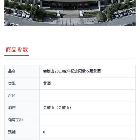
商品参数
品名
会稽山2013蛇年纪念限量收藏黄酒
类型
黄酒
产区
酒庄
会稽山（会稽山）
葡萄品种
残糖
0