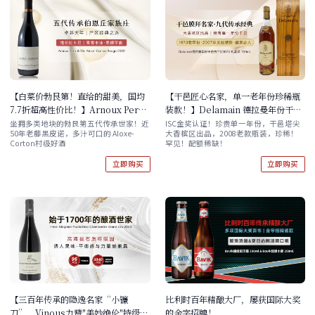
【白菜价勃艮第！直给的甜美，国均
【干邑匠心名家，单一老年份珍稀瓶
7.7折超高性价比！】Arnoux Pere
装款！】Delamain 德拉曼年份干邑
& Fils Aloxe-Corton Rouge 2020
白兰地 1973 礼盒装 700mL 2008年
坐拥多类地块的勃艮第五代传承世家！近
ISC金奖认证！珍贵单一年份，干邑塔尖
50年老藤黑皮诺，多汁可口的 Aloxe-
大香槟区出品，2008老款瓶装，珍稀！
装瓶老版本
Corton村级好酒
罕见！配额稀缺！
立即购买
立即购买
【三百年传承的隐逸名家“小镰
比利时百年精酿大厂，屡获国际大奖
刀”，Vinous力赞"美妙绝伦"特级
的金字招牌！