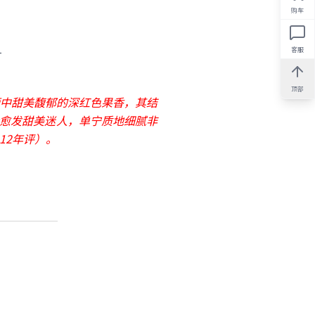
购车
。
客服
顶部
萄酒中甜美馥郁的深红色果香，其结
液会愈发甜美迷人，单宁质地细腻非
，2012年评）。