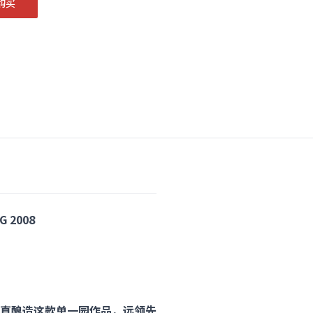
购买
 2008
开始就一直酿造这款单一园作品，远领先