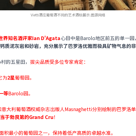
Vietti酒庄葡萄酒不同的艺术酒标展示.图源网络
世界知名酒评家Ian D'Agata
心目中是Barolo地区前五的单一
钙质泥灰岩和砂岩，充分展示了巴罗洛优雅而极具矿物气息的非
etto村的五星田，
拔尖品质受多位专家肯定：
定它为
2星
葡萄园。
一等
Barolo园。
tti和意大利葡萄酒权威杂志出版人Masnaghetti分别绘制的巴
当于勃艮第的Grand Cru
！
地区面积最小的葡萄园之一，保持着低产高质的卓越水准。