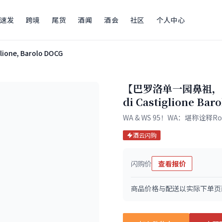
速发
跨境
尾货
酒闻
酒会
社区
个人中心
glione, Barolo DOCG
【巴罗洛单一园鼻祖，适饮
di Castiglione Ba
WA & WS 95！WA：堪称诠
酒云闪购
闪购价
查看报价
商品价格与配送以实际下单页