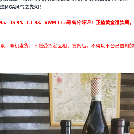
造MGA风气之先河！
S 95、JS 94、CT 93、VWM 17.5等高分好评！正值黄金
象，随机发货，不接受指定品相；发货后，不得以平台已告知的