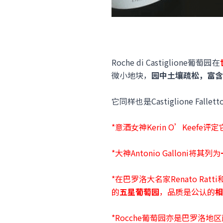
Roche di Castiglione葡萄园在
微小地块，
园中土壤疏松，富含
它同样也是Castiglione Fall
*意酒女神Kerin O’Keefe评
*大神Antonio Galloni将其列为
*在巴罗洛大名家Renato Ra
的
五星葡萄园
，品质是公认的
相
*Rocche葡萄园亦是巴罗洛