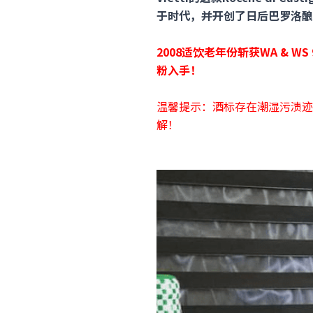
于时代，并开创了日后巴罗洛酿
2008适饮老年份斩获WA & W
粉入手！
温馨提示：酒标存在潮湿污渍迹
解！