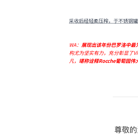
采收后经轻柔压榨，于不锈钢罐
WA：
展现出该年份巴罗洛中最
构尤为坚实有力，充分彰显了Vi
凡，
堪称诠释Rocche葡萄园