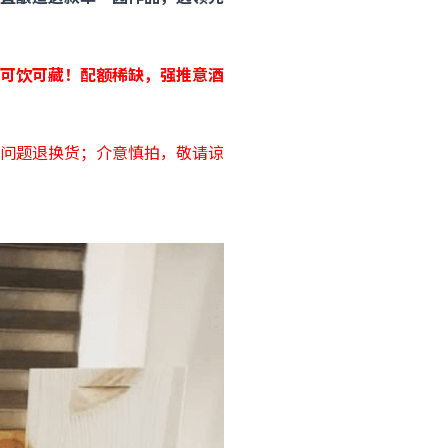
适饮期，可饮可藏！配额稀缺，强推
意酒
问题退换货；介意慎拍，敬请谅