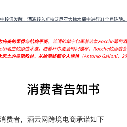
中控温发酵。酒液转入斯拉沃尼亚大橡木桶中进行31个月陈酿
为完美的果香与结构平衡。
丝滑的单宁包裹着这款Rocche葡
etti酒庄的酿造水准。随着杯中醒酒时间推移，Rocche的酒
伟大风土的典范教材。从始至终都令人惊艳
（Antonio Galloni