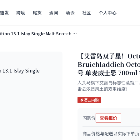
速发
跨境
尾货
酒闻
酒会
社区
个人中心
Bruichladdich Octomore Edition 13.1 Islay Single Malt Scotch Whisky
【艾雷岛双子星！Oct
Bruichladdich 
号 单麦威士忌 700ml
人头马旗下艾雷岛标志性蒸馏厂， 
雷岛浓烈风土的双重维度！
酒云闪购
闪购价
查看报价
商品价格与配送以实际下单页