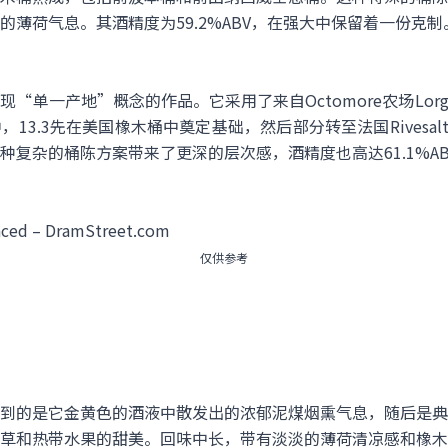
薄荷气息。其酒精度为59.2%ABV，在强大中保留着一份克制
真正体现“单一产地”概念的作品。它采用了来自Octomore农场Lorg
.3先在美国橡木桶中奠定基础，然后部分转至法国Rivesaltes和西班
复杂的桶陈方案带来了更深的层次感，酒精度也高达61.1%AB
仅供参考
，首先感受到的是它金黄色的酒液中散发出的浓郁泥煤烟熏气息，随后
草和热带水果的甜美。回味中长，带有淡淡的薄荷清凉感和橡木