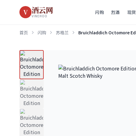
酒云网
V
闪购
烈酒
现货
VINEHOO
首页
闪购
苏格兰