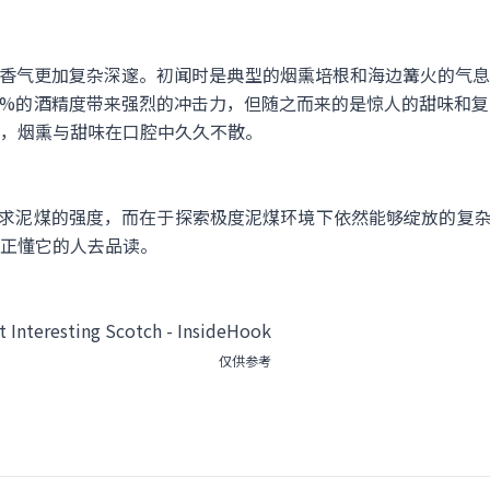
调，香气更加复杂深邃。初闻时是典型的烟熏培根和海边篝火的气
.1%的酒精度带来强烈的冲击力，但随之而来的是惊人的甜味和
，烟熏与甜味在口腔中久久不散。
纯追求泥煤的强度，而在于探索极度泥煤环境下依然能够绽放的复杂风
正懂它的人去品读。
仅供参考