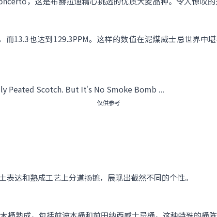
oncerto，这是布赫拉迪精心挑选的优质大麦品种。令人惊叹
PM，而13.3也达到129.3PPM。这样的数值在泥煤威士忌世界中
仅供参考
3在风土表达和熟成工艺上分道扬镳，展现出截然不同的个性。
使用美国橡木桶熟成，包括前波本桶和前田纳西威士忌桶。这种特殊的