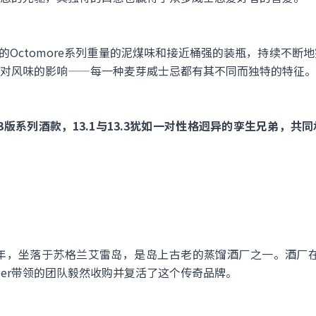
拉迪的Octomore系列重量的泥煤味和接近桶强的装瓶，持续不
对风味的影响——每一种麦芽威士忌都有其不同而独特的特征。
版系列酒款，13.1与13.3犹如一对性格迥异的孪生兄弟，共
1年，坐落于苏格兰艾雷岛，是岛上古老的蒸馏酒厂之一。酒厂在9
ynier带领的团队毅然收购并复活了这个传奇品牌。