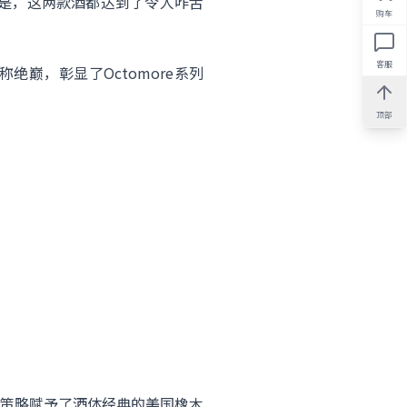
的是，这两款酒都达到了令人咋舌
购车
客服
堪称绝巅，彰显了Octomore系列
顶部
桶陈策略赋予了酒体经典的美国橡木