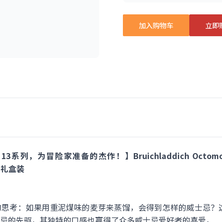
加入购物车
立即
 13系列，为冒险家准备的杰作！】Bruichladdich Oct
l 礼盒装
思考：如果用重泥煤味的麦芽来蒸馏，会得到怎样的威士忌？这
忌的先驱，其独特的口感也赢得了众多威士忌爱好者的喜爱。