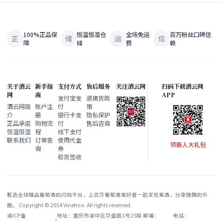
100%正品保
恒温恒湿仓
全场免运
百万粉丝口碑信
正
储
运
信
障
储
费
赖
关于酒云
新手指
支付方式
售后服务
关注酒云网
扫码下载酒云网
网
南
APP
支付宝支
退换货政
酒云网简
账户注
付
策
介
册
银行卡支
隐私保护
正品承诺
购物流
付
售后咨询
恒温恒湿
程
线下支付
联系我们
订单查
使用代金
领新人大礼包
询
券
验货签收
甄选全球精品葡萄酒的闪购平台，上百万葡萄酒爱好者一起发现美酒，分享微醺的乐
趣。 Copyright © 2014 Vinehoo. All rights reserved.
渝ICP备
地址：重庆市渝中区华盛路1号25层
邮编：
电话：
|