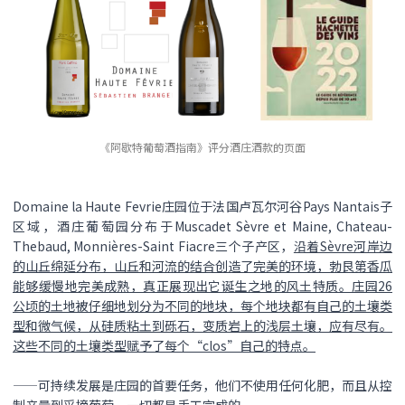
《阿歇特葡萄酒指南》评分酒庄酒款的页面
Domaine la Haute Fevrie庄园位于法国卢瓦尔河谷Pays Nantais子
区域，酒庄葡萄园分布于Muscadet Sèvre et Maine, Chateau-
Thebaud, Monnières-Saint Fiacre三个子产区，
沿着Sèvre河岸边
的山丘绵延分布，山丘和河流的结合创造了完美的环境，勃艮第香瓜
能够缓慢地完美成熟，真正展现出它诞生之地的风土特质。庄园26
公顷的土地被仔细地划分为不同的地块，每个地块都有自己的土壤类
型和微气候，从硅质粘土到砾石，变质岩上的浅层土壤，应有尽有。
这些不同的土壤类型赋予了每个“clos”自己的特点。
——可持续发展是庄园的首要任务，他们不使用任何化肥，而且从控
制产量到采摘葡萄，一切都是手工完成的。