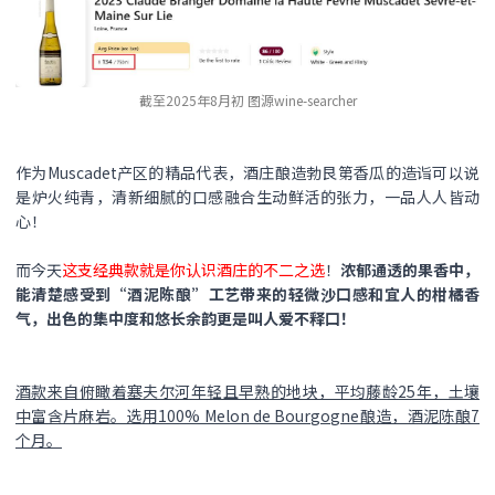
截至2025年8月初 图源wine-searcher
作为Muscadet产区的精品代表，酒庄酿造勃艮第香瓜的造诣可以说
是炉火纯青，清新细腻的口感融合生动鲜活的张力，一品人人皆动
心！
而今天
这支经典款就是你认识酒庄的不二之选
！
浓郁通透的果香中，
能清楚感受到“酒泥陈酿”工艺带来的轻微沙口感和宜人的柑橘香
气，出色的集中度和悠长余韵更是叫人爱不释口！
酒款来自俯瞰着塞夫尔河年轻且早熟的地块，平均藤龄25年，土壤
中富含片麻岩。选用100% Melon de Bourgogne酿造，酒泥陈酿7
个月。