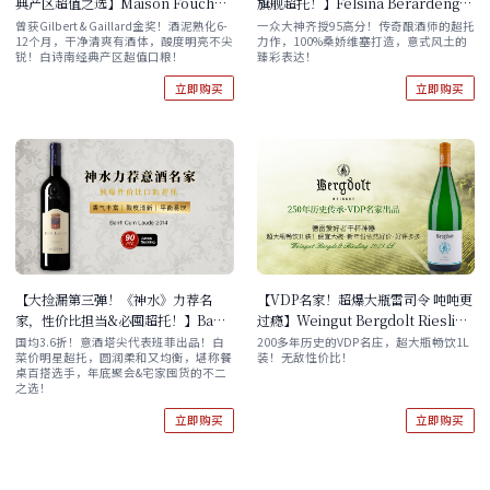
典产区超值之选】Maison Foucher
旗舰超托！】Felsina Berardenga
Au Bois des Dames Vouvray
Fontalloro Toscana IGT 2018
曾获Gilbert & Gaillard金奖！酒泥熟化6-
一众大神齐授95高分！传奇酿酒师的超托
12个月，干净清爽有酒体，酸度明亮不尖
力作，100%桑娇维塞打造，意式风土的
2021 酒云直采 单支/原箱六支 自选
锐！白诗南经典产区超值口粮！
臻彩表达！
立即购买
立即购买
【大捡漏第三弹！《神水》力荐名
【VDP名家！超爆大瓶雷司令 吨吨更
家，性价比担当&必囤超托！】Banfi
过瘾】Weingut Bergdolt Riesling
Cum Laude 2014 单支/双支/六支
2023 1000ml 单支/六支装 现货速
国均3.6折！意酒塔尖代表班菲出品！白
200多年历史的VDP名庄，超大瓶畅饮1L
菜价明星超托，圆润柔和又均衡，堪称餐
装！无敌性价比！
发！
桌百搭选手，年底聚会&宅家囤货的不二
之选！
立即购买
立即购买