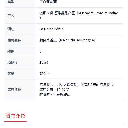
类型
干白葡萄酒
密斯卡黛-塞维曼尼产区（Muscadet Sevre-et-Maine
产区
）
酒庄
La Haute Févrie
葡萄品种
勃艮第香瓜（Melon de Bourgogne）
残糖
0
酒精度
12.50
容量
750ml
陈年潜力：已进入适饮期，还有5-8年的陈年潜力
饮用建议
饮用温度：10-12℃
醒酒时间：开瓶即饮
酒庄介绍