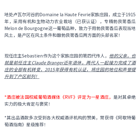
地处卢瓦尔河谷的Domaine la Haute Fevrie家族庄园，成立于1915
年，采用有机和生物动力农业栽培（已获认证），专精勃艮第香瓜
Melon de Bourgogne这一葡萄品种，致力于用勃艮第香瓜表现当地
风土，是产区在风土条件和酿勃艮第香瓜两方面的头部名家！
现任庄主Sebastien作为这个家族庄园的第四代传人，
他的父亲，也
就是前任庄主Claude Branger近年退休，两代人一起接力完成了酒
庄的全部有机转变，2015年获得有机认证，将庄园的地位和声誉提
升到了产区前列！
*酒庄被法国权威葡萄酒媒体《RVF》评定为一星酒庄，
是对其卓绝
实力的极大肯定与褒奖！
*其出品酒款多次受到各大权威酒评机构的赞美，常获得《阿歇特葡
萄酒指南》星级推荐！