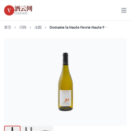
酒云网
V
VINEHOO
首页
闪购
法国
Domaine la Haute Fevrie Haute Fevrie