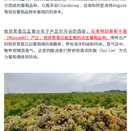
交而成的葡萄品种，与霞多丽Chardonay、佳美和阿里高特Aligote
等知名葡萄品种有着相同的亲本。
勃艮第香瓜主要分布于卢瓦尔河谷的西部，
在南特的慕斯卡德
（Muscadet）产区，勃艮第香瓜是主要的法定葡萄品种。
南特出产
的勃艮第香瓜白葡萄酒风格脆爽，带有海洋的咸鲜风味，香气适中，
略带柑橘类香气。这里的酿造者们常使用酒泥陈酿（Sur Lie）方式
为葡萄酒增添风味。