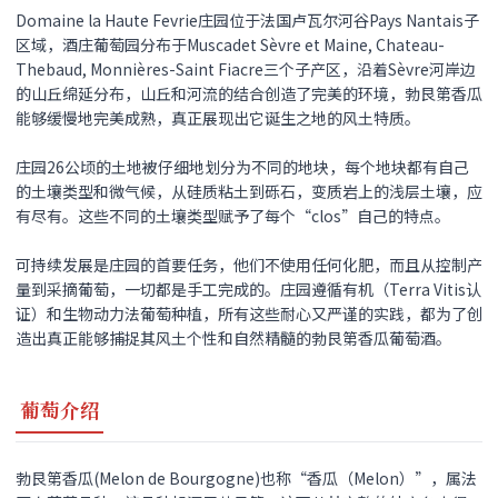
Domaine la Haute Fevrie庄园位于法国卢瓦尔河谷Pays Nantais子
区域，酒庄葡萄园分布于Muscadet Sèvre et Maine, Chateau-
Thebaud, Monnières-Saint Fiacre三个子产区，沿着Sèvre河岸边
的山丘绵延分布，山丘和河流的结合创造了完美的环境，勃艮第香瓜
能够缓慢地完美成熟，真正展现出它诞生之地的风土特质。
庄园26公顷的土地被仔细地划分为不同的地块，每个地块都有自己
的土壤类型和微气候，从硅质粘土到砾石，变质岩上的浅层土壤，应
有尽有。这些不同的土壤类型赋予了每个“clos”自己的特点。
可持续发展是庄园的首要任务，他们不使用任何化肥，而且从控制产
量到采摘葡萄，一切都是手工完成的。庄园遵循有机（Terra Vitis认
证）和生物动力法葡萄种植，所有这些耐心又严谨的实践，都为了创
造出真正能够捕捉其风土个性和自然精髓的勃艮第香瓜葡萄酒。
葡萄介绍
勃艮第香瓜(Melon de Bourgogne)也称“香瓜（Melon）”，属法