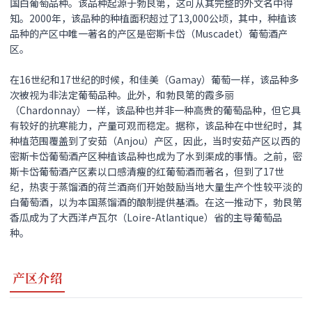
国白葡萄品种。该品种起源于勃艮第，这可从其完整的外文名中得
知。2000年，该品种的种植面积超过了13,000公顷，其中，种植该
品种的产区中唯一著名的产区是密斯卡岱（Muscadet）葡萄酒产
区。
在16世纪和17世纪的时候，和佳美（Gamay）葡萄一样，该品种多
次被视为非法定葡萄品种。此外，和勃艮第的霞多丽
（Chardonnay）一样，该品种也并非一种高贵的葡萄品种，但它具
有较好的抗寒能力，产量可观而稳定。据称，该品种在中世纪时，其
种植范围覆盖到了安茹（Anjou）产区，因此，当时安茹产区以西的
密斯卡岱葡萄酒产区种植该品种也成为了水到渠成的事情。之前，密
斯卡岱葡萄酒产区素以口感清瘦的红葡萄酒而著名，但到了17世
纪，热衷于蒸馏酒的荷兰酒商们开始鼓励当地大量生产个性较平淡的
白葡萄酒，以为本国蒸馏酒的酿制提供基酒。在这一推动下，勃艮第
香瓜成为了大西洋卢瓦尔（Loire-Atlantique）省的主导葡萄品
种。
产区介绍