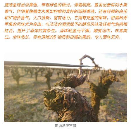
酒液呈现出淡黄色，带有绿色的微光，清澈明亮。散发出新鲜的水果
香气，伴随着柑橘类水果如柠檬和青柠的细腻香味，还有轻微的白花
和矿物质香气。入口清新，富有活力。它拥有充盈的果味，柑橘和青
苹果的风味尤为突出，与淡淡的酒泥赋予的酵母风味及轻微气泡感相
结合，提升了酒体的复杂性。酒体轻盈而平衡，酸度适中，非常爽
口。余味悠长，带有清晰的矿物质和柑橘的尾韵，令人回味无穷。
图源酒庄官网