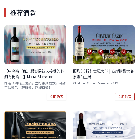
推荐酒款
【中高端干红，最容易被人接受的必
国均8.8折！世纪大年 | 右岸精品大名
须有梅洛！】Mate Mantus
家嘉仙正牌
Merlot 2022单支/双支/六支装
托斯卡纳名庄出品，主打柔顺易饮，可甜
Chateau Gazin Pomerol 2019
可盐美乐，超甜美、超爆口碑！
立即购买
立即购买