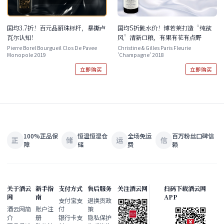
国均3.7折！百元品丽珠标杆，暴撕卢
国均5折跳水价！博若莱打造“纯欲
瓦尔认知！
风”清新口粮，有果有花有点野
Pierre Borel Bourgueil Clos De Pavee
Christine & Gilles Paris Fleurie
Monopole 2019
'Champagne' 2018
立即购买
立即购买
100%正品保
恒温恒湿仓
全场免运
百万粉丝口碑信
正
储
运
信
障
储
费
赖
关于酒云
新手指
支付方式
售后服务
关注酒云网
扫码下载酒云网
网
南
APP
支付宝支
退换货政
酒云网简
账户注
付
策
介
册
银行卡支
隐私保护