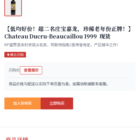
【低均好价！超二名庄宝嘉龙，珍稀老年份正牌！】
Chateau Ducru-Beaucaillou 1999 现货
RP盛赞圣朱利安塔尖名家，阿歇特指南2星荣誉肯定，产区精华之作！
酒云闪购
闪购价
查看报价
商品价格与配送以实际下单页面为准，如需协助请联系客服。
加入购物车
立即购买
商品详情