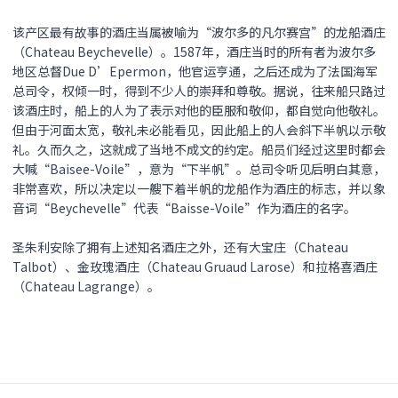
该产区最有故事的酒庄当属被喻为“波尔多的凡尔赛宫”的龙船酒庄
（Chateau Beychevelle）。1587年，酒庄当时的所有者为波尔多
地区总督Due D’Epermon，他官运亨通，之后还成为了法国海军
总司令，权倾一时，得到不少人的崇拜和尊敬。据说，往来船只路过
该酒庄时，船上的人为了表示对他的臣服和敬仰，都自觉向他敬礼。
但由于河面太宽，敬礼未必能看见，因此船上的人会斜下半帆以示敬
礼。久而久之，这就成了当地不成文的约定。船员们经过这里时都会
大喊“Baisee-Voile”，意为“下半帆”。总司令听见后明白其意，
非常喜欢，所以决定以一艘下着半帆的龙船作为酒庄的标志，并以象
音词“Beychevelle”代表“Baisse-Voile”作为酒庄的名字。
圣朱利安除了拥有上述知名酒庄之外，还有大宝庄（Chateau
Talbot）、金玫瑰酒庄（Chateau Gruaud Larose）和拉格喜酒庄
（Chateau Lagrange）。