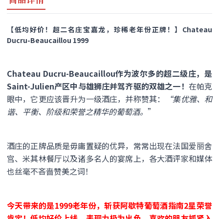
【低均好价！超二名庄宝嘉龙，珍稀老年份正牌！】Chateau
Ducru-Beaucaillou 1999
Chateau Ducru-Beaucaillou作为波尔多的超二级庄，是
Saint-Julien产区中与雄狮庄并驾齐驱的双雄之一！
在帕克
眼中，它更应该晋升为一级酒庄，并称赞其：
“集优雅、和
谐、平衡、阶级和荣誉之精华的葡萄酒。
”
酒庄的正牌品质是毋庸置疑的优异，常常出现在法国爱丽舍
宫、米其林餐厅以及诸多名人的宴席上，各大酒评家和媒体
也丝毫不吝啬赞美之词！
今天带来的是1999老年份，斩获阿歇特葡萄酒指南2星荣誉
肯定！低均好价上线，表现力极为出色，喜欢的朋友抓紧入