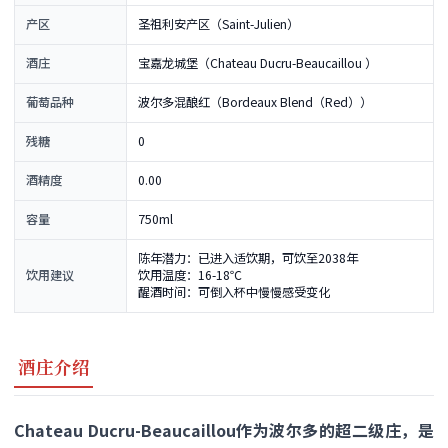
产区
圣祖利安产区（Saint-Julien）
酒庄
宝嘉龙城堡（Chateau Ducru-Beaucaillou ）
葡萄品种
波尔多混酿红（Bordeaux Blend（Red））
残糖
0
酒精度
0.00
容量
750ml
陈年潜力：已进入适饮期，可饮至2038年
饮用建议
饮用温度：16-18℃
醒酒时间：可倒入杯中慢慢感受变化
酒庄介绍
Chateau Ducru-Beaucaillou作为波尔多的超二级庄，是