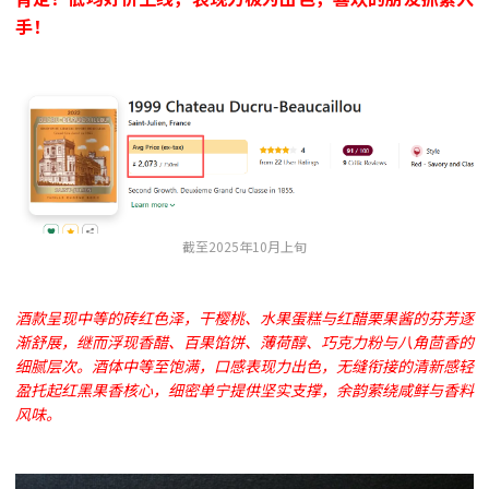
手！
截至2025年10月上旬
酒款呈现中等的砖红色泽，干樱桃、水果蛋糕与红醋栗果酱的芬芳逐
渐舒展，继而浮现香醋、百果馅饼、薄荷醇、巧克力粉与八角茴香的
细腻层次。酒体中等至饱满，口感表现力出色，无缝衔接的清新感轻
盈托起红黑果香核心，细密单宁提供坚实支撑，余韵萦绕咸鲜与香料
风味。