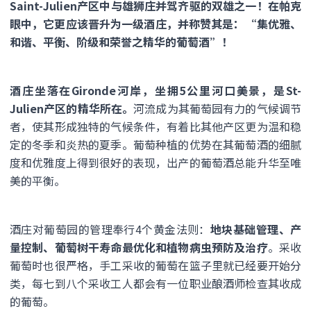
Saint-Julien产区中与雄狮庄并驾齐驱的双雄之一！在帕克
眼中，它更应该晋升为一级酒庄，并称赞其是：“集优雅、
和谐、平衡、阶级和荣誉之精华的葡萄酒”！
酒庄坐落在Gironde河岸，坐拥5公里河口美景，是St-
Julien产区的精华所在。
河流成为其葡萄园有力的气候调节
者，使其形成独特的气候条件，有着比其他产区更为温和稳
定的冬季和炎热的夏季。葡萄种植的优势在其葡萄酒的细腻
度和优雅度上得到很好的表现，出产的葡萄酒总能升华至唯
美的平衡。
酒庄对葡萄园的管理奉行4个黄金法则：
地块基础管理、产
量控制、葡萄树干寿命最优化和植物病虫预防及治疗
。采收
葡萄时也很严格，手工采收的葡萄在篮子里就已经要开始分
类，每七到八个采收工人都会有一位职业酿酒师检查其收成
的葡萄。