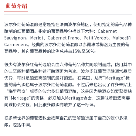
葡萄介绍
波尔多红葡萄混酿通常是指在法国波尔多地区，使用指定的葡萄品种
酿制的红葡萄酒。指定的葡萄品种包括以下六种：Cabernet
Sauvignon、Merlot、Cabernet Franc、Petit Verdot、Malbec和
Carmenere。经典的波尔多红葡萄混酿以赤霞珠或梅洛为主要的葡
萄品种，其它葡萄品种的比例总共占15%至50%。
很少有波尔多红葡萄混酿会由六种葡萄品种共同酿制而成，使用其中
的三至四种葡萄品种进行酿酒更为普遍。波尔多红葡萄混酿通常品质
优异，可能是酿酒商酿制的最好的酒。 在美国，贴有"Meritage"标
签的葡萄酒也属于波尔多红葡萄混酿。不过后来也出现了许多未贴上
“梅里蒂奇”标签的波尔多红葡萄混酿，这是因为酿酒商如要获得贴
有"Meritage"的资格，必须加入Meritage协会，这意味着酿酒商要
向该协会交钱，因此很多酿酒商放弃了这一标识。
很多新世界的葡萄酒也会按照自己的理解酿造属于自己的波尔多混
酿，包括中国。