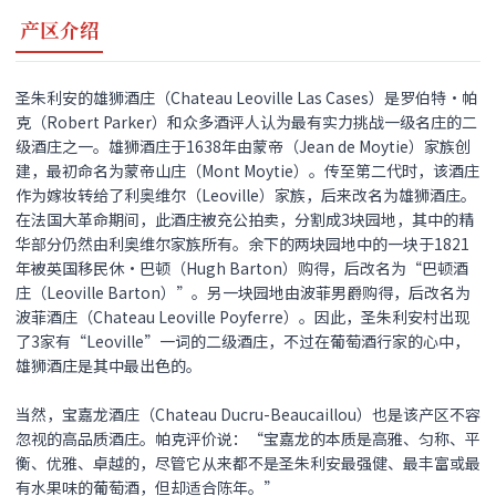
产区介绍
圣朱利安的雄狮酒庄（Chateau Leoville Las Cases）是罗伯特•帕
克（Robert Parker）和众多酒评人认为最有实力挑战一级名庄的二
级酒庄之一。雄狮酒庄于1638年由蒙帝（Jean de Moytie）家族创
建，最初命名为蒙帝山庄（Mont Moytie）。传至第二代时，该酒庄
作为嫁妆转给了利奥维尔（Leoville）家族，后来改名为雄狮酒庄。
在法国大革命期间，此酒庄被充公拍卖，分割成3块园地，其中的精
华部分仍然由利奥维尔家族所有。余下的两块园地中的一块于1821
年被英国移民休•巴顿（Hugh Barton）购得，后改名为“巴顿酒
庄（Leoville Barton）”。另一块园地由波菲男爵购得，后改名为
波菲酒庄（Chateau Leoville Poyferre）。因此，圣朱利安村出现
了3家有“Leoville”一词的二级酒庄，不过在葡萄酒行家的心中，
雄狮酒庄是其中最出色的。
当然，宝嘉龙酒庄（Chateau Ducru-Beaucaillou）也是该产区不容
忽视的高品质酒庄。帕克评价说：“宝嘉龙的本质是高雅、匀称、平
衡、优雅、卓越的，尽管它从来都不是圣朱利安最强健、最丰富或最
有水果味的葡萄酒，但却适合陈年。”