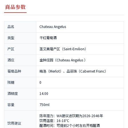
商品参数
品名
Chateau Angelus
类型
干红葡萄酒
产区
圣艾美隆产区（Saint-Emilion）
酒庄
金钟庄园（Chateau Angelus ）
葡萄品种
梅洛（Merlot）、品丽珠（Cabernet Franc）
残糖
0
酒精度
14.00
容量
750ml
陈年潜力：WA建议适饮期为2026-2046年
饮用温度：16-18℃
饮用建议
醒酒时间：可提前2个小时左右开瓶醒酒