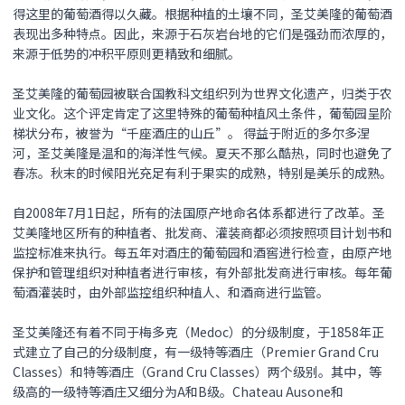
得这里的葡萄酒得以久藏。根据种植的土壤不同，圣艾美隆的葡萄酒
表现出多种特点。因此，来源于石灰岩台地的它们是强劲而浓厚的，
来源于低势的冲积平原则更精致和细腻。
圣艾美隆的葡萄园被联合国教科文组织列为世界文化遗产，归类于农
业文化。这个评定肯定了这里特殊的葡萄种植风土条件，葡萄园呈阶
梯状分布，被誉为“千座酒庄的山丘”。 得益于附近的多尔多涅
河，圣艾美隆是温和的海洋性气候。夏天不那么酷热，同时也避免了
春冻。秋末的时候阳光充足有利于果实的成熟，特别是美乐的成熟。
自2008年7月1日起，所有的法国原产地命名体系都进行了改革。圣
艾美隆地区所有的种植者、批发商、灌装商都必须按照项目计划书和
监控标准来执行。每五年对酒庄的葡萄园和酒窖进行检查，由原产地
保护和管理组织对种植者进行审核，有外部批发商进行审核。每年葡
萄酒灌装时，由外部监控组织种植人、和酒商进行监管。
圣艾美隆还有着不同于梅多克（Medoc）的分级制度，于1858年正
式建立了自己的分级制度，有一级特等酒庄（Premier Grand Cru
Classes）和特等酒庄（Grand Cru Classes）两个级别。其中，等
级高的一级特等酒庄又细分为A和B级。Chateau Ausone和