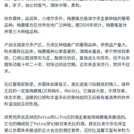
果，李子，加仑的香气，酒体中等，柔和。
除赤霞珠，品丽珠，小维尔多外，梅鹿辄也是波尔多主要种植的葡萄
品种。梅鹿辄也在世界各地广泛种植，据2004年统计，梅鹿辄是世
界第三大种植品种。
产自法国波尔多产区，为该区种植最广的葡萄品种，早熟且产量大。
和赤霞珠比起来，梅鹿辄种以果香著称，酒精含量高，单宁质地较柔
顺，口感以圆润厚实为主，酸度也较低，虽极适久存陈年，但不似赤
霞珠动辄十年二十年，较快达到适饮期。近年来逐渐流行，常供不应
求。
在红葡萄家族里，赤霞珠如果是王，黑比诺是刁钻魅惑的情人，堪称
王后的一定是梅鹿辄(又称梅乐，Merlot)。它雍容大度，丰厚甘美，
体态丰腴，温暖的口感和丰富多彩的果味如同王后般有着高贵的修养
和温润如玉的性格。
昂贵而声名显赫的Petrus和Li Pin庄的酒主要是用梅鹿辄来酿造的。
它也的确成就了Petrus梦幻般甘美无比的酒，甚至比波尔多左岸主
要以赤霞珠来酿造的五大名庄的酒还要贵，这好比温馨又富有亲和力