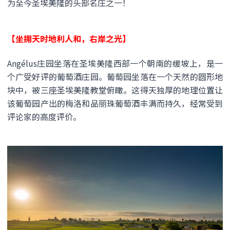
为至今圣埃美隆的头部名庄之一！
【坐拥天时地利人和，右岸之光】
Angélus庄园坐落在圣埃美隆西部一个朝南的缓坡上，是一
个广受好评的葡萄酒庄园。葡萄园坐落在一个天然的圆形地
块中，被三座圣埃美隆教堂俯瞰。这得天独厚的地理位置让
该葡萄园产出的梅洛和品丽珠葡萄酒丰满而持久，经常受到
评论家的高度评价。