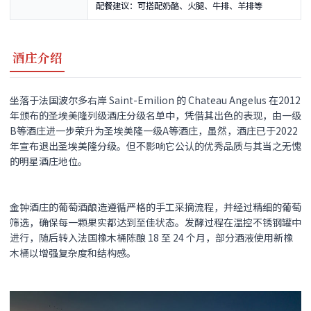
配餐建议：可搭配奶酪、火腿、牛排、羊排等
酒庄介绍
坐落于法国波尔多右岸 Saint-Emilion 的 Chateau Angelus 在2012
年颁布的圣埃美隆列级酒庄分级名单中，凭借其出色的表现，由一级
B等酒庄进一步荣升为圣埃美隆一级A等酒庄，虽然，酒庄已于2022
年宣布退出圣埃美隆分级。但不影响它公认的优秀品质与其当之无愧
的明星酒庄地位。
金钟酒庄的葡萄酒酿造遵循严格的手工采摘流程，并经过精细的葡萄
筛选，确保每一颗果实都达到至佳状态。发酵过程在温控不锈钢罐中
进行，随后转入法国橡木桶陈酿 18 至 24 个月，部分酒液使用新橡
木桶以增强复杂度和结构感。