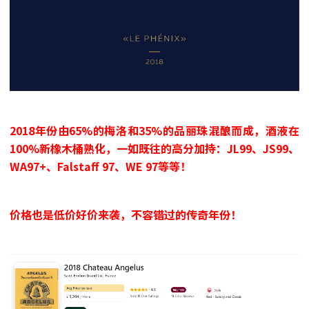
2018年份由65%的梅洛和35%的品丽珠混酿而成，酒液在
100%新橡木桶熟化，一如既往的高分加持：JL99、JS99、
WA97+、Falstaff 97、WE 97等等！
价格也是低价好价来袭，不容错过的传奇年份！