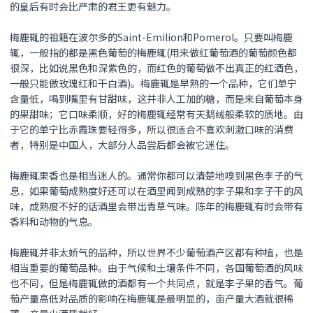
的皇后有时会比严肃的君王更有魅力。
梅鹿辄的祖籍在波尔多的Saint-Emilion和Pomerol。只要叫梅鹿
辄，一般指的都是黑色葡萄的梅鹿辄(用来做红葡萄酒的葡萄颜色都
很深，比如说黑色和深紫色的，而红色的葡萄做不出真正的红酒色，
一般只能做玫瑰红和干白酒)。梅鹿辄是早熟的一个品种，它们单宁
含量低，喝到嘴里有甘甜味，这并非人工加的糖，而是来自葡萄本身
的果甜味；它口味柔顺，好的梅鹿辄经常有天鹅绒般柔软的质地。由
于它的单宁比赤霞珠要轻得多，所以很适合不喜欢刺激口味的消费
者，特别是中国人，大部分人品尝后都会被它迷住。
梅鹿辄果香也是相当迷人的。通常你都可以清楚地嗅到黑色李子的气
息，如果葡萄成熟度好还可以在酒里闻到成熟的李子果和李子干的风
味，成熟度不好的话酒里会带出青草气味。陈年的梅鹿辄有时会带有
香料和动物的气息。
梅鹿辄并非太娇气的品种，所以世界不少葡萄酒产区都有种植，也是
相当重要的葡萄品种。由于气候和土壤条件不同，各国葡萄酒的风味
也不同，但是梅鹿辄做的酒都有一个共同点，就是李子果的香气。葡
萄产量高低对品质的影响在梅鹿辄是最明显的，亩产量大酒就很稀