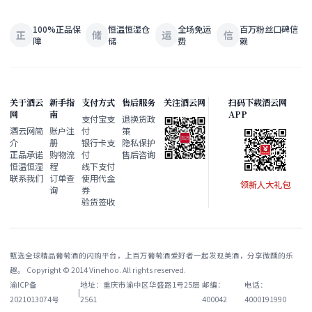
100%正品保
恒温恒湿仓
全场免运
百万粉丝口碑信
正
储
运
信
障
储
费
赖
关于酒云
新手指
支付方式
售后服务
关注酒云网
扫码下载酒云网
网
南
APP
支付宝支
退换货政
酒云网简
账户注
付
策
介
册
银行卡支
隐私保护
正品承诺
购物流
付
售后咨询
恒温恒湿
程
线下支付
联系我们
订单查
使用代金
领新人大礼包
询
券
验货签收
甄选全球精品葡萄酒的闪购平台，上百万葡萄酒爱好者一起发现美酒，分享微醺的乐
趣。 Copyright © 2014 Vinehoo. All rights reserved.
渝ICP备
地址：重庆市渝中区华盛路1号25层
邮编：
电话：
|
2021013074号
2561
400042
4000191990