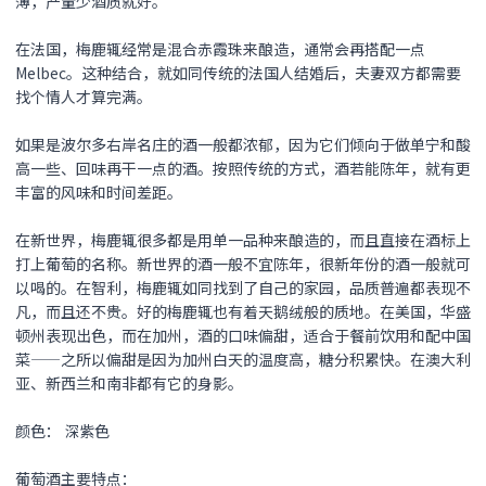
薄，产量少酒质就好。
在法国，梅鹿辄经常是混合赤霞珠来酿造，通常会再搭配一点
Melbec。这种结合，就如同传统的法国人结婚后，夫妻双方都需要
找个情人才算完满。
如果是波尔多右岸名庄的酒一般都浓郁，因为它们倾向于做单宁和酸
高一些、回味再干一点的酒。按照传统的方式，酒若能陈年，就有更
丰富的风味和时间差距。
在新世界，梅鹿辄很多都是用单一品种来酿造的，而且直接在酒标上
打上葡萄的名称。新世界的酒一般不宜陈年，很新年份的酒一般就可
以喝的。在智利，梅鹿辄如同找到了自己的家园，品质普遍都表现不
凡，而且还不贵。好的梅鹿辄也有着天鹅绒般的质地。在美国，华盛
顿州表现出色，而在加州，酒的口味偏甜，适合于餐前饮用和配中国
菜——之所以偏甜是因为加州白天的温度高，糖分积累快。在澳大利
亚、新西兰和南非都有它的身影。
颜色： 深紫色
葡萄酒主要特点：