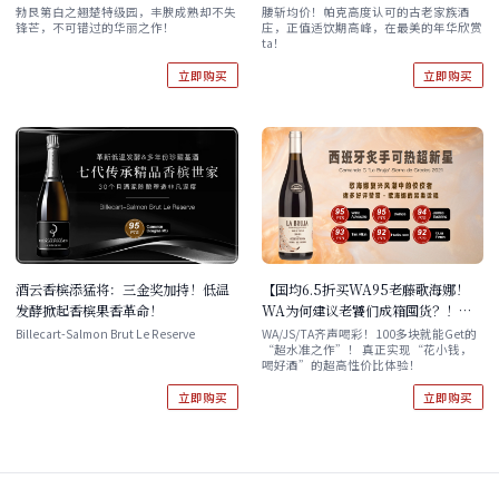
Castagnier Corton-
Santa Duc Gigondas Clos
勃艮第白之翘楚特级园，丰腴成熟却不失
腰斩均价！帕克高度认可的古老家族酒
锋芒，不可错过的华丽之作！
庄，正值适饮期高峰，在最美的年华欣赏
Charlemagne Grand Cru 2020 现
Derriere Vieille 2015 单支/双支/
ta！
货
六支装
立即购买
立即购买
酒云香槟添猛将：三金奖加持！低温
【国均6.5折买WA95老藤歌海娜！
发酵掀起香槟果香革命！
WA为何建议老饕们成箱囤货？！】
Comando G 'La Bruja' Sierra de
Billecart-Salmon Brut Le Reserve
WA/JS/TA齐声喝彩！100多块就能Get的
“超水准之作”！​ 真正实现“花小钱，
Gredos 2021 单支/六支/十二支
喝好酒”的超高性价比体验！
立即购买
立即购买