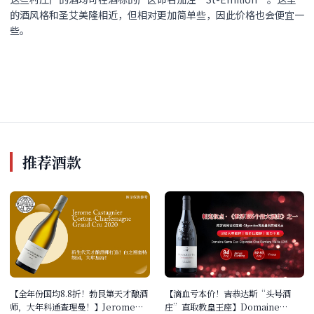
的酒风格和圣艾美隆相近，但相对更加简单些，因此价格也会便宜一
些
。
推荐酒款
【全年份国均8.8折！勃艮第天才酿酒
【滴血亏本价！吉恭达斯“头号酒
师，大年科通查理曼！】Jerome
庄”直取教皇王座】Domaine