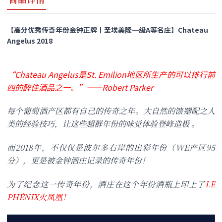
【高分优秀传奇年份金钟正牌丨圣埃美隆一级A等名庄】Chateau
Angelus 2018
“Chateau Angelus是St. Emilion地区所生产的可以排行前
四的醉佳酒品之一。”——Robert Parker
每个葡萄酒产区都有自己的传奇之年。大自然的馈赠配之人
类的经验技巧，让这些超群年份的味觉体验登峰造极 。
而2018年，不仅仅是波尔多右岸的出彩年份（WE产区95
分），更是被金钟酒庄记录的传奇年份！
为了纪念这一传奇年份，酒庄在这个年份酒瓶上印上了
LE
PHÉNIX火凤凰！