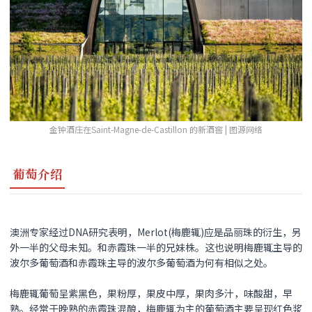
金钟酒庄在Saint-Magne-de-Castillon 的新酒窖 | 图源网络
葡萄介绍
澳洲专家经过DNA研究表明，Merlot(梅鹿辄)应是品丽珠的衍生，另
外一半的父母未知。和赤霞珠一半的兄妹株。这也说明梅鹿辄主导的
波尔多葡萄酒和赤霞珠主导的波尔多葡萄酒为何有相似之处。
梅鹿辄葡萄呈紫黑色，果粉厚，果皮中厚，果肉多汁，味酸甜，早
熟。经常于晚熟的赤霞珠混酿，梅鹿辄为主的葡萄酒主要呈现红色浆