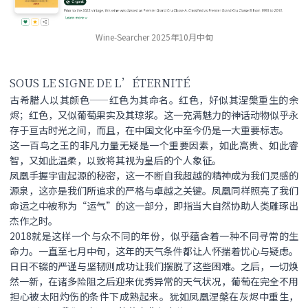
Wine-Searcher 2025年10月中旬
SOUS LE SIGNE DE L’ÉTERNITÉ
古希腊人以其颜色——红色为其命名。红色，好似其涅槃重生的余
烬；红色，又似葡萄果实及其琼浆。这一充满魅力的神话动物似乎永
存于亘古时光之间，而且，在中国文化中至今仍是一大重要标志。
这一百鸟之王的非凡力量无疑是一个重要因素，如此高贵、如此睿
智，又如此温柔，以致将其视为皇后的个人象征。
凤凰手握宇宙起源的秘密，这一不断自我超越的精神成为我们灵感的
源泉，这亦是我们所追求的严格与卓越之关键。凤凰同样照亮了我们
命运之中被称为“运气”的这一部分，即指当大自然协助人类雕琢出
杰作之时。
2018就是这样一个与众不同的年份，似乎蕴含着一种不同寻常的生
命力。一直至七月中旬，这年的天气条件都让人怀揣着忧心与疑虑。
日日不辍的严谨与坚韧则成功让我们摆脱了这些困难。之后，一切焕
然一新，在诸多险阻之后迎来优秀异常的天气状况，葡萄在完全不用
担心被太阳灼伤的条件下成熟起来。犹如凤凰涅槃在灰烬中重生，