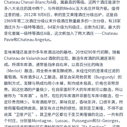
Chateau Cheval-Blanc为A级，属最高的等级。这两个酒庄是波尔
多八大名庄的其中两个，与传统的Medoc五大名庄并驾齐驱。值得
注意的是，2012年 9月6日，新的圣艾美隆酒庄分级出炉，这是自
1969年第二次酒庄分级以来升级酒庄数量最多的一次分级，有18家
酒庄升为一级特等酒庄，64家升级为列级庄，总数为82家。最大的
变化要属一级特等酒庄A级，这次新加入了两大酒庄——Chateau
Pavie和Chateau Angelus。
圣埃美隆还是波尔多车库酒运动的基地。20世纪90年代初期，随着
Chateau de Valandraud 酒款的出现，酿造车库酒的风潮逐渐形
成。所谓车库酒，通常是指来自右岸，以高百分比的梅洛
（Merlot）酿造，用全新木桶发酵成熟，未经任何的澄清或过滤的
葡萄酒。车库酒多以人工酿造，甚至会采用勃艮第（Burgundy）的
酿制方式，发酵与熟成均用小木桶，制作成本极高，价格也非常昂
贵。因这些酒的产量极少，在自家面积不大的车库就可以酿造，所以
被称为“车库酒”。当然，现在的车库酒并非要在车库中酿造，但一
定珍贵而稀少。车库酒能早饮，果味充足，香味澎湃，口感丰满，所
使用葡萄成熟度高，甚至有点过熟的感觉。提到圣艾美隆，不得不说
说其“卫星产区”。其卫星产区都位于圣艾美隆镇的北边，一共有四
个村庄，分别是Montagne、Lussac、Puisseguin和St-Georges，
这些村庄产的酒均可在酒标的产区命名加注“St-Emilion”。
这里