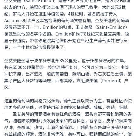
圣艾美隆
（Saint-Emilion）
是著名的世界文化遗产，是波尔多旅游
必去的地方，狭窄的街道上布满了迷人的罗马教堂。大约公元2世
纪，罗马人开始在这里种植葡萄。4世纪时，著名的拉丁诗人
Ausonius对该产区丰富饱满的葡萄酒赞誉有加。圣艾美隆的葡萄酒
发展还离不开一个叫Emilion的和尚，圣艾美隆（Saint-Emilion）
镇就是以他的名字命名的。Emilion和尚于8世纪来到圣艾美隆，隐
居于修道院，带领修道院其他僧侣开始在当地生产葡萄酒并进行贸
易，
一个中世纪城市慢慢诞生了。
圣艾美隆坐落于波尔多东北部35公里处，位于多尔多涅河的右岸。
共有5500公顷葡萄园。
按地理特征划分，它可以分为三部分：南部
冲积平原，出产酒质一般的葡萄酒；陡峭山坡，为石灰石质土壤，聚
集了产区大多数特等酒庄；西部高原，靠近波美侯（Pomerol）产
区。
这里的葡萄酒的风格变化多端。葡萄主要以美乐为主，有些地区会使
用更多的品丽珠，通常使用新法国橡木桶熟成。醇厚，强劲，细腻
——圣艾美隆的葡萄酒身着紫红色的酒裙，酒香有野草莓和醋栗的香
气，随着陈酿的时间会发展出柔和的香料香，香草香，皮革和烟熏制
品味，是醇厚，热情，丰满的葡萄酒。口感的特点是单宁强劲但是又
有丝绒般的顺滑，酒体非常优雅，美味可口。强劲而细腻的单宁，使