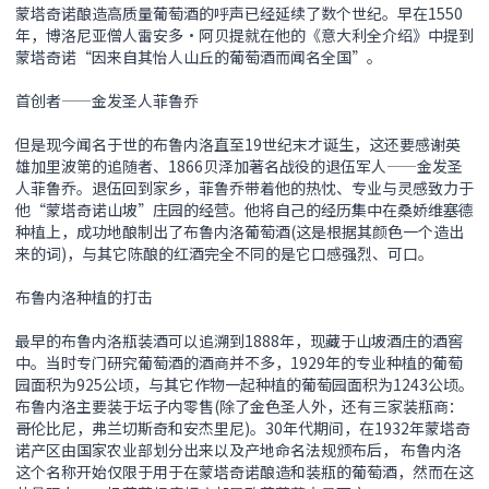
蒙塔奇诺酿造高质量葡萄酒的呼声已经延续了数个世纪。早在1550
年，博洛尼亚僧人雷安多•阿贝提就在他的《意大利全介绍》中提到
蒙塔奇诺“因来自其怡人山丘的葡萄酒而闻名全国”。
首创者——金发圣人菲鲁乔
但是现今闻名于世的布鲁内洛直至19世纪末才诞生，这还要感谢英
雄加里波第的追随者、1866贝泽加著名战役的退伍军人——金发圣
人菲鲁乔。退伍回到家乡，菲鲁乔带着他的热忱、专业与灵感致力于
他“蒙塔奇诺山坡”庄园的经营。他将自己的经历集中在桑娇维塞德
种植上，成功地酿制出了布鲁内洛葡萄酒(这是根据其颜色一个造出
来的词)，与其它陈酿的红酒完全不同的是它口感强烈、可口。
布鲁内洛种植的打击
最早的布鲁内洛瓶装酒可以追溯到1888年，现藏于山坡酒庄的酒窖
中。当时专门研究葡萄酒的酒商并不多，1929年的专业种植的葡萄
园面积为925公顷，与其它作物一起种植的葡萄园面积为1243公顷。
布鲁内洛主要装于坛子内零售(除了金色圣人外，还有三家装瓶商：
哥伦比尼，弗兰切斯奇和安杰里尼)。30年代期间，在1932年蒙塔奇
诺产区由国家农业部划分出来以及产地命名法规颁布后， 布鲁内洛
这个名称开始仅限于用于在蒙塔奇诺酿造和装瓶的葡萄酒，然而在这