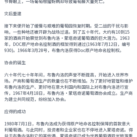
节骨眼上，一场葡萄根瘤蚜病却导致葡萄藤大量死亡。
灾后重建
接下来便开始了缓慢与艰难的葡萄园恢复时期。受二战的干扰与影
响，一些种地还被开辟为战场过道。到了五十年代，大约有10到15
家的酒商开始察觉到布鲁内洛•蒙塔奇诺葡萄酒的巨大潜力。1963
年，DOC原产地命名控制酒的框架得到通过(1963年7月12日，编号
930)。1966年3月28号，布鲁内洛获得Doc原产地命名控制权。
协会的诞生
六十年代七十年年间，布鲁内洛的声誉不断提高，开始进入世界市
场。产商和葡萄酒生产的数量也在不断增加。为了更好地管理和维护
布鲁内洛的生产、更好地在意大利国内和国际上对布鲁内洛进行宣
传，1967年4月18日，布鲁内洛•蒙塔奇诺葡萄酒协会成立。生产商
为建立共同规范，纷纷加入协会。
应得的成功
1980年7月1日，布鲁内洛成为获得原产地命名控制保障的首款意大
利葡萄酒。与此同时，投资者和企业家也在不停地进入蒙塔奇诺。得
益于布鲁内洛和它的其他酒，蒙塔奇诺已成为世界葡萄酒观光旅游重