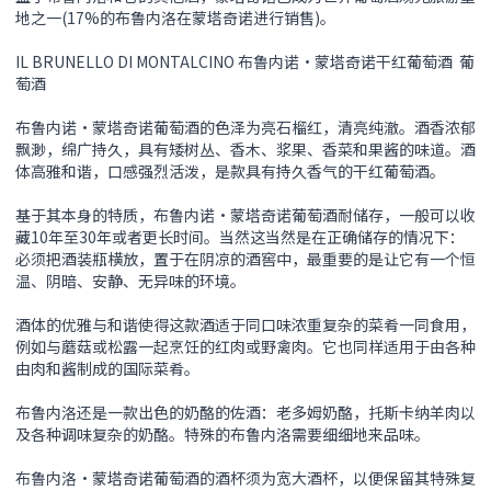
地之一(17%的布鲁内洛在蒙塔奇诺进行销售)。
IL BRUNELLO DI MONTALCINO 布鲁内诺•蒙塔奇诺干红葡萄酒 葡
萄酒
布鲁内诺•蒙塔奇诺葡萄酒的色泽为亮石榴红，清亮纯澈。酒香浓郁
飘渺，绵广持久，具有矮树丛、香木、浆果、香菜和果酱的味道。酒
体高雅和谐，口感强烈活泼，是款具有持久香气的干红葡萄酒。
基于其本身的特质，布鲁内诺•蒙塔奇诺葡萄酒耐储存，一般可以收
藏10年至30年或者更长时间。当然这当然是在正确储存的情况下：
必须把酒装瓶横放，置于在阴凉的酒窖中，最重要的是让它有一个恒
温、阴暗、安静、无异味的环境。
酒体的优雅与和谐使得这款酒适于同口味浓重复杂的菜肴一同食用，
例如与蘑菇或松露一起烹饪的红肉或野禽肉。它也同样适用于由各种
由肉和酱制成的国际菜肴。
布鲁内洛还是一款出色的奶酪的佐酒：老多姆奶酪，托斯卡纳羊肉以
及各种调味复杂的奶酪。特殊的布鲁内洛需要细细地来品味。
布鲁内洛•蒙塔奇诺葡萄酒的酒杯须为宽大酒杯，以便保留其特殊复