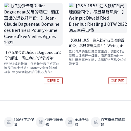
【G&M 18.5！注入铁矿石灵魂的雷
司令，尽显桀骜风骨！】Weingut
Diwald Ried Eisenhut Riesling 1
五代传承的生动瑰宝庄出品，源自OTW
【卢瓦尔传奇Didier Dagueneau父
联盟认证标杆一级园，酒泥陈酿长达一
ÖTW 2022 酒云直采 现货
母的酒庄！酒庄直出的适饮好年
年！历年高分护航，金属矿物气息交织热
份！】Jean-Claude Dagueneau
WE 93&编辑推荐：优雅地诠释了卢瓦尔
带果香！
河谷的风土特质！Didier父亲开创酒庄，
Domaine des Berthiers Pouilly-
母亲Evelyne亲控品质的核心力作！
Fume Cuvee d'Eve Vieilles
Vignes 2022
立即购买
立即购买
100%正品保
恒温恒湿仓
全场免运
百万粉丝口碑信
正
储
运
信
障
储
费
赖