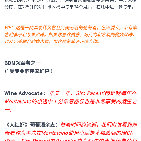
分拣，在225升的法国橡木桶中陈年24个月后，在瓶中进一步陈年。
WE：这是一款具现代风格且完美无瑕的葡萄酒，色泽诱人，带有丰
富的李子和浆果风味。如果你喜欢质感、巧克力和木炭的微妙风味，
以及完美融合的橡木香，那这款葡萄酒正适合你。
BDM领军者之一
广受专业酒评家好评！
Wine Advocate：
年复一年，Siro Pacenti都是我每年在
Montalcino的旅途中十分乐意品尝也是非常享受的酒庄之
一。
《大红虾》葡萄酒杂志
：
随着时间的流逝，我们愈发看到创
新者作为率先在Montalcino使用小型橡木桶酿酒的胆识。
今天，Siro Pacenti的Brunello成为领先的当地经典葡萄