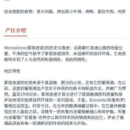
适合搭配的食物：意大利面、烤包菜小牛排、烤鸭、面包牛肉、鸡肝
产区介绍
Montalcino(蒙塔奇诺)的历史与瑰奇：远离繁忙高速公路的地理位
置、干净的空气赋予了蒙塔奇诺自然、未经破坏的良好环境，它奇迹
般地实现了人与自然的和谐相处，自由而随性。
地区特色
蒙塔奇诺的优势来源于其坚硬、肥沃的土地，还有它的葡萄酒。在以
前，这里的葡萄酒生产忠实于传统的托斯卡纳制造方法，并被广为赞
赏。直至19世纪末，蒙塔奇诺才首次进行了提高酿酒原料质量和保
护当地得天独厚自然环境的一系列尝试。于是，Brunello(布鲁耐罗)
葡萄应运而生。时至今日，在长年的酿酒储藏过程中，在它最终被展
现在世人面前之前，深情专一的布鲁内洛葡萄被细心地呵护着。布鲁
内洛葡萄广受喜爱-世界亦以其同样炙热的情感来回应它，学会了细
细品读由有每一瓶酒新创的传奇的结束与开始。