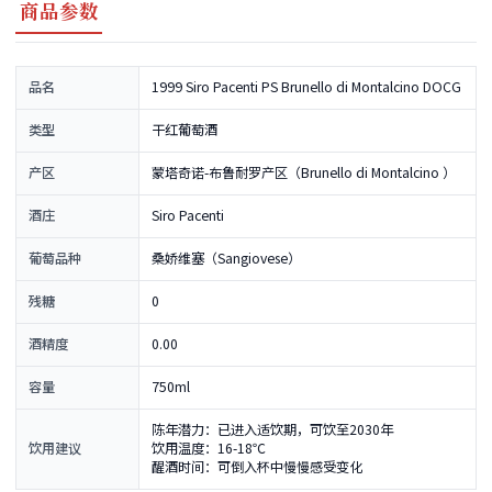
商品参数
品名
1999 Siro Pacenti PS Brunello di Montalcino DOCG
类型
干红葡萄酒
产区
蒙塔奇诺-布鲁耐罗产区（Brunello di Montalcino ）
酒庄
Siro Pacenti
葡萄品种
桑娇维塞（Sangiovese）
残糖
0
酒精度
0.00
容量
750ml
陈年潜力：已进入适饮期，可饮至2030年
饮用建议
饮用温度：16-18℃
醒酒时间：可倒入杯中慢慢感受变化