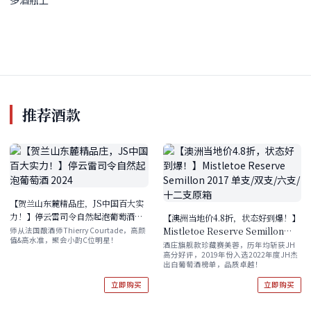
推荐酒款
【贺兰山东麓精品庄，JS中国百大实
力！】停云雷司令自然起泡葡萄酒
【澳洲当地价4.8折，状态好到爆！】
2024
Mistletoe Reserve Semillon
师从法国酿酒师Thierry Courtade，高颜
值&高水准，聚会小酌C位明星！
2017 单支/双支/六支/十二支原箱
酒庄旗舰款珍藏赛美蓉，历年均斩获JH
高分好评，2019年份入选2022年度JH杰
出白葡萄酒榜单，品质卓越！
立即购买
立即购买