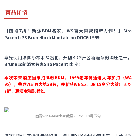
商品详情
【国均7折！新派BDM名家，WS百大同款招牌力作！】Siro
Pacenti PS Brunello di Montalcino DOCG 1999
率先使用法国小橡木桶熟化，开创BDM产区新篇章的酒庄之一，
Brunello新派大名家Siro Pacenti
来啦！
本次带来酒庄当家招牌款BDM，1999老年份适逢大年加持（WA
95），荣登WS 百大第39名，并斩获WE 95、JR 18高分大赞！
国均
7折，意酒老饕别错过！
图源wine-searcher 截至2025年10月下旬
这款BDM只在特殊年份酿造，选用自家葡萄园中的果实，手动采摘