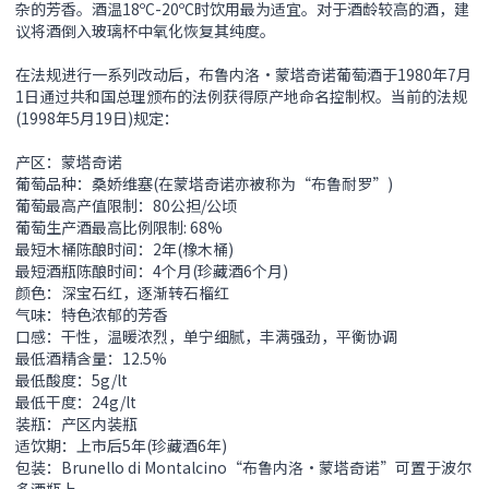
杂的芳香。酒温18ºC-20ºC时饮用最为适宜。对于酒龄较高的酒，建
议将酒倒入玻璃杯中氧化恢复其纯度。
在法规进行一系列改动后，布鲁内洛•蒙塔奇诺葡萄酒于1980年7月
1日通过共和国总理颁布的法例获得原产地命名控制权。当前的法规
(1998年5月19日)规定：
产区：蒙塔奇诺
葡萄品种：桑娇维塞(在蒙塔奇诺亦被称为“布鲁耐罗”)
葡萄最高产值限制：80公担/公顷
葡萄生产酒最高比例限制: 68%
最短木桶陈酿时间：2年(橡木桶)
最短酒瓶陈酿时间：4个月(珍藏酒6个月)
颜色：深宝石红，逐渐转石榴红
气味：特色浓郁的芳香
口感：干性，温暖浓烈，单宁细腻，丰满强劲，平衡协调
最低酒精含量：12.5%
最低酸度：5g/lt
最低干度：24g/lt
装瓶：产区内装瓶
适饮期：上市后5年(珍藏酒6年)
包装：Brunello di Montalcino“布鲁内洛•蒙塔奇诺”可置于波尔
多酒瓶上