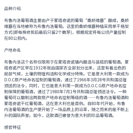
品种介绍
布鲁内洛葡萄酒主要由产于蒙塔奇诺的葡萄“桑娇维塞”酿成，桑娇
维塞在当地被称为布鲁内洛葡萄。这里的桑娇维塞种植采用单干格架
方式(即每株修剪后最后只留2个嫩芽)，根据规定将每公顷产量控制
在80公担内。
产地命名
布鲁内洛这个名称仅限用于在蒙塔奇诺镇内酿造与装瓶的葡萄酒。蒙
塔奇诺产区早在1932年就由国家农业部划分出来，这里有着出色的
局部气候，土壤的物理构造和化学成分特殊。它是意大利第一款成为
D.O.C原产地命名控制的葡萄酒，通过了1966年3月28号共和国总理
颁送的法令，同时，它也是意大利第一款成为D.O.C.G原产地命名控
制保障的葡萄酒，通过了1980年7月1号共和国总理颁送法令。一种
葡萄可以酿制出两款原产地命名控制等级的酒——布鲁内洛葡萄酒和
蒙塔奇诺干红葡萄酒，这在意大利也是首例。自80年代开始，布鲁
内洛葡萄酒的生产便开始了一场品质上的沿革，随之而来的是不断上
升的国际声誉。如今，这款酒已被誉为意大利的珍品葡萄酒。
感官特征