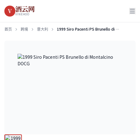
酒云网
V
VINEHOO
首页
跨境
意大利
1999 Siro Pacenti PS Brunello di Montalcino DOCG