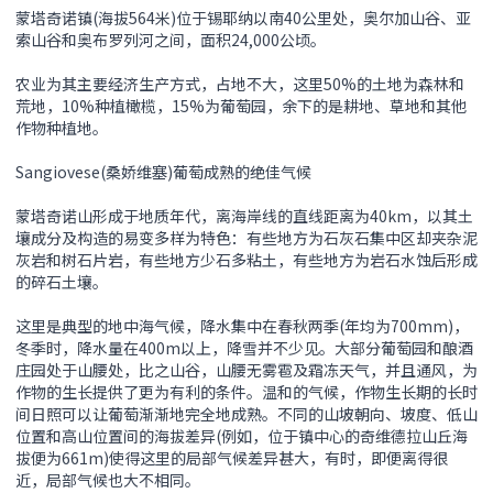
蒙塔奇诺镇(海拔564米)位于锡耶纳以南40公里处，奥尔加山谷、亚
索山谷和奥布罗列河之间，面积24,000公顷。
农业为其主要经济生产方式，占地不大，这里50%的土地为森林和
荒地，10%种植橄榄，15%为葡萄园，余下的是耕地、草地和其他
作物种植地。
Sangiovese(桑娇维塞)葡萄成熟的绝佳气候
蒙塔奇诺山形成于地质年代，离海岸线的直线距离为40km，以其土
壤成分及构造的易变多样为特色：有些地方为石灰石集中区却夹杂泥
灰岩和树石片岩，有些地方少石多粘土，有些地方为岩石水蚀后形成
的碎石土壤。
这里是典型的地中海气候，降水集中在春秋两季(年均为700mm)，
冬季时，降水量在400m以上，降雪并不少见。大部分葡萄园和酿酒
庄园处于山腰处，比之山谷，山腰无雾雹及霜冻天气，并且通风，为
作物的生长提供了更为有利的条件。温和的气候，作物生长期的长时
间日照可以让葡萄渐渐地完全地成熟。不同的山坡朝向、坡度、低山
位置和高山位置间的海拔差异(例如，位于镇中心的奇维德拉山丘海
拔便为661m)使得这里的局部气候差异甚大，有时，即便离得很
近，局部气候也大不相同。