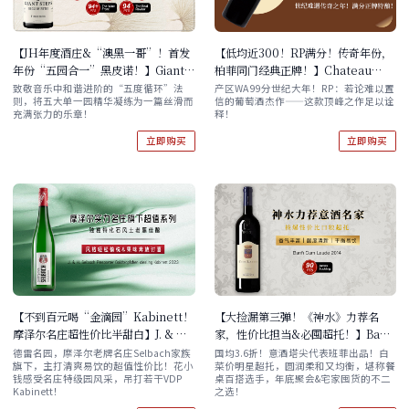
【JH年度酒庄&“澳黑一哥”！首发
【低均近300！RP满分！传奇年份，
年份“五园合一”黑皮诺！】Giant
柏菲同门经典正牌！】Chateau
Steps Circle of Fifths Pinot Noir
Bellevue-Mondotte Saint-
致敬音乐中和谐进阶的“五度循环”法
产区WA 99分世纪大年！RP：若论难以置
则，将五大单一园精华凝练为一篇丝滑而
信的葡萄酒杰作——这款顶峰之作足以诠
Yarra Valley 2024
Emilion Grand Cru 2005 现货
充满张力的乐章！
释！
立即购买
立即购买
【不到百元喝“金滴园”Kabinett！
【大捡漏第三弹！《神水》力荐名
摩泽尔名庄超性价比半甜白】J. & H.
家，性价比担当&必囤超托！】Banfi
Selbach Piesporter
Cum Laude 2014 单支/双支/六支
德雷名园，摩泽尔老牌名庄Selbach家族
国均3.6折！意酒塔尖代表班菲出品！白
旗下，主打清爽易饮的超值性价比！花小
菜价明星超托，圆润柔和又均衡，堪称餐
Goldtropfchen Riesling
钱感受名庄特级园风采，吊打若干VDP
桌百搭选手，年底聚会&宅家囤货的不二
Kabinett 2023 酒云直采 自选套装
Kabinett！
之选！