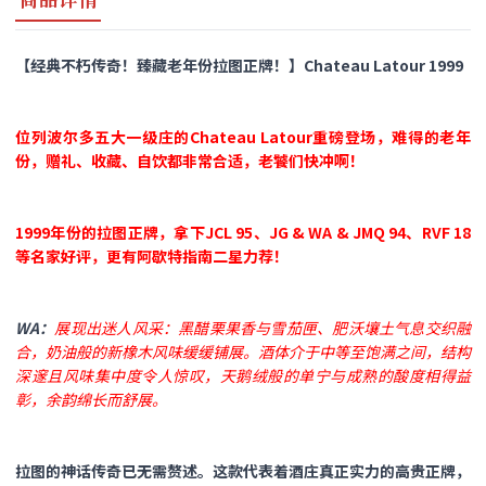
【经典不朽传奇！臻藏老年份拉图正牌！】Chateau Latour 1999
位列波尔多五大一级庄的Chateau Latour重磅登场，难得的老年
份，赠礼、收藏、自饮都非常合适，老饕们快冲啊！
1999年份的拉图正牌，拿下JCL 95、JG & WA & JMQ 94、RVF 18
等名家好评，更有阿歇特指南二星力荐！
WA：
展现出迷人风采：黑醋栗果香与雪茄匣、肥沃壤土气息交织融
合，奶油般的新橡木风味缓缓铺展。酒体介于中等至饱满之间，结构
深邃且风味集中度令人惊叹，天鹅绒般的单宁与成熟的酸度相得益
彰，余韵绵长而舒展。
拉图的神话传奇已无需赘述。这款代表着酒庄真正实力的高贵正牌，