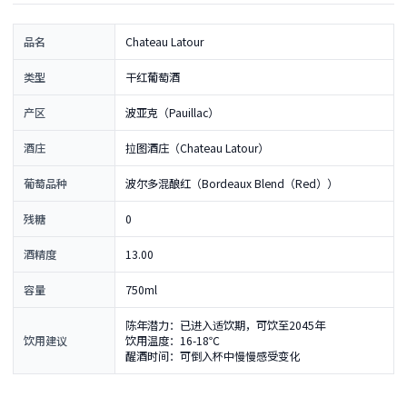
品名
Chateau Latour
类型
干红葡萄酒
产区
波亚克（Pauillac）
酒庄
拉图酒庄（Chateau Latour）
葡萄品种
波尔多混酿红（Bordeaux Blend（Red））
残糖
0
酒精度
13.00
容量
750ml
陈年潜力：已进入适饮期，可饮至2045年
饮用建议
饮用温度：16-18℃
醒酒时间：可倒入杯中慢慢感受变化