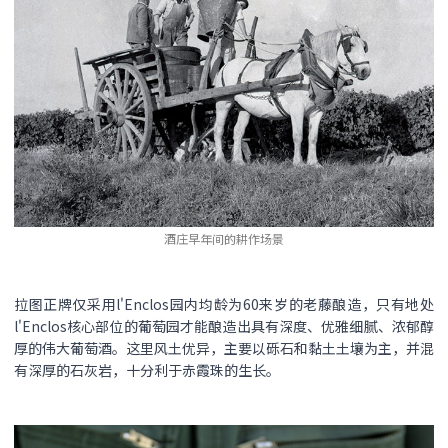
酒庄早年间的耕作场景
拉图正牌仅采用l'Enclos园内均龄为60来岁的老藤酿造，只有地处
l'Enclos核心部位的葡萄园才能酿造出具有深度、优雅细腻、浓郁醇
厚的伟大葡萄酒。这里风土优异，主要以砾石和黏土土壤为主，并混
有深厚的石灰岩，十分利于赤霞珠的生长。