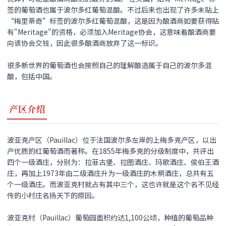
签的葡萄酒也属于波尔多红葡萄混酿。不过后来也出现了许多未贴上
“梅里蒂奇”标签的波尔多红葡萄混酿，这是因为酿酒商如要获得贴
有"Meritage"的资格，必须加入Meritage协会，这意味着酿酒商要
向该协会交钱，因此很多酿酒商放弃了这一标识。
很多新世界的葡萄酒也会按照自己的理解酿造属于自己的波尔多混
酿，包括中国。
产区介绍
波亚克产区（Pauillac）位于法国波尔多左岸的上梅多克产区，以出
产优质的红葡萄酒而著称。在1855年梅多克的分级制度中，共评出
四个一级酒庄，分别为：拉菲古堡、拉图酒庄、玛歌酒庄、侯伯王酒
庄，再加上1973年由二级酒庄升为一级酒庄的木桐酒庄，总共有五
个一级酒庄。而波亚克村就占有其中三个，这也许就是这个名不见经
传的小村庄名扬天下的原因。
波亚克村（Pauillac）葡萄园面积约达1,100公顷，种植的葡萄品种