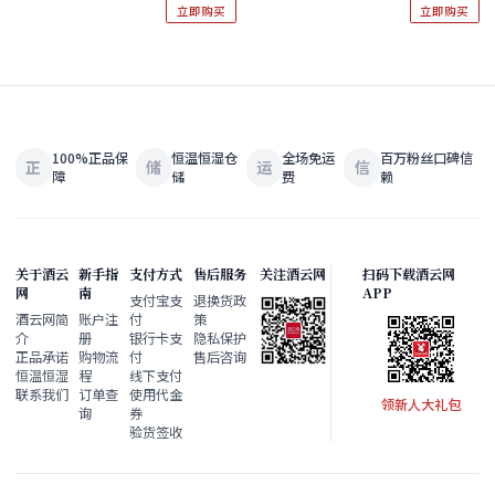
立即购买
立即购买
100%正品保
恒温恒湿仓
全场免运
百万粉丝口碑信
正
储
运
信
障
储
费
赖
关于酒云
新手指
支付方式
售后服务
关注酒云网
扫码下载酒云网
网
南
APP
支付宝支
退换货政
酒云网简
账户注
付
策
介
册
银行卡支
隐私保护
正品承诺
购物流
付
售后咨询
恒温恒湿
程
线下支付
联系我们
订单查
使用代金
领新人大礼包
询
券
验货签收