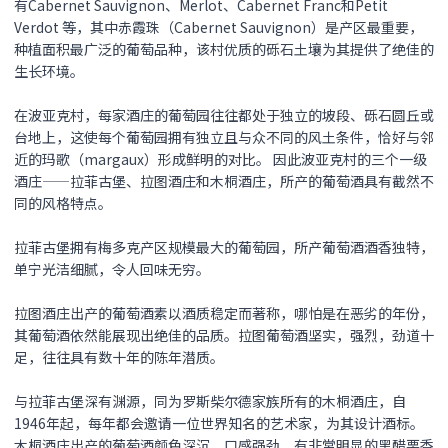
有Cabernet Sauvignon、Merlot、Cabernet Franc和Petit
Verdot 等，其中赤霞珠（Cabernet Sauvignon）是产区最重要，
种植面积最广泛的葡萄品种，该村优质的砾石土壤为其提供了绝佳的
生长环境。
在波亚克村，每家酒庄的葡萄园往往都处于独立的坡段、砾石圆丘或
台地上，这使每个葡萄园拥有独立且与众不同的风土条件，恰好与邻
近的玛歌（margaux）形成鲜明的对比。 因此波亚克村的三个一级
酒庄——拉菲古堡、拉图酒庄和木桐酒庄，所产的葡萄酒具有截然不
同的风格特点。
拉菲古堡拥有梅多克产区规模最大的葡萄园，所产葡萄酒酒香独特，
单宁光洁细腻，令人回味无穷。
拉图酒庄出产的葡萄酒素以酒质稳定而著称，哪怕是在恶劣的年份，
其葡萄酒依然能展现出绝佳的品质。拉图葡萄酒坚实，强烈，劲道十
足，往往具有数十年的陈年潜质。
与拉菲古堡深有渊源，同为罗斯柴尔德家族所有的木桐酒庄，自
1946年起，每年都会邀请一位世界知名的艺术家，为其设计酒标。
木桐酒庄出产的葡萄酒颜色深沉，口感强劲，有非常明显的黑醋栗香