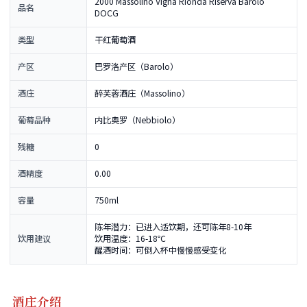
2000 Massolino Vigna Rionda Riserva Barolo
品名
DOCG
类型
干红葡萄酒
产区
巴罗洛产区（Barolo）
酒庄
醉芙蓉酒庄（Massolino）
葡萄品种
内比奥罗（Nebbiolo）
残糖
0
酒精度
0.00
容量
750ml
陈年潜力：已进入适饮期，还可陈年8-10年
饮用建议
饮用温度：16-18℃
醒酒时间：可倒入杯中慢慢感受变化
酒庄介绍