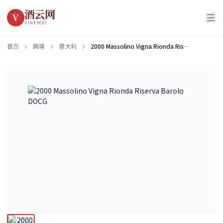
酒云网
V
VINEHOO
首页
跨境
意大利
2000 Massolino Vigna Rionda Riserva Barolo DOCG