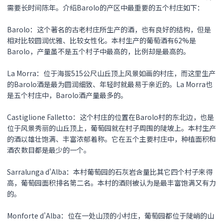
需要长时间陈年。介绍Barolo的产区中最重要的五个村庄如下：
Barolo：这个著名的古老村庄所生产的酒，也有良好的结构，但是
相对比较圆润优雅、比较女性化。本村生产的葡萄酒有62%是
Barolo，产量虽不是五个村子中最高的，比例却是最高的。
La Morra：位于海拔515公尺山丘顶上风景如画的村庄，而这里生产
的Barolo酒是最为圆润细致、年轻时就最易于亲近的。La Morra也
是五个村庄中，Barolo酒产量最多的。
Castiglione Falletto：这个村庄的位置在Barolo村的东北边，也是
位于风景秀丽的山丘顶上，葡萄园就在村子周围的陡坡上。本村生产
的酒以雄壮饱满、丰富浓郁着称。它在五个主要村庄中，种植面积和
酒农数目都是最少的一个。
Sarralunga d'Alba：本村葡萄园的石灰岩含量比其它四个村子来得
高，葡萄园面积排名第二名。本村的酒则被认为是最丰富饱满又有力
的。
Monforte d'Alba：位在一处山顶的小村庄，葡萄园都位于陡峭的山