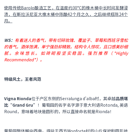
使用传统Barolo酿造工艺，在温度约30°C的橡木桶中长时间发酵浸
渍，在斯拉沃尼亚大橡木桶中陈酿42个月之久，之后继续瓶陈24个
月。
WS：
有着迷人的香气，带有切碎玫瑰、覆盆子、草莓和西班牙雪松
的香气。酒体饱满，单宁强劲却精致。结构令人惊叹，且口感美妙细
腻。余味悠长。如砖砌般坚实稳固。强烈推荐（*Highly
Recommended*）。
特级风土，王者风范
Vigna Rionda
位于产区东侧的Serralunga d'alba村，其卓越
品质堪
比“Grand Gru”
！葡萄园的名字名字源于意大利语Rotonda, 英语
Round，意味着地块是圆形的，所以直接命名就是Rionda！
葡萄园整体朝向西南。得益于西方Monforte村的山丘保护和圆形地