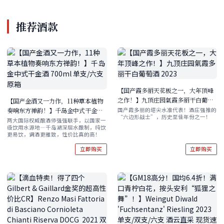
推荐酒款
【国产霞多丽天花板之一，大年顶峰
之作！】九顶庄园氣霞多丽干白葡萄
【国产金酒又一力作，11种草本植物
酒 2023
奏响东方禅韵！】千岛金中式干金酒
国产霞多丽的塔尖水准代表！酒庄强推的
​​“六边形战士”，历史至佳年份之一！
700ml 单支/六支原箱
两大国际权威酿酒师强强联手，以国家一
级饮用水源地—千岛湖深层水酿制，纯饮
更易饮，调酒更雅致，性价比真的高！
立即购买
立即购买