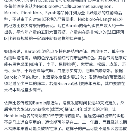
多葡萄酒专家认为Nebbiolo是足以和Cabernet Sauvignon、
Merlot、Pinot Noir、Syrah等品种并列为全世界最好的红葡萄品
种，不过由于它对生长环境的严苛要求，Nebbiolo在Langhe以外
的地方比较少有很好的表现。现在Barolo的葡萄酒农户数大约一千
出头，平均年产量约五到六百万瓶，产量实在是非常少的(法国隆河
区比较有规模的一家酒庄就有这样的年产量)。
概略来说，Barolo红酒的典型特色是结构严谨、酸度明显、单宁强
劲而味道饱满。酒的色泽是石榴红时而带些砖红色。其香气闻起来可
能有黑色浆果(如梅子、李子、黑樱桃等)、紫罗兰、松露、皮革、沥
青、烟草、干燥香料等气味；口感厚实有力，香味浓醇馥郁。依据
Barolo产区的规定，其酒精浓度至少要13 %；发酵完成的葡萄酒必
须经过至少三年的陈年，若是Riserva级则要陈年五年，其中要放在
木桶中熟成至少两年。
依照比较传统的Barolo酿造法，浸皮发酵时间长达40天或更久，然
后使用大型Slavonia橡木(或栗木)桶陈年4年或更长的时间，让
Nebbiolo著名的高酸度和单宁变得较圆熟。但是这样酿出来的酒也
不是马上适合享用的，适饮期可能是在二、三十年后，而且经过长期
木桶陈年果香可能会被牺牲掉了。这样子的产品可能不是那么容易被