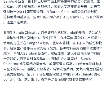
Barolo葡萄酒；由于刚出现在市面上时是带有神秘灵丹的形象，加
上Barolo这个葡萄酒之王的光环，因而大受欢迎传播开来，后来它
逐渐被当做加味葡萄酒饮用。在Barolo Chinato最受欢迎的时期，
这种葡萄酒甚至是一些大厂的招牌产品；不过时至今日，仅有少数酒
厂还生产这种酒。
要酿制Barolo Chinato，首先要有合格的Barolo葡萄酒，然后加入
一些植物性药材(如奎宁)、香料(丁香、肉桂等)的萃取液，当然最常
使用的是生长在 Langhe当地的一些草本香料；至于加入的成份和比
例，各家生产者都有自家的秘传配方。各种材料会用酒精萃取出精华
成份，再加入Barolo葡萄酒中，然后加糖，放入小型橡木桶中熟成
一段时间，直到香料香和Barolo酒香融合才算完成。Barolo
Chinato的成品酒精含量会比一般葡萄酒来得高，口感会有甜味和来
自奎宁的苦味。通常它会被当做开胃酒或餐后酒，尤其非常适合搭配
巧克力的糕点。在 Langhe当地的家庭也常用Barolo Chinato调制
punch(用酒、糖、果汁、香料等混合而成的饮料)热饮来待客。