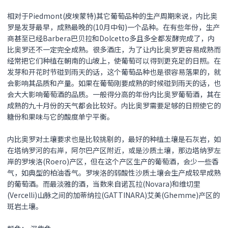
相对于Piedmont(皮埃蒙特)其它葡萄品种的生产周期来说，内比奥
罗是发芽最早，成熟最晚的(10月中旬)一个品种。在有些年份，生产
商甚至已经Barbera巴贝拉和Dolcetto多且多全都发酵完成了，内
比奥罗还不一定完全成熟。很多酒庄，为了让内比奥罗更容易成熟而
经常把它们种植在朝南的山坡上，使葡萄可以得到更充足的日照。在
发芽和开花时节碰到雨天的话，这个葡萄品种也是很容易落果的，就
会影响其品质和产量。如果在葡萄刚要成熟的时候碰到雨天的话，也
会大大影响葡萄酒的品质。一般得分高的年份内比奥罗葡萄酒，其在
成熟的九十月份的天气都会比较好。内比奥罗需要足够的日照使它的
糖份和果味与它的酸度单宁平衡。
内比奥罗对土壤要求也是比较挑剔的，最好的种植土壤是石灰岩，如
在塔纳罗河的右岸，阿尔巴产区附近，或是沙质土壤，那边塔纳罗左
岸的罗埃洛(Roero)产区，但在这个产区生产的葡萄酒，会少一些香
气，如典型的柏油香气。罗埃洛的弱酸性沙质土壤会生产成较早成熟
的葡萄酒。而最淡雅的酒，当数来自诺瓦拉(Novara)和维切里
(Vercelli)山脉之间的加蒂纳拉(GATTINARA)艾美(Ghemme)产区的
斑岩土壤。