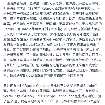
一般消费者接受，也许是不知如何去欣赏，也许是没有耐心去等待，
但是总而言之到了1970年代Barolo酒的销售状况已是每下愈况。于
是开始有一些改革派的酒庄引进新式的酿酒法，像使用更成熟的葡
萄、温控不锈钢发酵槽、缩短浸皮发酵时间、使用小型法国橡木桶陈
年等，希望酿制出更富果香、更圆润、更早可以饮用、更容易饮用的
Barolo，为Barolo葡萄酒开创了新风格；不过即使是新派酿法酿造
出来的Barolo可以比较早饮用，大都还是有良好的陈年潜力。新旧
派酿酒法在酿酒人和消费者之间都兴起很大的争议，传统派认为革新
派的酒不算是Barolo的正道，革新派则认为传统派的酿法会抹杀了
果香，而且就是因为传统型的Barolo已经逐渐失去市场，所以他们
才会想要改革。那一派的酒比较好，其实是见仁见智的问题，而且也
有一些酒庄是折衷派兼采双方的部分特色，所以要用单纯的二分法去
论断好坏是不可能的，但现实情况是越来越多的酒庄采用新式酿法。
其实我个人倒是很乐见他们的多样化发展，而且从比较现实的角度来
看，最终决定Barolo酒发展方向的应该是市场的力量吧。
另外还有一种"Barolo Chinato"是比较不为人知的另类Barolo红
酒，事实上这是一种加味葡萄酒。其起源据说是本地区十九世纪末
Serralunga d'Alba村一个Giuseppe Cappellano医生首先调制出加
了奎宁(奎宁皮在当地称为"China"，所以酒名叫做Chinato)味道的