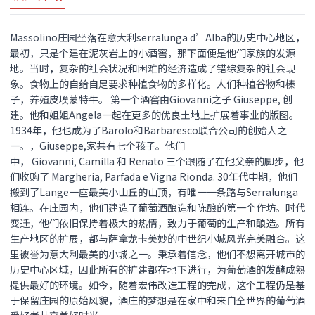
Massolino庄园坐落在意大利serralunga d’Alba的历史中心地区，
最初，只是个建在泥灰岩上的小酒窖，那下面便是他们家族的发源
地。当时，复杂的社会状况和困难的经济造成了错综复杂的社会现
象。食物上的自给自足要求种植食物的多样化。人们种植谷物和榛
子，养殖皮埃蒙特牛。 第一个酒窖由Giovanni之子 Giuseppe, 创
建。他和姐姐Angela一起在更多的优良土地上扩展着事业的版图。
1934年，他也成为了Barolo和Barbaresco联合公司的创始人之
一。，Giuseppe,家共有七个孩子。他们
中， Giovanni, Camilla 和 Renato 三个跟随了在他父亲的脚步，他
们收购了 Margheria, Parfada e Vigna Rionda. 30年代中期，他们
搬到了Lange一座最美小山丘的山顶，有唯一一条路与Serralunga
相连。在庄园内，他们建造了葡萄酒酿造和陈酿的第一个作坊。时代
变迁，他们依旧保持着极大的热情，致力于葡萄的生产和酿造。所有
生产地区的扩展，都与萨拿龙卡美妙的中世纪小城风光完美融合。这
里被誉为意大利最美的小城之一。秉承着信念，他们不想离开城市的
历史中心区域，因此所有的扩建都在地下进行，为葡萄酒的发酵成熟
提供最好的环境。如今，随着宏伟改造工程的完成，这个工程仍是基
于保留庄园的原始风貌，酒庄的梦想是在家中和来自全世界的葡萄酒