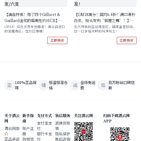
【滴血特卖！得了四个Gilbert &
【GM18高分！国均6.4折！满口青柠
Gaillard金奖的超高性价比CR】
白花，按头安利“狐狸之舞”！】
Renzo Masi Fattoria di Basciano
Weingut Diwald 'Fuchsentanz'
LM 94！仅在优秀年份酿造！酒云自进口
五代传承的生动瑰宝庄，酸度晶莹跃动，
的宝藏酒庄，性价比爆棚！
饮一口多瑙河畔的纯净风土！
Cornioleta Chianti Riserva
Riesling 2023 单支/双支/六支 酒云
DOCG 2021 双支/六支
直采 现货速发！
立即购买
立即购买
100%正品保
恒温恒湿仓
全场免运
百万粉丝口碑信
正
储
运
信
障
储
费
赖
关于酒云
新手指
支付方式
售后服务
关注酒云网
扫码下载酒云网
网
南
APP
支付宝支
退换货政
酒云网简
账户注
付
策
介
册
银行卡支
隐私保护
正品承诺
购物流
付
售后咨询