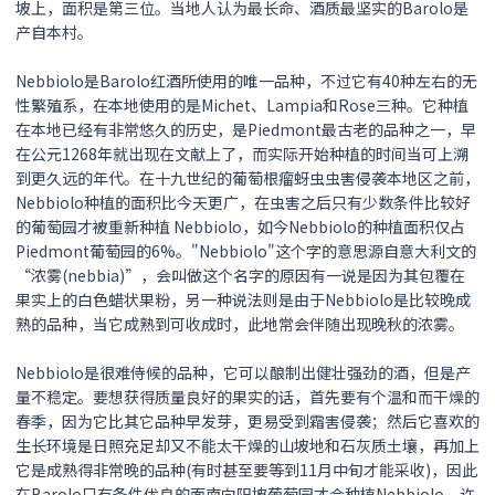
坡上，面积是第三位。当地人认为最长命、酒质最坚实的Barolo是
产自本村。
Nebbiolo是Barolo红酒所使用的唯一品种，不过它有40种左右的无
性繁殖系，在本地使用的是Michet、Lampia和Rose三种。它种植
在本地已经有非常悠久的历史，是Piedmont最古老的品种之一，早
在公元1268年就出现在文献上了，而实际开始种植的时间当可上溯
到更久远的年代。在十九世纪的葡萄根瘤蚜虫虫害侵袭本地区之前，
Nebbiolo种植的面积比今天更广，在虫害之后只有少数条件比较好
的葡萄园才被重新种植 Nebbiolo，如今Nebbiolo的种植面积仅占
Piedmont葡萄园的6%。"Nebbiolo"这个字的意思源自意大利文的
“浓雾(nebbia)”，会叫做这个名字的原因有一说是因为其包覆在
果实上的白色蜡状果粉，另一种说法则是由于Nebbiolo是比较晚成
熟的品种，当它成熟到可收成时，此地常会伴随出现晚秋的浓雾。
Nebbiolo是很难侍候的品种，它可以酿制出健壮强劲的酒，但是产
量不稳定。要想获得质量良好的果实的话，首先要有个温和而干燥的
春季，因为它比其它品种早发芽，更易受到霜害侵袭；然后它喜欢的
生长环境是日照充足却又不能太干燥的山坡地和石灰质土壤，再加上
它是成熟得非常晚的品种(有时甚至要等到11月中旬才能采收)，因此
在Barolo只有条件优良的面南向阳坡葡萄园才会种植Nebbiolo。许