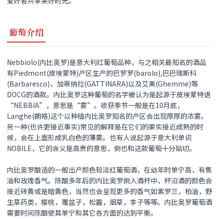
爱好者共享美好时光。
葡萄介绍
Nebbiolo(内比奥罗)是意大利红葡萄品种，与之相关最知名的酒品
有Piedmont(皮埃蒙特)产区生产的巴罗罗(barolo),巴巴瑞斯科
(Barbaresco)，加蒂纳拉(GATTINARA)以及艾美(Ghemme)等
DOCG的酒款。内比奥罗这种葡萄的名字被认为是起源于皮埃蒙特语
“NEBBIA”，意思是“雾”。收获季节一般是在10月底，
Langhe(朗格)这个以种植内比奥罗知名的产区会出现厚厚的浓雾。
另一种(也许更接近事实)常见的解释是在它们的果实接近成熟的时
候，会在上面形成乳白色的薄雾。也有人说起源于意大利单词
NOBILE，它的含义是高贵的意思，倒也和这款葡萄十分贴切。
内比奥罗酿造的一般出产颜色较淡红葡萄酒，在幼年时单宁高，有焦
油和玫瑰香气。陈酿多年后的内比奥罗倒入酒杯中，杯沿酒的颜色会
接近砖黄或是暗黄色，当然也会呈现更多的香气如紫罗兰，柏油，野
生草药类，樱桃，覆盆子，松露，烟草，李子等等。内比奥罗葡萄酒
需要时间陈酿使其单宁和其它各方面的达到平衡。