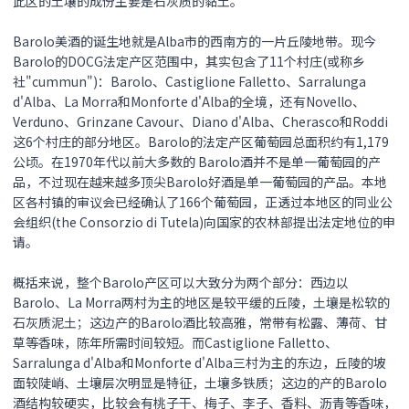
此区的土壤的成份主要是石灰质的黏土。
Barolo美酒的诞生地就是Alba市的西南方的一片丘陵地带。现今
Barolo的DOCG法定产区范围中，其实包含了11个村庄(或称乡
社"cummun")：Barolo、Castiglione Falletto、Sarralunga
d'Alba、La Morra和Monforte d'Alba的全境，还有Novello、
Verduno、Grinzane Cavour、Diano d'Alba、Cherasco和Roddi
这6个村庄的部分地区。Barolo的法定产区葡萄园总面积约有1,179
公顷。在1970年代以前大多数的 Barolo酒并不是单一葡萄园的产
品，不过现在越来越多顶尖Barolo好酒是单一葡萄园的产品。本地
区各村镇的审议会已经确认了166个葡萄园，正透过本地区的同业公
会组织(the Consorzio di Tutela)向国家的农林部提出法定地位的申
请。
概括来说，整个Barolo产区可以大致分为两个部分：西边以
Barolo、La Morra两村为主的地区是较平缓的丘陵，土壤是松软的
石灰质泥土；这边产的Barolo酒比较高雅，常带有松露、薄荷、甘
草等香味，陈年所需时间较短。而Castiglione Falletto、
Sarralunga d'Alba和Monforte d'Alba三村为主的东边，丘陵的坡
面较陡峭、土壤层次明显是特征，土壤多铁质；这边的产的Barolo
酒结构较硬实，比较会有桃子干、梅子、李子、香料、沥青等香味，