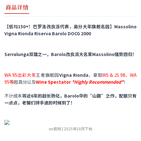
商品详情
【低均150+！巴罗洛改良派代表，高分大年旗舰名园】Massolino
Vigna Rionda Riserva Barolo DOCG 2000
Serralunga双雄之一，Barolo改良派大名家Massolino强势回归！
WA 95出彩大年
王者旗舰园
Vigna Rionda
，豪取
WS & JS 98、WA
95等
超高分以及
Wine Spectator
*Highly Recommended*
！
不计成本
将近6年的超长熟化，Barolo中的“山巅”之作，配额只有
一点点，老饕们拼手速的时候到了！
ws官网 | 2025年10月下旬