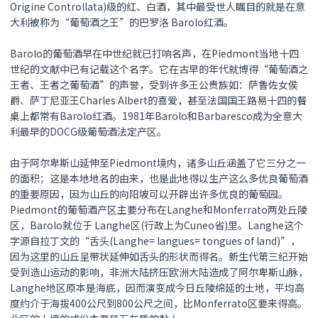
Origine Controllata)级的红、白酒，其中最受世人瞩目的就是在意
大利被称为“葡萄酒之王”的巴罗洛 Barolo红酒。
Barolo的葡萄酒早在中世纪就已打响名声，在Piedmont当地十四
世纪的文献中已有记载这个名字。它在古早的年代就博得“葡萄酒之
王者、王者之葡萄酒”的声誉，受到许多王公贵族如：萨鲁佐女侯
爵、萨丁尼亚王Charles Albert的喜爱，甚至法国国王路易十四的餐
桌上都常有Barolo红酒。1981年Barolo和Barbaresco成为全意大
利最早的DOCG级葡萄酒法定产区。
由于阿尔卑斯山延伸至Piedmont境内，诸多山丘涵盖了它三分之一
的面积；这是本地地名的由来，也是此地得以生产这么多优良葡萄酒
的重要原因，因为山丘的向阳坡可以开辟出许多优良的葡萄园。
Piedmont的葡萄酒产区主要分布在Langhe和Monferrato两处丘陵
区，Barolo就位于 Langhe区(行政上为Cuneo省)里。Langhe这个
字源自拉丁文的“舌头(Langhe= langues= tongues of land)”，
因为这里的山丘呈带状延伸如舌头的形状而得名。新生代第三纪开始
受到造山运动的影响，非洲大陆挤压欧洲大陆造成了阿尔卑斯山脉，
Langhe地区原本是海底，因而演变成今日丘陵绵延的土地，平均高
度约介于海拔400公尺到800公尺之间，比Monferrato区要来得高。