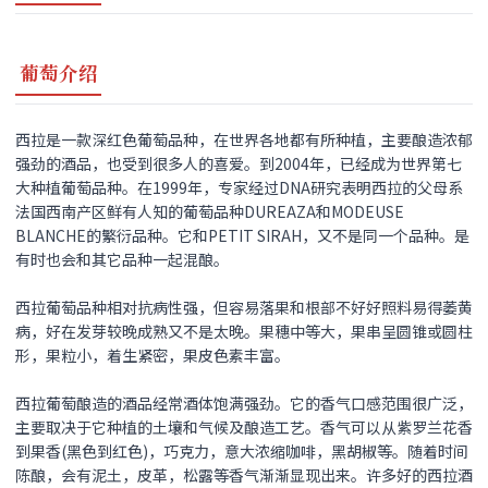
葡萄介绍
西拉是一款深红色葡萄品种，在世界各地都有所种植，主要酿造浓郁
强劲的酒品，也受到很多人的喜爱。到2004年，已经成为世界第七
大种植葡萄品种。在1999年，专家经过DNA研究表明西拉的父母系
法国西南产区鲜有人知的葡萄品种DUREAZA和MODEUSE
BLANCHE的繁衍品种。它和PETIT SIRAH，又不是同一个品种。是
有时也会和其它品种一起混酿。
西拉葡萄品种相对抗病性强，但容易落果和根部不好好照料易得萎黄
病，好在发芽较晚成熟又不是太晚。果穗中等大，果串呈圆锥或圆柱
形，果粒小，着生紧密，果皮色素丰富。
西拉葡萄酿造的酒品经常酒体饱满强劲。它的香气口感范围很广泛，
主要取决于它种植的土壤和气候及酿造工艺。香气可以从紫罗兰花香
到果香(黑色到红色)，巧克力，意大浓缩咖啡，黑胡椒等。随着时间
陈酿，会有泥土，皮革，松露等香气渐渐显现出来。许多好的西拉酒