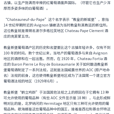
古镇，以生产饱满而辛辣的红葡萄酒蜚声国际。（尽管它也生产少浑
厚而多姿多味的白葡萄酒）。
“Chateauneuf-du-Pape”这个名字表示“教皇的新城堡”，意指
14 世纪早期附近的 Avignon 镇被选为当时教皇和其教廷的新住所。
这位教皇就是曾赐名波尔多格拉芙地区 Chateau Pape Clement 酒
庄的克莱蒙五世。
教皇新堡葡萄酒产区的历史和名望要比这个古镇年轻许多，仅有不到
100 年的时间。数个世纪以来，当地产的葡萄酒多与来自 Avignon
地区的酒掺和在一起出售。然而，在 1920 年，Chateau Fortia 酒
庄的 Baron Pierre Le Roy de Boiseaumarie 关于如何酿造教皇新
堡葡萄酒制定了一系列法规，这就是法国威震世界的 AOC (原产地命
名）法规的前身，这也使得教皇新堡地区成为了法国第一个建立官方
葡萄酒法规的地区（1929年6月）。
教皇新堡“鹤立鸡群”于法国其他法规之上的原因在于它拥有 13 种
可允许使用的葡萄品种（有些 AOC 文件显示是 18 种），与此形成鲜
明对比的是，北罗纳河的 Hermitage 地区只有三种可允许使用的葡
萄品种。歌海娜是这些葡萄品种中的国王，接着是西拉和慕合怀特这