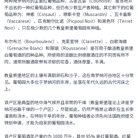
两种南罗纳河的主要红葡萄品种，古诺瓦姿（Counoise） 是当地并
不出名的一种红葡萄品种，但仍有少数生产者种植。其它剩下的红葡
萄品种为：神索（Cinsaut）、穆斯卡登（Muscardin）、瓦卡雷斯
（Vaccarese）、匹克鲍尔比诺（Picpoul Noir）和黑色环（Terret
Noir），只在极少数的几个教皇新堡葡萄园有种植。
布尔布兰（Bourboulenc）、克莱里特（Clairette）、白歌海娜
（Grenache Blanc）和珊瑚（Roussanne）是可用于酿造教皇新堡
白葡萄酒的四种品种。所使用的混酿比例根据酒庄的不同而有所不
同，通常所酿酒款带有浓郁的花香，酒体厚重，丰满。
教皇新堡地区的土壤布满鹅卵石和沙子，这在南罗纳河谷地区十分常
见。葡萄园大多位于罗纳河的东岸，坐落在年代久远的古代河床之
上。
该产区是典型的地中海气候并且非常的干燥（教皇新堡理论上讲是罗
纳河谷最干燥的一个产区），尽管如此，仍然严格禁止酒农在生长季
灌溉和浇水，在特别干旱的年份，葡萄种植者必须先向法国政府提交
特别申请，才能为自家的葡萄园浇水。
该产区葡萄酒年产量约为 1000 万升，其中 95% 是红葡萄酒。红葡