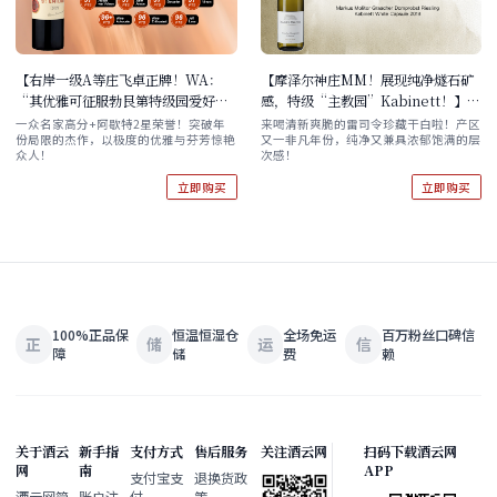
【右岸一级A等庄飞卓正牌！WA：
【摩泽尔神庄MM！展现纯净燧石矿
“其优雅可征服勃艮第特级园爱好
感，特级“主教园”Kabinett！】
者”！】Chateau Figeac 2021
Markus Molitor Graacher
一众名家高分+阿歇特2星荣誉！突破年
来喝清新爽脆的雷司令珍藏干白啦！产区
份局限的杰作，以极度的优雅与芬芳惊艳
又一非凡年份，纯净又兼具浓郁饱满的层
Domprobst Riesling Kabinett
众人！
次感！
White Capsule 2018
立即购买
立即购买
100%正品保
恒温恒湿仓
全场免运
百万粉丝口碑信
正
储
运
信
障
储
费
赖
关于酒云
新手指
支付方式
售后服务
关注酒云网
扫码下载酒云网
网
南
APP
支付宝支
退换货政