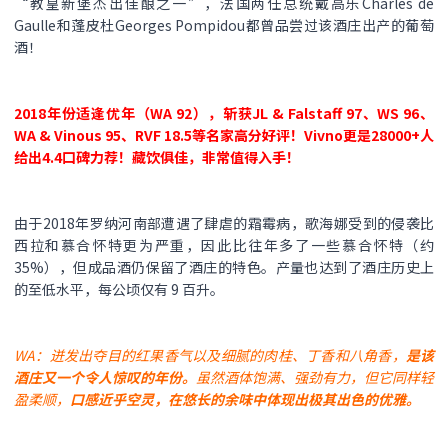
“教皇新堡杰出佳酿之一”，法国两任总统戴高乐Charles de
Gaulle和蓬皮杜Georges Pompidou都曾品尝过该酒庄出产的葡萄
酒！
2018年份适逢优年（WA 92），斩获JL & Falstaff 97、WS 96、
WA & Vinous 95、RVF 18.5等名家高分好评！Vivno更是28000+人
给出4.4口碑力荐！藏饮俱佳，非常值得入手！
由于2018年罗纳河南部遭遇了肆虐的霜霉病，歌海娜受到的侵袭比
西拉和慕合怀特更为严重，因此比往年多了一些慕合怀特（约
35%），但成品酒仍保留了酒庄的特色。产量也达到了酒庄历史上
的至低水平，每公顷仅有 9 百升。
WA：迸发出夺目的红果香气以及细腻的肉桂、丁香和八角香，
是该
酒庄又一个令人惊叹的年份。
虽然酒体饱满、强劲有力，但它同样轻
盈柔顺，
口感近乎空灵，在悠长的余味中体现出极其出色的优雅。