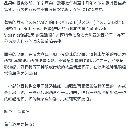
品果味紧实浓郁，单宁厚实，需要数年甚至十几年才能达到其最佳适
饮期。西拉也有较高的推荐适饮温度，在室温18°C左右。
著名的西拉产区有北隆河的HERMITAGE(艾米达吉)产区，法国北隆
河的Côte-Rôtie(罗地丘陵)产区的西拉和少量白葡萄品种
Viognier(维欧尼)的混酿很有产区特色以及澳大利亚的西拉子，亦可
称为澳大利亚的国家级葡萄品种。
西拉的混酿，在澳大利亚一般与赤霞珠的混酿，酒标上简单的称之为
西拉-赤霞珠。西拉也是南隆河的教皇新堡的混酿品种之一，经常与
歌海娜，慕怀特等品种酿成传统的教皇新堡酒品，在澳洲这种混酿经
常简单称之为GSM。
一小部分西拉也会用于酿造桃红，加强型葡萄酒如波特类型的，亦或
是红起泡酒。一些红起泡酒含有一点甜味，也有一些酿酒师酿造干型
的红起泡酒，酒的复杂度和香气与红葡萄酒接近。
颜色： 深紫色
葡萄酒主要特点：