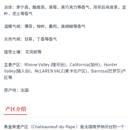
总体：单宁高，酸度高，黑莓，黑巧克力等香气，陈年后有皮革，湿
叶，泥土等香气
温暖气候：薄荷，桉树，薰肉，黑胡椒等香气
炎热气候：甘草，丁香等香气
理想土壤： 花岗岩等
主要产区：Rhone Valley (隆河谷)，California(加州)，Hunter
Valley(猎人谷)，McLAREN VALE(麦卡伦产区)，Barrosa(巴罗莎)产
区等
原产地：法国
产区介绍
教皇新堡产区（Chateauneuf-du-Pape ）是法国南罗纳河谷的一个