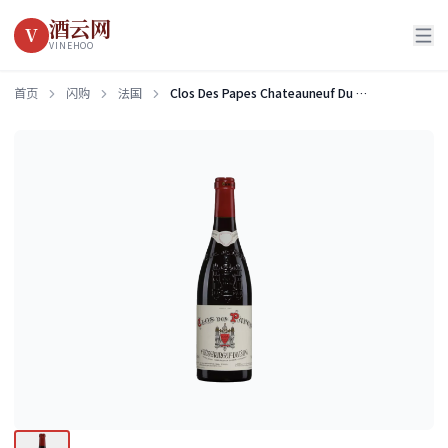
酒云网
V
VINEHOO
首页
闪购
法国
Clos Des Papes Chateauneuf Du Pape Rouge - 2018