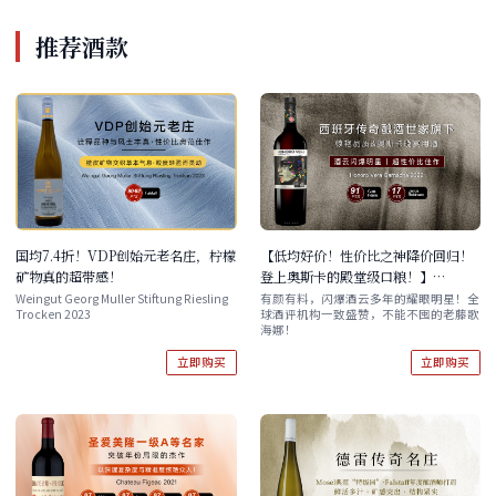
推荐酒款
国均7.4折！VDP创始元老名庄，柠檬
【低均好价！性价比之神降价回归！
矿物真的超带感！
登上奥斯卡的殿堂级口粮！】
Honoro Vera Garnacha 2022 单
Weingut Georg Muller Stiftung Riesling
有颜有料，闪爆酒云多年的耀眼明星！全
Trocken 2023
球酒评机构一致盛赞，不能不囤的老藤歌
支/双支/六支原箱
海娜！
立即购买
立即购买