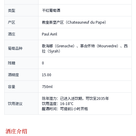
类型
干红葡萄酒
产区
教皇新堡产区（Chateauneuf du Pape）
酒庄
Paul Avril
歌海娜（Grenache）、慕合怀特（Mourvedre）、西
葡萄品种
拉（Syrah）
残糖
0
酒精度
15.00
容量
750ml
陈年潜力：已进入适饮期，可饮至2035年
饮用建议
饮用温度：16-18℃
醒酒时间：可提前1小时开瓶
酒庄介绍