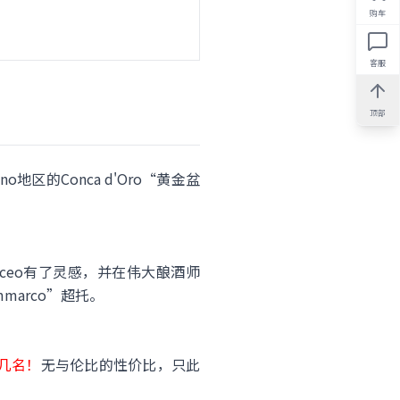
购车
客服
顶部
ano地区的Conca d'Oro“黄金盆
lceo有了灵感，并在伟大酿酒师
ammarco”超托。
前几名！
无与伦比的性价比，只此