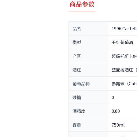
商品参数
品名
1996 Castell
类型
干红葡萄酒
产区
超级托斯卡纳（S
酒庄
蓝宝拉酒庄（Cas
葡萄品种
赤霞珠（Caber
残糖
0
酒精度
0.00
容量
750ml