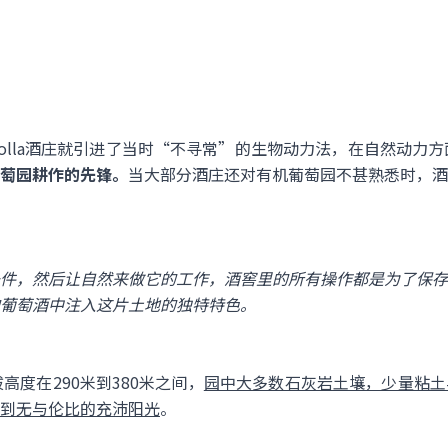
ei Rampolla酒庄就引进了当时“不寻常”的生物动力法，在自然
萄园耕作的先锋。
当大部分酒庄还对有机葡萄园不甚熟悉时，酒
件，然后让自然来做它的工作，酒窖里的所有操作都是为了保存
葡萄酒中注入这片土地的独特特色。
高度在290米到380米之间，
园中大多数石灰岩土壤，少量粘土
到无与伦比的充沛阳光
。