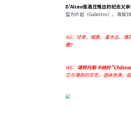
D'Alceo是酒庄推出的纪念父
型为片岩（Galestro），海
AG：甘草、烟熏、灌木丛、薄荷
现！
WS：
堪称托斯卡纳的"Château M
芯与薄荷的芬芳。酒体饱满，层