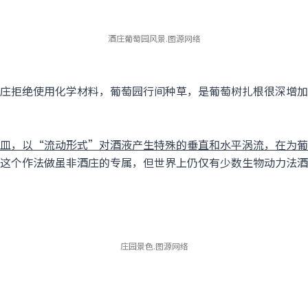
酒庄葡萄园风景.图源网络
庄拒绝使用化学材料，葡萄园行间种草，是葡萄树扎根很深增加
皿，以“流动形式”对酒液产生特殊的垂直和水平涡流，在为葡
这个作法做虽非酒庄的专属，但世界上仍仅有少数生物动力法酒
庄园景色.图源网络