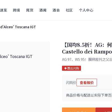
速发
跨境
尾货
酒闻
酒会
社区
个人中心
' d'Alceo' Toscana IGT
【国均8.5折！AG
Castello dei Rampo
AG 97、WS 95！膜拜超托
酒云闪购
闪购价
查看报价
商品价格与配送以实际下单页