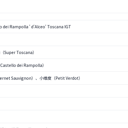
o dei Rampolla ' d'Alceo' Toscana IGT
uper Toscana）
tello dei Rampolla）
net Sauvignon）、小维度（Petit Verdot）