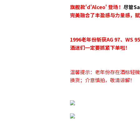
旗舰款'd'Alceo' 登场！
尽管S
完美融合了丰盈感与力量感，赋
1996老年份斩获AG 97、WS
酒迷们一定要抓紧下单啦！
温馨提示：老年份存在酒标轻微
换货；介意慎拍，敬清谅解！