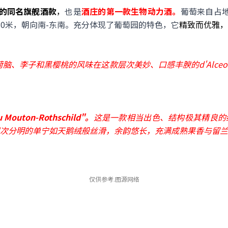
亲的同名旗舰酒款
，
也是
酒庄的第一款生物动力酒。
葡萄来自占
拔380米，朝向南-东南。充分体现了葡萄园的特色，它
精致而优雅，
脑、李子和黑樱桃的风味在这款层次美妙、口感丰腴的d'Alce
outon-Rothschild"。
这是一款相当出色、结构极其精良的
次分明的单宁如天鹅绒般丝滑，余韵悠长，充满成熟果香与留兰
仅供参考.图源网络