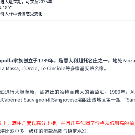
进入适饮期，可饮至2035年
-18℃
可倒入杯中慢慢感受变化
la由Rampolla家族创立于1739年，是意大利超托名庄之一，
地处Panz
La Massa, L'Orcio, Le Cinciole等多家基安蒂名家。
萄酒进行大胆革新，酿造出的独特而伟大的葡萄酒。1980年，A
用Cabernet Sauvignon和Sangiovese混酿出该地区第一瓶 “S
的必买酒单上，酒庄几度以高分上榜，并且几乎包圆了价格从低到高的
堪比波尔多一级庄的酒款品质与稳定水准！