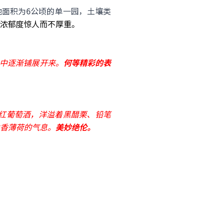
地面积为6公顷的单一园，土壤类
浓郁度惊人而不厚重。
o中逐渐铺展开来。
何等精彩的表
红葡萄酒，洋溢着黑醋栗、铅笔
香薄荷的气息。
美妙绝伦。