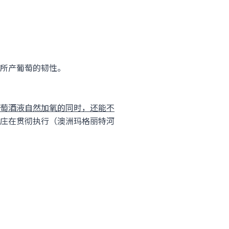
所产葡萄的韧性。
萄酒液自然加氧的同时，还能不
庄在贯彻执行（澳洲玛格丽特河