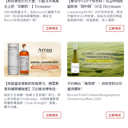
【勃艮第性价比天堂！打脸众多高高
【摩泽尔VDP干型先锋丨乌玉特级园
在上的“收割机”】Domaine
蓝板岩“园中园”GG】Heymann-
Barraud Macon Vergisson La
Lowenstein Winninger Uhlen
300+的质量水平，在Barraud只需要不到
Lobenberg 96-98！VDP宗师名家，摩泽
200！380米高海拔葡萄园，酒庄在
尔雷司令GG领导者，来自乌玉园珍稀蓝
Roche 2023 单支/双支/六支 现货速
Blaufusser Lay Riesling GG 2021
Macon中至出色的一款！
板岩园中园！线性紧致，迷人清新！
发！
立即购买
立即购买
【英国皇室青睐的苏威黑马，赫雷斯
平价喝出“高级感”！珀帝家的白你
雪莉桶原桶强度】艾伦精选博帝佳雪
值得拥有！
梨桶原桶强度单一麦苏格兰威士忌
目前艾伦岛唯一的威士忌蒸馏厂发行，核
Nicolas Potel Coteaux Bourguignons
心系列新品The Bodega，优质赫雷斯雪
Chardonnay Blanc 2023
700ml原盒装 单支/六支原箱
莉桶原桶强度（Cask Strength）装瓶，
奢华优雅。
立即购买
立即购买