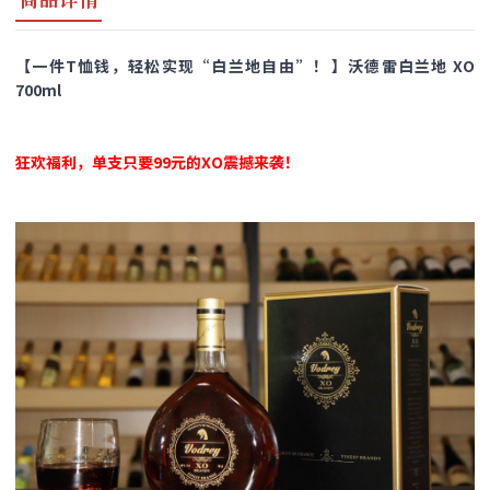
【一件T恤钱，轻松实现“白兰地自由”！​】沃德雷白兰地 XO
700ml
狂欢福利，单支只要99元的XO震撼来袭！