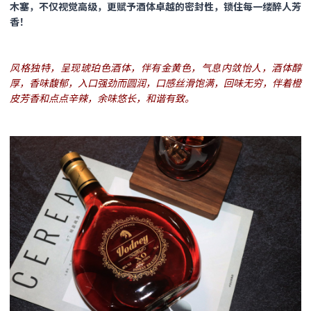
木塞，不仅视觉高级，更赋予酒体卓越的密封性，锁住每一缕醉人芳
香！
风格独特，呈现琥珀色酒体，伴有金黄色，气息内敛怡人，酒体醇
厚，香味馥郁，入口强劲而圆润，口感丝滑饱满，回味无穷，伴着橙
皮芳香和点点辛辣，余味悠长，和谐有致。