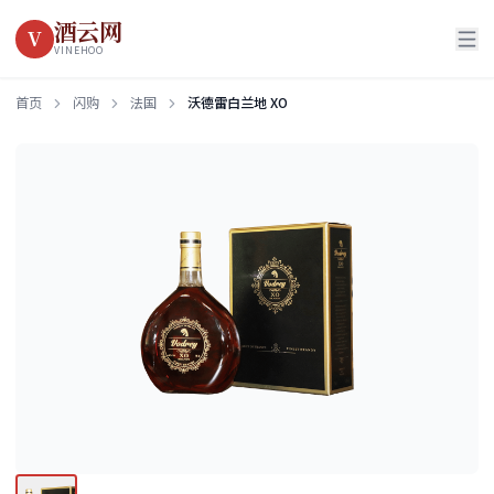
酒云网
V
VINEHOO
首页
闪购
法国
沃德雷白兰地 XO