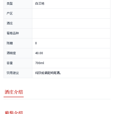
类型
白兰地
产区
酒庄
葡萄品种
残糖
0
酒精度
40.00
容量
700ml
饮用建议
纯饮或调配鸡尾酒。
酒庄介绍
葡萄介绍