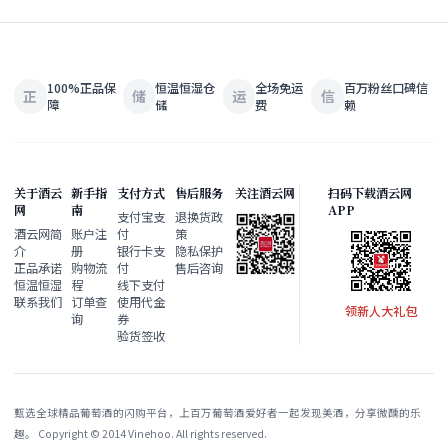
100%正品保
恒温恒湿仓
全场免运
百万粉丝口碑信
正
储
运
信
障
储
费
赖
关于酒云
新手指
支付方式
售后服务
关注酒云网
扫码下载酒云网
网
南
APP
支付宝支
退换货政
酒云网简
账户注
付
策
介
册
银行卡支
隐私保护
正品承诺
购物流
付
售后咨询
恒温恒湿
程
线下支付
联系我们
订单查
使用代金
领新人大礼包
询
券
验货签收
甄选全球精品葡萄酒的闪购平台，上百万葡萄酒爱好者一起发现美酒，分享微醺的乐
趣。 Copyright © 2014 Vinehoo. All rights reserved.