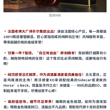
图源网络
· 法国老牌大厂诗乐尔集团出品！
源自法国核心产区，每一滴都是
100%精选葡萄酿造、匠心蒸馏而成的纯粹白兰地！风味醇熟丰盈，
带来超越价格的高级享受！
· 仅需一件T恤钱，“白兰地自由”即刻拥有！
告别精打细算的小
酌，拥抱想喝就喝的任性！​这个性价比必须闭眼囤，还要啥自行车
啊！
· 纯饮感受法式醇厚，作为调酒基酒更能完美胜任！
炎炎夏日，正
是鸡尾酒的主场！用沃德雷XO来调配经典的​Sidecar​或清爽的
Horse’s Neck，简直是天作之合！关键是——99元的品质XO，调
制起来毫不手软，尽情创意不心疼！​​
· 高颜值登场，细节尽显尊贵！
耀眼的金色瓶颈，如同为酒液加
冕；精致金色锡纸封口，透露出不凡品质；搭配现代感十足的定制橡