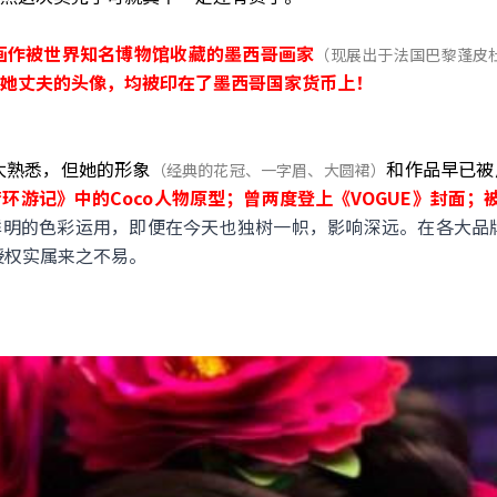
画作被世界知名博物馆收藏的墨西哥画家
（现展出于法国巴黎蓬皮
她丈夫的头像，均被印在了墨西哥国家货币上！
不太熟悉，
但她的形象
和作品早已被
（经典的花冠、一字眉、大圆裙）
环游记》中的Coco人物原型；曾两度登上《VOGUE》封面；
明的色彩运用，即便在今天也独树一帜，影响深远。在各大品牌&
授权实属来之不易。