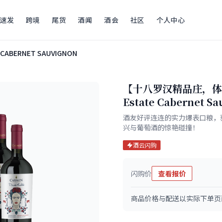
速发
跨境
尾货
酒闻
酒会
社区
个人中心
E CABERNET SAUVIGNON
【十八罗汉精品庄，体面与
Estate Cabernet 
酒友好评连连的实力爆表口粮，获誉
兴与葡萄酒的惊艳碰撞！
酒云闪购
闪购价
查看报价
商品价格与配送以实际下单页