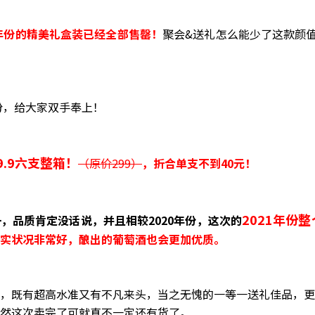
0年份的精美礼盒装已经全部售罄！
聚会&送礼怎么能少了这款颜
份，给大家双手奉上！
9.9六支整箱！
（原价299）
，折合单支不到40元！
2021年份
，品质肯定没话说，并且相较2020年份，这次的
实状况非常好，酿出的葡萄酒也会更加优质。
，既有超高水准又有不凡来头，当之无愧的一等一送礼佳品，更
然这次卖完了可就真不一定还有货了。