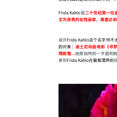
Frida Kahlo
是
二十世纪第一位
尤为昂贵的女性画家
。
弗里达和
或许
Frida Kahlo这个名字你
的对象：
迪士尼动画电影《寻梦
情致敬...
她那独特的一字眉和鲜
拿到
Frida Kahlo在葡萄酒界的