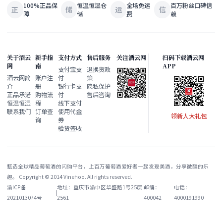
100%正品保
恒温恒湿仓
全场免运
百万粉丝口碑信
正
储
运
信
障
储
费
赖
关于酒云
新手指
支付方式
售后服务
关注酒云网
扫码下载酒云网
网
南
APP
支付宝支
退换货政
酒云网简
账户注
付
策
介
册
银行卡支
隐私保护
正品承诺
购物流
付
售后咨询
恒温恒湿
程
线下支付
联系我们
订单查
使用代金
领新人大礼包
询
券
验货签收
甄选全球精品葡萄酒的闪购平台，上百万葡萄酒爱好者一起发现美酒，分享微醺的乐
趣。 Copyright © 2014 Vinehoo. All rights reserved.
渝ICP备
地址：重庆市渝中区华盛路1号25层
邮编：
电话：
|
2021013074号
2561
400042
4000191990