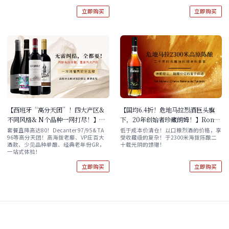
立即购买
立即购买
【西班牙“高分天团”！四大产区&
【国均6.4折！危地马拉烈酒巨头旗
不同风格& N个品种一网打尽！】西
下，20年创始者珍藏朗姆！】Ron
班牙北部风情初体验 自选套餐
Malteco 20 anos Reserva del
套餐直降高达80！Decanter 97/95 & TA
低于成本价清仓！以口粮烈酒的价格，享
96等高分天团！高海拔老藤、VP庄百大
受收藏级的复杂！于2300米海拔陈酿二
Fundador 单支/双支
酒款、少见品种单酿、经典老年份GR，
十载光阴的馈赠！
一站式体验！
立即购买
立即购买