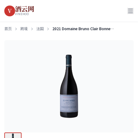
酒云网
V
VINEHOO
首页
跨境
法国
2021 Domaine Bruno Clair Bonnes-Mares Grand Cru