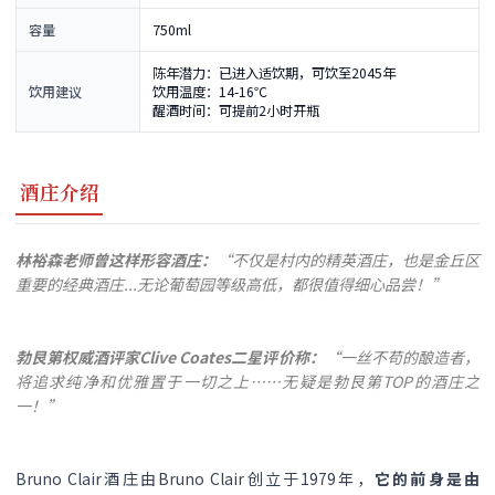
容量
750ml
陈年潜力：已进入适饮期，可饮至2045年
饮用建议
饮用温度：14-16℃
醒酒时间：可提前2小时开瓶
酒庄介绍
林裕森老师曾这样形容酒庄：
“不仅是村内的精英酒庄，也是金丘区
重要的经典酒庄...无论葡萄园等级高低，都很值得细心品尝！”
勃艮第权威酒评家Clive Coates二星评价称：
“一丝不苟的酿造者，
将追求纯净和优雅置于一切之上……无疑是勃艮第TOP的酒庄之
一！”
Bruno Clair酒庄由Bruno Clair创立于1979年，
它的前身是由