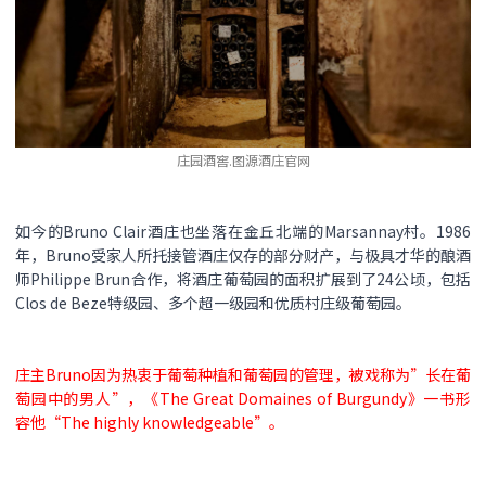
庄园酒窖.图源酒庄官网
如今的Bruno Clair酒庄也坐落在金丘北端的Marsannay村。1986
年，Bruno受家人所托接管酒庄仅存的部分财产，与极具才华的酿酒
师Philippe Brun合作，将酒庄葡萄园的面积扩展到了24公顷，包括
Clos de Beze特级园、多个超一级园和优质村庄级葡萄园。
庄主Bruno因为热衷于葡萄种植和葡萄园的管理，被戏称为”长在葡
萄园中的男人”，《The Great Domaines of Burgundy》一书形
容他“The highly knowledgeable”。