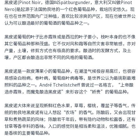
黑皮诺(Pinot Noir，德国叫Spätburgunder，意大利又叫做Pinot
Nero)是起源于法国勃艮地的一个红色葡萄品种，栽培历史悠久。现
在也在世界范围内广泛种植，喜欢比较凉爽的产区，现在也被世界公
认为可以酿造最好的葡萄酒的葡萄品种之一。
黑皮诺
葡萄的叶子比赤霞珠或是西拉的叶子要小，枝叶本身的也不像
其它葡萄品种那种茂盛。它不仅对风和霜等自然灾害非常敏感，亦对
产量，土壤，修剪方式也有极高的要求。酿造时的发酵方式，及土
壤，产区都会酿造出非常不同的风格的葡萄酒。
黑皮诺
是一款皮薄果小的葡萄品种，在潮湿气候极容易腐烂，也很容
易感染白粉病，卷叶病，葡萄扇叶病毒等，是世界公认为最挑剔最难
照料的品种之一。André Tchelistcheff 曾说过一名格言，“上帝酿
造赤霞珠，而魔鬼酿造
黑皮诺
”来形容这个“娇贵”的葡萄品种。
黑皮诺
大体来说呈现新鲜红色水果，草莓，樱桃，覆盆子等香气，传
统的勃艮地
黑皮诺
有让人想起“农场”的香气。陈酿后，又会出现甘
草和煮熟蔬菜的风味；陈酿若干年后，带有隐约动物和松露香，还有
甘草等香辛料的香味。入口的感觉则是相当柔和温淡，优雅细腻。也
是香槟的主要葡萄品种。