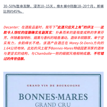
30–50%整串发酵，浸渍10–15天，橡木桶中陈酿18–20个月，新桶
比例约45%。
Decanter：在酒窖品鉴时，我写下
"此酒只应天上有"的评注——这
款令人惊叹的佳酿确实名副其实
：扑鼻而来的是极度成熟的李果芬
芳，伴随着咖啡粉、烟熏与香料的暗香涌动。酒体丰硕醇厚，单宁坚
实有力，余韵绵长不绝。该酒产自酒庄在 Morey-St-Denis方向的
1.64公顷地块，此处的风土赋予Bonnes-Mares特级园更浑厚的酒体
与更坚实的结构，与Chambolle一侧的细腻风格相映成趣。
不可错
过的传世佳酿。