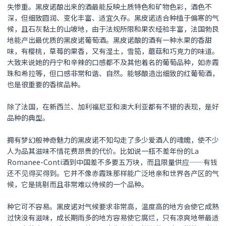
失惨重。黑皮诺酿出来的酒最能反映土质特色和矿物色彩，酒色不
深，但细致圆润、变化丰富、适宜久存。黑皮诺适合种植于偏寒的气
候，且石灰黏土的山坡地，由于法规所限和果农经验丰富，法国勃艮
地能产出最优质的黑皮诺葡萄酒。黑皮诺酿的酒有一种水果的香甜
味，有樱桃，草莓的果香，又有湿土，雪笳，蘑菇和巧克力的味道。
大致来说她的丹宁和辛辣的口感都不及其他着名的葡萄品种，如赤霞
珠和希拉等，但口感非常和谐、自然。能够酿造出细致的红葡萄酒，
也是很重要的香槟品种。
除了法国，在新西兰、加利福尼亚和澳大利亚都有不错的表现，是好
品种的典型。
拥有梦幻般神奇魅力的
黑皮诺
不知勾走了多少爱酒人的魂魄，使不少
人为品其滋味不惜花费昂贵的代价。比如说一瓶不差年份的La
Romanee-Conti酒到中国差不多要五万块，而且限量供应——有钱
还不见得买得到。它并不像赤霞珠那样能广泛地亲和世界各产区的气
候，它是挑剔而且非常难以侍候的一个品种。
种它可不容易。
黑皮诺
对气候要求非常高，温度高的地方会使它成熟
过快没有滋味，成长期雨多的地方容易使它腐烂，只有凉爽地带最适