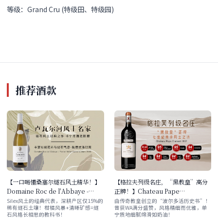
等级：Grand Cru (特级田、特级园)
推荐酒款
【一口喝懂桑塞尔燧石风土精华！】
【格拉夫列级名庄，“黑教皇”高分
Domaine Roc de l'Abbaye -
正牌！】Chateau Pape
Florian Mollet Sancerre Blanc
Clement 2021
Silex风土的经典代表，深耕产区仅15%的
由传奇教皇创立的“波尔多活历史书”！
稀有燧石土壤！柑橘风暴+清晰矿感=燧
曾获WA满分盛赞，风格精细而优雅，单
2024
石风格长相思的教科书！
宁质地细腻绵滑如奶油！