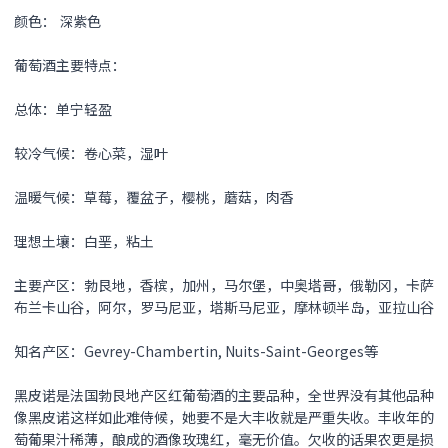
颜色： 深紫色
葡萄酒主要特点：
总体：单宁轻盈
较冷气候：卷心菜，湿叶
温暖气候：草莓，覆盆子，樱桃，蘑菇，肉香
理想土壤：白垩，粘土
主要产区：勃艮地，香槟，加州，马尔堡，中奥塔哥，俄勒冈，卡萨
布兰卡山谷，阿尔，罗马尼亚，塔斯马尼亚，摩林顿半岛，亚拉山谷
知名产区：Gevrey-Chambertin, Nuits-Saint-Georges等
黑皮诺是法国勃艮地产区红葡萄酒的主要品种，全世界没有其他品种
像黑皮诺这样如此难侍候，她要不是大丰收就是严重失收。丰收年的
萄葡果汁稀薄，酿成的酒像玫瑰红，毫无价值。欠收的话果农更是损