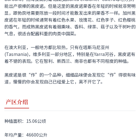
能出产很棒的
黑皮诺
。但是这里的
黑皮诺
果香在年轻的时候就非常明
显，跟勃艮地需要陈放一段时间才能散发出来的果香不一样。加州
黑
皮诺
在年轻的时候通常有着红色水果、玫瑰花、红色李子、红色樱桃
的香气，而成熟
黑皮诺
有着烟熏味、香料、绿茶、菇子以及干树叶的
气息，很适合配酱料重的肉类中国菜。
在澳大利亚，一般地方都比较热，只有在塔斯马尼亚州
(Tasmania)，维多利亚一部分地区，特别是在Yarra河谷，
黑皮诺
有
着不错的表现。它在智利、新西兰、南非也都有不同程度的种植。
黑皮诺
是很“作”的一个品种，细细品味便会发现它“作”得很有味
道，慢慢的你会发现自己已经爱上它，离不开它了。
产区介绍
种植面积：15.06公顷
年均产量：46600公升