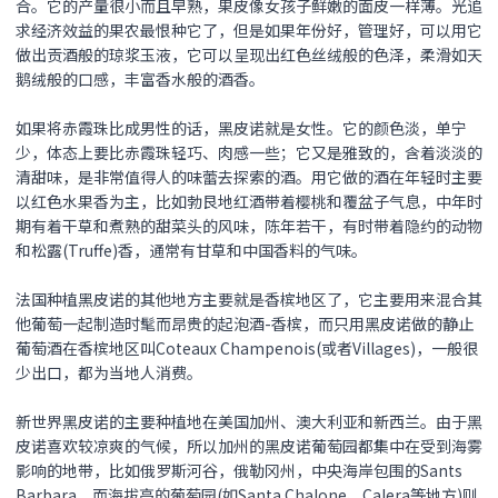
合。它的产量很小而且早熟，果皮像女孩子鲜嫩的面皮一样薄。光追
求经济效益的果农最恨种它了，但是如果年份好，管理好，可以用它
做出贡酒般的琼浆玉液，它可以呈现出红色丝绒般的色泽，柔滑如天
鹅绒般的口感，丰富香水般的酒香。
如果将赤霞珠比成男性的话，
黑皮诺
就是女性。它的颜色淡，单宁
少，体态上要比赤霞珠轻巧、肉感一些；它又是雅致的，含着淡淡的
清甜味，是非常值得人的味蕾去探索的酒。用它做的酒在年轻时主要
以红色水果香为主，比如勃艮地红酒带着樱桃和覆盆子气息，中年时
期有着干草和煮熟的甜菜头的风味，陈年若干，有时带着隐约的动物
和松露(Truffe)香，通常有甘草和中国香料的气味。
法国种植黑皮诺的其他地方主要就是香槟地区了，它主要用来混合其
他葡萄一起制造时髦而昂贵的起泡酒-香槟，而只用
黑皮诺
做的静止
葡萄酒在香槟地区叫Coteaux Champenois(或者Villages)，一般很
少出口，都为当地人消费。
新世界
黑皮诺
的主要种植地在美国加州、澳大利亚和新西兰。由于
黑
皮诺
喜欢较凉爽的气候，所以加州的
黑皮诺
葡萄园都集中在受到海雾
影响的地带，比如俄罗斯河谷，俄勒冈州，中央海岸包围的Sants
Barbara，而海拔高的葡萄园(如Santa Chalone、Calera等地方)则