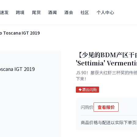
速发
跨境
尾货
酒闻
酒会
社区
个人中心
no Toscana IGT 2019
【少见的BDM产区干白V
'Settimia' Vermen
JS 90！屡获大红虾三杯奖的
下来！
酒云闪购
闪购价
查看报价
商品价格与配送以实际下单页