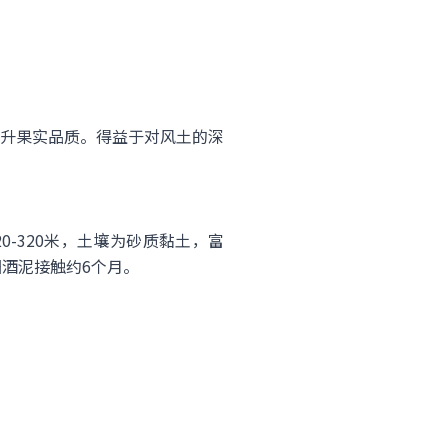
升果实品质。得益于对风土的深
220-320米，土壤为砂质黏土，富
细酒泥接触约6个月。