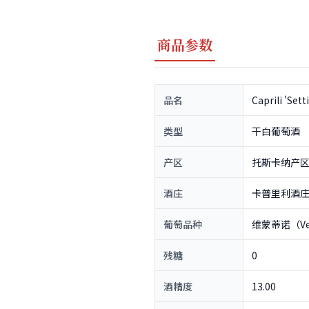
商品参数
品名
Caprili 'Se
类型
干白葡萄酒
产区
托斯卡纳产区（
酒庄
卡普里利酒庄（
葡萄品种
维蒙蒂诺（Ver
残糖
0
酒精度
13.00