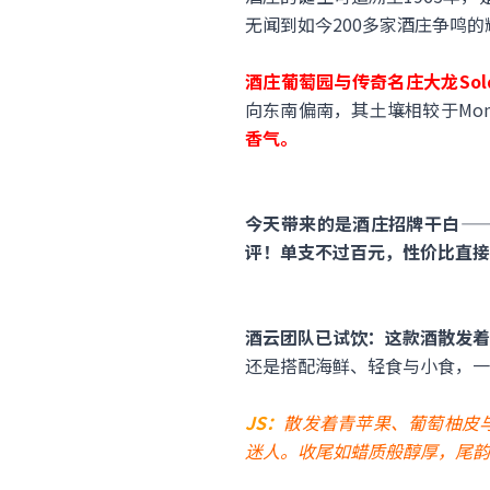
无闻到如今200多家酒庄争鸣
酒庄葡萄园与传奇名庄大龙Solder
向东南偏南，其土壤相较于Mon
香气。
今天带来的是酒庄招牌干白——BD
评！单支不过百元，性价比直接
酒云团队已试饮：这款酒散发着
还是搭配海鲜、轻食与小食，一
JS：
散发着青苹果、葡萄柚皮
迷人。收尾如蜡质般醇厚，尾韵