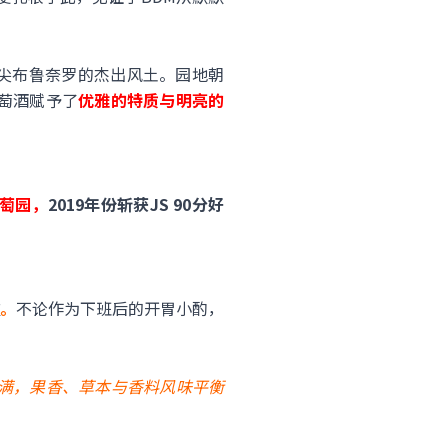
尖布鲁奈罗的杰出风土。园地朝
葡萄酒赋予了
优雅的特质与明亮的
萄园，
2019年份斩获JS 90分好
。
不论作为下班后的开胃小酌，
满，果香、草本与香料风味平衡