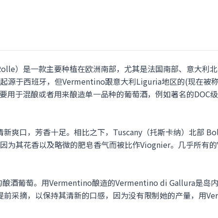
为Rolle）是一款主要种植在欧洲南部，尤其是法国南部、意大利北部以及C
牙，但Vermentino跟意大利Liguria地区的(现在被称为Pigato)
主要用于混酿或者用来酿造单一品种的葡萄酒，例如著名的DOC级别的葡萄
清新爽口，芳香十足。相比之下，Tuscany（托斯卡纳）北部 Bolghe
其花香以及略微的肥皂香气而被比作Viognier。几乎所有的Ve
主要的酿酒葡萄。用Vermentino酿造的Vermentino di Gallu
需要提前采摘，以保持其清新的口感，因为没有限制她的产量，用Ver