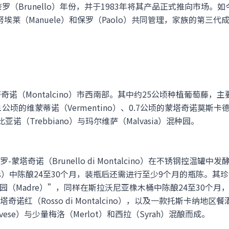
罗（Brunello）年份，并于1983年将其产品正式推向市场。如
努埃莱（Manuele）和保罗（Paolo）共同管理，家族的第三代成
奇诺（Montalcino）市西南部。其中约25公顷种植葡萄藤，
，以及1公顷的维蒙蒂诺（Vermentino）、0.7公顷的蒙塔奇诺莫斯卡德洛（
雷比亚诺（Trebbiano）与玛尔维萨（Malvasia）混种园。
塔奇诺（Brunello di Montalcino）在不锈钢控温罐
k casks）中陈酿24至30个月，装瓶后还需进行至少9个月的瓶陈。其
“母亲园（Madre）”，同样在斯拉沃尼亚橡木桶中陈酿24至30个
红（Rosso di Montalcino），以及一款托斯卡纳地区餐酒（
ovese）与少量梅洛（Merlot）和西拉（Syrah）混酿而成。