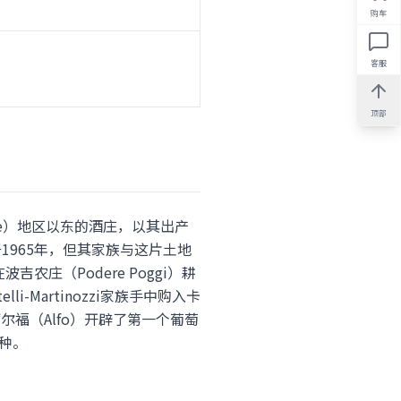
购车
客服
顶部
elle）地区以东的酒庄，以其出产
立于1965年，但其家族与这片土地
吉农庄（Podere Poggi）耕
li-Martinozzi家族手中购入卡
子阿尔福（Alfo）开辟了第一个葡萄
种。