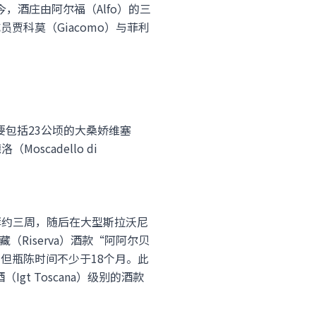
今，酒庄由阿尔福（Alfo）的三
员贾科莫（Giacomo）与菲利
主要包括23公顷的大桑娇维塞
Moscadello di
中发酵约三周，随后在大型斯拉沃尼
珍藏（Riserva）酒款“阿阿尔贝
月，但瓶陈时间不少于18个月。此
Igt Toscana）级别的酒款