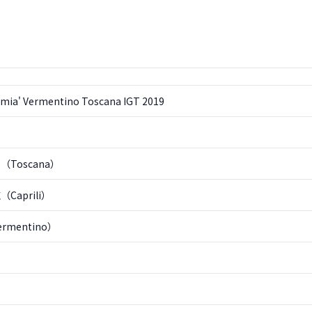
ttimia' Vermentino Toscana IGT 2019
Toscana）
Caprili）
mentino）