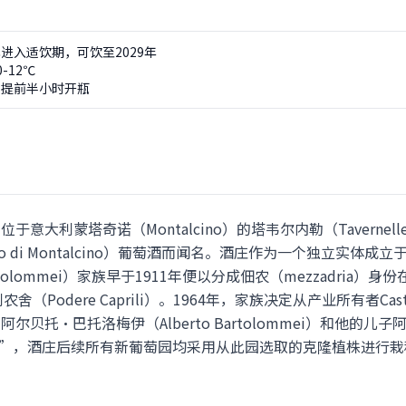
进入适饮期，可饮至2029年
-12℃
可提前半小时开瓶
家位于意大利蒙塔奇诺（Montalcino）的塔韦尔内勒（Tavern
lo di Montalcino）葡萄酒而闻名。酒庄作为一个独立实体成
ommei）家族早于1911年便以分成佃农（mezzadria）身份在波
Podere Caprili）。1964年，家族决定从产业所有者Castel
由阿尔贝托·巴托洛梅伊（Alberto Bartolommei）和他的儿
e）”，酒庄后续所有新葡萄园均采用从此园选取的克隆植株进行栽