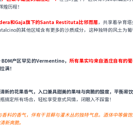
的辉煌历程！
a和Gaja旗下的Santa Restituta比邻而居
，共享着孕育塔
talcino的其他区域含有更多的沙质成分，这种独特的风土为
M产区罕见的Vermentino，
所有果实均来自酒庄自有的葡
拉满！
清新的花果香气，入口兼具甜美的果味与爽脆的酸度，平衡易饮
瓶搞定所有场合，轻松享受意式风情，闭眼入不踩雷！
与香料的香气，伴有干苔藓与灌木丛的独特气息。酒体中等偏饱
清新爽脆。