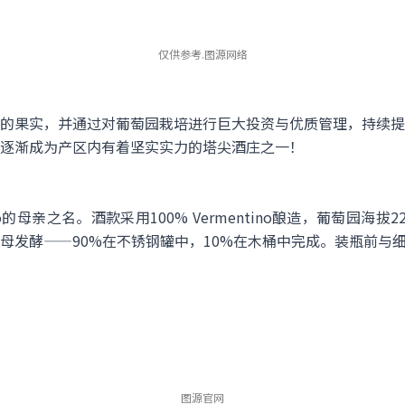
仅供参考.图源网络
的果实，并通过对葡萄园栽培进行巨大投资与优质管理，持续提
逐渐成为产区内有着坚实实力的塔尖酒庄之一！
lfo的母亲之名。酒款采用100% Vermentino酿造，葡萄园海拔
母发酵——90%在不锈钢罐中，10%在木桶中完成。装瓶前与
图源官网