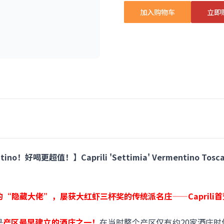
加入购物车
立即
！好喝更超值！】Caprili 'Settimia' Vermentino Tosca
cino产区的“隐藏大佬”，屡获大红虾三杯奖的传统派名庄——Caprili
是
产区最早建立的酒庄之一！
在当时整个产区仅有约20家酒庄时