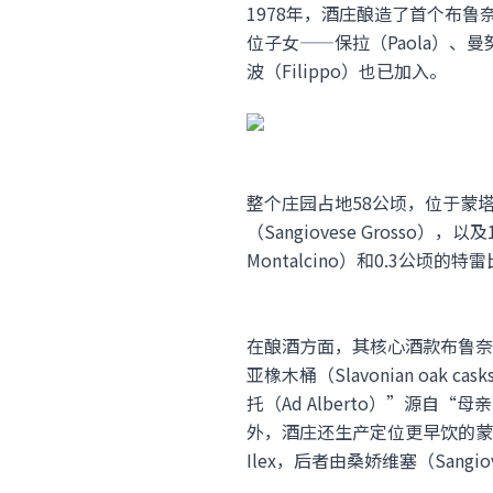
1978年，酒庄酿造了首个布鲁奈
位子女——保拉（Paola）、曼
波（Filippo）也已加入。
整个庄园占地58公顷，位于蒙塔
（Sangiovese Grosso）
Montalcino）和0.3公顷的特
在酿酒方面，其核心酒款布鲁奈罗-蒙
亚橡木桶（Slavonian oa
托（Ad Alberto）”源自
外，酒庄还生产定位更早饮的蒙塔奇诺
Ilex，后者由桑娇维塞（Sangi