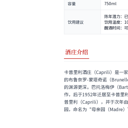
容量
750ml
陈年潜力：已
饮用建议
饮用温度：10
醒酒时间：
酒庄介绍
卡普里利酒庄（Caprili）是一
的布鲁奈罗-蒙塔奇诺（Brunel
的渊源更深。巴托洛梅伊（Bartol
作，后于1952年迁居至卡普里利农舍（
普里利（Caprili），并于次年
园，命名为“母亲园（Madr