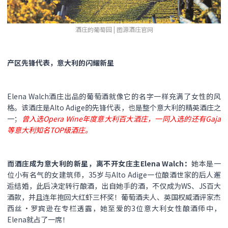
酒庄的葡萄园 | 图源酒庄官网
产区先锋代表，意大利的闪耀新星
Elena Walch酒庄出品的葡萄酒就像它的名字一样充满了女性的风
格。该酒庄是Alto Adige的先锋代表，也是整个意大利的精英酒庄之
一；
曾入选Opera Wine年度意大利百大酒庄，一同入选的还有Gaja
等意大利知名TOP级酒庄。
而酒庄成为意大利的新星，离不开女庄主Elena Walch：
她本是一
位小有名气的女建筑师，35岁与Alto Adige一位酿酒世家的后人邂
逅结婚，此后决定转行酿酒，出自她手的酒，不仅成为WS、JS百大
酒款，并且连年抱回大红虾三杯奖！葡萄酒夫人、英国权威酒评家杰
西丝·罗宾逊在专栏透露，她至爱的3位意大利女性酿酒师中，
Elena就占了一席！