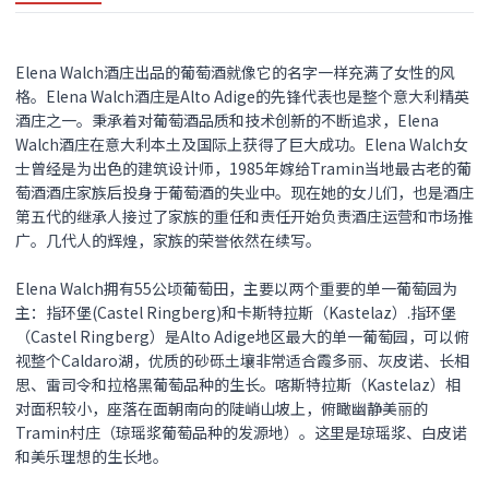
Elena Walch酒庄出品的葡萄酒就像它的名字一样充满了女性的风
格。Elena Walch酒庄是Alto Adige的先锋代表也是整个意大利精英
酒庄之一。秉承着对葡萄酒品质和技术创新的不断追求，Elena
Walch酒庄在意大利本土及国际上获得了巨大成功。Elena Walch女
士曾经是为出色的建筑设计师，1985年嫁给Tramin当地最古老的葡
萄酒酒庄家族后投身于葡萄酒的失业中。现在她的女儿们，也是酒庄
第五代的继承人接过了家族的重任和责任开始负责酒庄运营和市场推
广。几代人的辉煌，家族的荣誉依然在续写。
Elena Walch拥有55公顷葡萄田，主要以两个重要的单一葡萄园为
主：指环堡(Castel Ringberg)和卡斯特拉斯（Kastelaz）.指环堡
（Castel Ringberg）是Alto Adige地区最大的单一葡萄园，可以俯
视整个Caldaro湖，优质的砂砾土壤非常适合霞多丽、灰皮诺、长相
思、雷司令和拉格黑葡萄品种的生长。喀斯特拉斯（Kastelaz）相
对面积较小，座落在面朝南向的陡峭山坡上，俯瞰幽静美丽的
Tramin村庄（琼瑶浆葡萄品种的发源地）。这里是琼瑶浆、白皮诺
和美乐理想的生长地。