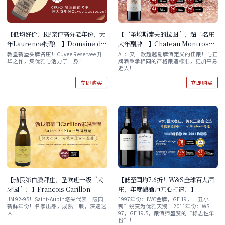
【低均好价！RP亲评高分老年份，大
【“圣埃斯泰夫的拉图”，超二名庄
年Laurence特酿！】Domaine du
大年副牌！】Chateau Montrose
Pegau Chateauneuf-du-Pape
La Dame de Montrose 2019
教皇新堡头牌名庄！Cuvee Reservee 升
AL：又一款超越副牌酒定义的佳酿！与正
华之作，集优雅与活力于一身！
牌酒秉承相同的严格酿造标准，更加平易
Cuvee Laurence 1990 现货
近人！
立即购买
立即购买
【勃艮第白膜拜庄，圣欧班一级“犬
【低至国均7.6折！W&S全球百大酒
牙园”！】Francois Carillon
庄，年度酿酒师匠心打造！】
Murgers des Dents de Chien
Churchill's Vintage Port 年份波特
JM 92-95！Saint-Aubin塔尖代表一级园
1997年份：IWC金牌，GE 19，“丑小
新鲜年份！名家出品，成熟丰腴，深邃迷
鸭”蜕变为优雅天鹅！2011年份：WS
Saint-Aubin Premier Cru 2023
1997/2011 自选
人！
97，GE 19.5，酿酒师盛赞的“标志性年
份”！