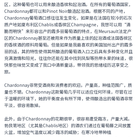
区，这种葡萄也可以用来酿造香槟和起泡酒。在所有的葡萄酒国家，
Chardonnay都可以和Pinot Noir酿造起泡酒。根据不同的产地，
Chardonnay葡萄酒口感往往发生变化，如果是在法国在较冷的石灰
质产地如夏布利区Chablis或香槟区Champagne，我想可以用“清
脆而明快”来形容出产的霞多丽葡萄酒的特点，在Meursault法定产
区的Chardonnay甚至还被用来作为质量上佳的起泡酒或法国香槟区
的香槟酒的原料用葡萄。但是如果是我最喜欢的美国加州出产的霞多
丽的话，其的特性使得其所酿造的葡萄酒入口之后具有多种变化并且
充满激情和阳光，往往你还能在其中找到凤梨等热带水果的味道，很
快那些味觉又变成了我口中清新童话，带领我的思绪经历这享受之
旅。
Chardonnay非常受酒商和消费者的欢迎。产量高，种植范围广，质
量也不错。Chardonnay这款葡萄几乎可以适应任何环境，尽管在过
于温暖的环境下，她的平衡度会有所下降，使得酿造出的葡萄酒非常
平淡，很容易散掉。
此外，由于Chardonnay的花期很早，很容易遭受霜冻，产量大减。
勃艮第地区（尤其是Chablis地区）的酒农们通过在葡萄藤之间放置
火盆，增加空气温度以减少霜冻的威胁；在寒冷地带种植