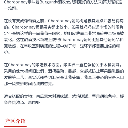
Chardonnay意味着Burgundy酒农会找到更好的方法来解决霜冻这
一难题。
在没有变成葡萄酒之前，Chardonnay葡萄树是极其娇嫩并容易得病
的。Chardonnay葡萄果实都比较小，如果我妈妈在逛市场的时候肯
定不会把这样的一串葡萄带回家，她们皮薄而且非常易碎并且极易被
氧化。这在酿酒技术领域上使得Chardonnay葡萄比起其他葡萄品种
更敏感，在丰收直到装瓶的过程中对于每一道环节都需要加倍的呵
护。
在Chardonnay的酿造技术方面，酿酒界一直在争论关于木桶发酵，
采用的像木桶新旧比例，酒槽摇动，局部、全部或防止苹果酸乳酸的
发酵等工艺。说实话那些词汇只会让我头痛，我真正关心的只是入口
那一段美妙时间给我的感觉。
适合搭配的食物：南瓜意大利调味饭、烤鸡腿饭、苹果胡桃色拉、鳗
鱼杂烩浓汤、基围虾
产区介绍