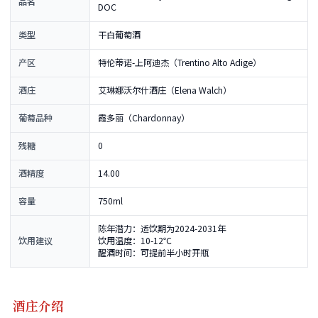
品名
DOC
类型
干白葡萄酒
产区
特伦蒂诺-上阿迪杰（Trentino Alto Adige）
酒庄
艾琳娜沃尔什酒庄（Elena Walch）
葡萄品种
霞多丽（Chardonnay）
残糖
0
酒精度
14.00
容量
750ml
陈年潜力：适饮期为2024-2031年
饮用建议
饮用温度：10-12℃
醒酒时间：可提前半小时开瓶
酒庄介绍