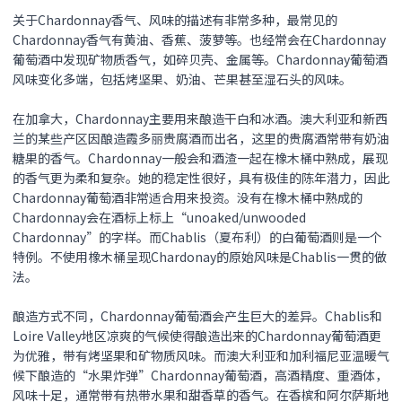
关于Chardonnay香气、风味的描述有非常多种，最常见的
Chardonnay香气有黄油、香蕉、菠萝等。也经常会在Chardonnay
葡萄酒中发现矿物质香气，如碎贝壳、金属等。Chardonnay葡萄酒
风味变化多端，包括烤坚果、奶油、芒果甚至湿石头的风味。
在加拿大，Chardonnay主要用来酿造干白和冰酒。澳大利亚和新西
兰的某些产区因酿造霞多丽贵腐酒而出名，这里的贵腐酒常带有奶油
糖果的香气。Chardonnay一般会和酒渣一起在橡木桶中熟成，展现
的香气更为柔和复杂。她的稳定性很好，具有极佳的陈年潜力，因此
Chardonnay葡萄酒非常适合用来投资。没有在橡木桶中熟成的
Chardonnay会在酒标上标上“unoaked/unwooded
Chardonnay”的字样。而Chablis（夏布利）的白葡萄酒则是一个
特例。不使用橡木桶呈现Chardonay的原始风味是Chablis一贯的做
法。
酿造方式不同，Chardonnay葡萄酒会产生巨大的差异。Chablis和
Loire Valley地区凉爽的气候使得酿造出来的Chardonnay葡萄酒更
为优雅，带有烤坚果和矿物质风味。而澳大利亚和加利福尼亚温暖气
候下酿造的“水果炸弹”Chardonnay葡萄酒，高酒精度、重酒体，
风味十足，通常带有热带水果和甜香草的香气。在香槟和阿尔萨斯地