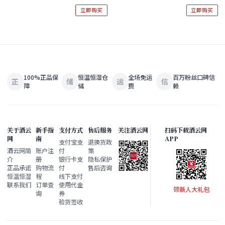
立即购买
立即购买
100%正品保
恒温恒湿仓
全场免运
百万粉丝口碑信
正
储
运
信
障
储
费
赖
关于酒云
新手指
支付方式
售后服务
关注酒云网
扫码下载酒云网
网
南
APP
支付宝支
退换货政
酒云网简
账户注
付
策
介
册
银行卡支
隐私保护
正品承诺
购物流
付
售后咨询
恒温恒湿
程
线下支付
联系我们
订单查
使用代金
领新人大礼包
询
券
验货签收