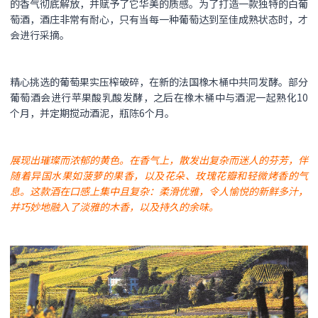
的香气彻底解放，并赋予了它华美的质感。为了打造一款独特的白葡
萄酒，酒庄非常有耐心，只有当每一种葡萄达到至佳成熟状态时，才
会进行采摘。
精心挑选的葡萄果实压榨破碎，在新的法国橡木桶中共同发酵。部分
葡萄酒会进行苹果酸乳酸发酵，之后在橡木桶中与酒泥一起熟化10
个月，并定期搅动酒泥，瓶陈6个月。
展现出璀璨而浓郁的黄色。在香气上，散发出复杂而迷人的芬芳，伴
随着异国水果如菠萝的果香，以及花朵、玫瑰花瓣和轻微烤香的气
息。这款酒在口感上集中且复杂：柔滑优雅，令人愉悦的新鲜多汁，
并巧妙地融入了淡雅的木香，以及持久的余味。