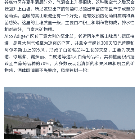
谷底地区在夏季清晨时分，气温会上升得很快，这种暖空气之后又会
迂回升上山坡，所以这里出产的葡萄可以酿出丰富浓郁且单宁成熟的
葡萄酒。温暖的高山暖流还有一个好处，能有效预防葡萄树疾病和真
菌感染。这里的土壤质量一般，主要由冲积土和崩积物构成，排水性
相对较好，且富含矿物质。
Alto Adige产区位于意大利的至北部，邻近阿尔卑斯山脉且与德国接
壤，是意大利气候至为凉爽的产区，并且全年超过300天阳光普照和
阿尔卑斯山上的冷风，形成了白葡萄品种生长的天堂，主要为灰皮
诺、琼瑶浆、霞多丽、白皮诺等这4大白葡萄品种，其种植面积占据
该区白葡萄品种的70%，大多数表现出清新的水果风味和明显的矿
物感，酒体圆润而不失酸度，风格独树一帜！