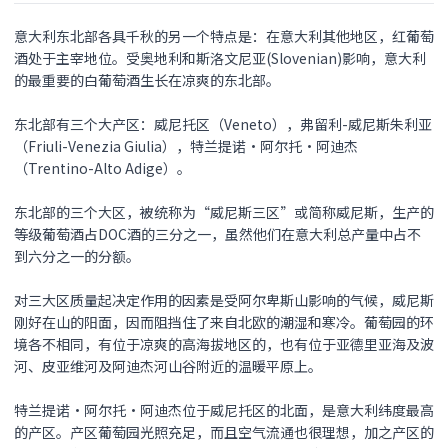
意大利东北部各具千秋的另一个特点是：在意大利其他地区，红葡萄
酒处于主宰地位。受奥地利和斯洛文尼亚(Slovenian)影响，意大利
的最重要的白葡萄酒生长在凉爽的东北部。
东北部有三个大产区：威尼托区（Veneto），弗留利-威尼斯朱利亚
（Friuli-Venezia Giulia），特兰提诺·阿尔托·阿迪杰
（Trentino-Alto Adige）。
东北部的三个大区，被统称为“威尼斯三区”或简称威尼斯，生产的
等级葡萄酒占DOC酒的三分之一，虽然他们在意大利总产量中占不
到六分之一的分额。
对三大区质量起决定作用的因素是受阿尔卑斯山影响的气候，威尼斯
刚好在山的阳面，因而阻挡住了来自北欧的潮湿和寒冷。葡萄园的环
境各不相同，有位于凉爽的高海拔地区的，也有位于亚德里亚海及波
河、皮亚维河及阿迪杰河山谷附近的温暖平原上。
特兰提诺·阿尔托·阿迪杰位于威尼托区的北面，是意大利纬度最高
的产区。产区葡萄园光照充足，而且空气流通也很理想，加之产区的