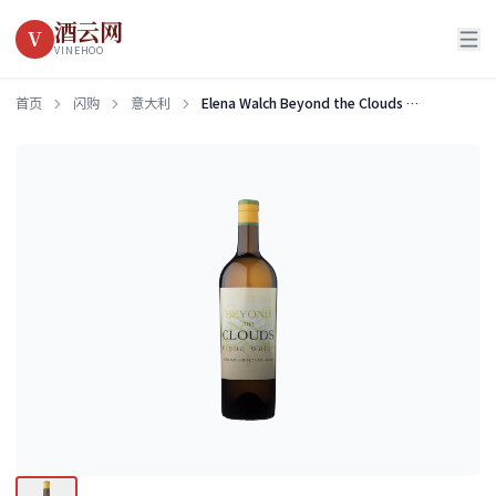
酒云网
V
VINEHOO
首页
闪购
意大利
Elena Walch Beyond the Clouds Bianco Alto Adige DOC