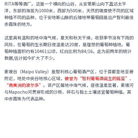
RITA等等酒厂。这是一个横向的山谷，从安第斯山向下直达太平
洋，东部的海拔为1000米，西部为500米，天然的坡度使不同的区域
种植不同的品种，位于安地斯山脉的丘陵地带葡萄园是出产智利最佳
赤霞珠的地方。
这里具有温和的地中海气候，夏天和秋天干燥，收获季节没有下雨的
风险，在葡萄的生长期日夜温差达20度，是理想的葡萄种植地。葡
萄种植面积约有10461公顷，红白比例为84/16。此为前两年的统计
数据,估计如今扩大了不少。
麦坡谷（Maipo Valley）是智利核心葡萄酒产区，位于首都圣地亚哥
附近，地处中央谷地核心区域，
被誉为“智利葡萄酒诞生的摇篮”、
“南美洲的波尔多”
。该产区属地中海气候，昼夜温差显著，麦坡河
与Mapocho河贯穿形成的沙砾、碎石与黏土土壤适宜葡萄种植。其
中赤霞珠为代表品种。