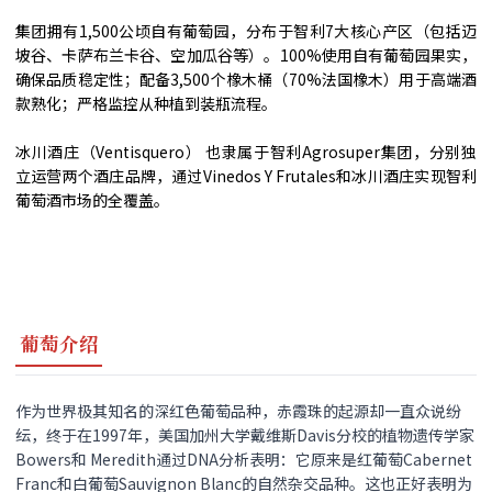
集团拥有1,500公顷自有葡萄园，分布于智利7大核心产区（包括迈
坡谷、卡萨布兰卡谷、空加瓜谷等）。100%使用自有葡萄园果实，
确保品质稳定性；配备3,500个橡木桶​（70%法国橡木）用于高端酒
款熟化；严格监控从种植到装瓶流程。
冰川酒庄（Ventisquero）​​ 也隶属于智利Agrosuper集团，分别独
立运营两个酒庄品牌，通过Vinedos Y Frutales和冰川酒庄实现智利
葡萄酒市场的全覆盖。
葡萄介绍
作为世界极其知名的深红色葡萄品种，赤霞珠的起源却一直众说纷
纭，终于在1997年，美国加州大学戴维斯Davis分校的植物遗传学家
Bowers和 Meredith通过DNA分析表明：它原来是红葡萄Cabernet
Franc和白葡萄Sauvignon Blanc的自然杂交品种。这也正好表明为