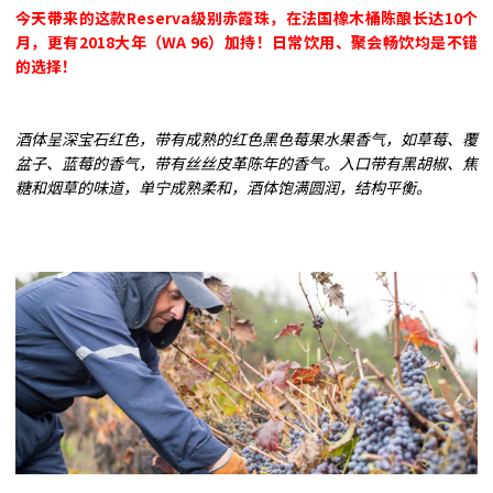
今天带来的这款Reserva级别赤霞珠，在法国橡木桶陈酿长达10个
月，更有2018大年（WA 96）加持！日常饮用、聚会畅饮均是不错
的选择！
酒体呈深宝石红色，带有成熟的红色黑色莓果水果香气，如草莓、覆
盆子、蓝莓的香气，带有丝丝皮革陈年的香气。入口带有黑胡椒、焦
糖和烟草的味道，单宁成熟柔和，酒体饱满圆润，结构平衡。