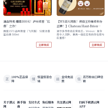
滴血特卖 爆降300元！泸州老窖“扛
【WS百大同款！侯伯王珍稀老年份
鼎”之作！
正牌！】Chateau Haut-Brion
1985 现货
国窖1573 品味敦煌（飞天版） 52度浓香
波尔多传奇名庄侯伯王，Vinous：复杂
型白酒 500ml
而令人沉醉，兼具一级庄应有的存在感与
庄重感！
立即购买
立即购买
100%正品保
恒温恒湿仓
全场免运
百万粉丝口碑信
正
储
运
信
障
储
费
赖
关于酒云
新手指
支付方式
售后服务
关注酒云网
扫码下载酒云网
网
南
APP