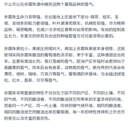
什么可以在赤霞珠酒中闻到这两个葡萄品种的香气。
赤霞珠生命力非常强，无论是地上还是地下部分-萌芽、结实、发
根、发枝条的能力都很强，叶片紧凑而厚实，抗病性较强，作为晚熟
品种，萌芽略晚，也减少冷凉地区春寒对幼芽的影响。有效的控制其
生长力，冬夏天的修剪及合适的种植管理方式也是非常必要的。
赤霞珠果粒小，果皮比例相对大，再加上赤霞珠果皮本身很厚，这就
使得采用赤霞珠酿造的葡萄酒色泽浓郁，单宁丰富，这种酒很适合陈
年。主要有黑加仑的，青灯笼椒的香气，欧洲产区年轻时会更倾向于
黑醋栗的香气，陈年后会有皮革，动物类的香气，新世界的代表会有
薄荷，桉树，咖啡，巧克力等香气，葡萄酒的辛香味，也会描述成雪
松，红木，香草，可可等香气。
赤霞珠非常重要的特性不仅仅在于因不同的产区、不同的土壤、不同
的气候、不同的酿造者、不同的酿造技艺所带来的丰富多样的风格，
而是同一个产区、同一片土壤、同样的微气候环境、相同的酿造者、
相同的酿造技艺所酿造出来的葡萄酒，每一年的特性持续和之外无尽
的变化以及丰富的差异性。