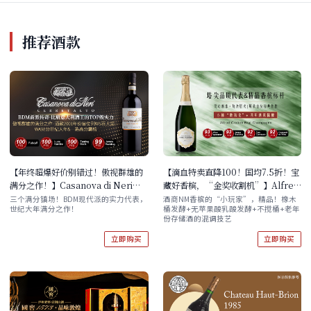
推荐酒款
【年终超爆好价别错过！傲视群雄的
【滴血特卖直降100！国均7.5折！宝
满分之作！】Casanova di Neri
藏好香槟，“金奖收割机”】Alfred
Tenuta Nuova Brunello di
Gratien Brut Champagne
三个满分镇场！BDM现代派的实力代表，
酒商NM香槟的“小玩家”，精品！橡木
世纪大年满分之作！
桶发酵+无苹果酸乳酸发酵+不搅桶+老年
Montalcino DOCG 2016
份存储酒的混调技艺
立即购买
立即购买