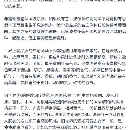
它的身影。
赤霞珠祖籍法国波尔多，如果没有它，波尔多红葡萄酒不可能拥有誉
满全球而且生生不息的魅力。波尔多左岸的名庄像种钱般侍候着葡萄
园，其实更多的是侍候赤霞珠。尽管波尔多葡萄酒规定要混合其他品
种一起酿造，但主要的还是赤霞珠。
世界上高品质的红葡萄酒不少都是使用赤霞珠来酿的。它是晚熟品
种，皮厚而黑，果粒小，果皮和果汁比例比别的葡萄都高，所以它能
酿造出颜色深、浓郁、单宁重的红葡萄酒。这类酒通常有着青椒和黑
色浆果(如黑加、李子、黑樱桃、桑果等)的香气，如果在新的木桶中
陈年，一般会有烟熏、香草、胡椒的香气，如果是陈年的老酒还会有
菌菇类、森林里的干树叶、动物皮毛、矿物的香气。
旧世界(指的是欧洲传统的产酒国)和新世界(主要指美国、澳大利
亚、智利、中国、阿根廷等酿造葡萄酒历史不长的国家)的葡萄酒风
格是不一样的，赤霞珠特别明显。相对而言，一般新世界所处的地带
气候较为温暖，而旧世界(以法国为主)比较温和。讲得俗一点可以用
人脱衣的方式来形容酒的风格。旧世界的酒如同脱衣女郎一般，是一
件件脱给你看的，比如波尔多名庄的红酒，打开后立刻喝会觉味道不