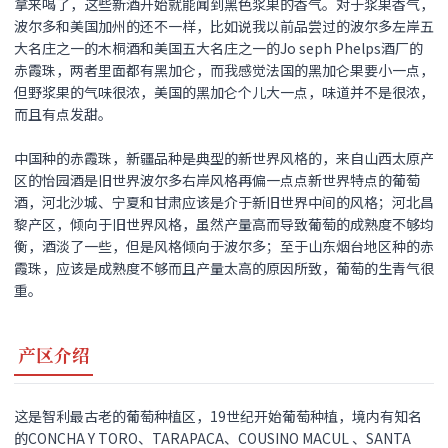
拿来喝了，这些新酒开始就能闻到黑色浆果的香气。对于浆果香气，
波尔多和美国加州的还不一样，比如说我以前品尝过的波尔多左岸五
大名庄之一的木桐酒和美国五大名庄之一的Jo seph Phelps酒厂的
赤霞珠，两者里面都有黑加仑，而我感觉法国的黑加仑果要小一点，
但野浆果的气味很浓，美国的黑加仑个儿大一点，味道并不是很浓，
而且有点发甜。
中国种的赤霞珠，新疆品种是典型的新世界风格的，来自山西太原产
区的怡园酒是旧世界波尔多右岸风格再偏一点点新世界特点的葡萄
酒，河北沙城、宁夏和甘肃应该是介于新旧世界中间的风格；河北昌
黎产区，倾向于旧世界风格，虽然产量高而导致葡萄的成熟度不够均
衡，酒淡了一些，但是风格倾向于波尔多；至于山东烟台地区种的赤
霞珠，应该是成熟度不够而且产量太高的原因所致，葡萄的生青气很
重。
产区介绍
这是智利最古老的葡萄种植区，19世纪开始葡萄种植，境内有知名
的CONCHA Y TORO、TARAPACA、COUSINO MACUL 、SANTA