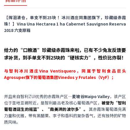
【挥泪清仓，单支不到25块 ！冰川酒庄同集团旗下，珍藏级赤霞
珠！】Vina Una Hectarea 1 ha Cabernet Sauvignon Reserva
2018 六支原箱
给力的“口粮酒”珍藏级赤霞珠来啦，已有不少兔友反馈要
求补货，到手单支不到25块的“硬核实力”，性价比炸裂！
与智利冰川酒庄Vina Ventisquero，同属于智利食品巨头
Agrosuper旗下的葡萄酒集团Vinedos y Frutales（VyF）；
并且来自智利ZUI优秀的赤霞珠产区—
麦坡谷Maipo Valley
，该产区
位于圣地亚哥附近，是智利最古老及核心葡萄酒产区，
被誉为“智利
葡萄酒诞生的摇篮”、“南美洲的波尔多”。
‌其赤霞珠葡萄酒充满
力量和优雅，带有黑醋栗、李子和香料的复杂香气，还有独特的矿物
质风味。