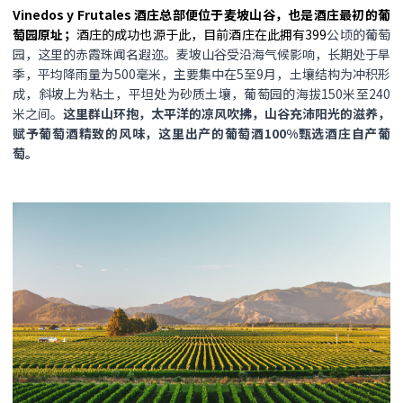
Vinedos y Frutales 酒庄总部便位于麦坡山谷，也是酒庄最初的葡
萄园原址；
酒庄的成功也源于此，目前酒庄在此拥有399
公顷的葡萄
园，这里的赤霞珠闻名遐迩。麦坡山谷受沿海气候影响，长期处于旱
季，平均降雨量为500毫米，主要集中在5至9月，土壤结构为冲积形
成，斜坡上为粘土，平坦处为砂质土壤，葡萄园的海拔150米至240
米之间。
这里群山环抱，太平洋的凉风吹拂，山谷充沛阳光的滋养，
赋予葡萄酒精致的风味，这里出产的葡萄酒100%甄选酒庄自产葡
萄。