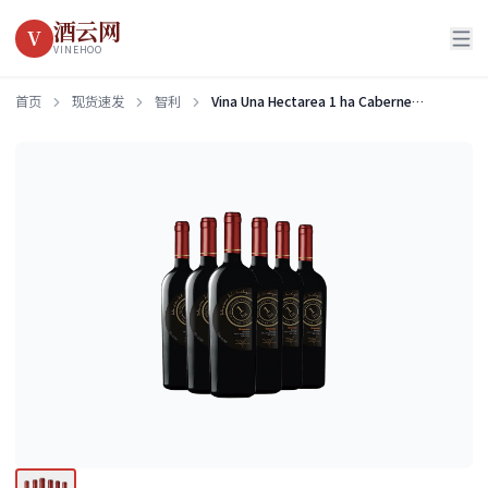
酒云网
V
VINEHOO
首页
现货速发
智利
Vina Una Hectarea 1 ha Cabernet Sauvignon Rsserva Valle de Maipo