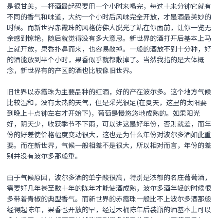
是很甘美，一杯酒最起码要用一个小时来喝完，每过十来分钟它就有
不同的香气和味道，大约一个小时后风味完全开放，才是酒最美妙的
时候。而新世界赤霞珠的风格仿佛人脱光了站在你面前，让你一览无
余感到惊艳，随后就觉得没有多大意思。新世界的酒打开后基本上马
上就开放，果香扑鼻而来，也容易散掉。一般的酒放不到十分种，好
的酒能放到半个小时，果香似乎就都散掉了。当然我指的是大体概
念，新世界有的产区的酒也比较像旧世界。
旧世界以赤霞珠为主要品种的红酒，好的产在波尔多。这个地方气候
比较温和，没有太热的天气，但是采光很足(在夏天，这里的太阳要
到晚上十点钟左右才开始下)，葡萄是慢悠悠地成熟的。如果阳光
好，阴天少，收获季节不下雨，可以讲这是好年份，否则就差，而年
份的好差使价格幅度变动很大，这也是为什么年份对波尔多酒如此重
要。而在新世界，气候一般相差不是很大，所以相对而言，年份的差
别并没有波尔多那般重。
由于气候原因，波尔多酒的单宁酸很高，特别是浓郁的名庄葡萄酒，
需要好几年甚至数十年的陈年才能使酒成熟，波尔多酒年轻的时候很
多带着青椒的典型香气。而新世界的赤霞珠一般比不上波尔多酒那般
经得起陈年，果香也开放的早，经过木桶陈年后装瓶的酒基本上可以