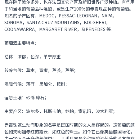
现在除了波尔多外，也在法国其它产区及新旧世界广泛种植。有些用
于和当地的葡萄品种混酿，或是生产100%的赤霞珠品种的葡萄酒。
知名的子产区有，MEDOC，PESSAC-LEOGNAN，NAPA，
SONOMA，SANTA CRUZ MOUNTAINS，BOLGHERI，
COONAWARRA，MARGARET RIVER，及PENEDES 等。
葡萄酒主要特点：
总体：浓郁，色深，单宁厚重
较冷气候：草本，青椒，芦荟，芦笋；
温暖气候：薄荷，黑加仑，桉树；
理想土壤：砂砾 碎石；
主要产区：波尔多，托斯卡纳，纳帕，索诺玛，澳大利亚；
赤霞珠这生动而形象的名字是民国时期的文人墨客起的。这葡萄的颜
色如天明媚赤红的霞云，如红色的珠玉。如今它已像英语般国际化，
由于它适合于多种气候类型，几乎世界各个种植酿酒葡萄的地方都有