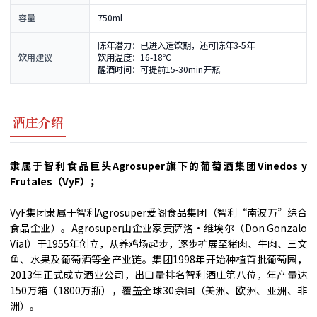
容量
750ml
陈年潜力：已进入适饮期，还可陈年3-5年
饮用建议
饮用温度：16-18℃
醒酒时间：可提前15-30min开瓶
酒庄介绍
隶属于智利食品巨头Agrosuper旗下的葡萄酒集团Vinedos y
Frutales（VyF）；
VyF集团隶属于智利Agrosuper爱阁食品集团​（智利“南波万”综合
食品企业）。Agrosuper由企业家贡萨洛·维埃尔（Don Gonzalo
Vial）于1955年创立，从养鸡场起步，逐步扩展至猪肉、牛肉、三文
鱼、水果及葡萄酒等全产业链。
集团1998年开始种植首批葡萄园，
2013年正式成立酒业公司，出口量排名智利酒庄第八位，年产量达
150万箱（1800万瓶）​​，覆盖全球30余国（美洲、欧洲、亚洲、非
洲）。