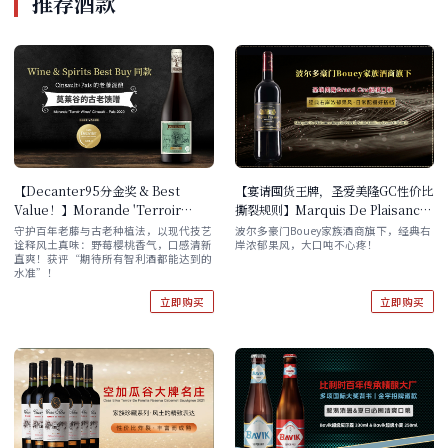
推荐酒款
【Decanter95分金奖 & Best
【宴请囤货王牌，圣爱美隆GC性价比
Value！】Morande 'Terroir
撕裂规则】Marquis De Plaisance
Wines' Cinsault - Pais 2020 单支/
Requin Pelerin Saint-Emilion
守护百年老藤与古老种植法，以现代技艺
波尔多豪门Bouey家族酒商旗下，经典右
诠释风土真味：野莓樱桃香气，口感清新
岸浓郁果风，大口吨不心疼！
双支/六支原箱
Grand Cru 2018 单支/六支原箱
直爽！获评“期待所有智利酒都能达到的
水准”！
立即购买
立即购买