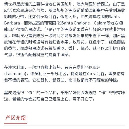
新世界
黑皮诺
的主要种植地在美国加州、澳大利亚和新西兰。由于
黑
皮诺
喜欢较凉爽的气候，所以加州的
黑皮诺
葡萄园都集中在受到海雾
影响的地带，比如俄罗斯河谷，俄勒冈州，中央海岸包围的Sants
Barbara，而海拔高的葡萄园(如Santa Chalone、Calera等地方)则
能出产很棒的
黑皮诺
。但是这里的
黑皮诺
果香在年轻的时候就非常明
显，跟勃艮地需要陈放一段时间才能散发出来的果香不一样。加州
黑
皮诺
在年轻的时候通常有着红色水果、玫瑰花、红色李子、红色樱桃
的香气，而成熟
黑皮诺
有着烟熏味、香料、绿茶、菇子以及干树叶的
气息，很适合配酱料重的肉类中国菜。
在澳大利亚，一般地方都比较热，只有在塔斯马尼亚州
(Tasmania)，维多利亚一部分地区，特别是在Yarra河谷，
黑皮诺
有
着不错的表现。它在智利、新西兰、南非也都有不同程度的种植。
黑皮诺
是很“作”的一个品种，细细品味便会发现它“作”得很有味
道，慢慢的你会发现自己已经爱上它，离不开它了。
产区介绍