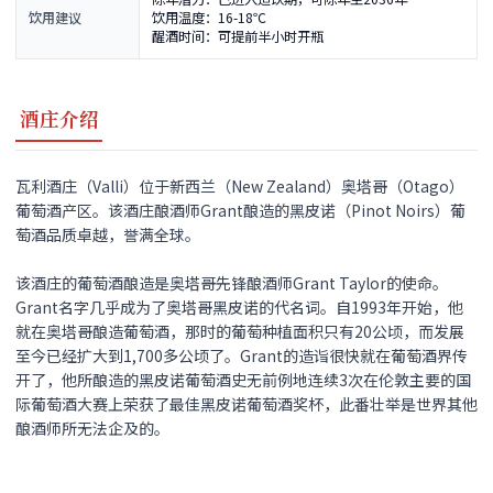
饮用建议
饮用温度：16-18℃
醒酒时间：可提前半小时开瓶
酒庄介绍
瓦利酒庄（Valli）位于新西兰（New Zealand）奥塔哥（Otago）
葡萄酒产区。该酒庄酿酒师Grant酿造的黑皮诺（Pinot Noirs）葡
萄酒品质卓越，誉满全球。
该酒庄的葡萄酒酿造是奥塔哥先锋酿酒师Grant Taylor的使命。
Grant名字几乎成为了奥塔哥黑皮诺的代名词。自1993年开始，他
就在奥塔哥酿造葡萄酒，那时的葡萄种植面积只有20公顷，而发展
至今已经扩大到1,700多公顷了。Grant的造诣很快就在葡萄酒界传
开了，他所酿造的黑皮诺葡萄酒史无前例地连续3次在伦敦主要的国
际葡萄酒大赛上荣获了最佳黑皮诺葡萄酒奖杯，此番壮举是世界其他
酿酒师所无法企及的。