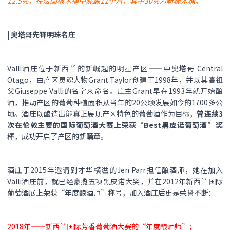
12.5%，在法国橡木桶中陈酿11个月，其中30%为新橡木桶。
| 奥塔哥
先锋
明珠名庄
Valli酒庄位于新西兰的新崛起的明星产区——中奥塔哥 Central
Otago，由产区灵魂人物Grant Taylor创建于1998年，并以其高祖
父Giuseppe Valli的名字来命名。庄主Grant早在1993年就开始酿
酒，推动产区的葡萄种植面积从当年的20公顷发展如今的1700多公
顷。酒庄以酿造出能真正展现产区特色的葡萄酒作为目标，
曾连续3
次在伦敦主要的国际葡萄酒大赛上荣获“Best黑皮诺葡萄酒”奖
杯
，成功开启了产区的新篇章。
酒庄于2015年邀请到才华横溢的Jen Parr担任酿酒师，她在加入
Valli酒庄前，就已经豪揽五项黑皮诺大奖，并在2012年新西兰国际
葡萄酒展上荣获“年度酿酒师”称号，加入酒庄后更是荣誉不断：
2018年——新西兰国际芳香葡萄酒大赛的“年度酿酒师”；