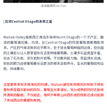
-首席酿酒师Jen Parr-
| 比邻Central Otago的未来之星
Waitaki Valley是新西兰南岛东海岸North Otago的一个子产区，酿
造的葡萄酒优雅、内敛，比Central Otago的同类葡萄酒要精致得
多。产区的气候凉爽到近乎寒冷，处于适合葡萄种植的边缘，但优越
的土壤足以让人愿意冒险在这里种植葡萄藤。土壤多石且类型丰富，
包含了石灰岩、泥灰岩和片岩等。不仅散热能力强，而且排水迅速。
较低的肥力迫使葡萄藤长出更深的根系汲取养分，生长的葡萄结构出
色、风味集中。
这里夏季享有凉爽海风的吹拂，Waitaki湖吹来的微风则有助于降低
春秋季受霜冻影响的风险，葡萄生长季漫长，充分成熟的同时还能保
持清爽的酸度。不仅如此，南阿尔卑斯山向西形成的雨影还成功抵御
了来自西边的霉菌和疾病。