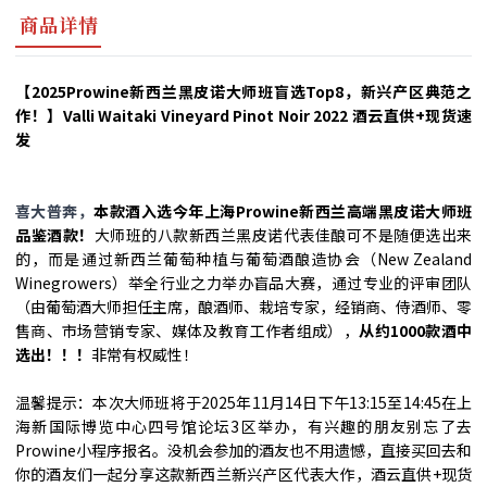
商品详情
【2025Prowine新西兰黑皮诺大师班盲选Top8，新兴产区典范之
作！】Valli Waitaki Vineyard Pinot Noir 2022 酒云直供+现货速
发
喜大普奔，
本款酒入选今年上海Prowine新西兰高端黑皮诺大师班
品鉴酒款！
大师班的八款新西兰黑皮诺代表佳酿可不是随便选出来
的，而是通过新西兰葡萄种植与葡萄酒酿造协会（New Zealand
Winegrowers）举全行业之力举办盲品大赛，通过专业的评审团队
（
由
葡萄酒大师担任主席，酿酒师、栽培专家，经销商、侍酒师、零
售商、市场营销专家、媒体及教育工作者组成），
从约1000款酒中
选出！！！
非常有权威性！
温馨提示：本次大师班将于2025年11月14日下午13:15至14:45在上
海新国际博览中心四号馆论坛3区举办，有兴趣的朋友别忘了去
Prowine小程序报名。没机会参加的酒友也不用遗憾，直接买回去和
你的酒友们一起分享这款新西兰新兴产区代表大作，
酒云直供+现货