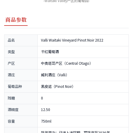
-Waitaki Valley产区的葡萄园-
商品参数
品名
Valli Waitaki Vineyard Pinot Noir 2022
类型
干红葡萄酒
产区
中奥塔哥产区（Central Otago）
酒庄
威利酒庄（Valli）
葡萄品种
黑皮诺（Pinot Noir）
残糖
0
酒精度
12.50
容量
750ml
陈年潜力：已进入适饮期，可陈年至2036年