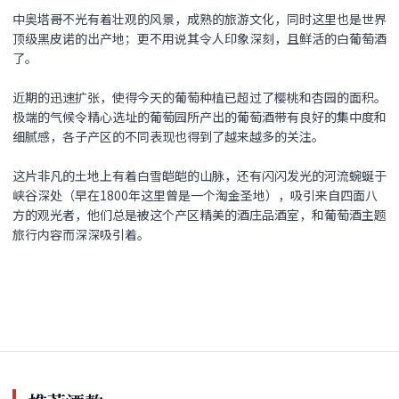
中奥塔哥不光有着壮观的风景，成熟的旅游文化，同时这里也是世界
顶级黑皮诺的出产地；更不用说其令人印象深刻，且鲜活的白葡萄酒
了。
近期的迅速扩张，使得今天的葡萄种植已超过了樱桃和杏园的面积。
极端的气候令精心选址的葡萄园所产出的葡萄酒带有良好的集中度和
细腻感，各子产区的不同表现也得到了越来越多的关注。
这片非凡的土地上有着白雪皑皑的山脉，还有闪闪发光的河流蜿蜒于
峡谷深处（早在1800年这里曾是一个淘金圣地），吸引来自四面八
方的观光者，他们总是被这个产区精美的酒庄品酒室，和葡萄酒主题
旅行内容而深深吸引着。