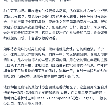
种它可不容易。
黑皮诺
对气候要求非常高，温度高的地方会使它成熟
过快没有滋味，成长期雨多的地方容易使它腐烂，只有凉爽地带最适
合。它的产量很小而且早熟，果皮像女孩子鲜嫩的面皮一样薄。光追
求经济效益的果农最恨种它了，但是如果年份好，管理好，可以用它
做出贡酒般的琼浆玉液，它可以呈现出红色丝绒般的色泽，柔滑如天
鹅绒般的口感，丰富香水般的酒香。
如果将赤霞珠比成男性的话，
黑皮诺
就是女性。它的颜色淡，单宁
少，体态上要比赤霞珠轻巧、肉感一些；它又是雅致的，含着淡淡的
清甜味，是非常值得人的味蕾去探索的酒。用它做的酒在年轻时主要
以红色水果香为主，比如勃艮地红酒带着樱桃和覆盆子气息，中年时
期有着干草和煮熟的甜菜头的风味，陈年若干，有时带着隐约的动物
和松露(Truffe)香，通常有甘草和中国香料的气味。
法国种植黑皮诺的其他地方主要就是香槟地区了，它主要用来混合其
他葡萄一起制造时髦而昂贵的起泡酒-香槟，而只用
黑皮诺
做的静止
葡萄酒在香槟地区叫Coteaux Champenois(或者Villages)，一般很
少出口，都为当地人消费。