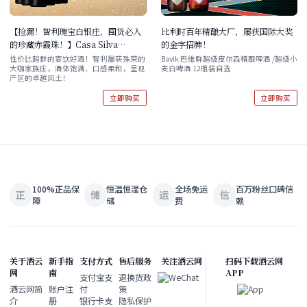
【捡漏！智利瑰宝白银庄，囤货必入
比利时百年精酿大厂，屡获国际大奖
的珍藏赤霞珠！】Casa Silva
的金字招牌！
Terroir De Familia Reserva
性价比超群的宴饮好酒！智利屡获殊荣的
Bavik 巴维鲜超级皮尔森精酿啤酒 /超级小
大咖家族庄，酒体饱满、口感柔和，呈现
麦白啤酒 12瓶装自选
Cabernet Sauvignon 2021 六支装
产区的卓越风土！
立即购买
立即购买
100%正品保
恒温恒湿仓
全场免运
百万粉丝口碑信
正
储
运
信
障
储
费
赖
关于酒云
新手指
支付方式
售后服务
关注酒云网
扫码下载酒云网
网
南
APP
支付宝支
退换货政
酒云网简
账户注
付
策
介
册
银行卡支
隐私保护