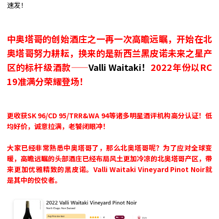
速发！
中奥塔哥的创始酒庄之一再一次高瞻远瞩，开始在北
奥塔哥努力耕耘，换来的是新西兰黑皮诺未来之星产
区的标杆级酒款——
Valli Waitaki！
2022年份以RC
19准满分荣耀登场！
更收获SK 96/CD 95/TRR&WA 94等诸多明星酒评机构高分认证！低
均好价，诚意拉满，老饕闭眼冲！
大家已经非常熟悉中奥塔哥了，那么北奥塔哥呢？为了应对全球变
暖，高瞻远瞩的头部酒庄已经布局风土更加冷凉的北奥塔哥产区，带
来更加优雅精致的黑皮诺。Valli Waitaki Vineyard Pinot Noir就
是其中的佼佼者。