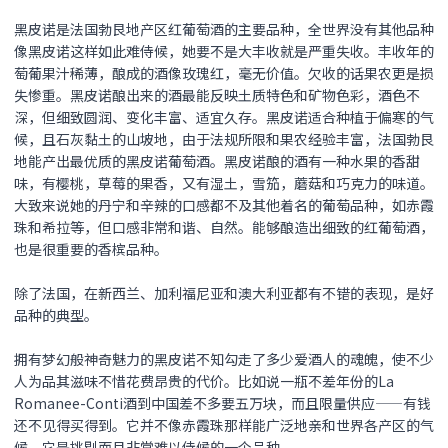
黑皮诺是法国勃艮地产区红葡萄酒的主要品种，全世界没有其他品种
像黑皮诺这样如此难侍候，她要不是大丰收就是严重失收。丰收年的
萄葡果汁稀薄，酿成的酒像玫瑰红，毫无价值。欠收的话果农更是损
失惨重。黑皮诺酿出来的酒最能反映土质特色和矿物色彩，酒色不
深，但细致圆润、变化丰富、适宜久存。黑皮诺适合种植于偏寒的气
候，且石灰黏土的山坡地，由于法规所限和果农经验丰富，法国勃艮
地能产出最优质的黑皮诺葡萄酒。黑皮诺酿的酒有一种水果的香甜
味，有樱桃，草莓的果香，又有湿土，雪笳，蘑菇和巧克力的味道。
大致来说她的丹宁和辛辣的口感都不及其他着名的葡萄品种，如赤霞
珠和希拉等，但口感非常和谐、自然。能够酿造出细致的红葡萄酒，
也是很重要的香槟品种。
除了法国，在新西兰、加利福尼亚和澳大利亚都有不错的表现，是好
品种的典型。
拥有梦幻般神奇魅力的
黑皮诺
不知勾走了多少爱酒人的魂魄，使不少
人为品其滋味不惜花费昂贵的代价。比如说一瓶不差年份的La
Romanee-Conti酒到中国差不多要五万块，而且限量供应——有钱
还不见得买得到。它并不像赤霞珠那样能广泛地亲和世界各产区的气
候，它是挑剔而且非常难以侍候的一个品种。