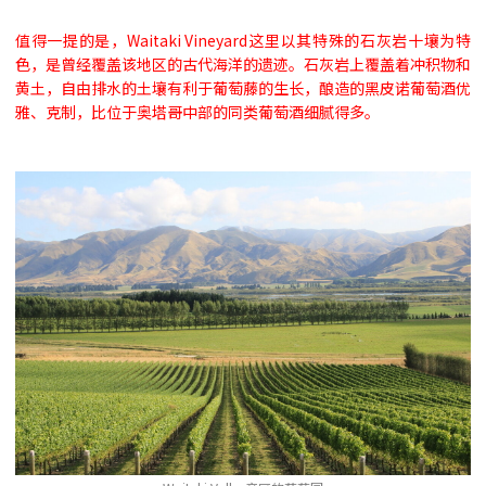
值得一提的是，Waitaki Vineyard这里以其特殊的石灰岩十壤为特
色，是曾经覆盖该地区的古代海洋的遗迹。石灰岩上覆盖着冲积物和
黄土，自由排水的土壤有利于葡萄藤的生长，酿造的黑皮诺葡萄酒优
雅、克制，比位于奥塔哥中部的同类葡萄酒细腻得多。