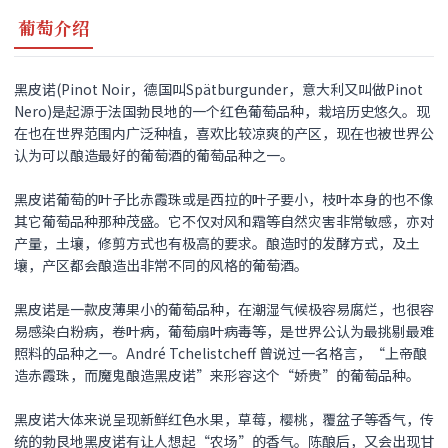
葡萄介绍
黑皮诺(Pinot Noir，德国叫Spätburgunder，意大利又叫做Pinot
Nero)是起源于法国勃艮地的一个红色葡萄品种，栽培历史悠久。现
在也在世界范围内广泛种植，喜欢比较凉爽的产区，现在也被世界公
认为可以酿造最好的葡萄酒的葡萄品种之一。
黑皮诺
葡萄的叶子比赤霞珠或是西拉的叶子要小，枝叶本身的也不像
其它葡萄品种那种茂盛。它不仅对风和霜等自然灾害非常敏感，亦对
产量，土壤，修剪方式也有极高的要求。酿造时的发酵方式，及土
壤，产区都会酿造出非常不同的风格的葡萄酒。
黑皮诺
是一款皮薄果小的葡萄品种，在潮湿气候极容易腐烂，也很容
易感染白粉病，卷叶病，葡萄扇叶病毒等，是世界公认为最挑剔最难
照料的品种之一。André Tchelistcheff 曾说过一名格言，“上帝酿
造赤霞珠，而魔鬼酿造
黑皮诺
”来形容这个“娇贵”的葡萄品种。
黑皮诺
大体来说呈现新鲜红色水果，草莓，樱桃，覆盆子等香气，传
统的勃艮地
黑皮诺
有让人想起“农场”的香气。陈酿后，又会出现甘