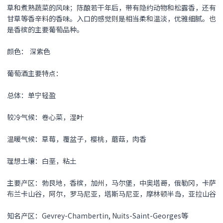
草和煮熟蔬菜的风味；陈酿若干年后，带有隐约动物和松露香，还有
甘草等香辛料的香味。入口的感觉则是相当柔和温淡，优雅细腻。也
是香槟的主要葡萄品种。
颜色： 深紫色
葡萄酒主要特点：
总体：单宁轻盈
较冷气候：卷心菜，湿叶
温暖气候：草莓，覆盆子，樱桃，蘑菇，肉香
理想土壤：白垩，粘土
主要产区：勃艮地，香槟，加州，马尔堡，中奥塔哥，俄勒冈，卡萨
布兰卡山谷，阿尔，罗马尼亚，塔斯马尼亚，摩林顿半岛，亚拉山谷
知名产区：Gevrey-Chambertin, Nuits-Saint-Georges等