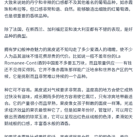
大致来说她的丹宁和辛辣的口感都不及其他着名的葡萄品种，如赤霞
珠和希拉等，但口感非常和谐、自然。能够酿造出细致的红葡萄酒，
也是很重要的香槟品种。
除了法国，在新西兰、加利福尼亚和澳大利亚都有不错的表现，是好
品种的典型。
拥有梦幻般神奇魅力的
黑皮诺
不知勾走了多少爱酒人的魂魄，使不少
人为品其滋味不惜花费昂贵的代价。比如说一瓶不差年份的La
Romanee-Conti酒到中国差不多要五万块，而且限量供应——有钱
还不见得买得到。它并不像赤霞珠那样能广泛地亲和世界各产区的气
候，它是挑剔而且非常难以侍候的一个品种。
种它可不容易。
黑皮诺
对气候要求非常高，温度高的地方会使它成熟
过快没有滋味，成长期雨多的地方容易使它腐烂，只有凉爽地带最适
合。它的产量很小而且早熟，果皮像女孩子鲜嫩的面皮一样薄。光追
求经济效益的果农最恨种它了，但是如果年份好，管理好，可以用它
做出贡酒般的琼浆玉液，它可以呈现出红色丝绒般的色泽，柔滑如天
鹅绒般的口感，丰富香水般的酒香。
如果将赤霞珠比成男性的话，
黑皮诺
就是女性。它的颜色淡，单宁