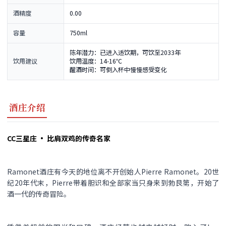
酒精度
0.00
容量
750ml
陈年潜力：已进入适饮期，可饮至2033年
饮用建议
饮用温度：14-16℃
醒酒时间：可倒入杯中慢慢感受变化
酒庄介绍
CC三星庄 · 比肩双鸡的传奇名家
Ramonet酒庄有今天的地位离不开创始人Pierre Ramonet。20世
纪20年代末，Pierre带着胆识和全部家当只身来到勃艮第，开始了
酒一代的传奇冒险。