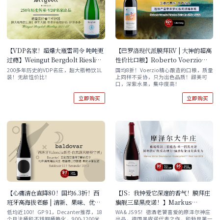
【VDP名家！超爆大瓶雷司令 吨吨更
【巴罗洛现代派膜拜RV | 大神的超高
过瘾】Weingut Bergdolt Riesling
性价比口粮】Roberto Voerzio
2023 1000ml 单支/六支装 现货速
Priavino Dolcetto d'Alba 2022
200多年历史的VDP名庄，超大瓶畅饮1L
国均8折！Voerzio精心酿造的口粮，质量
装！无敌性价比！
上同样不妥协，只为出色品质！甜美可
发！
口，深紫水果，集中度高！
立即购买
立即购买
【心痛清仓直降80！国均6.3折！西
【JS：我钟爱它深邃的香气！膜拜庄
班牙高海拔老藤 | 清新、果味、优雅
旗舰三星黑皮诺！】Markus
博巴尔】Baldovar 923 'Berandia'
Molitor Brauneberger
低均近100！GP 91，Decanter推荐，18
WA & JS 95！德酒老饕喜爱的摩泽尔神庄
个月法桶和不锈钢桶熟化，900-1200米
出品，德国黑皮诺代表之作，和勃艮第一