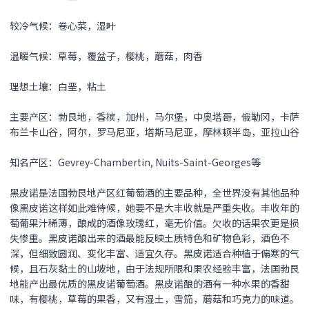
较冷气候：卷心菜，湿叶
温暖气候：草莓，覆盆子，樱桃，蘑菇，肉香
理想土壤：白垩，粘土
主要产区：勃艮地，香槟，加州，马尔堡，中奥塔哥，俄勒冈，卡萨
布兰卡山谷，阿尔，罗马尼亚，塔斯马尼亚，摩林顿半岛，亚拉山谷
知名产区：Gevrey-Chambertin, Nuits-Saint-Georges等
黑皮诺是法国勃艮地产区红葡萄酒的主要品种，全世界没有其他品种
像黑皮诺这样如此难侍候，她要不是大丰收就是严重失收。丰收年的
萄葡果汁稀薄，酿成的酒像玫瑰红，毫无价值。欠收的话果农更是损
失惨重。黑皮诺酿出来的酒最能反映土质特色和矿物色彩，酒色不
深，但细致圆润、变化丰富、适宜久存。黑皮诺适合种植于偏寒的气
候，且石灰黏土的山坡地，由于法规所限和果农经验丰富，法国勃艮
地能产出最优质的黑皮诺葡萄酒。黑皮诺酿的酒有一种水果的香甜
味，有樱桃，草莓的果香，又有湿土，雪笳，蘑菇和巧克力的味道。