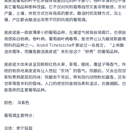
黑皮诺
葡萄的叶子比赤霞珠或是西拉的叶子要小，枝叶本身的也不像
其它葡萄品种那种茂盛。它不仅对风和霜等自然灾害非常敏感，亦对
产量，土壤，修剪方式也有极高的要求。酿造时的发酵方式，及土
壤，产区都会酿造出非常不同的风格的葡萄酒。
黑皮诺
是一款皮薄果小的葡萄品种，在潮湿气候极容易腐烂，也很容
易感染白粉病，卷叶病，葡萄扇叶病毒等，是世界公认为最挑剔最难
照料的品种之一。André Tchelistcheff 曾说过一名格言，“上帝酿
造赤霞珠，而魔鬼酿造
黑皮诺
”来形容这个“娇贵”的葡萄品种。
黑皮诺
大体来说呈现新鲜红色水果，草莓，樱桃，覆盆子等香气，传
统的勃艮地
黑皮诺
有让人想起“农场”的香气。陈酿后，又会出现甘
草和煮熟蔬菜的风味；陈酿若干年后，带有隐约动物和松露香，还有
甘草等香辛料的香味。入口的感觉则是相当柔和温淡，优雅细腻。也
是香槟的主要葡萄品种。
颜色： 深紫色
葡萄酒主要特点：
总体：单宁轻盈