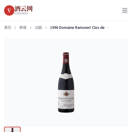
酒云网
V
VINEHOO
首页
跨境
法国
1996 Domaine Ramonet Clos de la Boudriotte Rouge, Chassagne-Montrachet Premier Cru