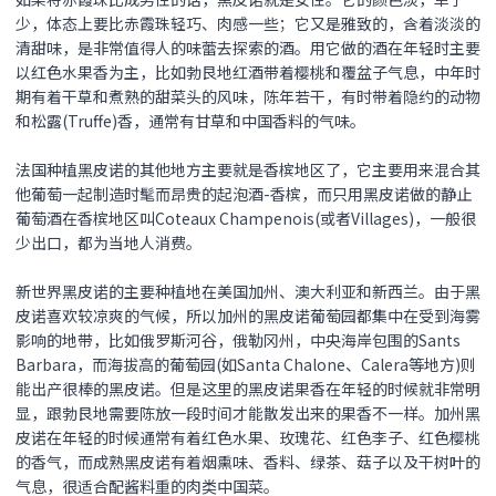
少，体态上要比赤霞珠轻巧、肉感一些；它又是雅致的，含着淡淡的
清甜味，是非常值得人的味蕾去探索的酒。用它做的酒在年轻时主要
以红色水果香为主，比如勃艮地红酒带着樱桃和覆盆子气息，中年时
期有着干草和煮熟的甜菜头的风味，陈年若干，有时带着隐约的动物
和松露(Truffe)香，通常有甘草和中国香料的气味。
法国种植黑皮诺的其他地方主要就是香槟地区了，它主要用来混合其
他葡萄一起制造时髦而昂贵的起泡酒-香槟，而只用
黑皮诺
做的静止
葡萄酒在香槟地区叫Coteaux Champenois(或者Villages)，一般很
少出口，都为当地人消费。
新世界
黑皮诺
的主要种植地在美国加州、澳大利亚和新西兰。由于
黑
皮诺
喜欢较凉爽的气候，所以加州的
黑皮诺
葡萄园都集中在受到海雾
影响的地带，比如俄罗斯河谷，俄勒冈州，中央海岸包围的Sants
Barbara，而海拔高的葡萄园(如Santa Chalone、Calera等地方)则
能出产很棒的
黑皮诺
。但是这里的
黑皮诺
果香在年轻的时候就非常明
显，跟勃艮地需要陈放一段时间才能散发出来的果香不一样。加州
黑
皮诺
在年轻的时候通常有着红色水果、玫瑰花、红色李子、红色樱桃
的香气，而成熟
黑皮诺
有着烟熏味、香料、绿茶、菇子以及干树叶的
气息，很适合配酱料重的肉类中国菜。