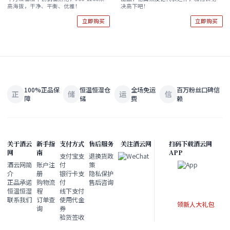
2019 酒云直采
Klostergarten*** Pinot Noir
高海拔，干净、平衡、优雅！
决高下吧！
2018
立即购买
立即购买
100%正品保
恒温恒湿仓
全场免运
百万粉丝口碑信
正
储
运
信
障
储
费
赖
关于酒云
新手指
支付方式
售后服务
关注酒云网
扫码下载酒云网
网
南
APP
支付宝支
退换货政
酒云网简
账户注
付
策
介
册
银行卡支
隐私保护
正品承诺
购物流
付
售后咨询
恒温恒湿
程
线下支付
联系我们
订单查
使用代金
领新人大礼包
询
券
验货签收