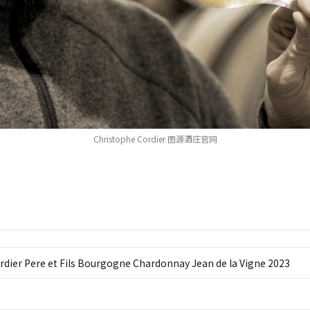
Christophe Cordier 图源酒庄官网
dier Pere et Fils Bourgogne Chardonnay Jean de la Vigne 2023