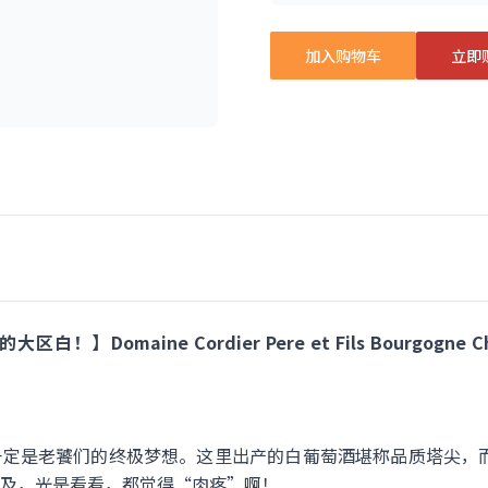
加入购物车
立即
maine Cordier Pere et Fils Bourgogne Chard
是老饕们的终极梦想。这里出产的白葡萄酒堪称品质塔尖，而Cote
及，光是看看，都觉得“肉疼”啊！