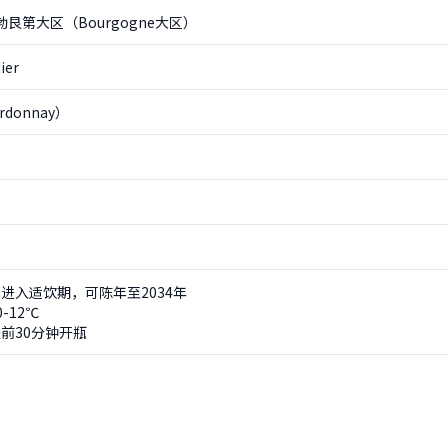
e勃艮第大区（Bourgogne大区）
ier
donnay）
进入适饮期，可陈年至2034年
-12℃
前30分钟开瓶