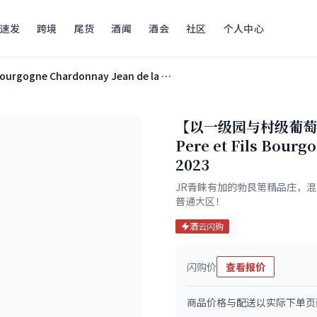
速发
跨境
尾货
酒闻
酒会
社区
个人中心
Domaine Cordier Pere et Fils Bourgogne Chardonnay Jean de la Vigne 2023
【以一级园与村级葡萄为基
Pere et Fils Bourg
2023
JR青睐有加的勃艮第精品庄，
普通大区！
酒云闪购
闪购价
查看报价
商品价格与配送以实际下单页