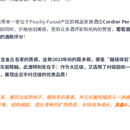
一家位于Pouilly-Fuissé产区的精品家族酒庄
Cordier Pere
的同时，价格依旧美丽，受到众多酒评家和机构的赞誉，
葡萄酒女
的酒款评分
！
含金丘名家的质感。这款2023年份的霞多丽，便是“越级体验
灰岩精髓。此酒特别处在于：作为大区级，又选用了村级园和一
，展现出近乎村庄级的优秀品质！
来，展现出成熟桃子、樱桃李的果香，并交织着柑橘皮与一抹香
平衡，结构细腻，透出清晰的矿物质感，余味纯净绵长，
具备8