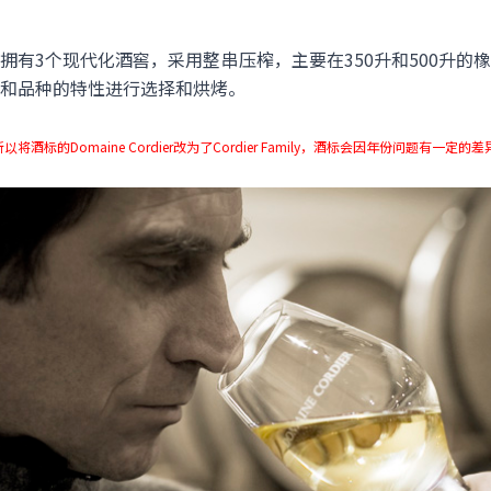
拥有3个现代化酒窖，采用整串压榨，主要在350升和500升的
和品种的特性进行选择和烘烤。
标的Domaine Cordier改为了Cordier Family，酒标会因年份问题有一定