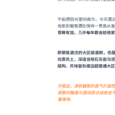
不如把目光望向南方。今天酒云带来
他家的葡萄酒在保持一贯高水准
青睐有加，几乎每年都会给他家
即便是酒庄的大区级酒款，也蕴
优质风土，深谙当地石灰岩与泥
结构、风味复杂度远超普通大区
开瓶后，清新馥郁的香气扑面而
爽脆的酸度与圆润感达成绝佳
属难得。