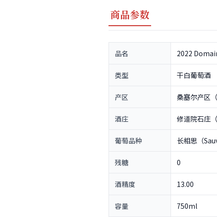
商品参数
品名
2022 Domaine
类型
干白葡萄酒
产区
桑塞尔产区（S
酒庄
修道院石庄（Dom
葡萄品种
长相思（Sauvi
残糖
0
酒精度
13.00
容量
750ml