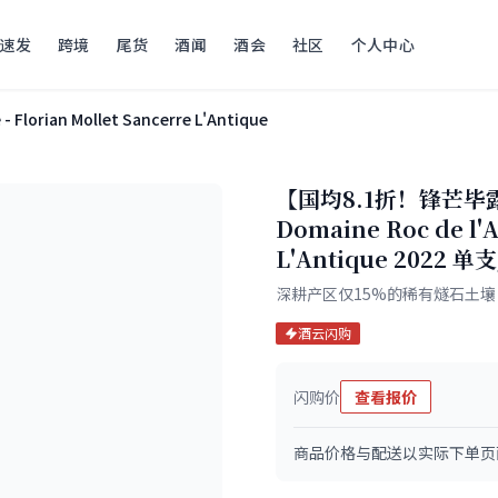
速发
跨境
尾货
酒闻
酒会
社区
个人中心
- Florian Mollet Sancerre L'Antique
【国均8.1折！锋芒
Domaine Roc de l'A
L'Antique 2022
深耕产区仅15%的稀有燧石土
酒云闪购
闪购价
查看报价
商品价格与配送以实际下单页