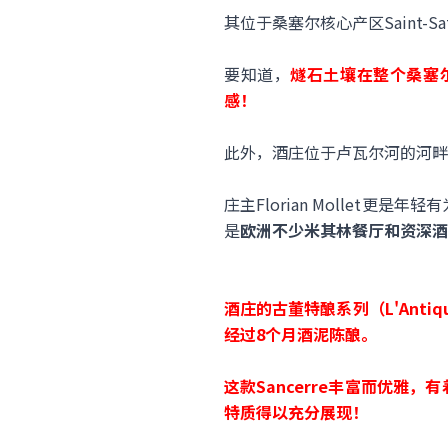
其位于桑塞尔核心产区Saint-
要知道，
燧石土壤在整个桑塞
感！
此外，酒庄位于卢瓦尔河的河畔
庄主Florian Molle
是
欧洲不少米其林餐厅和资深酒
酒庄的古董特酿系列（L'Antiq
经过8个月酒泥陈酿。
这款Sancerre丰富而优雅，有
特质得以充分展现！