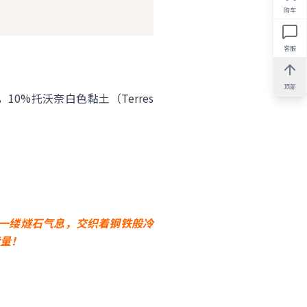
购车
客服
顶部
0%托沃奈白色黏土（Terres
着一缕燧石气息，交织着钢铁般冷
量！