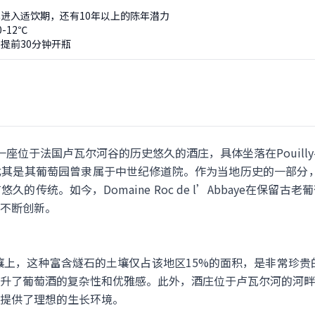
进入适饮期，还有10年以上的陈年潜力
-12℃
提前30分钟开瓶
baye是一座位于法国卢瓦尔河谷的历史悠久的酒庄，具体坐落在Pouilly-
是其葡萄园曾隶属于中世纪修道院。作为当地历史的一部分，酒庄所
的传统。如今，Domaine Roc de l’Abbaye在保留
不断创新。
土壤上，这种富含燧石的土壤仅占该地区15%的面积，是非常珍贵的
升了葡萄酒的复杂性和优雅感。此外，酒庄位于卢瓦尔河的河畔
提供了理想的生长环境。