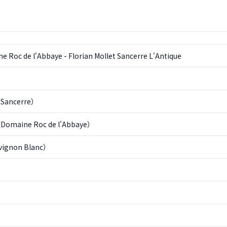
 Roc de l'Abbaye - Florian Mollet Sancerre L'Antique
ancerre）
aine Roc de l'Abbaye）
gnon Blanc）