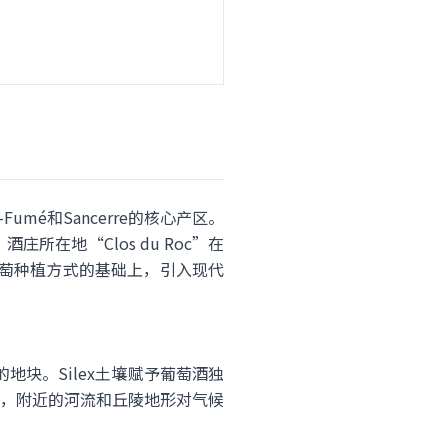
Fumé和Sancerre的核心产区。
在地“Clos du Roc”在
古老葡萄种植方式的基础上，引入现代
地块。Silex土壤赋予葡萄酒独
，附近的河流和丘陵地形对气候