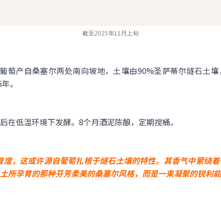
截至2025年11月上旬
葡萄产自桑塞尔两处南向坡地，土壤由90%圣萨蒂尔燧石土壤，1
5年。
后在低温环境下发酵。8个月酒泥陈酿，定期搅桶。
的精准度，这或许源自葡萄扎根于燧石土壤的特性。其香气中萦绕
土所孕育的那种芬芳柔美的桑塞尔风格，而是一束凝聚的锐利能