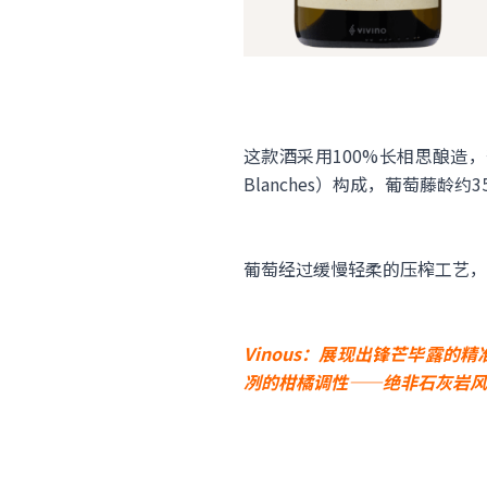
这款酒采用100%长相思酿造，
Blanches）构成，葡萄藤龄约3
葡萄经过缓慢轻柔的压榨工艺，
Vinous：展现出锋芒毕露
冽的柑橘调性——绝非石灰岩风