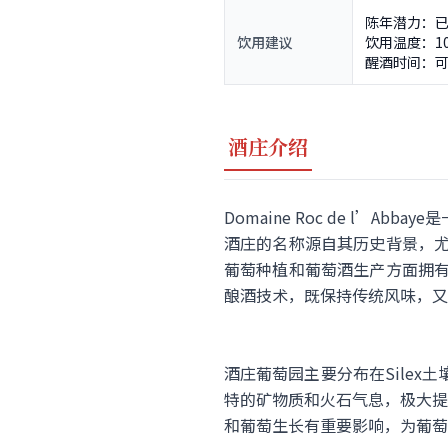
陈年潜力：已
饮用建议
饮用温度：10
醒酒时间：可
酒庄介绍
Domaine Roc de l’Ab
酒庄的名称源自其历史背景，尤其
葡萄种植和葡萄酒生产方面拥有悠久
酿酒技术，既保持传统风味，又
酒庄葡萄园主要分布在Silex
特的矿物质和火石气息，极大提
和葡萄生长有重要影响，为葡萄