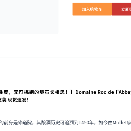
加入购物车
立即
挑剔的燧石长相思！】Domaine Roc de l'Abbaye - Flo
/六支装 现货速发！
bbaye酒庄的前身是修道院，其酿酒历史可追溯到1450年，如今由Molle