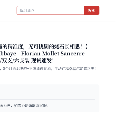
搜索
毕露的精准度，无可挑剔的燧石长相思！】
bbaye - Florian Mollet Sancerre
 单支/双支/六支装 现货速发！
壤，8个月酒泥陈酿+不澄清微过滤，生动诠释桑塞尔矿感之美！
面为准，如需协助请联系客服。