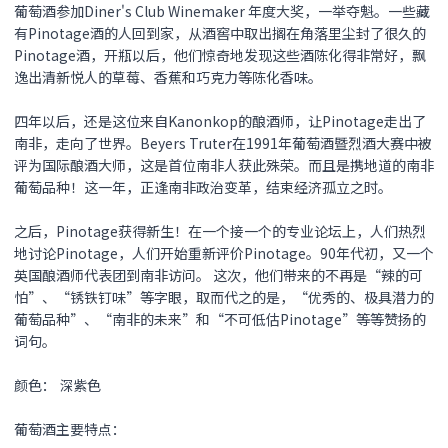
葡萄酒参加Diner's Club Winemaker 年度大奖，一举夺魁。一些藏
有Pinotage酒的人回到家，从酒窖中取出搁在角落里尘封了很久的
Pinotage酒，开瓶以后，他们惊奇地发现这些酒陈化得非常好，飘
逸出清新悦人的草莓、香蕉和巧克力等陈化香味。
四年以后，还是这位来自Kanonkop的酿酒师，让Pinotage走出了
南非，走向了世界。Beyers Truter在1991年葡萄酒暨烈酒大赛中被
评为国际酿酒大师，这是首位南非人获此殊荣。而且是携地道的南非
葡萄品种！这一年，正逢南非政治变革，结束经济孤立之时。
之后，Pinotage获得新生！在一个接一个的专业论坛上，人们热烈
地讨论Pinotage，人们开始重新评价Pinotage。90年代初，又一个
英国酿酒师代表团到南非访问。 这次，他们带来的不再是“辣的可
怕”、“锈铁钉味”等字眼，取而代之的是，“优秀的、极具潜力的
葡萄品种”、“南非的未来”和“不可低估Pinotage”等等赞扬的
词句。
颜色： 深紫色
葡萄酒主要特点：