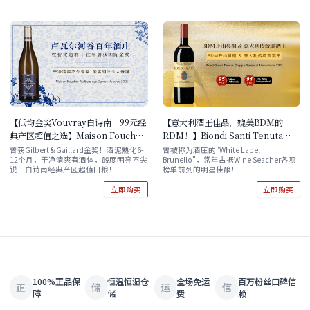
【低均金奖Vouvray白诗南｜99元经
【意大利酒王佳品，媲美BDM的
典产区超值之选】Maison Foucher
RDM！】Biondi Santi Tenuta
Au Bois des Dames Vouvray
Greppo Rosso di Montalcino
曾获Gilbert & Gaillard金奖！酒泥熟化6-
曾被称为酒庄的"White Label
12个月，干净清爽有酒体，酸度明亮不尖
Brunello"，常年占据Wine Seacher各项
2021 酒云直采 单支/原箱六支 自选
2021 单支/双支/六支 任选
锐！白诗南经典产区超值口粮！
榜单前列的明星佳酿！
立即购买
立即购买
100%正品保
恒温恒湿仓
全场免运
百万粉丝口碑信
正
储
运
信
障
储
费
赖