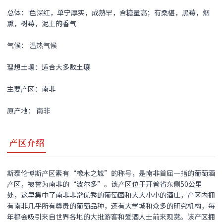
总体： 色深红，单宁厚实，成熟早，含糖量高；有桑椹，黑莓，烟
熏，树莓，泥土的香气
气候： 温热气候
理想土壤：适合大多数土壤
主要产区：南非
原产地： 南非
产区介绍
斯泰伦博斯产区素有“橡木之城”的称号，是南非首屈一指的葡萄酒
产区，被誉为南非的“波尔多”。该产区位于开普省东侧50公里
处，这里集中了南非非常优秀的葡萄园和大大小小的酒庄，产区内拥
有南非几乎所有尊贵的葡萄品种，还有大学城和众多的研究机构，每
年都会吸引来自世界各地的大批游客和爱酒人士前来观赏。该产区拥