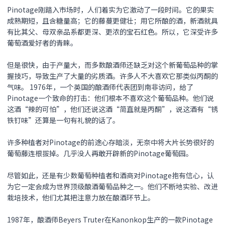
Pinotage刚踏入市场时，人们着实为它激动了一段时间。它的果实
成熟期短，且含糖量高；它的藤蔓更健壮；用它所酿的酒，新酒就具
有比其父、母双亲品系都更深、更浓的宝石红色。所以，它深受许多
葡萄酒爱好者的青睐。
但是很快，由于产量大，而多数酿酒师还缺乏对这个新葡萄品种的掌
握技巧，导致生产了大量的劣质酒。许多人不大喜欢它那类似丙酮的
气味。 1976年，一个英国的酿酒师代表团到南非访问，给了
Pinotage一个致命的打击：他们根本不喜欢这个葡萄品种。他们说
这酒“辣的可怕”，他们还说这酒“简直就是丙酮”，说这酒有“锈
铁钉味”还算是一句有礼貌的话了。
许多种植者对Pinotage的前途心存暗淡，无奈中将大片长势很好的
葡萄藤连根拔掉。几乎没人再敢开辟新的Pinotage葡萄园。
尽管如此，还是有少数葡萄种植者和酒商对Pinotage抱有信心，认
为它一定会成为世界顶级酿酒葡萄品种之一。他们不断地实验、改进
栽培技术，他们尤其把注意力放在酿酒环节上。
1987年，酿酒师Beyers Truter在Kanonkop生产的一款Pinotage