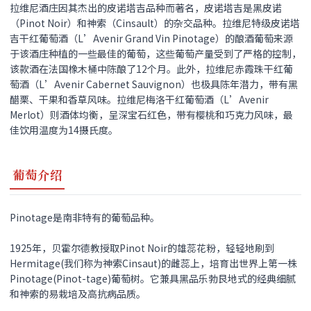
拉维尼酒庄因其杰出的皮诺塔吉品种而著名，皮诺塔吉是黑皮诺
（Pinot Noir）和神索（Cinsault）的杂交品种。拉维尼特级皮诺塔
吉干红葡萄酒（L’Avenir Grand Vin Pinotage）的酿酒葡萄来源
于该酒庄种植的一些最佳的葡萄，这些葡萄产量受到了严格的控制，
该款酒在法国橡木桶中陈酿了12个月。此外，拉维尼赤霞珠干红葡
萄酒（L’Avenir Cabernet Sauvignon）也极具陈年潜力，带有黑
醋栗、干果和香草风味。拉维尼梅洛干红葡萄酒（L’Avenir
Merlot）则酒体均衡，呈深宝石红色，带有樱桃和巧克力风味，最
佳饮用温度为14摄氏度。
葡萄介绍
Pinotage是南非特有的葡萄品种。
1925年，贝霍尔德教授取Pinot Noir的雄蕊花粉，轻轻地刷到
Hermitage(我们称为神索Cinsaut)的雌蕊上，培育出世界上第一株
Pinotage(Pinot-tage)葡萄树。它兼具黑品乐勃艮地式的经典细腻
和神索的易栽培及高抗病品质。