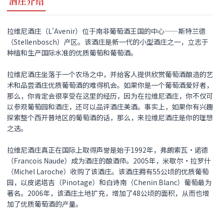
酒庄介绍
拉维尼酒庄（L'Avenir）位于南非葡萄酒王国的中心——斯特兰德
（Stellenbosch）产区。该酒庄是新一代的小型酒庄之一，立志于
种植和生产国际水准的优质葡萄和葡萄酒。
拉维尼酒庄坐落于一个农场之中，并给客人提供欣赏葡萄酒酿造的艺
术和品尝酒庄优质葡萄酒的难得机会。如果你是一个葡萄酒爱好者，
那么，你肯定会很享受在这里的经历，因为在拉维尼酒庄，你不仅可
以参观葡萄园和酒庄，还可以品评酒庄美酒。事实上，如果你有兴趣
探索整个西开普地区的葡萄酒的话，那么，来拉维尼酒庄是你的理想
之选。
拉维尼酒庄真正在国际上取得声誉是始于1992年，弗朗索瓦•诺德
（Francois Naude）成为酒庄的酿酒师。2005年，米歇尔•拉罗什
（Michel Laroche）收购了该酒庄。该酒庄拥有55公顷的优质葡萄
园，以皮诺塔吉（Pinotage）和白诗南（Chenin Blanc）葡萄最为
著名。2006年，该酒庄土地扩充，增加了48公顷的面积，从而也增
加了优质葡萄酒的产量。