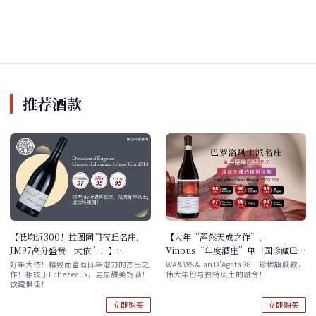
推荐酒款
【低均近300！拉图同门夜丘名庄，
【大年“浑然天成之作”，
JM97高分盛赞“大依”！】
Vinous“年度酒庄”单一园珍藏巴罗
Domaine d'Eugenie Grands
洛！】Vietti Villero Barolo
好年大依！精致而富有陈年潜力的杰出之
WA & WS & Ian D'Agata 98！珍稀旗舰款，
作！相较于Echezeaux，更显甜美饱满！
伟大年份与独特风土的融合！
Echezeaux Grand Cru 2014 现货
Riserva DOCG 2016 单支/三支原木
饮藏俱佳！
箱
立即购买
立即购买