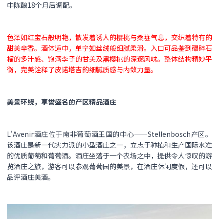
中陈酿18个月后调配。
色泽如红宝石般明艳，散发着诱人的樱桃与桑葚气息，交织着特有的
甜美辛香。酒体适中，单宁如丝绒般细腻柔滑。入口可品鉴到碾碎石
榴的多汁感、饱满李子的甘美及黑樱桃的深邃风味。整体结构精妙平
衡，完美诠释了皮诺塔吉的细腻质感与内敛力量。
美景环绕，享誉盛名的产区精品酒庄
L'Avenir酒庄位于南非葡萄酒王国的中心——Stellenbosch产区。
该酒庄是新一代实力派的小型酒庄之一，立志于种植和生产国际水准
的优质葡萄和葡萄酒。酒庄坐落于一个农场之中，提供令人惊叹的游
览酒庄之旅，游客可以参观葡萄园的美景，在酒庄休闲度假，还可以
品评酒庄美酒。