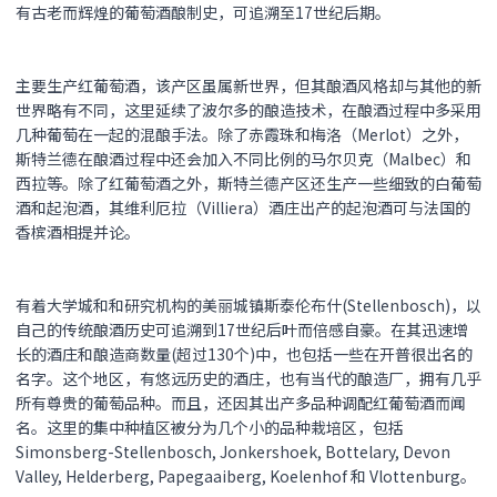
有古老而辉煌的葡萄酒酿制史，可追溯至17世纪后期。
主要生产红葡萄酒，该产区虽属新世界，但其酿酒风格却与其他的新
世界略有不同，这里延续了波尔多的酿造技术，在酿酒过程中多采用
几种葡萄在一起的混酿手法。除了赤霞珠和梅洛（Merlot）之外，
斯特兰德在酿酒过程中还会加入不同比例的马尔贝克（Malbec）和
西拉等。除了红葡萄酒之外，斯特兰德产区还生产一些细致的白葡萄
酒和起泡酒，其维利厄拉（Villiera）酒庄出产的起泡酒可与法国的
香槟酒相提并论。
有着大学城和和研究机构的美丽城镇斯泰伦布什(Stellenbosch)，以
自己的传统酿酒历史可追溯到17世纪后叶而倍感自豪。在其迅速增
长的酒庄和酿造商数量(超过130个)中，也包括一些在开普很出名的
名字。这个地区，有悠远历史的酒庄，也有当代的酿造厂，拥有几乎
所有尊贵的葡萄品种。而且，还因其出产多品种调配红葡萄酒而闻
名。这里的集中种植区被分为几个小的品种栽培区，包括
Simonsberg-Stellenbosch, Jonkershoek, Bottelary, Devon
Valley, Helderberg, Papegaaiberg, Koelenhof 和 Vlottenburg。