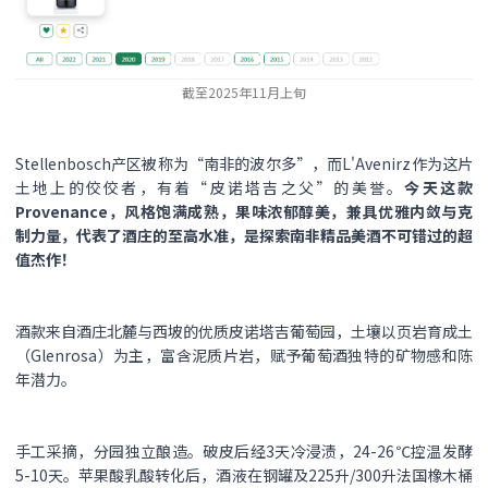
截至2025年11月上旬
Stellenbosch产区被称为“南非的波尔多”，而L'Avenirz作为这片
土地上的佼佼者，有着“皮诺塔吉之父”的美誉。
今天这款
Provenance，风格饱满成熟，果味浓郁醇美，兼具优雅内敛与克
制力量，代表了酒庄的至高水准，是探索南非精品美酒不可错过的超
值杰作！
酒款来自酒庄北麓与西坡的优质皮诺塔吉葡萄园，土壤以页岩育成土
（Glenrosa）为主，富含泥质片岩，赋予葡萄酒独特的矿物感和陈
年潜力。
手工采摘，分园独立酿造。破皮后经3天冷浸渍，24-26℃控温发酵
5-10天。苹果酸乳酸转化后，酒液在钢罐及225升/300升法国橡木桶