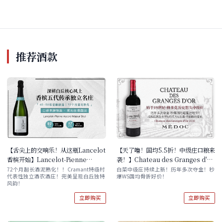
推荐酒款
【舌尖上的交响乐！从这瓶Lancelot
【天了噜！国均5.5折！中级庄口粮来
香槟开始】Lancelot-Pienne
袭！】Chateau des Granges d'Or
Accord Majeur Brut 单支/双支 现
2020 单支/双支/六支原木箱 任选
72个月超长酒泥熟化！！Cramant特级村
白菜中级庄持续上新！历年多次夺金！秒
代表性独立酒农酒庄！完美呈现白丘独特
爆WS国均骨折好价！
货速发
风韵！
立即购买
立即购买