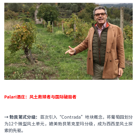
Palari酒庄：风土救赎者与国际破局者
→ ​勃艮第式分级​：
首次引入“Contrada”地块概念，将葡萄园划分
为12个微型风土单元，媲美勃艮第克里玛分级，成为西西里风土探
索的先驱。