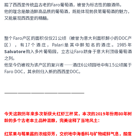
掘了西西里传统且古老的Faro葡萄酒，被誉为标志性的酿酒师。
他的理念是酿造醉高品质的葡萄酒，既能体现勃艮第葡萄酒的魅力，
又能展现西西里的精髓。
整个Faro产区的面积仅仅21公顷（被誉为意大利面积醉小的DOC产
区），有17个酒庄，Palari是其中醉知名的酒庄。1985年
Salvatore
购入多片葡萄园，立志让Faro跻身于意大利顶级葡萄酒
之列。
他至今仍被视为该产区的复兴者——酒庄6公顷园地中有1.5公顷属于
Faro DOC，其余则归入新的西西里DOC。
——————————————————
今天这款历年来多次斩获大红虾三杯奖，本次的2019年份用80年树
龄的多个古老本土品种混酿，完美诠释了当地风土：
红浆果​与莓果酱的浓缩芬芳，交织地中海香料与矿物咸鲜气息，酸度