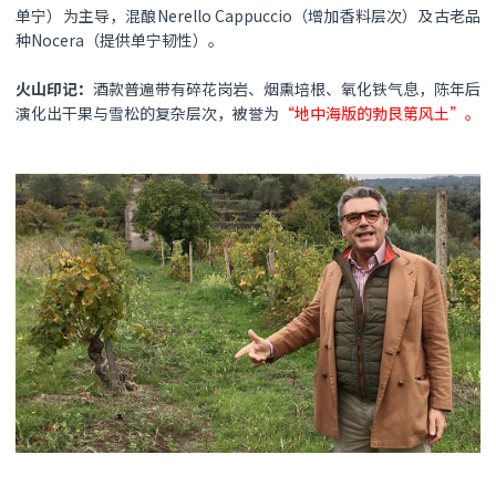
单宁）为主导，混酿Nerello Cappuccio（增加香料层次）及古老品
种Nocera（提供单宁韧性）。
火山印记​：
酒款普遍带有碎花岗岩、烟熏培根、氧化铁气息，陈年后
演化出干果与雪松的复杂层次，被誉为
“地中海版的勃艮第风土”。