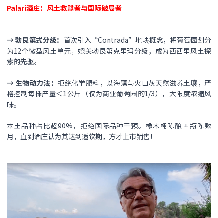
Palari酒庄：风土救赎者与国际破局者
→ ​勃艮第式分级​：
首次引入“Contrada”地块概念，将葡萄园划分
为12个微型风土单元，媲美勃艮第克里玛分级，成为西西里风土探
索的先驱。
→ ​生物动力法​：
拒绝化学肥料，以海藻与火山灰天然滋养土壤，严
格控制每株产量​＜1公斤​（仅为商业葡萄园的1/3），大限度浓缩风
味。
本土品种占比超90%，拒绝国际品种干预。橡木桶陈酿​ + 瓶陈数
月，直到酒庄认为其达到适饮期，方才上市销售！