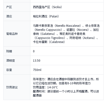
产区
西西里岛产区（Sicilia）
酒庄
帕拉利酒庄（Palari）
马斯卡斯奈莱洛（Nerello Mascalese）、修士奈莱洛
（Nerello Cappuccio）、诺塞拉（Nocera）、加拉
葡萄品种
泰纳（Galatena）、蒂尼奥利诺卡普奇奥
（Cappuccio Tignolino）、阿奇塔纳（Acitana）、
卡拉布雷斯（Calabrese）
残糖
0
酒精度
13.50
容量
750ml
陈年潜力：酒庄会在酒窖中陈酿到适饮才会上市，所
以它已经在适饮期，但是有8-10年的陈年潜力
饮用建议
饮用温度：14-16℃
醒酒时间：建议提前一个小时以上开瓶醒酒，可以进
醒酒器