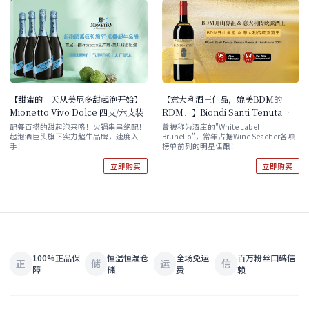
【甜蜜的一天从美尼多甜起泡开始】
【意大利酒王佳品，媲美BDM的
Mionetto Vivo Dolce 四支/六支装
RDM！】Biondi Santi Tenuta
Greppo Rosso di Montalcino
配餐百搭的甜起泡来咯！火锅串串绝配！
曾被称为酒庄的"White Label
起泡酒巨头旗下实力超牛品牌，速度入
Brunello"，常年占据Wine Seacher各项
2021 单支/双支/六支 任选
手！
榜单前列的明星佳酿！
立即购买
立即购买
100%正品保
恒温恒湿仓
全场免运
百万粉丝口碑信
正
储
运
信
障
储
费
赖