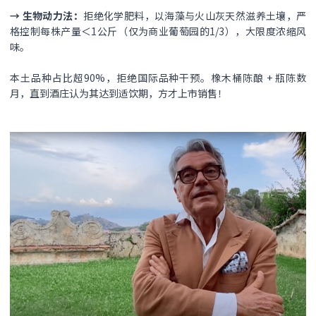
→ ​生物动力法​：
拒绝化学肥料，以海藻与火山灰天然滋养土壤，严
格控制每株产量​＜1公斤​（仅为商业葡萄园的1/3），大限度浓缩风
味。
本土品种占比超90%，拒绝国际品种干预。橡木桶陈酿​ + 瓶陈数
月，直到酒庄认为其达到适饮期，方才上市销售！