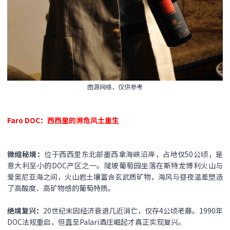
图源网络，仅供参考
Faro DOC：西西里的濒危风土重生​
微缩秘境​：
位于西西里东北部墨西拿海峡沿岸，占地仅50公顷，是
意大利至小的DOC产区之一。陡坡葡萄园坐落在斯特龙博利火山与
爱奥尼亚海之间，火山岩土壤富含玄武质矿物，海风与昼夜温差塑造
了高酸度、高矿物感的葡萄特质。
绝境复兴​：
20世纪末因经济衰退几近消亡，仅存4公顷老藤。1990年
DOC法规重启，但直至Palari酒庄崛起才真正实现复兴。