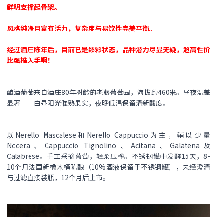
鲜明支撑起骨架。
风格纯净且富有活力，复杂度与易饮性完美平衡。
经过酒庄陈年后，目前已是臻彩状态，品种潜力尽显无疑，超高性价
比强推入手啊！
酿酒葡萄来自酒庄80年树龄的老藤葡萄园，海拔约460米。昼夜温差
显著——白昼阳光催熟果实，夜晚低温保留清新酸度。
以Nerello Mascalese和Nerello Cappuccio为主，辅以少量
Nocera、Cappuccio Tignolino、Acitana、Galatena及
Calabrese。手工采摘葡萄，轻柔压榨。不锈钢罐中发酵15天，8-
10个月法国新橡木桶陈酿（10%酒液保留于不锈钢罐），未经澄清
与过滤直接装瓶，12个月后上市。