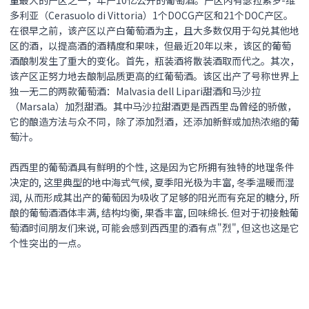
量最大的产区之一，年产10亿公升的葡萄酒。产区内有瑟拉索罗-维
多利亚（Cerasuolo di Vittoria）1个DOCG产区和21个DOC产区。
在很早之前，该产区以产白葡萄酒为主，且大多数仅用于勾兑其他地
区的酒，以提高酒的酒精度和果味，但最近20年以来，该区的葡萄
酒酿制发生了重大的变化。首先，瓶装酒将散装酒取而代之。其次，
该产区正努力地去酿制品质更高的红葡萄酒。该区出产了号称世界上
独一无二的两款葡萄酒：Malvasia dell Lipari甜酒和马沙拉
（Marsala）加烈甜酒。其中马沙拉甜酒更是西西里岛曾经的骄傲，
它的酿造方法与众不同，除了添加烈酒，还添加新鲜或加热浓缩的葡
萄汁。
西西里的葡萄酒具有鲜明的个性, 这是因为它所拥有独特的地理条件
决定的, 这里典型的地中海式气候, 夏季阳光极为丰富, 冬季温暖而湿
润, 从而形成其出产的葡萄因为吸收了足够的阳光而有充足的糖分, 所
酿的葡萄酒酒体丰满, 结构均衡, 果香丰富, 回味绵长. 但对于初接触葡
萄酒时间朋友们来说, 可能会感到西西里的酒有点"烈", 但这也这是它
个性突出的一点。