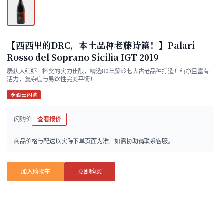
【西西里的DRC，本土品种老藤诗篇！】Palari
Rosso del Soprano Sicilia IGT 2019
屡获大红虾三杯奖的实力佳酿，精选80年藤龄七大古老品种打造！纯净且富有
活力，复杂度与易饮性完美平衡！
酒云闪购
闪购价
查看报价
商品价格与配送以实际下单页面为准，如需协助请联系客服。
加入购物车
立即购买