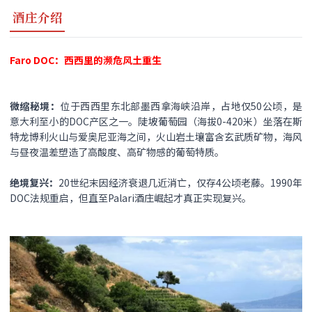
酒庄介绍
Faro DOC：西西里的濒危风土重生​
微缩秘境​：
位于西西里东北部墨西拿海峡沿岸，占地仅50公顷，是
意大利至小的DOC产区之一。陡坡葡萄园（海拔0-420米）坐落在斯
特龙博利火山与爱奥尼亚海之间，火山岩土壤富含玄武质矿物，海风
与昼夜温差塑造了高酸度、高矿物感的葡萄特质。
绝境复兴​：
20世纪末因经济衰退几近消亡，仅存4公顷老藤。1990年
DOC法规重启，但直至Palari酒庄崛起才真正实现复兴。