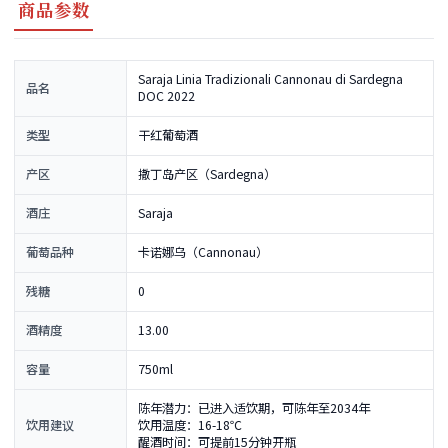
商品参数
Saraja Linia Tradizionali Cannonau di Sardegna
品名
DOC 2022
类型
干红葡萄酒
产区
撒丁岛产区（Sardegna）
酒庄
Saraja
葡萄品种
卡诺娜乌（Cannonau）
残糖
0
酒精度
13.00
容量
750ml
陈年潜力：已进入适饮期，可陈年至2034年
饮用建议
饮用温度：16-18℃
醒酒时间：可提前15分钟开瓶