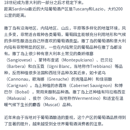
18世纪成为意大利的一部分之后才稳定下来。
距离Sardinia最近的大陆葡萄酒产区是Tuscany和Lazio，大约200
公里的距离。
撒丁岛有沿海地区、内陆地区、山丘，平原等多样化的地理环境，风
土多变，非常适合栽种各类葡萄，葡萄园主能够充分利用地形和气候
的多样性酿造出自己所喜欢的葡萄酒类型。撒丁岛的葡萄酒和意大利
内陆有非常明显的区别，一些在内陆常见的葡萄品种在撒丁岛都没
有。撒丁岛上很少种有意大利本土常见的桑娇维塞
（Sangiovese）、蒙特布查诺（Montepulciano）、巴贝拉
（Barbera）和白玉霓（Ugni Blanc，当地称作Trebbiano）等品
种，反而种植很多法国和西班牙品种及其近亲，如卡诺乌
（Cannonau，歌海娜（Grenache）的克隆品种）和佳丽酿
（Carignan）。岛上种植的赤霞珠（Cabernet Sauvignon）和博
巴尔（Bobal），常用来酿制品种酒。撒丁岛上还种植有玛拉格西亚
（Malvasia）、侯尔（Rolle，当地称作Vermentino）和适宜在温
暖气候下生长的麝香（Muscat）品种。
近年来由于当地对于葡萄酒酿造的重视，这个产区的葡萄酒品质得到
了显著的提升，越来越受到全世界葡萄酒消费者的注意。