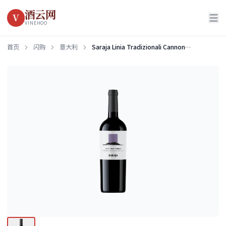
酒云网
V
VINEHOO
首页
闪购
意大利
Saraja Linia Tradizionali Cannonau di Sardegna DOC 2022