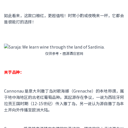
如此看来，这款口粮红，更超值啦！时常小酌或夜晚来一杯，它都会
是很能打的选择！
仅供参考·图源酒庄官网
关于品种：
Cannonau​ 是意大利撒丁岛对歌海娜（Grenache）​​的本地称谓，属
于地中海地区的古老红葡萄品种。其起源存在争议，一说为西班牙阿
拉贡王国时期（12-15世纪）传入撒丁岛，另一说认为源自撒丁岛本
土并向外传播至欧洲大陆。