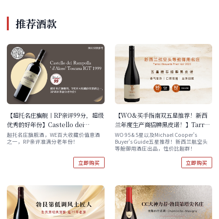
推荐酒款
【超托名庄旗舰丨RP亲评99分，超级
【WO&买手指南双五星推荐！新西
优秀的好年份】Castello dei
兰年度生产商招牌黑皮诺！】Tarras
Rampolla 'd'Alceo' Toscana IGT
Vineyards Pinot Noir 2020
超托名庄旗舰酒，WE百大收藏价值意酒
WO 95 & 5星以及Michael Cooper's
之一，RP亲评准满分老年份！
Buyer's Guide五星推荐！新西兰航空头
1999 现货
等舱御用酒庄出品，性价比超群！
立即购买
立即购买