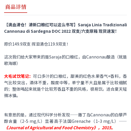
商品详情
【滴血清仓！清新口粮红可以这么书写】Saraja Linia Tradizionali
Cannonau di Sardegna DOC 2022 双支/六支原箱 现货速发！
原价149.9双支 挥泪清仓119.9双支！
这次我们给大家带来的是Saraja的口粮红，由Cannonau酿造（就是
歌海娜）
大毛试饮笔记：
可口多汁的口粮红，甜美的红色水果香气+香料，香
气比较突出，酒体不重，酸度中等，单宁量不大且是属于比较细腻
的；整体喝起来就是个比较芳香且不重的风格，很易饮。适合夏天轻
微冰镇。
有意思的是，通过现代科学分析发现——撒丁岛Cannonau的白藜芦
醇含量（2-5 mg/L）显著高于法国Grenache（1-3 mg/L）——
《Journal of Agricultural and Food Chemistry》，2015。