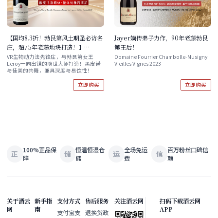
【国均8.3折！勃艮第风土朝圣必访名
Jayer嫡传弟子力作，90年老藤勃艮
庄，超75年老藤地块打造！】
第王后！
Domaine Bruno Clavelier
VR生物动力法先锋庄，与勃艮第女王
Domaine Fourrier Chambolle-Musigny
Leroy一同出镜的隐世大师打造！黑皮诺
Vieilles Vignes 2023
Bourgogne Passe-tout-grains
与佳美的共舞，兼具深度与易饮性！
Vieilles Vignes 2020
立即购买
立即购买
100%正品保
恒温恒湿仓
全场免运
百万粉丝口碑信
正
储
运
信
障
储
费
赖
关于酒云
新手指
支付方式
售后服务
关注酒云网
扫码下载酒云网
网
南
APP
支付宝支
退换货政