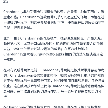
旅。
Chardonnay非常受酒商和消费者的欢迎。产量高，种植范围广，质
量也不错。Chardonnay这款葡萄几乎可以适应任何环境，尽管在过
于温暖的环境下，她的平衡度会有所下降，使得酿造出的葡萄酒非常
平淡，很容易散掉。
此外，由于Chardonnay的花期很早，很容易遭受霜冻，产量大减。
勃艮第地区（尤其是Chablis地区）的酒农们通过在葡萄藤之间放置
火盆，增加空气温度以减少霜冻的威胁；在寒冷地带种植
Chardonnay意味着Burgundy酒农会找到更好的方法来解决霜冻这
一难题。
在没有变成葡萄酒之前，Chardonnay葡萄树是极其娇嫩并容易得病
的。Chardonnay葡萄果实都比较小，如果我妈妈在逛市场的时候肯
定不会把这样的一串葡萄带回家，她们皮薄而且非常易碎并且极易被
氧化。这在酿酒技术领域上使得Chardonnay葡萄比起其他葡萄品种
更敏感，在丰收直到装瓶的过程中对于每一道环节都需要加倍的呵
护。
在Chardonnay的酿造技术方面，酿酒界一直在争论关于木桶发酵，