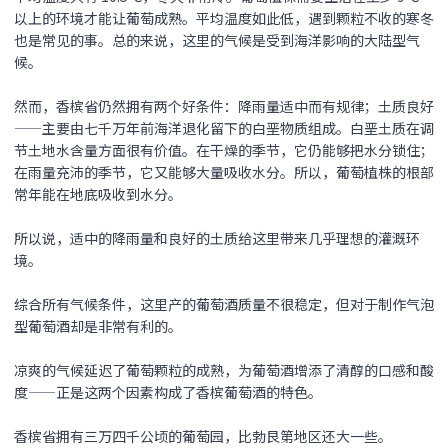
以上的环境才能让葡萄成熟。平均温度如此低，遇到颗粒不收的寒冬
也是常见的事。总的来说，这里的气候是受到海洋影响的大陆型气
候。
然而，香槟省仍然拥有两个好条件：降雨量适中而有规律；土质良好
——主要由七千万年前海洋退化留下的白垩物质组成。白垩土质在调
节土地水含量方面很有价值。在干燥的季节，它仍能够把水分锁住；
在雨量充沛的季节，它又能够大量吸收水分。所以，葡萄植株的根部
常年能在地底吸收到水分。
所以说，适中的降雨量和良好的土质给这里带来几乎理想的灌溉环
境。
综合所有气候条件，这里产的葡萄酒质量不很稳定，但对于制作气泡
型葡萄酒却是非常有利的。
凉爽的气候延迟了葡萄颗粒的成熟，为葡萄酒增添了清醇的口感和酸
度——正是这两个因素构成了香槟葡萄酒的特色。
香槟省拥有三万四千公顷的葡萄园，比勃艮第地区还大一些。