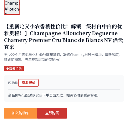
【重新定义小农香槟性价比！解锁一级村白中白的优
雅奥秘！】Champagne Allouchery Deguerne
Chamery Premier Cru Blanc de Blancs NV 酒云
直采
至少22个月酒泥熟化！40%陈年基酒，凝练Chamery村风土精华，清新酸度、
精致矿物感、陈年复杂层次的交响乐！
酒云闪购
闪购价
查看报价
商品价格与配送以实际下单页面为准，如需协助请联系客服。
加入购物车
立即购买