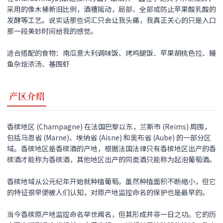
采用的像木桶新旧比例，酒槽摇动，局部、全部或防止苹果酸乳酸的
发酵等工艺。说实话那些词汇只会让我头痛，我真正关心的只是入口
那一段美妙时间给我的感觉。
适合搭配的食物：南瓜意大利调味饭、烤鸡腿饭、苹果胡桃色拉、鳗
鱼杂烩浓汤、基围虾
产区介绍
香槟地区 (Champagne) 在法国巴黎以东，兰斯市 (Reims) 周围，
包括马恩省 (Marne)、埃纳省 (Aisne) 和奥布省 (Aube) 的一部分区
域。香槟地区是香槟酒的产地，根据法国法律只有香槟地区出产的香
槟酒才能称为香槟酒，其他地区出产的同类酒只能称为起泡葡萄酒。
香槟地域从公元纪年开始就种植葡萄。虽然种植面积不断缩小，但它
的特征很早便被人们认知，对原产地监控命名的保护也是最早的。
当今香槟原产地监控命名举世闻名，但其形成并非一日之功。它的历