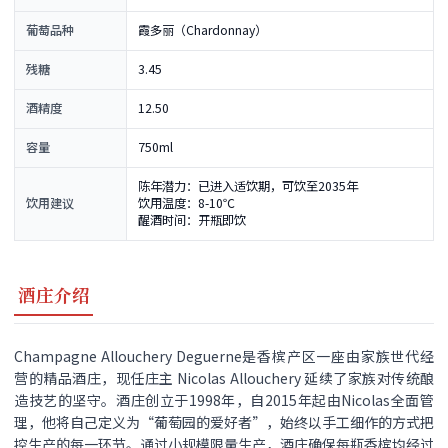
葡萄品种
霞多丽（Chardonnay）
残糖
3.45
酒精度
12.50
容量
750ml
陈年潜力：已进入适饮期，可饮至2035年
饮用建议
饮用温度：8-10℃
醒酒时间：开瓶即饮
酒庄介绍
Champagne Allouchery Deguerne是香槟产区一座由家族世代经
营的精品酒庄，现任庄主 Nicolas Allouchery 延续了家族对传统酿
造技艺的坚守。酒庄创立于1998年，自2015年起由Nicolas全面管
理，他将自己定义为“葡萄园的爱好者”，始终以手工细作的方式把
控生产的每一环节。通过小规模限量生产，酒庄确保每瓶香槟均经过