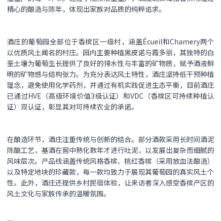
精心的酿造与陈年，体现出家族对品质的纯粹追求。
酒庄的葡萄园全部位于香槟区一级村，涵盖Écueil和Chamery两个
以优质风土闻名的村庄。园内主要种植黑皮诺与霞多丽，其独特的白
垩土壤为葡萄生长提供了良好的排水性与丰富的矿物质，赋予酒液鲜
明的矿物感与结构张力。为充分表达风土特性，酒庄坚持低干预种植
理念，避免使用化学药剂，并通过有机实践促进生态平衡，目前酒庄
已通过HVE（高级环境价值3级认证）和VDC（香槟区可持续种植认
证）双认证，彰显其对可持续农业的承诺。
在酿造环节，酒庄注重传统与创新的结合。部分酒款采用长时间酒泥
陈酿工艺，基酒在窖中熟化数年才进行吐泥，以发展出复杂而细腻的
风味层次。产品线涵盖传统风格香槟、桃红香槟（采用放血法酿造）
以及特定地块的珍藏款，每一款均致力于展现其葡萄园的真实风土个
性。此外，酒庄还提供乡村民宿体验，让来访者深入感受香槟产区的
风土文化与家族传承的温暖氛围。