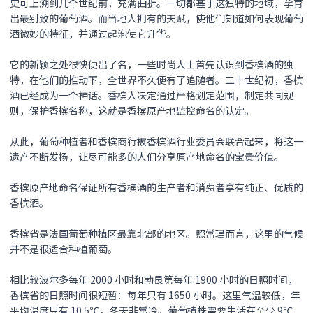
史可上溯到几个世纪前，充满曲折。一切都基于这独特的地域，孕育
出最别致的葡萄酒。而当地人拥有的天赋，使他们知道如何表现葡萄
酒微妙的特征，并通过起泡使它升华。
它的新颖之处很快便出了名，一些时尚人士首先认识到香槟酒的独
特，在他们的推动下，全世界不久便有了追随者。二十世纪初，香槟
酒已经成为一个神话。香槟人决定通过严格划定范围，制定共同规
则，保护香槟名称，这就是香槟原产地监控命名的认定。
从此，葡萄种植者和香槟商行被香槟酒行业委员会联合起来，将这一
遗产不断发扬，让尽可能多的人们分享原产地命名的宝贵价值。
香槟原产地命名保证所有香槟酒的生产者和消费者享有纯正、优质的
香槟酒。
香槟省是法国葡萄种植区最靠北部的地区。照常理而言，这里的气候
并不是很适合种植葡萄。
相比较波尔多每年 2000 小时和勃艮第每年 1900 小时的日照时间，
香槟省的日照时间很短暂：每年只有 1650 小时。这里气温较低，年
平均温度只有 10.5℃，冬天非常冷。葡萄植株需要生活在至少 9℃