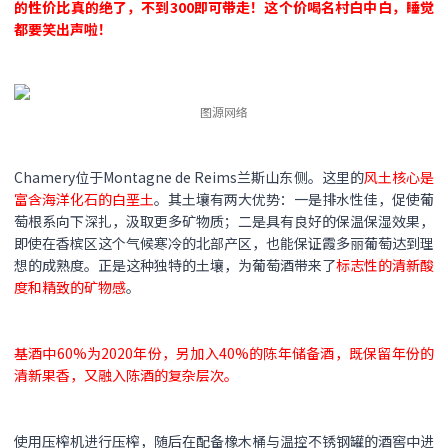
的性价比真的绝了，不到300即可带走！这个价喝名村白中白，睡觉
都要笑出声啦！
图源网络
Chamery位于Montagne de Reims兰斯山东侧。这里的
风土核心是
富含海洋化石的白垩土
。其土壤有两大优势：一是排水性佳，促使葡
萄根系向下深扎，汲取更多矿物质；二是具有良好的保温保湿效果，
即使在香槟区这个气候寒冷的北部产区，也能保证霞多丽葡萄达到理
想的成熟度。正是这种独特的土壤，为葡萄酒带来了
标志性的清新酸
度和精致的矿物感
。
基酒中60%为2020年份，另加入40%的陈年储备酒，既保留年份的
清新果香，又融入陈酒的复杂层次。
使用压榨机进行压榨，随后在配备橡木桶与温控不锈钢罐的酒窖中进