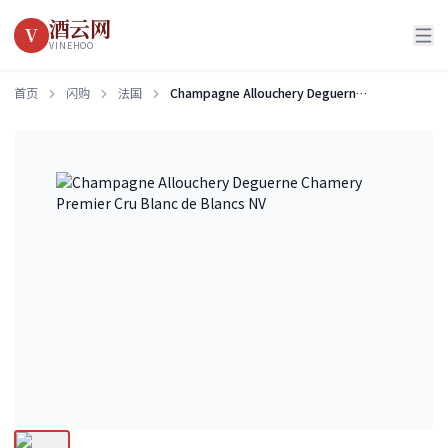
酒云网
V
VINEHOO
首页
闪购
法国
Champagne Allouchery Deguerne Chamery Premier Cru Blanc de Blancs NV