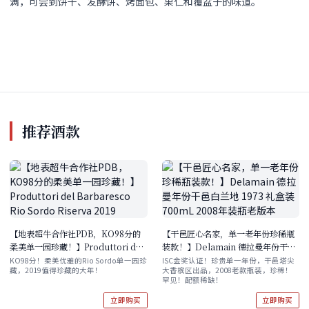
满，可尝到饼干、发酵饼、烤面包、果仁和覆盆子的味道。
推荐酒款
【地表超牛合作社PDB，KO98分的
【干邑匠心名家，单一老年份珍稀瓶
柔美单一园珍藏！】Produttori del
装款！】Delamain 德拉曼年份干邑
Barbaresco Rio Sordo Riserva
白兰地 1973 礼盒装 700mL 2008年
KO98分！柔美优雅的Rio Sordo单一园珍
ISC金奖认证！珍贵单一年份，干邑塔尖
藏，2019值得珍藏的大年！
大香槟区出品，2008老款瓶装，珍稀！
2019
装瓶老版本
罕见！配额稀缺！
立即购买
立即购买