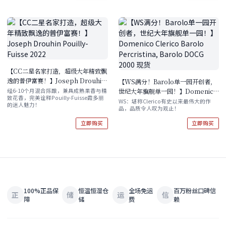
【CC二星名家打造，超级大年精致飘
逸的普伊富赛！】Joseph Drouhin
【WS满分！Barolo单一园开创者，
Pouilly-Fuisse 2022
世纪大年旗舰单一园！】Domenico
经6-10个月混合陈酿，兼具成熟果香与精
致花香，完美诠释Pouilly-Fuisse霞多丽
Clerico Barolo Percristina,
WS：堪称Clerico有史以来最伟大的作
的迷人魅力！
品，品质令人叹为观止！
Barolo DOCG 2000 现货
立即购买
立即购买
100%正品保
恒温恒湿仓
全场免运
百万粉丝口碑信
正
储
运
信
障
储
费
赖