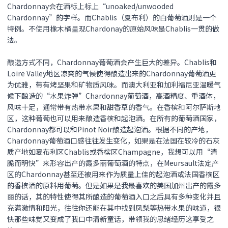
Chardonnay会在酒标上标上“unoaked/unwooded
Chardonnay”的字样。而Chablis（夏布利）的白葡萄酒则是一个
特例。不使用橡木桶呈现Chardonay的原始风味是Chablis一贯的做
法。
酿造方式不同，Chardonnay葡萄酒会产生巨大的差异。Chablis和
Loire Valley地区凉爽的气候使得酿造出来的Chardonnay葡萄酒更
为优雅，带有烤坚果和矿物质风味。而澳大利亚和加利福尼亚温暖气
候下酿造的“水果炸弹”Chardonnay葡萄酒，高酒精度、重酒体，
风味十足，通常带有热带水果和甜香草的香气。在香槟和阿尔萨斯地
区，这种葡萄也可以用来酿造香槟和起泡酒。在所有的葡萄酒国家，
Chardonnay都可以和Pinot Noir酿造起泡酒。根据不同的产地，
Chardonnay葡萄酒口感往往发生变化，如果是在法国在较冷的石灰
质产地如夏布利区Chablis或香槟区Champagne，我想可以用“清
脆而明快”来形容出产的霞多丽葡萄酒的特点，在Meursault法定产
区的Chardonnay甚至还被用来作为质量上佳的起泡酒或法国香槟区
的香槟酒的原料用葡萄。但是如果是我最喜欢的美国加州出产的霞多
丽的话，其的特性使得其所酿造的葡萄酒入口之后具有多种变化并且
充满激情和阳光，往往你还能在其中找到凤梨等热带水果的味道，很
快那些味觉又变成了我口中清新童话，带领我的思绪经历这享受之