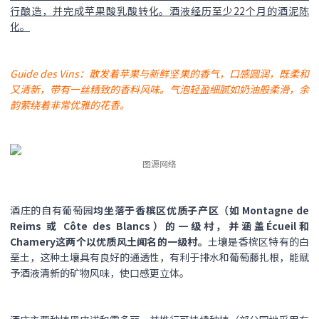
行酿造，并完成苹果酸乳酸转化。酒液经历至少22个月的酒泥陈
化。
Guide des Vins：散发着苹果与新鲜坚果的香气，口感圆润，既柔和
又清新，带有一丝精致的香料风味。气泡轻盈细腻如奶油般柔滑，余
韵萦绕着非常优雅的花香。
图源网络
酒庄的自有葡萄园
均坐落于香槟区优质子产区（如 Montagne de
Reims 或 Côte des Blancs）的一级村，并涵盖Écueil和
Chamery这两个以优质风土闻名的一级村。
土壤是香槟区特有的白
垩土，这种土壤具有良好的通透性，有利于排水和葡萄藤扎根，能赋
予酒液清新的矿物风味，使口感更立体。