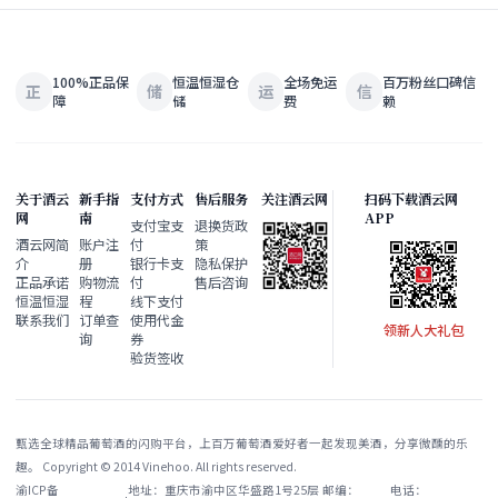
100%正品保
恒温恒湿仓
全场免运
百万粉丝口碑信
正
储
运
信
障
储
费
赖
关于酒云
新手指
支付方式
售后服务
关注酒云网
扫码下载酒云网
网
南
APP
支付宝支
退换货政
酒云网简
账户注
付
策
介
册
银行卡支
隐私保护
正品承诺
购物流
付
售后咨询
恒温恒湿
程
线下支付
联系我们
订单查
使用代金
领新人大礼包
询
券
验货签收
甄选全球精品葡萄酒的闪购平台，上百万葡萄酒爱好者一起发现美酒，分享微醺的乐
趣。 Copyright © 2014 Vinehoo. All rights reserved.
渝ICP备
地址：重庆市渝中区华盛路1号25层
邮编：
电话：