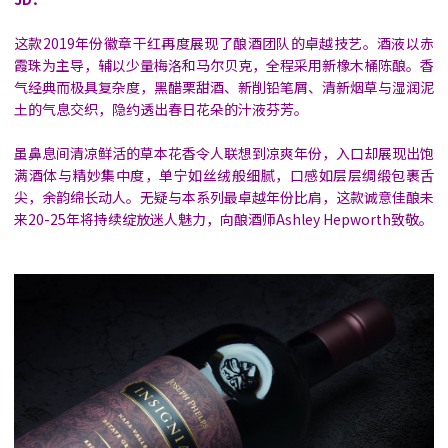
这款2019年份徽章干红再度展现了酿酒团队的卓越技艺。酒液以赤
霞珠为主导，辅以少量梅洛和马尔贝克，全程采用新橡木桶陈酿。香
气经典而极具复杂度，黑醋栗甜酒、新削铅笔屑、清新烟草与湿润泥
土的气息交织，隐约透出春日花朵的汁液芬芳。
虽鼻息间清凉鲜活的草本花香令人联想到凉爽年份，入口却展现出饱
满酒体与精妙集中度，单宁如丝绒般细腻，口感如层层绸缎包裹舌
尖，余韵绵长动人。无疑与本系列最卓越年份比肩，这款诚意佳酿未
来20-25年将持续绽放迷人魅力，向酿酒师Ashley Hepworth致敬。