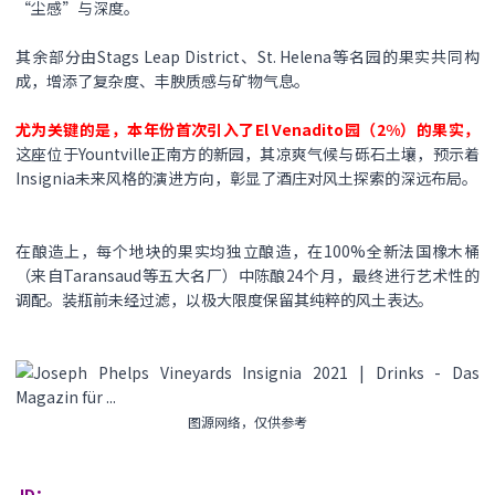
“尘感”与深度。
其余部分由Stags Leap District、St. Helena等名园的果实共同构
成，增添了复杂度、丰腴质感与矿物气息。
尤为关键的是，本年份首次引入了El Venadito园（2%）的果实，
这座位于Yountville正南方的新园，其凉爽气候与砾石土壤，预示着
Insignia未来风格的演进方向，彰显了酒庄对风土探索的深远布局。
在酿造上，每个地块的果实均独立酿造，在100%全新法国橡木桶
（来自Taransaud等五大名厂）中陈酿24个月，最终进行艺术性的
调配。装瓶前未经过滤，以极大限度保留其纯粹的风土表达。
图源网络，仅供参考
JD：