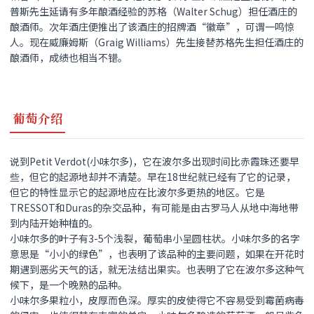
普斯先生延请有多年酿酒经验的苏格（Walter Schug）担任酒庄的
酿酒师。次年酒庄便推出了该酒庄的招牌酒“徽章”，可谓一鸣惊
人。现在威廉姆斯（Graig Williams）先生接替苏格先生担任酒庄的
酿酒师，成绩也相当不错。
葡萄介绍
说到Petit Verdot(小味尔多)，它在波尔多出现时间比赤霞珠还要早
些，但它的起源地却并不清楚。早在18世纪就已经有了它的记录，
但它的特性显示它的起源地应在比波尔多更热的地区。它是
TRESSOT和Duras的杂交品种，有可能是由古罗马人从地中海地带
到内陆开始种植的。
小味尔多的叶子有3-5个浅裂，葡萄串小呈圆柱状。小味尔多的名字
意思是“小小的绿色”，也表明了该品种的主要问题，如果在开花时
期遇到恶劣天气的话，就无法结出果实。也表明了它在波尔多这种气
候下，是一个晚熟的品种。
小味尔多果粒小，皮厚而色深。厚实的皮使得它不容易受到霉菌病毒