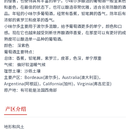
的侵害，也使得其有丰富的单宁。小味尔多酿造的葡萄酒一般呈紫色
和墨色，在最佳的状态下，也可以酿造非常优雅，适合长年陈酿的酒
品。年轻的小味尔多葡萄酒，经常有香蕉，铅笔屑的香气，陈年后有
浓郁的紫罗兰和皮革的香气。
小味尔多主要用于波尔多混酿，给予葡萄酒更多的单宁，颜色和口
感。现在它也越来越受到新世界酿酒师喜爱，在那里可以有更好的成
熟度可以酿造单一品种的葡萄酒。
颜色： 深紫色
葡萄酒主要特点：
总体：香蕉，铅笔屑，紫罗兰，皮革，色深，单宁厚重
气候： 偏好较温暖气候
理想土壤：沙砾土壤
主要产区：Bordeaux(波尔多)，Australia(澳大利亚)，
Argentina(阿根廷)，California(加州)，Virginia(弗吉尼亚)
原产地：有可能是法国西南部
产区介绍
地形和风土