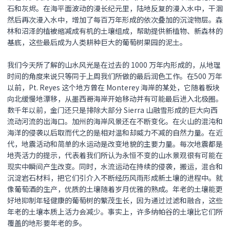
石和灰烬。在海平面波动的漫长纪元里，陆地反复的漫入水中，干涸
然后再次漫入水中，增加了每百万年形成的依次叠加的沉淀物层。森
林和沼泽的植被缩减成有机的土壤组成，帮助提供新植物、新森林的
基底，这些最后成为人类耕种巨大的葡萄树果园的泥土。
我们今天所了解的山水风光是在过去的 1000 万年内形成的，从地理
时间的角度来说只等同于上周我们所做的最后润色工作。在500 万年
以前，Pt. Reyes 这个地方曾在 Monterey 海岸的某处，它随着板块
向北缓慢地漂移，从墨西哥海岸开始移动并有可能最后进入北极圈。
数千年以前，金门还只是排除大部分 Sierra 山融雪形成的巨大向西
流动河流的出海口。加州的海岸风景还在不断变化。在火山的混沌和
海洋的侵袭以后取而代之的是相对温和却威力不减的自然力量。在近
代，地震活动和简单的水运动是改变地貌的主要力量。每次地震都是
地壳活力的提示，代表着我们所认为永恒不变的山水景观很有可能在
现实中瞬间产生改变。同时，水流运动在持续的侵袭，搬运，混合和
沉淀岩石材料，把它们引介入不断经历风雨形成新土壤的进程中。就
像葡萄酒的生产，优质的土壤随着岁月优雅的熟成。年老的土壤能更
好地抑制年轻健康的葡萄树的繁茂生长，因为通过过滤和融合，这些
年老的土壤本质上活力会减少。事实上，许多纳帕谷的土壤比它们所
覆盖的地形要年老的多。