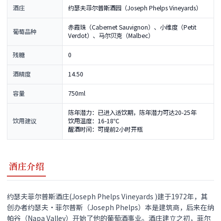
酒庄
约瑟夫菲尔普斯酒园（Joseph Phelps Vineyards）
赤霞珠（Cabernet Sauvignon）、小维度（Petit
葡萄品种
Verdot）、马尔贝克（Malbec）
残糖
0
酒精度
14.50
容量
750ml
陈年潜力：已进入适饮期，陈年潜力可达20-25年
饮用建议
饮用温度：16-18℃
醒酒时间：可提前2小时开瓶
酒庄介绍
约瑟夫菲尔普斯酒庄(Joseph Phelps Vineyards )建于1972年，其
创办者约瑟夫•菲尔普斯（Joseph Phelps）本是建筑商，后来在纳
帕谷（Napa Valley）开始了他的葡萄酒事业。酒庄建立之初，菲尔