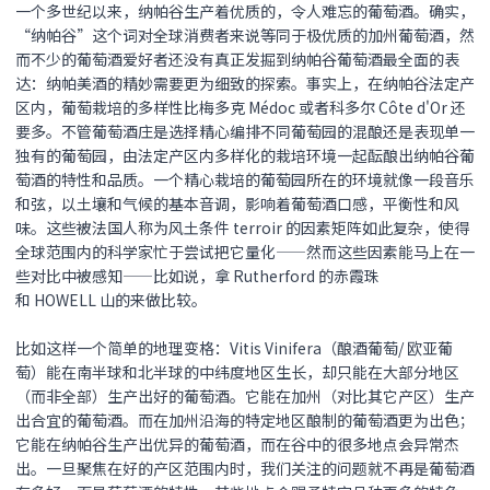
一个多世纪以来，纳帕谷生产着优质的，令人难忘的葡萄酒。确实，
“纳帕谷”这个词对全球消费者来说等同于极优质的加州葡萄酒，然
而不少的葡萄酒爱好者还没有真正发掘到纳帕谷葡萄酒最全面的表
达：纳帕美酒的精妙需要更为细致的探索。事实上，在纳帕谷法定产
区内，葡萄栽培的多样性比梅多克 Médoc 或者科多尔 Côte d'Or 还
要多。不管葡萄酒庄是选择精心编排不同葡萄园的混酿还是表现单一
独有的葡萄园，由法定产区内多样化的栽培环境一起酝酿出纳帕谷葡
萄酒的特性和品质。一个精心栽培的葡萄园所在的环境就像一段音乐
和弦，以土壤和气候的基本音调，影响着葡萄酒口感，平衡性和风
味。这些被法国人称为风土条件 terroir 的因素矩阵如此复杂，使得
全球范围内的科学家忙于尝试把它量化——然而这些因素能马上在一
些对比中被感知——比如说，拿 Rutherford 的赤霞珠
和 HOWELL 山的来做比较。
比如这样一个简单的地理变格：Vitis Vinifera（酿酒葡萄/ 欧亚葡
萄）能在南半球和北半球的中纬度地区生长，却只能在大部分地区
（而非全部）生产出好的葡萄酒。它能在加州（对比其它产区）生产
出合宜的葡萄酒。而在加州沿海的特定地区酿制的葡萄酒更为出色；
它能在纳帕谷生产出优异的葡萄酒，而在谷中的很多地点会异常杰
出。一旦聚焦在好的产区范围内时，我们关注的问题就不再是葡萄酒