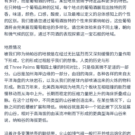
有多好，而是葡萄酒的特性。某些地点会赐予特定品种更多的特色。
在只种植一个葡萄品种的区域，每个地点的葡萄酒展现出独特的芳
香，味道，颜色，口感，酸度，以及最难以定义的总体感知上的个性
的区别。我们邀请您通过葡萄酒独特的个性来探索纳帕谷，这些葡萄
酒将会完美展现葡萄栽培的多样化。请您来体验来自不同土壤，朝向
和微气候的区别，通过不同酒的表现探索这一宝石般的地域。
地质情况
被我们称为纳帕谷的地貌是在经过无比猛烈而又深刻缓慢的力量作用
下形成，它的形成过程超乎我们的想象。人类的历史与形
成 Three Palms 葡萄园土壤的时间对比，只是极其微不足道的一部
分。山谷是加州海岸边缘的一部分，由旧的海床，各种各样的来自太
平洋海盘的大块岩石，以及从我们的星球内部喷涌出来的火炼的物料
形成。数百万年来，北美西海岸因为地壳几个板块互相碰撞的剧烈缓
慢移动而从海中上升。长期而稳定的压缩力量把上升的海床折叠成山
脉。在这个过程中，不同类型的山谷被创造出来。在某些情况下，山
脉之间的低槽被扩展和降低。纳帕谷就是其中一个如此被下沉及延展
的山谷，相对于高海拔的由溪流冲刷而下形成的更典型海岸山谷来
说，纳帕谷的海拔更低。
沿着许多变薄地壳的联结带，火山如排气阀一般打开并喷出熔化的岩