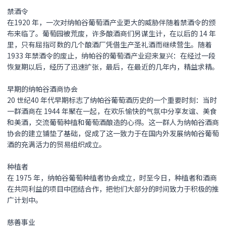
禁酒令
在1920 年，一次对纳帕谷葡萄酒产业更大的威胁伴随着禁酒令的颁
布来临了。葡萄园被荒废，许多酿酒商们另谋生计，在以后的 14 年
里，只有屈指可数的几个酿酒厂凭借生产圣礼酒而继续营生。随着
1933 年禁酒令的废止，纳帕谷的葡萄酒产业迎来复兴：在经过一段
恢复期以后，经历了迅速扩张，最后，在最近的几年内，精益求精。
早期的纳帕谷酒商协会
20 世纪40 年代早期标志了纳帕谷葡萄酒历史的一个重要时刻：当时
一群酒商在 1944 年聚在一起，在欢乐愉快的气氛中分享友谊、美食
和美酒，交流葡萄种植和葡萄酒酿造的心得。这一群人为纳帕谷酒商
协会的建立铺垫了基础，促成了这一致力于在国内外发展纳帕谷葡萄
酒的充满活力的贸易组织成立。
种植者
在 1975 年，纳帕谷葡萄种植者协会成立，时至今日，种植者和酒商
在共同利益的项目中团结合作，把他们大部分的时间致力于积极的推
广计划中。
慈善事业