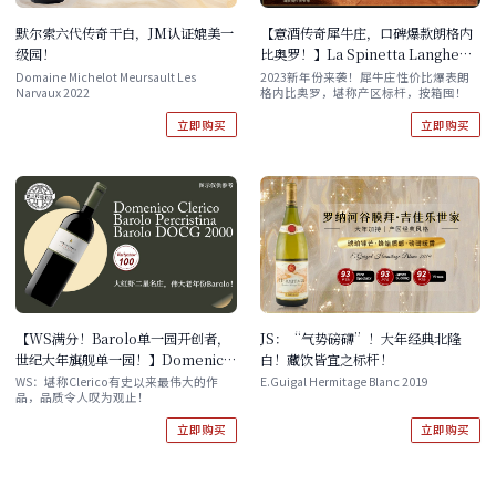
默尔索六代传奇干白，JM认证媲美一
【意酒传奇犀牛庄，口碑爆款朗格内
级园！
比奥罗！】La Spinetta Langhe
Nebbiolo 2023 单支/双支/六支 现
Domaine Michelot Meursault Les
2023新年份来袭！犀牛庄性价比爆表朗
Narvaux 2022
格内比奥罗，堪称产区标杆，按箱囤！
货速发！
立即购买
立即购买
【WS满分！Barolo单一园开创者，
JS：“气势磅礴”！大年经典北隆
世纪大年旗舰单一园！】Domenico
白！藏饮皆宜之标杆！
Clerico Barolo Percristina,
WS：堪称Clerico有史以来最伟大的作
E.Guigal Hermitage Blanc 2019
品，品质令人叹为观止！
Barolo DOCG 2000 现货
立即购买
立即购买