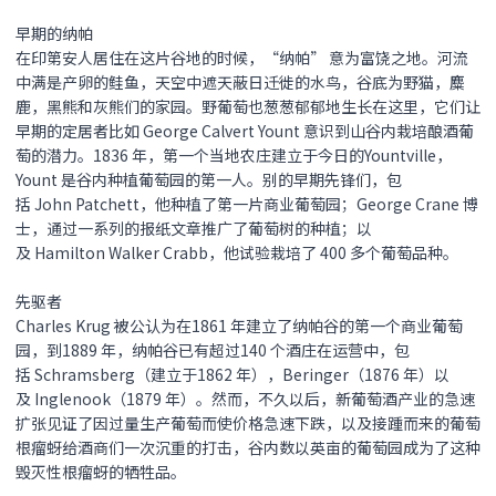
早期的纳帕
在印第安人居住在这片谷地的时候，“纳帕” 意为富饶之地。河流
中满是产卵的鲑鱼，天空中遮天蔽日迁徙的水鸟，谷底为野猫，麋
鹿，黑熊和灰熊们的家园。野葡萄也葱葱郁郁地生长在这里，它们让
早期的定居者比如 George Calvert Yount 意识到山谷内栽培酿酒葡
萄的潜力。1836 年，第一个当地农庄建立于今日的Yountville，
Yount 是谷内种植葡萄园的第一人。别的早期先锋们，包
括 John Patchett，他种植了第一片商业葡萄园；George Crane 博
士，通过一系列的报纸文章推广了葡萄树的种植；以
及 Hamilton Walker Crabb，他试验栽培了 400 多个葡萄品种。
先驱者
Charles Krug 被公认为在1861 年建立了纳帕谷的第一个商业葡萄
园，到1889 年，纳帕谷已有超过140 个酒庄在运营中，包
括 Schramsberg（建立于1862 年），Beringer（1876 年）以
及 Inglenook（1879 年）。然而，不久以后，新葡萄酒产业的急速
扩张见证了因过量生产葡萄而使价格急速下跌，以及接踵而来的葡萄
根瘤蚜给酒商们一次沉重的打击，谷内数以英亩的葡萄园成为了这种
毁灭性根瘤蚜的牺牲品。