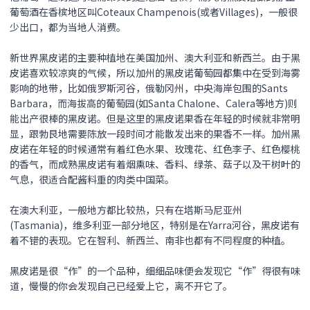
葡萄酒在香槟地区叫Coteaux Champenois(或者Villages)，一般很
少出口，都为当地人消费。
新世界
黑皮诺
的主要种植地在美国加州、澳大利亚和新西兰。由于
黑
皮诺
喜欢较凉爽的气候，所以加州的
黑皮诺
葡萄园都集中在受到海雾
影响的地带，比如俄罗斯河谷，俄勒冈州，中央海岸包围的Sants
Barbara，而海拔高的葡萄园(如Santa Chalone、Calera等地方)则
能出产很棒的
黑皮诺
。但是这里的
黑皮诺
果香在年轻的时候就非常明
显，跟勃艮地需要陈放一段时间才能散发出来的果香不一样。加州
黑
皮诺
在年轻的时候通常有着红色水果、玫瑰花、红色李子、红色樱桃
的香气，而成熟
黑皮诺
有着烟熏味、香料、绿茶、菇子以及干树叶的
气息，很适合配酱料重的肉类中国菜。
在澳大利亚，一般地方都比较热，只有在塔斯马尼亚州
(Tasmania)，维多利亚一部分地区，特别是在Yarra河谷，
黑皮诺
有
着不错的表现。它在智利、新西兰、南非也都有不同程度的种植。
黑皮诺
是很“作”的一个品种，细细品味便会发现它“作”得很有味
道，慢慢的你会发现自己已经爱上它，离不开它了。