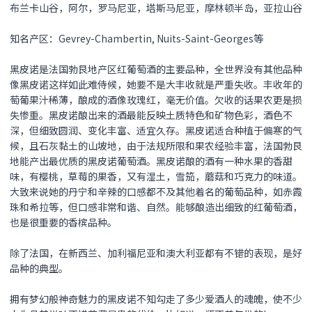
布兰卡山谷，阿尔，罗马尼亚，塔斯马尼亚，摩林顿半岛，亚拉山谷
知名产区：Gevrey-Chambertin, Nuits-Saint-Georges等
黑皮诺是法国勃艮地产区红葡萄酒的主要品种，全世界没有其他品种
像黑皮诺这样如此难侍候，她要不是大丰收就是严重失收。丰收年的
萄葡果汁稀薄，酿成的酒像玫瑰红，毫无价值。欠收的话果农更是损
失惨重。黑皮诺酿出来的酒最能反映土质特色和矿物色彩，酒色不
深，但细致圆润、变化丰富、适宜久存。黑皮诺适合种植于偏寒的气
候，且石灰黏土的山坡地，由于法规所限和果农经验丰富，法国勃艮
地能产出最优质的黑皮诺葡萄酒。黑皮诺酿的酒有一种水果的香甜
味，有樱桃，草莓的果香，又有湿土，雪笳，蘑菇和巧克力的味道。
大致来说她的丹宁和辛辣的口感都不及其他着名的葡萄品种，如赤霞
珠和希拉等，但口感非常和谐、自然。能够酿造出细致的红葡萄酒，
也是很重要的香槟品种。
除了法国，在新西兰、加利福尼亚和澳大利亚都有不错的表现，是好
品种的典型。
拥有梦幻般神奇魅力的
黑皮诺
不知勾走了多少爱酒人的魂魄，使不少