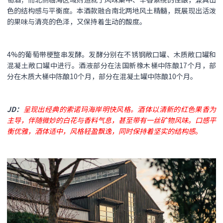
色的结构感与平衡度。本酒款融合南北两地风土精髓，既展现出活泼
的果味与清亮的色泽，又保持着生动的酸度。
4%的葡萄带梗整串发酵。发酵分别在不锈钢敞口罐、木质敞口罐和
混凝土敞口罐中进行。酒液部分在法国新橡木桶中陈酿17个月，部
分在木质大桶中陈酿10个月，部分在混凝土罐中陈酿10个月。
JD：
呈现出经典的索诺玛海岸明快风格。酒体以清新的红色果香为
主导，伴随微妙的白花与香料气息，甚至带有一丝矿物风味。口感平
衡优雅，酒体适中，风格轻盈飘逸，同时保持着坚实的结构感
。