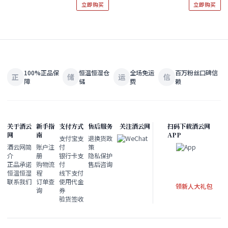
Premier Cru 2018 现货
立即购买
立即购买
100%正品保
恒温恒湿仓
全场免运
百万粉丝口碑信
正
储
运
信
障
储
费
赖
关于酒云
新手指
支付方式
售后服务
关注酒云网
扫码下载酒云网
网
南
APP
支付宝支
退换货政
酒云网简
账户注
付
策
介
册
银行卡支
隐私保护
正品承诺
购物流
付
售后咨询
恒温恒湿
程
线下支付
联系我们
订单查
使用代金
领新人大礼包
询
券
验货签收