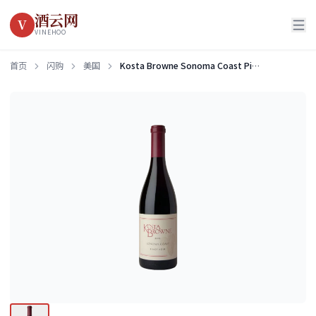
酒云网
V
VINEHOO
首页
闪购
美国
Kosta Browne Sonoma Coast Pinot Noir 2018