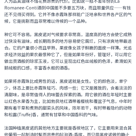
人为品其滋味不惜花费昂贵的代价。比如说一瓶不差年份的La
Romanee-Conti酒到中国差不多要五万块，而且限量供应——有钱
还不见得买得到。它并不像赤霞珠那样能广泛地亲和世界各产区的气
候，它是挑剔而且非常难以侍候的一个品种。
种它可不容易。
黑皮诺
对气候要求非常高，温度高的地方会使它成熟
过快没有滋味，成长期雨多的地方容易使它腐烂，只有凉爽地带最适
合。它的产量很小而且早熟，果皮像女孩子鲜嫩的面皮一样薄。光追
求经济效益的果农最恨种它了，但是如果年份好，管理好，可以用它
做出贡酒般的琼浆玉液，它可以呈现出红色丝绒般的色泽，柔滑如天
鹅绒般的口感，丰富香水般的酒香。
如果将赤霞珠比成男性的话，
黑皮诺
就是女性。它的颜色淡，单宁
少，体态上要比赤霞珠轻巧、肉感一些；它又是雅致的，含着淡淡的
清甜味，是非常值得人的味蕾去探索的酒。用它做的酒在年轻时主要
以红色水果香为主，比如勃艮地红酒带着樱桃和覆盆子气息，中年时
期有着干草和煮熟的甜菜头的风味，陈年若干，有时带着隐约的动物
和松露(Truffe)香，通常有甘草和中国香料的气味。
法国种植黑皮诺的其他地方主要就是香槟地区了，它主要用来混合其
他葡萄一起制造时髦而昂贵的起泡酒-香槟，而只用
黑皮诺
做的静止