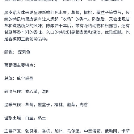
黑皮诺
大体来说呈现新鲜红色水果，草莓，樱桃，覆盆子等香气，传
统的勃艮地
黑皮诺
有让人想起“农场”的香气。陈酿后，又会出现甘
草和煮熟蔬菜的风味；陈酿若干年后，带有隐约动物和松露香，还有
甘草等香辛料的香味。入口的感觉则是相当柔和温淡，优雅细腻。也
是香槟的主要葡萄品种。
颜色： 深紫色
葡萄酒主要特点：
总体：单宁轻盈
较冷气候：卷心菜，湿叶
温暖气候：草莓，覆盆子，樱桃，蘑菇，肉香
理想土壤：白垩，粘土
主要产区：勃艮地，香槟，加州，马尔堡，中奥塔哥，俄勒冈，卡萨