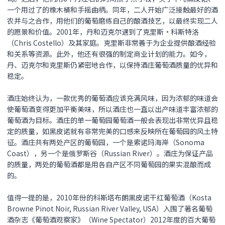
一个用过了的橡木桶和手摇曲柄。同年，二人开始广泛接触最好的酒
农并与之合作，用他们的葡萄磨练自己的酿酒技艺，以最终实现二人
的愿景和价值。2001年，丹和迈克尔遇到了克里斯•科斯特洛
（Chris Costello）及其家庭。克里斯非常善于为企业提供酿酒经验
和关系等资源。此外，他还有很强的制定商业计划的能力。如今，
丹、迈克尔和克里斯仍紧密地合作，以保持酒庄葡萄酒质量的优异和
稳定。
酒庄始终认为，一款优秀的葡萄酒应该充满风味，因为浓郁的味道会
使葡萄酒变得更加平衡美味，所以酒庄也一直以出产味道丰富浓郁的
葡萄酒为目标。酒庄的单一葡萄园葡萄酒一般会表现出非常优异且稳
定的质量，如黑皮诺就有非常完美的口感来反映所在葡萄园的风土特
征。酒庄共有两处产区的葡萄园，一个是索诺玛海岸（Sonoma
Coast），另一个是俄罗斯谷（Russian River）。酒庄为保证产品
的质量，两处的葡萄酒都是用各自产区不同葡萄园的果实混酿而成
的。
值得一提的是，2010年份的科斯塔布朗黑皮诺干红葡萄酒（Kosta
Browne Pinot Noir, Russian River Valley, USA）入围了著名葡萄
酒杂志《葡萄酒观察家》（Wine Spectator）2012年度的百大葡萄