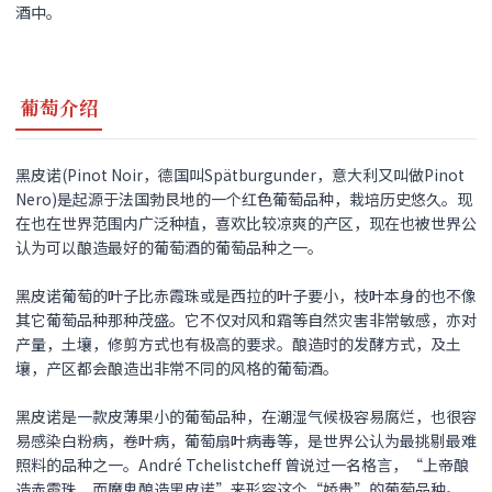
酒中。
葡萄介绍
黑皮诺(Pinot Noir，德国叫Spätburgunder，意大利又叫做Pinot
Nero)是起源于法国勃艮地的一个红色葡萄品种，栽培历史悠久。现
在也在世界范围内广泛种植，喜欢比较凉爽的产区，现在也被世界公
认为可以酿造最好的葡萄酒的葡萄品种之一。
黑皮诺
葡萄的叶子比赤霞珠或是西拉的叶子要小，枝叶本身的也不像
其它葡萄品种那种茂盛。它不仅对风和霜等自然灾害非常敏感，亦对
产量，土壤，修剪方式也有极高的要求。酿造时的发酵方式，及土
壤，产区都会酿造出非常不同的风格的葡萄酒。
黑皮诺
是一款皮薄果小的葡萄品种，在潮湿气候极容易腐烂，也很容
易感染白粉病，卷叶病，葡萄扇叶病毒等，是世界公认为最挑剔最难
照料的品种之一。André Tchelistcheff 曾说过一名格言，“上帝酿
造赤霞珠，而魔鬼酿造
黑皮诺
”来形容这个“娇贵”的葡萄品种。