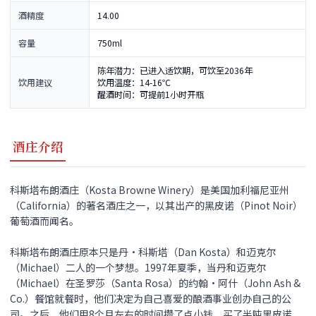
酒精度
14.00
容量
750ml
陈年潜力：已进入适饮期，可饮至2036年
饮用建议
饮用温度：14-16℃
醒酒时间：可提前1小时开瓶
酒庄介绍
科斯塔布朗酒庄（Kosta Browne Winery）是美国加利福尼亚州
（California）的著名酒庄之一，以其出产的黑皮诺（Pinot Noir）
葡萄酒而闻名。
科斯塔布朗酒庄原本只是丹•科斯塔（Dan Kosta）和迈克尔
（Michael）二人的一个梦想。1997年夏季，当丹和迈克尔
（Michael）在圣罗莎（Santa Rosa）的约翰•阿什（John Ash &
Co.）餐馆就餐时，他们决定为自己喜爱的酿酒事业创办自己的公
司。之后，他们用8个月左右的时间攒了点小钱，买了半吨黑皮诺、