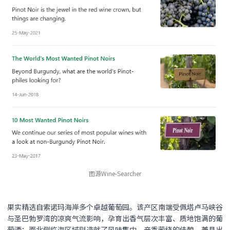
图源Wine-Searcher
果实精选自索诺玛海岸多个卓越葡萄园。该产区南端受佩塔卢马峡谷
与圣巴勃罗湾的凉爽气流影响，孕育出香气层次丰富、质地饱满的葡
萄酒；而北侧临海区域则造就了风味集中、辛香萦绕的佳酿，兼具出