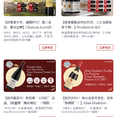
【白菜波尔多，直降89元！超二名
【地表超强合作社PDB，三大名园各
庄，高分正牌】Chateau Leoville
有千秋！】Produttori del
Poyferre 2012 单支/六支木箱
Barbaresco Paje / Montefico /
VV95，WE95，AL95，JR17.5！波尔多
更温柔更适合早饮的2020年份！三大单
1855二级庄，公认的超二品质，产区杰
一园风格各异，你Pick谁？
Rio Sordo Barbaresco Riserva
出年份加持!可饮可藏！
DOCG 2020 套餐自选
立即购买
立即购买
【低均超百元！勃艮第“小DRC”出
【低均200+！神水名家月老庄，优年
品，JM盛赞“精彩绝伦”一级园！】
“苏绣园”！】Alain Hudelot-
Domaine Dujac Aux
Noellat Les Suchots Vosne-
JM 95-98！与圣雅克园、爱侣园并列的
《神水》出镜名庄！“众星捧月”的
Aux Malconsorts一级名园！
Vosne-Romanee实力一级园！
Malconsorts, Vosne-Romanee
Romanee Premier Cru 2011 现货