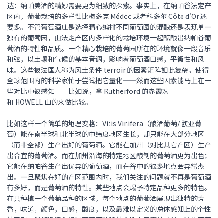
达：纳帕美酒的精妙需要更为细致的探索。事实上，在纳帕谷法定产
区内，葡萄栽培的多样性比梅多克 Médoc 或者科多尔 Côte d'Or 还
要多。不管葡萄酒庄是选择精心编排不同葡萄园的混酿还是表现单一
独有的葡萄园，由法定产区内多样化的栽培环境一起酝酿出纳帕谷葡
萄酒的特性和品质。一个精心栽培的葡萄园所在的环境就像一段音乐
和弦，以土壤和气候的基本音调，影响着葡萄酒口感，平衡性和风
味。这些被法国人称为风土条件 terroir 的因素矩阵如此复杂，使得
全球范围内的科学家忙于尝试把它量化——然而这些因素能马上在一
些对比中被感知——比如说，拿 Rutherford 的赤霞珠
和 HOWELL 山的来做比较。
比如这样一个简单的地理变格：Vitis Vinifera（酿酒葡萄/ 欧亚葡
萄）能在南半球和北半球的中纬度地区生长，却只能在大部分地区
（而非全部）生产出好的葡萄酒。它能在加州（对比其它产区）生产
出合宜的葡萄酒。而在加州沿海的特定地区酿制的葡萄酒更为出色；
它能在纳帕谷生产出优异的葡萄酒，而在谷中的很多地点会异常杰
出。一旦聚焦在好的产区范围内时，我们关注的问题就不再是葡萄酒
有多好，而是葡萄酒的特性。某些地点会赐予特定品种更多的特色。
在只种植一个葡萄品种的区域，每个地点的葡萄酒展现出独特的芳
香，味道，颜色，口感，酸度，以及最难以定义的总体感知上的个性