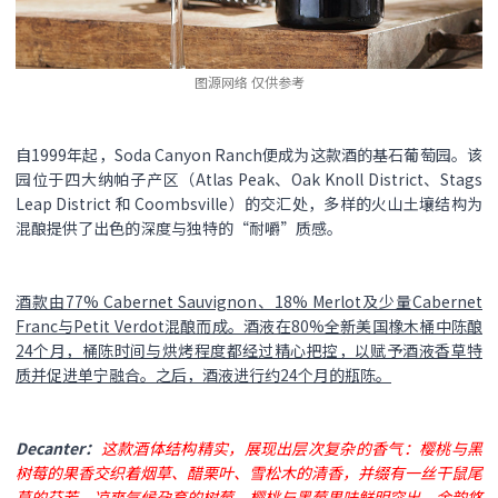
图源网络 仅供参考
自1999年起，​Soda Canyon Ranch便成为这款酒的基石葡萄园。该
园位于四大纳帕子产区（Atlas Peak、Oak Knoll District、Stags
Leap District​ 和 ​Coombsville）的交汇处，多样的火山土壤结构为
混酿提供了出色的深度与独特的“耐嚼”质感。
酒款由77% Cabernet Sauvignon、18% Merlot及少量Cabernet
Franc与Petit Verdot混酿而成。酒液在80%全新美国橡木桶中陈酿
24个月，桶陈时间与烘烤程度都经过精心把控，以赋予酒液香草特
质并促进单宁融合。之后，酒液进行约24个月的瓶陈。
Decanter：
这款酒体结构精实，展现出层次复杂的香气：樱桃与黑
树莓的果香交织着烟草、醋栗叶、雪松木的清香，并缀有一丝干鼠尾
草的芬芳。凉爽气候孕育的树莓、樱桃与黑莓果味鲜明突出，余韵悠