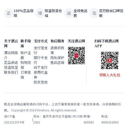
100%正品保
恒温恒湿仓
全场免运
百万粉丝口碑信
正
储
运
信
障
储
费
赖
关于酒云
新手指
支付方式
售后服务
关注酒云网
扫码下载酒云网
网
南
APP
支付宝支
退换货政
酒云网简
账户注
付
策
介
册
银行卡支
隐私保护
正品承诺
购物流
付
售后咨询
恒温恒湿
程
线下支付
联系我们
订单查
使用代金
领新人大礼包
询
券
验货签收
甄选全球精品葡萄酒的闪购平台，上百万葡萄酒爱好者一起发现美酒，分享微醺的乐
趣。 Copyright © 2014 Vinehoo. All rights reserved.
渝ICP备
地址：重庆市渝中区华盛路1号25层
邮编：
电话：
|
2021013074号
2561
400042
4000191990