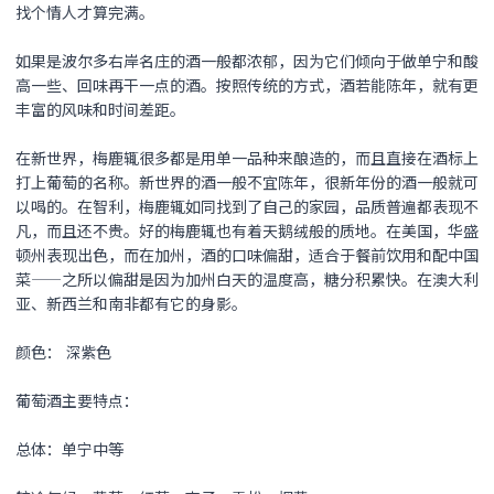
找个情人才算完满。
如果是波尔多右岸名庄的酒一般都浓郁，因为它们倾向于做单宁和酸
高一些、回味再干一点的酒。按照传统的方式，酒若能陈年，就有更
丰富的风味和时间差距。
在新世界，梅鹿辄很多都是用单一品种来酿造的，而且直接在酒标上
打上葡萄的名称。新世界的酒一般不宜陈年，很新年份的酒一般就可
以喝的。在智利，梅鹿辄如同找到了自己的家园，品质普遍都表现不
凡，而且还不贵。好的梅鹿辄也有着天鹅绒般的质地。在美国，华盛
顿州表现出色，而在加州，酒的口味偏甜，适合于餐前饮用和配中国
菜——之所以偏甜是因为加州白天的温度高，糖分积累快。在澳大利
亚、新西兰和南非都有它的身影。
颜色： 深紫色
葡萄酒主要特点：
总体：单宁中等