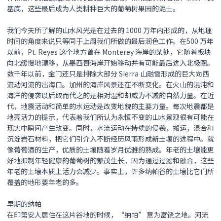
基底，这些最后成为人类耕种巨大的葡萄树果园的泥土。
我们今天所了解的山水风光是在过去的 1000 万年内形成的，从地理
时间的角度来说只等同于上周我们所做的最后润色工作。在500 万年
以前，Pt. Reyes 这个地方曾在 Monterey 海岸的某处，它随着板块
向北缓慢地漂移，从墨西哥海岸开始移动并有可能最后进入北极圈。
数千年以前，金门还只是排除大部分 Sierra 山融雪形成的巨大向西
流动河流的出海口。加州的海岸风景还在不断变化。在火山的混沌和
海洋的侵袭以后取而代之的是相对温和却威力不减的自然力量。在近
代，地震活动和简单的水运动是改变地貌的主要力量。每次地震都是
地壳活力的提示，代表着我们所认为永恒不变的山水景观很有可能在
现实中瞬间产生改变。同时，水流运动在持续的侵袭，搬运，混合和
沉淀岩石材料，把它们引介入不断经历风雨形成新土壤的进程中。就
像葡萄酒的生产，优质的土壤随着岁月优雅的熟成。年老的土壤能更
好地抑制年轻健康的葡萄树的繁茂生长，因为通过过滤和融合，这些
年老的土壤本质上活力会减少。事实上，许多纳帕谷的土壤比它们所
覆盖的地形要年老的多。
早期的纳帕
在印第安人居住在这片谷地的时候，“纳帕” 意为富饶之地。河流