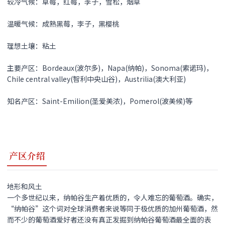
较冷气候：草莓，红莓，李子，雪松，烟草
温暖气候：成熟黑莓，李子，黑樱桃
理想土壤：粘土
主要产区：Bordeaux(波尔多)，Napa(纳帕)，Sonoma(索诺玛)，
Chile central valley(智利中央山谷)，Austrilia(澳大利亚)
知名产区：Saint-Emilion(圣爱美浓)，Pomerol(波美候)等
产区介绍
地形和风土
一个多世纪以来，纳帕谷生产着优质的，令人难忘的葡萄酒。确实，
“纳帕谷”这个词对全球消费者来说等同于极优质的加州葡萄酒，然
而不少的葡萄酒爱好者还没有真正发掘到纳帕谷葡萄酒最全面的表