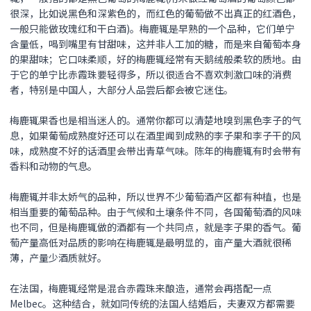
很深，比如说黑色和深紫色的，而红色的葡萄做不出真正的红酒色，
一般只能做玫瑰红和干白酒)。梅鹿辄是早熟的一个品种，它们单宁
含量低，喝到嘴里有甘甜味，这并非人工加的糖，而是来自葡萄本身
的果甜味；它口味柔顺，好的梅鹿辄经常有天鹅绒般柔软的质地。由
于它的单宁比赤霞珠要轻得多，所以很适合不喜欢刺激口味的消费
者，特别是中国人，大部分人品尝后都会被它迷住。
梅鹿辄果香也是相当迷人的。通常你都可以清楚地嗅到黑色李子的气
息，如果葡萄成熟度好还可以在酒里闻到成熟的李子果和李子干的风
味，成熟度不好的话酒里会带出青草气味。陈年的梅鹿辄有时会带有
香料和动物的气息。
梅鹿辄并非太娇气的品种，所以世界不少葡萄酒产区都有种植，也是
相当重要的葡萄品种。由于气候和土壤条件不同，各国葡萄酒的风味
也不同，但是梅鹿辄做的酒都有一个共同点，就是李子果的香气。葡
萄产量高低对品质的影响在梅鹿辄是最明显的，亩产量大酒就很稀
薄，产量少酒质就好。
在法国，梅鹿辄经常是混合赤霞珠来酿造，通常会再搭配一点
Melbec。这种结合，就如同传统的法国人结婚后，夫妻双方都需要