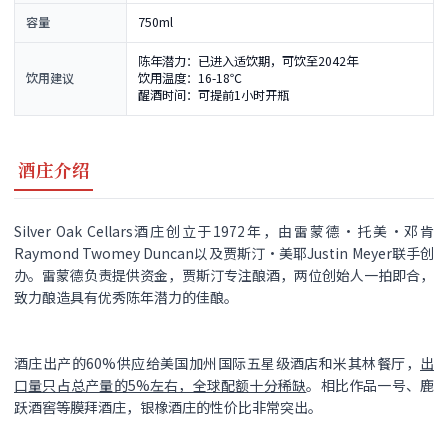
容量
750ml
陈年潜力：已进入适饮期，可饮至2042年
饮用建议
饮用温度：16-18℃
醒酒时间：可提前1小时开瓶
酒庄介绍
Silver Oak Cellars酒庄创立于1972年，由雷蒙德·托美·邓肯
Raymond Twomey Duncan以及贾斯汀·美耶Justin Meyer联手创
办。雷蒙德负责提供资金，贾斯汀专注酿酒，两位创始人一拍即合，
致力酿造具有优秀陈年潜力的佳酿。
酒庄出产的60%供应给美国加州国际五星级酒店和米其林餐厅，
出
口量只占总产量的5%左右，全球配额十分稀缺
。相比作品一号、鹿
跃酒窖等膜拜酒庄，银橡酒庄的性价比非常突出。