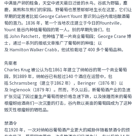
中满是产卵的鲑鱼，天空中遮天蔽日迁徙的水鸟，谷底为野猫，麋
鹿，黑熊和灰熊们的家园。野葡萄也葱葱郁郁地生长在这里，它们让
早期的定居者比如 George Calvert Yount 意识到山谷内栽培酿酒葡
萄的潜力。1836 年，第一个当地农庄建立于今日的Yountville，
Yount 是谷内种植葡萄园的第一人。别的早期先锋们，包
括 John Patchett，他种植了第一片商业葡萄园；George Crane 博
士，通过一系列的报纸文章推广了葡萄树的种植；以
及 Hamilton Walker Crabb，他试验栽培了 400 多个葡萄品种。
先驱者
Charles Krug 被公认为在1861 年建立了纳帕谷的第一个商业葡萄
园，到1889 年，纳帕谷已有超过140 个酒庄在运营中，包
括 Schramsberg（建立于1862 年），Beringer（1876 年）以
及 Inglenook（1879 年）。然而，不久以后，新葡萄酒产业的急速
扩张见证了因过量生产葡萄而使价格急速下跌，以及接踵而来的葡萄
根瘤蚜给酒商们一次沉重的打击，谷内数以英亩的葡萄园成为了这种
毁灭性根瘤蚜的牺牲品。
禁酒令
在1920 年，一次对纳帕谷葡萄酒产业更大的威胁伴随着禁酒令的颁