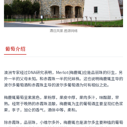
酒庄风景.图源网络
葡萄介绍
澳洲专家经过DNA研究表明，Merlot(梅鹿辄)应是品丽珠的衍生，另
外一半的父母未知。和赤霞珠一半的兄妹株。这也说明梅鹿辄主导的
波尔多葡萄酒和赤霞珠主导的波尔多葡萄酒为何有相似之处。
梅鹿辄葡萄呈紫黑色，果粉厚，果皮中厚，果肉多汁，味酸甜，早
熟。经常于晚熟的赤霞珠混酿，梅鹿辄为主的葡萄酒主要呈现红色浆
果，李子，加仑的香气，酒体中等，柔和。
除赤霞珠，品丽珠，小维尔多外，梅鹿辄也是波尔多主要种植的葡萄