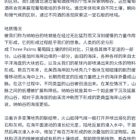
的区别。我们邀请您通过葡萄酒独特的个性来探索纳帕谷，这些葡萄
酒将会完美展现葡萄栽培的多样化。请您来体验来自不同土壤，朝向
和微气候的区别，通过不同酒的表现探索这一宝石般的地域。
地质情况
被我们称为纳帕谷的地貌是在经过无比猛烈而又深刻缓慢的力量作用
下形成，它的形成过程超乎我们的想象。人类的历史与形
成 Three Palms 葡萄园土壤的时间对比，只是极其微不足道的一部
分。山谷是加州海岸边缘的一部分，由旧的海床，各种各样的来自太
平洋海盘的大块岩石，以及从我们的星球内部喷涌出来的火炼的物料
形成。数百万年来，北美西海岸因为地壳几个板块互相碰撞的剧烈缓
慢移动而从海中上升。长期而稳定的压缩力量把上升的海床折叠成山
脉。在这个过程中，不同类型的山谷被创造出来。在某些情况下，山
脉之间的低槽被扩展和降低。纳帕谷就是其中一个如此被下沉及延展
的山谷，相对于高海拔的由溪流冲刷而下形成的更典型海岸山谷来
说，纳帕谷的海拔更低。
沿着许多变薄地壳的联结带，火山如排气阀一般打开并喷出熔化的岩
石和灰烬。在海平面波动的漫长纪元里，陆地反复的漫入水中，干涸
然后再次漫入水中，增加了每百万年形成的依次叠加的沉淀物层。森
林和沼泽的植被缩减成有机的土壤组成，帮助提供新植物、新森林的