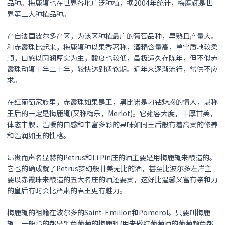
品种。梅鹿辄也在世界各地广泛种植，据2004年统计，梅鹿辄是世
界第三大种植品种。
产自法国波尔多产区，为该区种植最广的葡萄品种，早熟且产量大。
和赤霞珠比起来，梅鹿辄种以果香著称，酒精含量高，单宁质地较柔
顺，口感以圆润厚实为主，酸度也较低，虽极适久存陈年，但不似赤
霞珠动辄十年二十年，较快达到适饮期。近年来逐渐流行，常供不应
求。
在红葡萄家族里，赤霞珠如果是王，黑比诺是刁钻魅惑的情人，堪称
王后的一定是梅鹿辄(又称梅乐，Merlot)。它雍容大度，丰厚甘美，
体态丰腴，温暖的口感和丰富多彩的果味如同王后般有着高贵的修养
和温润如玉的性格。
昂贵而声名显赫的Petrus和Li Pin庄的酒主要是用梅鹿辄来酿造的。
它也的确成就了Petrus梦幻般甘美无比的酒，甚至比波尔多左岸主
要以赤霞珠来酿造的五大名庄的酒还要贵，这好比温馨又富有亲和力
的皇后有时会比严肃的君王更有魅力。
梅鹿辄的祖籍在波尔多的Saint-Emilion和Pomerol。只要叫梅鹿
辄，一般指的都是黑色葡萄的梅鹿辄(用来做红葡萄酒的葡萄颜色都