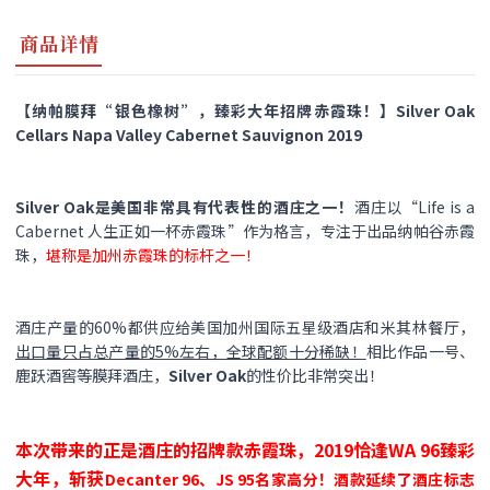
商品详情
【纳帕膜拜“银色橡树”，臻彩大年招牌赤霞珠！】Silver Oak
Cellars Napa Valley Cabernet Sauvignon 2019
Silver Oak是美国非常具有代表性的酒庄之一！
酒庄以“Life is a
Cabernet 人生正如一杯赤霞珠”作为格言，专注于出品纳帕谷赤霞
珠，
堪称是加州赤霞珠的标杆之一！
酒庄产量的60%都供应给美国加州国际五星级酒店和米其林餐厅，
出口量只占总产量的5%左右，全球配额十分稀缺！
相比作品一号、
鹿跃酒窖等膜拜酒庄，
Silver Oak
的性价比非常突出！
本次带来的正是酒庄的招牌款赤霞珠，2019恰逢WA 96臻彩
大年，斩获
Decanter 96、JS 95名家高分！酒款延续了酒庄标志