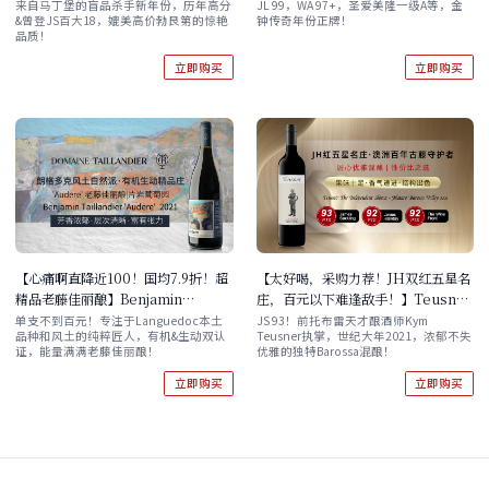
2024 单支/双支/六支装
Angelus 2018
来自马丁堡的盲品杀手新年份，历年高分
JL 99，WA 97+，圣爱美隆一级A等，金
&曾登JS百大18，媲美高价勃艮第的惊艳
钟传奇年份正牌！
品质！
立即购买
立即购买
【心痛啊直降近100！国均7.9折！超
【太好喝，采购力荐！JH双红五星名
精品老藤佳丽酿】Benjamin
庄，百元以下难逢敌手！】Teusner
Taillandier 'Audere' 2021
The Independent Shiraz -
单支不到百元！专注于Languedoc本土
JS 93！前托布雷天才酿酒师Kym
品种和风土的纯粹匠人，有机&生动双认
Teusner执掌，世纪大年2021，浓郁不失
Mataro Barossa Valley 2021 单
证，能量满满老藤佳丽酿！
优雅的独特Barossa混酿！
支/双支/六支原箱
立即购买
立即购买