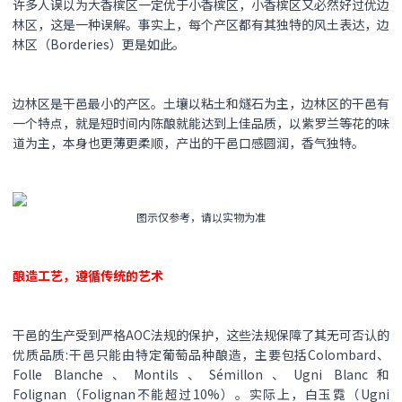
许多人误以为大香槟区一定优于小香槟区，小香槟区又必然好过优边
林区，这是一种误解。事实上，每个产区都有其独特的风土表达，边
林区（Borderies）更是如此。
边林区是干邑最小的产区。土壤以粘土和燧石为主，边林区的干邑有
一个特点，就是短时间内陈酿就能达到上佳品质，以紫罗兰等花的味
道为主，本身也更薄更柔顺，产出的干邑口感圆润，香气独特。
图示仅参考，请以实物为准
酿造工艺，遵循传统的艺术
干邑的生产受到严格AOC法规的保护，这些法规保障了其无可否认的
优质品质:干邑只能由特定葡萄品种酿造，主要包括Colombard、
Folle Blanche、Montils、Sémillon、Ugni Blanc和
Folignan（Folignan不能超过10%）。实际上，白玉霓（Ugni