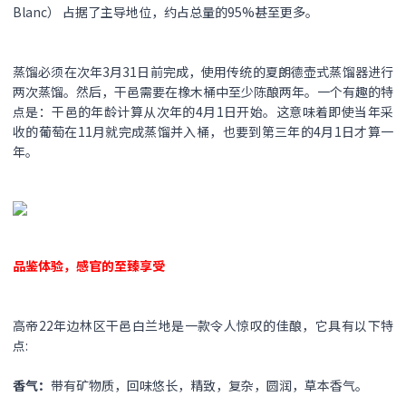
Blanc） 占据了主导地位，约占总量的95%甚至更多。
蒸馏必须在次年3月31日前完成，使用传统的夏朗德壶式蒸馏器进行
两次蒸馏。然后，干邑需要在橡木桶中至少陈酿两年。一个有趣的特
点是：干邑的年龄计算从次年的4月1日开始。这意味着即使当年采
收的葡萄在11月就完成蒸馏并入桶，也要到第三年的4月1日才算一
年。
品鉴体验，感官的至臻享受
高帝22年边林区干邑白兰地是一款令人惊叹的佳酿，它具有以下特
点:
香气：
带有矿物质，回味悠长，精致，复杂，圆润，草本香气。