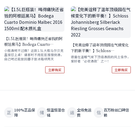
【1.5L巨瓶装！喝得痛快还省钱的阿
根廷黑马】Bodega Cuarto
【完美诠释了温年顶级园在气候变化
Dominio Malbec 2016 1500ml 配
下的新平衡！】Schloss
小瓶酒喝不过瘾？这款1.5L大瓶马尔贝克
直接怼上桌！请客时不用抠抠搜搜倒酒，
木质礼盒
Johannisberg Silberlack
德雷在温暖气候下顶级酒园的风土佳作，
自己喝还能放回塞子放冰箱续两天
爱好者“必收酒款”之一！
Riesling Grosses Gewachs 2022
立即购买
立即购买
100%正品保
恒温恒湿仓
全场免运
百万粉丝口碑信
正
储
运
信
障
储
费
赖