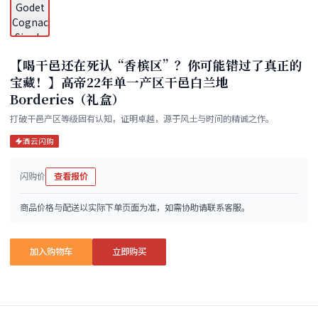
【喝干邑还在死认“香槟区”？你可能错过了真正的
宝藏！】高帝22年单一产区干邑白兰地
Borderies（礼盒）
打破干邑产区等级固有认知，证明卓越，源于风土与时间的精诚之作。​
酒云闪购
闪购价
查看报价
商品价格与配送以实际下单页面为准，如需协助请联系客服。
加入购物车
立即购买