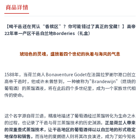
商品详情
【喝干邑还在死认“香槟区”？你可能错过了真正的宝藏！】高帝
22年单一产区干邑白兰地Borderies（礼盒）
琥珀色的灵魂，盛放着四个世纪的执着与海风的气息
1588年，当荷兰商人Bonaventure Godet在法国拉罗谢尔港口创立
高帝干邑时，他或许未曾想到，一种被称为"Brandewijn"（燃烧的
葡萄酒）的蒸馏酒液，将在此后四个多世纪里，成为一个家族世代相
传的使命。
这个名字源自荷兰语，精准地描述了葡萄酒经过蒸馏转化为生命之水
的过程，也记录了干邑与荷兰蒸馏技术的历史渊源。
正是荷兰人带来
的双重壶式蒸馏技术，让干邑地区的葡萄酒得以以白兰地的形式稳定
地保存和销售，
而当地的夏朗德人则将其改良演进，成为了如今知名