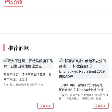
产区介绍
推荐酒款
双支不过百，怀特马凯旗下品牌，日
常口粮性价比之选
GlenStag Blended Scoth Whisky
【国均8.8折！献给不安分的灵魂，一
杯敬自由！】Unshackled Red
Blend 2019 爆降30元！
“叛逆、创造性自由的渴望和开拓性的精
神”，INS大热，“邪典Cult”酒庄！
立即购买
立即购买