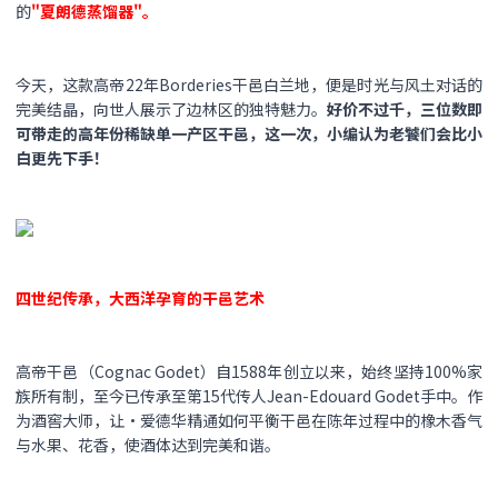
的
"夏朗德蒸馏器"。
今天，这款高帝22年Borderies干邑白兰地，便是时光与风土对话的
完美结晶，向世人展示了边林区的独特魅力。
好价不过千，三位数即
可带走的高年份稀缺单一产区干邑，这一次，小编认为老饕们会比小
白更先下手！
四世纪传承，大西洋孕育的干邑艺术
高帝干邑（Cognac Godet）自1588年创立以来，始终坚持100%家
族所有制，至今已传承至第15代传人Jean-Edouard Godet手中。作
为酒窖大师，让·爱德华精通如何平衡干邑在陈年过程中的橡木香气
与水果、花香，使酒体达到完美和谐。