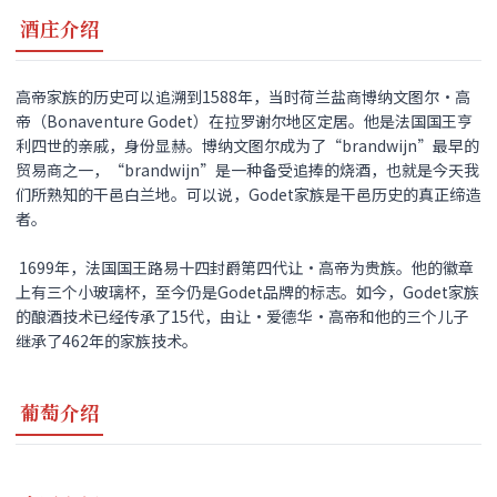
酒庄介绍
高帝家族的历史可以追溯到1588年，当时荷兰盐商博纳文图尔·高
帝（Bonaventure Godet）在拉罗谢尔地区定居。他是法国国王亨
利四世的亲戚，身份显赫。博纳文图尔成为了“brandwijn”最早的
贸易商之一，“brandwijn”是一种备受追捧的烧酒，也就是今天我
们所熟知的干邑白兰地。可以说，Godet家族是干邑历史的真正缔造
者。
1699年，法国国王路易十四封爵第四代让·高帝为贵族。他的徽章
上有三个小玻璃杯，至今仍是Godet品牌的标志。如今，Godet家族
的酿酒技术已经传承了15代，由让·爱德华·高帝和他的三个儿子
继承了462年的家族技术。
葡萄介绍