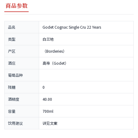
商品参数
品名
Godet Cognac Single Cru 22 Years
类型
白兰地
产区
（Borderies）
酒庄
高帝（Godet）
葡萄品种
残糖
0
酒精度
40.00
容量
700ml
饮用建议
详见文案