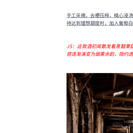
手工采摘，去梗压榨，精心浸渍提
待达到理想甜度时，加入葡萄白
JS：这款酒初闻散发着黑醋栗
感逐渐演变为烟熏余韵，隐约透