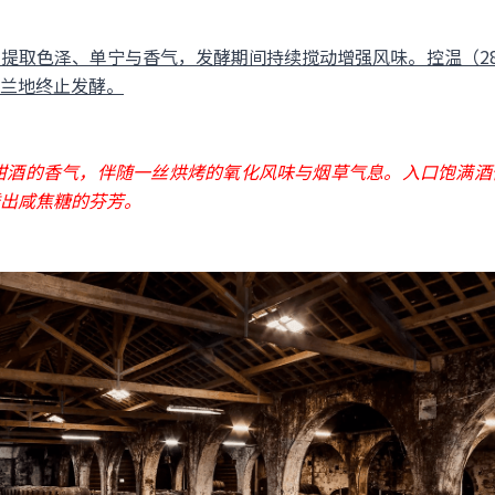
取色泽、单宁与香气，发酵期间持续搅动增强风味。控温（28-30°
兰地终止发酵。
甜酒的香气，伴随一丝烘烤的氧化风味与烟草气息。入口饱满酒
出咸焦糖的芬芳。