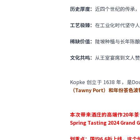
历史厚度​：
近四个世纪的传承，
工艺极臻​：
在工业化时代坚守人
稀缺价值​：
陡坡种植与长年陈酿
文化共鸣​：
从王室宴席到文人赞
Kopke 创立于 ​1638 年
（Tawny Port）和年份茶色波
本次带来酒庄的高端作20年茶色波特，
Spring Tasting 2024 Gr
划重点：国均6.6折上线，这