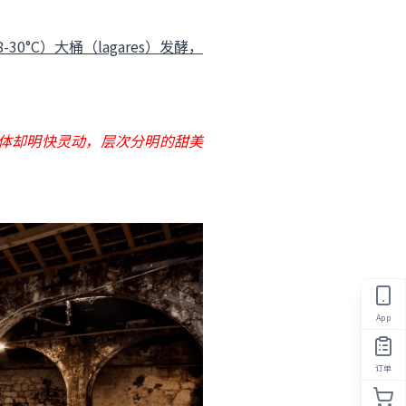
C）大桶（lagares）发酵，
体却明快灵动，层次分明的甜美
App
订单