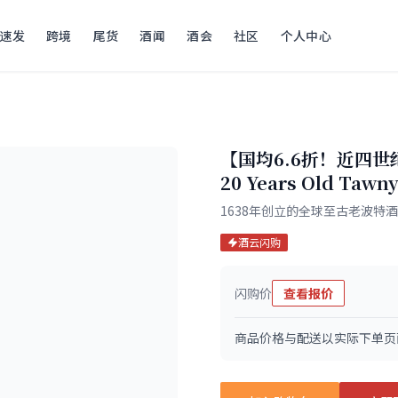
速发
跨境
尾货
酒闻
酒会
社区
个人中心
【国均6.6折！近四世
20 Years Old Tawny
1638年创立的全球至古老波特
酒云闪购
闪购价
查看报价
商品价格与配送以实际下单页