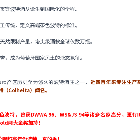
贯穿波特酒从诞生到国际化的全程。
工传统，定义高端茶色波特的标准。
天然限制产量，塔尖级酒款全球仅数万瓶。
誉，成为葡萄牙国家风土的液态象征。
，是Douro产区历史至为悠久的波特酒庄之一，
近四百年来专注生产
特（Colheita）闻名。
曾获DWWA 96、WS&JS 94等诸多名家高分，更有IWSC 201
and Gold两大金奖加持！
个价喝超高年份波特，真的香！