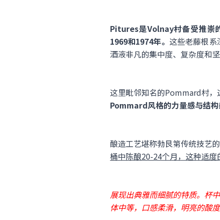
Pitures是Volnay村备受推
1969和1974年。
这些老藤根系
酒液非凡的集中度、复杂度和坚
这里毗邻知名的Pommard村
Pommard风格的力量感与结
酿造工艺堪称勃艮第传统技艺的
桶中陈酿20-24个月，这种
展现出典雅而细腻的特质。杯中
体中等，口感柔滑，明亮的酸度