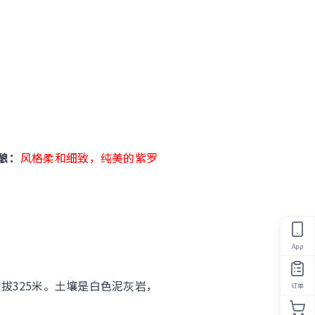
酿：
风格柔和细致，纯美的紫罗
！
App
，海拔325米。土壤是白色泥灰岩，
订单