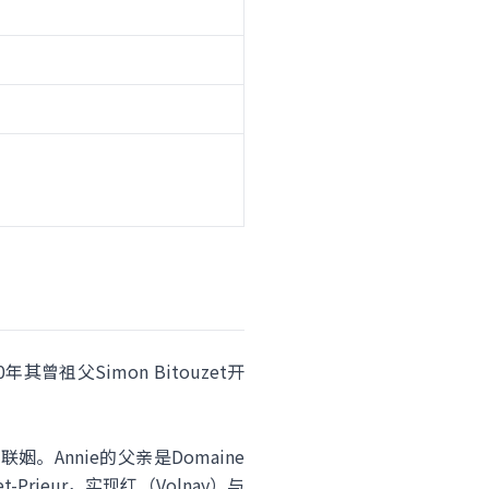
年其曾祖父Simon Bitouzet开
e联姻。Annie的父亲是Domaine
-Prieur，实现红（Volnay）与