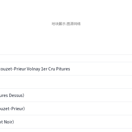
地块展示.图源网络
ouzet-Prieur Volnay 1er Cru Pitures
tures Dessus）
zet-Prieur）
t Noir）