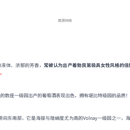
图源网络
妙的液体、浓郁的芳香，
常被认为出产着勃艮第极具女性风格的佳
。
但这里的数座一级园出产的葡萄酒表现出色，拥有堪比特级园的品质
的北部，朝向东南部，它是海拔与陡峭度尤为高的Volnay一级园之一