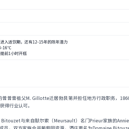
进入适饮期，还有12-15年的陈年潜力
-16℃
提前1小时开瓶
zet的曾曾曾祖父M. Gillotte迁居勃艮第并担任地方行政职务，1860
获得行业认可。
Bitouzet与来自默尔索（Meursault）名门Prieur家族的Anni
的分支成员，双方家族合并葡萄园资源，酒庄更名为Domaine Bitouzet