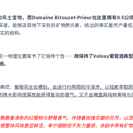
崇的风土宝地，而Domaine Bitouzet-Prieur在这里拥有0
深邃，能够汲取地下深处的矿物质元素，结出的果实虽然产量低
实的结构。
，这一地理位置赋予了它独特个性——
既保持了Volnay葡萄酒
构感。
典范：
葡萄完全去梗后，会进行约两周的冷浸渍，以轻柔萃取颜
适度的橡木影响使其既能获得复杂的香气，又不会掩盖其纯粹果味与
飘散着清新的红樱桃与野莓香气，伴随着玫瑰花瓣的芬芳，以及
使整体风味更显鲜活，单宁细腻但不失力量感，余韵中带有矿物