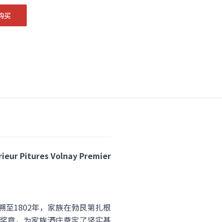
购买
tures Volnay Premier
追溯至1802年，家族在勃艮第扎根
艺获得奖章，为家族酒庄奠定了坚实基