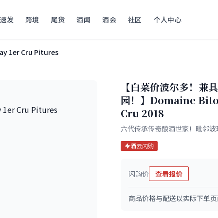
速发
跨境
尾货
酒闻
酒会
社区
个人中心
ay 1er Cru Pitures
【白菜价波尔多！兼具
园！】Domaine Bitouz
Cru 2018
六代传承传奇酿酒世家！毗邻波玛
酒云闪购
闪购价
查看报价
商品价格与配送以实际下单页