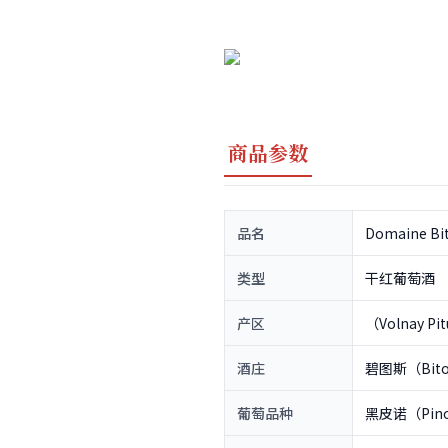
商品参数
品名
Domaine Bit
类型
干红葡萄酒
产区
（Volnay Pi
酒庄
碧图斯（Bitou
葡萄品种
黑皮诺（Pino