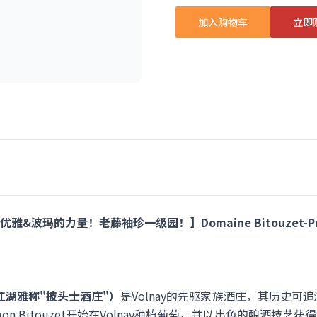
加入购物车
立即
的力量！老藤袖珍一级园！】Domaine Bitouzet-Prieur Pi
eur（江湖雅称"披头士酒庄"）
是Volnay的先驱家族酒庄，其历史可
mon Bitouzet开始在Volnay种植葡萄，并以出色的酿酒技